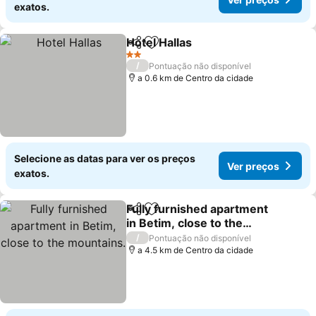
exatos.
Hotel Hallas
Partilhar
Adicionar aos favoritos
2 Estrelas
/
Pontuação não disponível
a 0.6 km de Centro da cidade
Selecione as datas para ver os preços
Ver preços
exatos.
Fully furnished apartment
Partilhar
Adicionar aos favoritos
in Betim, close to the
mountains.
/
Pontuação não disponível
a 4.5 km de Centro da cidade