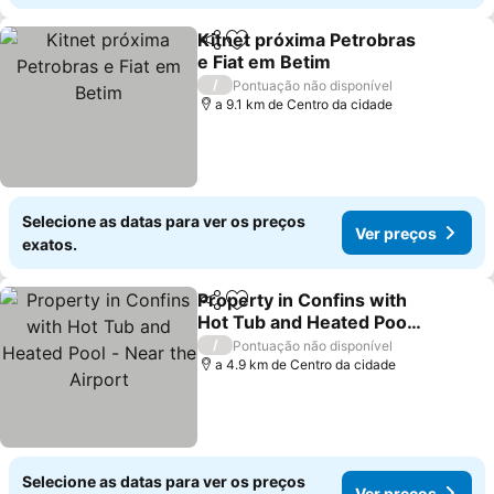
Kitnet próxima Petrobras
Partilhar
Adicionar aos favoritos
e Fiat em Betim
/
Pontuação não disponível
a 9.1 km de Centro da cidade
Selecione as datas para ver os preços
Ver preços
exatos.
Property in Confins with
Partilhar
Adicionar aos favoritos
Hot Tub and Heated Pool
- Near the Airport
/
Pontuação não disponível
a 4.9 km de Centro da cidade
Selecione as datas para ver os preços
Ver preços