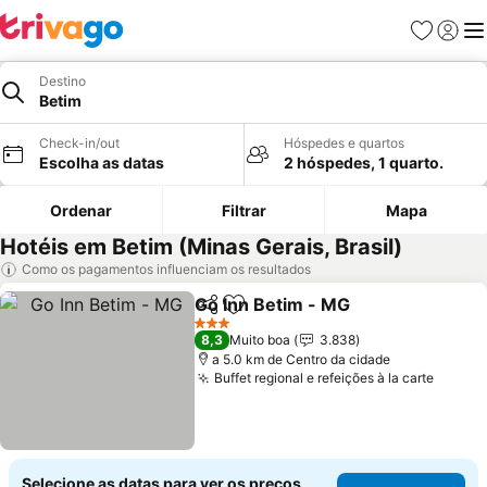
Favoritos
Iniciar
Me
Destino
Betim
Check-in/out
Hóspedes e quartos
Escolha as datas
2 hóspedes, 1 quarto.
Ordenar
Filtrar
Mapa
Hotéis em Betim (Minas Gerais, Brasil)
Como os pagamentos influenciam os resultados
Go Inn Betim - MG
Partilhar
Adicionar aos favoritos
3 Estrelas
8,3
Muito boa
3.838
a 5.0 km de Centro da cidade
Buffet regional e refeições à la carte
Selecione as datas para ver os preços