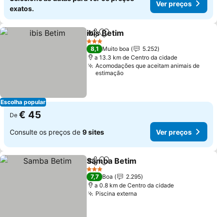
Ver preços
exatos.
ibis Betim
Partilhar
Adicionar aos favoritos
3 Estrelas
8,1
Muito boa
5.252
a 13.3 km de Centro da cidade
Acomodações que aceitam animais de
estimação
Escolha popular
€ 45
De
Consulte os preços de
9 sites
Ver preços
Samba Betim
Partilhar
Adicionar aos favoritos
3 Estrelas
7,7
Boa
2.295
a 0.8 km de Centro da cidade
Piscina externa