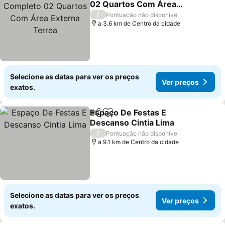
02 Quartos Com Área
Externa Terrea
/
Pontuação não disponível
a 3.6 km de Centro da cidade
Selecione as datas para ver os preços
Ver preços
exatos.
Espaço De Festas E
Partilhar
Adicionar aos favoritos
Descanso Cintia Lima
/
Pontuação não disponível
a 9.1 km de Centro da cidade
Selecione as datas para ver os preços
Ver preços
exatos.