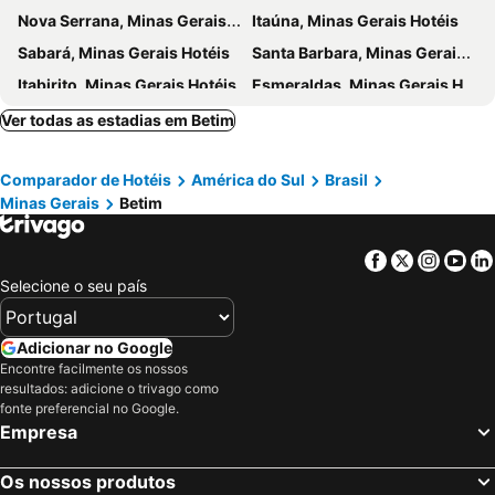
Nova Serrana, Minas Gerais Hotéis
Itaúna, Minas Gerais Hotéis
Sabará, Minas Gerais Hotéis
Santa Barbara, Minas Gerais Hotéis
Itabirito, Minas Gerais Hotéis
Esmeraldas, Minas Gerais Hotéis
Jaboticatubas, Minas Gerais Hotéis
Santo António, Rio Grande do Norte Hotéis
Ver todas as estadias em Betim
Pedro Leopoldo, Minas Gerais Hotéis
Moeda, Minas Gerais Hotéis
Comparador de Hotéis
América do Sul
Brasil
Barão de Cocais, Minas Gerais Hotéis
Catas Altas, Minas Gerais Hotéis
Minas Gerais
Betim
Igarapé, Minas Gerais Hotéis
Confins, Minas Gerais Hotéis
Ouro Branco, Minas Gerais Hotéis
Mário Campos, Minas Gerais Hotéis
Facebook
Twitter
Insta
Yo
Diamantina, Minas Gerais Hotéis
Serro, Minas Gerais Hotéis
Selecione o seu país
Augusto de Lima, Minas Gerais Hotéis
Rio de Janeiro, Rio de Janeiro Hotéis
São Paulo, São Paulo Hotéis
Fortaleza, Ceará Hotéis
Adicionar no Google
Encontre facilmente os nossos
Natal, Rio Grande do Norte Hotéis
Foz do Iguaçu, Paraná Hotéis
resultados: adicione o trivago como
Porto de Galinhas, Pernambuco Hotéis
Salvador, Bahia Hotéis
fonte preferencial no Google.
Empresa
Maceió, Alagoas Hotéis
Porto Seguro, Bahia Hotéis
Os nossos produtos