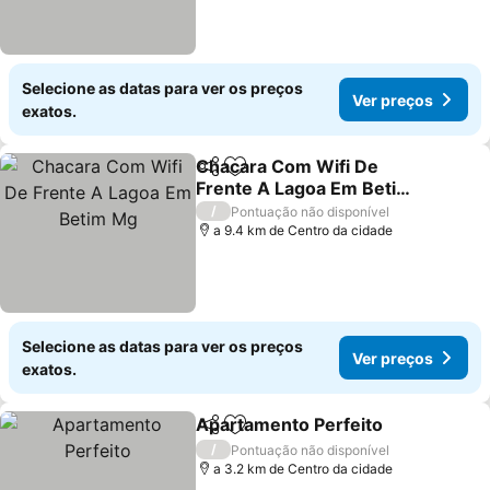
Selecione as datas para ver os preços
Ver preços
exatos.
Chacara Com Wifi De
Partilhar
Adicionar aos favoritos
Frente A Lagoa Em Betim
Mg
/
Pontuação não disponível
a 9.4 km de Centro da cidade
Selecione as datas para ver os preços
Ver preços
exatos.
Apartamento Perfeito
Partilhar
Adicionar aos favoritos
/
Pontuação não disponível
a 3.2 km de Centro da cidade