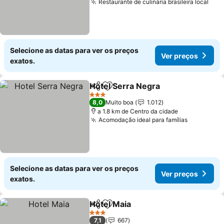
Restaurante de culinária brasileira local
Selecione as datas para ver os preços
Ver preços
exatos.
Hotel Serra Negra
Partilhar
Adicionar aos favoritos
3 Estrelas
8,0
Muito boa
1.012
a 1.8 km de Centro da cidade
Acomodação ideal para famílias
Selecione as datas para ver os preços
Ver preços
exatos.
Hotel Maia
Partilhar
Adicionar aos favoritos
3 Estrelas
7,1
667