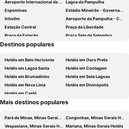
Aeroporto Internacional de Belo Horizonte-Confins
Lagoa da Pampulha
Motel Orion - Belo Horizonte
Motel Fascinação
Expominas
Estádio Mineirão - Governador Magalhães Pinto
Abba Hotel
Hotel Maia
Inhotim
Aeroporto da Pampulha - Carlos Drummond de Andrade
Hotel Primavera Betim
Motel Fuego (Adults Only)
Estação Central
Praça da Liberdade
Actuall Convention Hotel
Hotel Fazenda Igarapés
Praça da Estação
Praça Sete de Setembro
Vista Inn Express Contagem
OYO Ibituruna Barreiro - Belo Horizonte
Destinos populares
Minas Centro
Nossa Senhora de Lourdes
Centro de Cultura Belo Horizonte
Jardim Zoológico
Hotéis em Belo Horizonte
Hotéis em Ouro Preto
São Francisco de Assis - Pampulha
Mercado Central
Hotéis em Lagoa Santa
Hotéis em Contagem
Jardim Botânico da UFMG
Festa da Padroeira de Belo Horizonte - Nossa Senhora da Boa Viagem
Hotéis em Brumadinho
Hotéis em Sete Lagoas
38th Brazilian Retina and Vitreous Society Meeting – Retina 2013
Catedral da Boa Viagem
Hotéis em Nova Lima
Hotéis em Divinópolis
Torre Alta Vila
15th Brazilian Mining Congress EXPOSIBRAM 2013
Hotéis em Caeté
International Professional Fair - Feira Profissional de Beleza
Encontro Internacional de Fisioterapia Dermato-Funcional
Mais destinos populares
UNILAR 2013
Parque das Mangabeiras
Pará de Minas, Minas Gerais Hotéis
Congonhas, Minas Gerais Hotéis
Vespasiano, Minas Gerais Hotéis
Mariana, Minas Gerais Hotéis