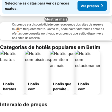
Selecione as datas para ver os preços
Ver preços
exatos.
Mostrar mais
Os preços e a disponibilidade que recebemos dos sites de reserva
mudam frequentemente. Como tal, pode haver diferenças entre as
ofertas que consulta no trivago e os preços que estão disponíveis
nos sites de reserva.
Categorias de hotéis populares em Betim
Hotéis
Hotéis
Hotéis que
Hotéis
baratos
com
permitem
com
piscinas
animais
estaciona
mento
Intervalo de preços