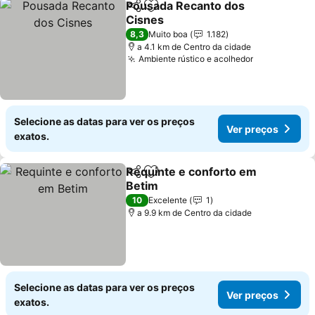
Pousada Recanto dos
Partilhar
Adicionar aos favoritos
Cisnes
8,3
Muito boa
1.182
a 4.1 km de Centro da cidade
Ambiente rústico e acolhedor
Selecione as datas para ver os preços
Ver preços
exatos.
Requinte e conforto em
Partilhar
Adicionar aos favoritos
Betim
10
Excelente
1
a 9.9 km de Centro da cidade
Selecione as datas para ver os preços
Ver preços
exatos.