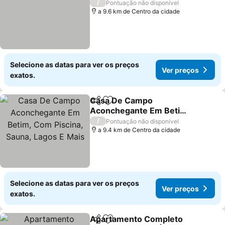
/
Pontuação não disponível
a 9.6 km de Centro da cidade
Selecione as datas para ver os preços
Ver preços
exatos.
Casa De Campo
Partilhar
Adicionar aos favoritos
Aconchegante Em Betim,
Com Piscina, Sauna,
/
Pontuação não disponível
Lagos E Mais
a 9.4 km de Centro da cidade
Selecione as datas para ver os preços
Ver preços
exatos.
Apartamento Completo
Partilhar
Adicionar aos favoritos