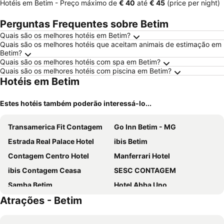
Hotéis em Betim -
Preço máximo
de
‎€ 40
até
‎€ 45
(price per night)
Perguntas Frequentes sobre Betim
Quais são os melhores hotéis em Betim?
Quais são os melhores hotéis que aceitam animais de estimação em
Betim?
Quais são os melhores hotéis com spa em Betim?
Quais são os melhores hotéis com piscina em Betim?
Hotéis em Betim
Estes hotéis também poderão interessá-lo...
Transamerica Fit Contagem
Go Inn Betim - MG
Estrada Real Palace Hotel
ibis Betim
Contagem Centro Hotel
Manferrari Hotel
ibis Contagem Ceasa
SESC CONTAGEM
Samba Betim
Hotel Abba Uno
Atrações - Betim
Hotel Industrial Contagem
Pousada Verde Villas
Hotel Serra Negra
Hotel Fazenda Vale Amanhecer