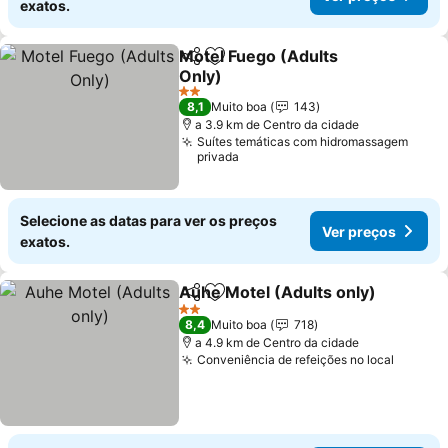
exatos.
Motel Fuego (Adults
Partilhar
Adicionar aos favoritos
Only)
2 Estrelas
8,1
Muito boa
143
a 3.9 km de Centro da cidade
Suítes temáticas com hidromassagem
privada
Selecione as datas para ver os preços
Ver preços
exatos.
Auhe Motel (Adults only)
Partilhar
Adicionar aos favoritos
2 Estrelas
8,4
Muito boa
718
a 4.9 km de Centro da cidade
Conveniência de refeições no local