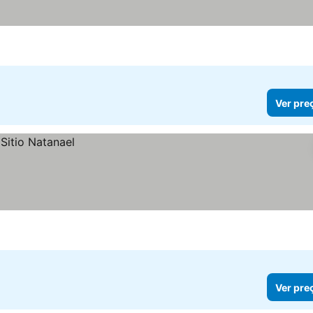
Ver pre
Ver pre