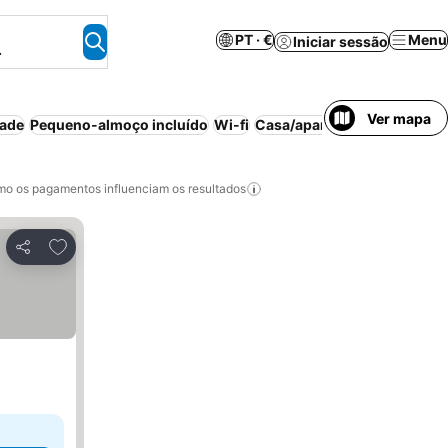
PT · €
Menu
Iniciar sessão
.
Ver mapa
dade
Pequeno-almoço incluído
Wi-fi
Casa/apartamento inteiro
A
o os pagamentos influenciam os resultados
Adicionar aos favoritos
Partilhar