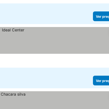
Ver pre
Ver pre