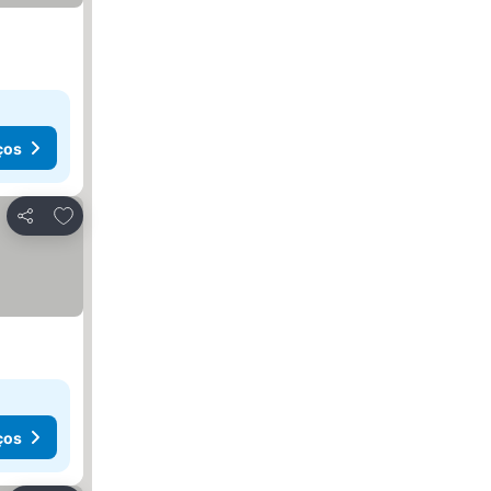
ços
Adicionar aos favoritos
Partilhar
ços