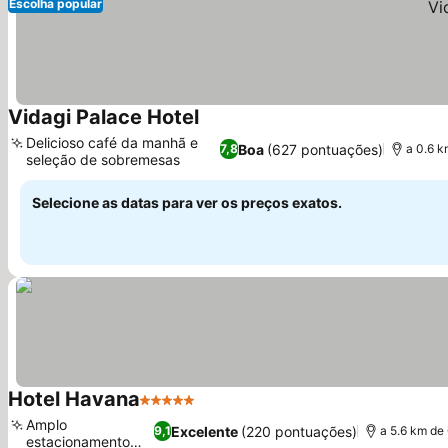
Escolha popular
Vidagi Palace Hotel
Delicioso café da manhã e
Boa
(627 pontuações)
7,8
a 0.6 k
seleção de sobremesas
Selecione as datas para ver os preços exatos.
Hotel Havana
5 Estrelas
Amplo
Excelente
(220 pontuações)
9,1
a 5.6 km de
estacionamento