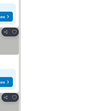
ços
Adicionar aos favoritos
Partilhar
ços
Adicionar aos favoritos
Partilhar