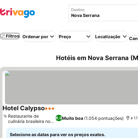
Destino
Filtros
Ordenar por
Preço
Localização
Can
Hotéis em Nova Serrana (Mi
Hotel Calypso
3 Estrelas
Restaurante de
Muito boa
(1.054 pontuações)
8,0
a 1.
culinária brasileira no
local
Selecione as datas para ver os preços exatos.