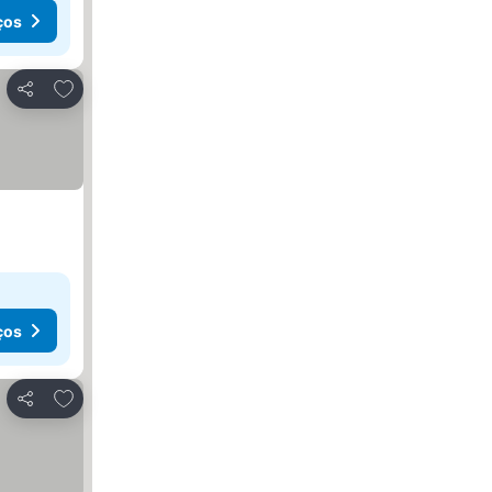
ços
Adicionar aos favoritos
Partilhar
ços
Adicionar aos favoritos
Partilhar