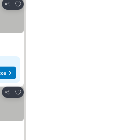
Adicionar aos favoritos
Partilhar
ços
Adicionar aos favoritos
Partilhar