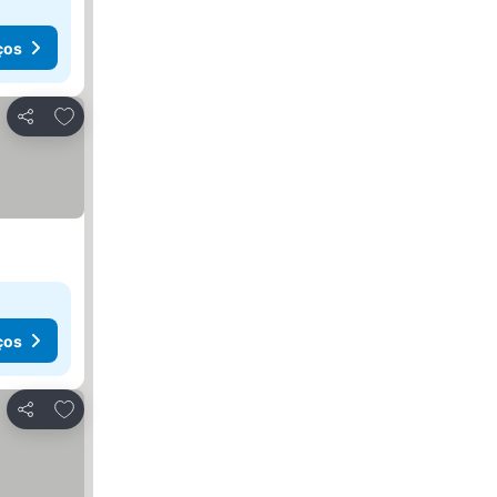
ços
Adicionar aos favoritos
Partilhar
ços
Adicionar aos favoritos
Partilhar