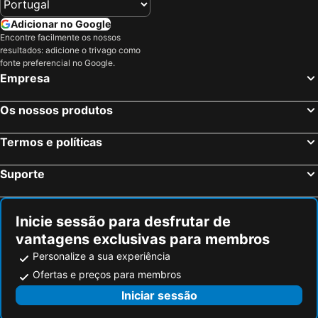
Plasencia, Extremadura Hotéis
El Gordo, Extremadura Hotéis
Adicionar no Google
Encontre facilmente os nossos
La Codosera, Extremadura Hotéis
Islantilla, Andaluzia Hotéis
resultados: adicione o trivago como
Madrid, Madrid Hotéis
Benidorm, Valência Hotéis
fonte preferencial no Google.
Empresa
Sevilha, Andaluzia Hotéis
Barcelona, Catalunha Hotéis
Vigo, Galiza Hotéis
Sangenjo, Galiza Hotéis
Os nossos produtos
Isla Cristina, Andaluzia Hotéis
Isla Canela, Andaluzia Hotéis
Termos e políticas
Suporte
Inicie sessão para desfrutar de
vantagens exclusivas para membros
Personalize a sua experiência
Ofertas e preços para membros
Iniciar sessão