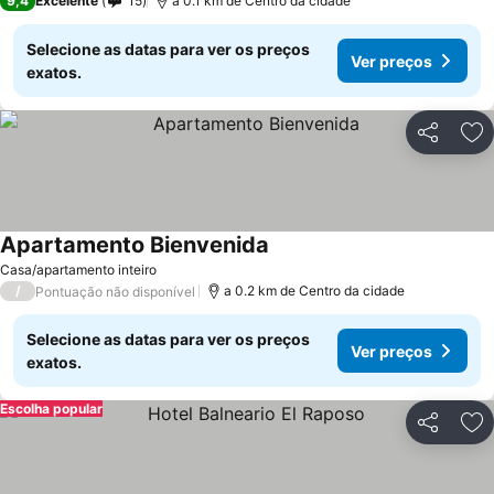
9,4
Excelente
15
a 0.1 km de Centro da cidade
Selecione as datas para ver os preços
Ver preços
exatos.
Partilhar
Ad
Apartamento Bienvenida
Ver preços
Casa/apartamento inteiro
/
a 0.2 km de Centro da cidade
Pontuação não disponível
Selecione as datas para ver os preços
Ver preços
exatos.
Escolha popular
Partilhar
Ad