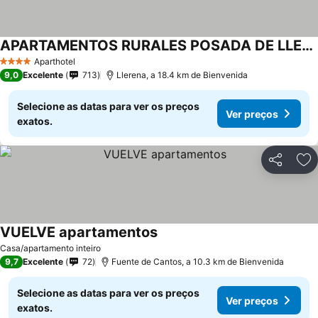
APARTAMENTOS RURALES POSADA DE LLERENA
Ver preços
Aparthotel
4 Estrelas
9,0
Excelente
713
Llerena, a 18.4 km de Bienvenida
Selecione as datas para ver os preços
Ver preços
exatos.
Partilhar
Ad
VUELVE apartamentos
Ver preços
Casa/apartamento inteiro
9,7
Excelente
72
Fuente de Cantos, a 10.3 km de Bienvenida
Selecione as datas para ver os preços
Ver preços
exatos.