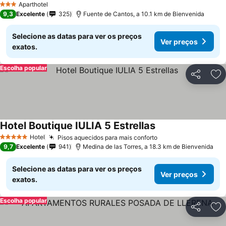
Aparthotel
3 Estrelas
9,3
Excelente
325
Fuente de Cantos, a 10.1 km de Bienvenida
Selecione as datas para ver os preços
Ver preços
exatos.
Escolha popular
Partilhar
Ad
Hotel Boutique IULIA 5 Estrellas
Ver preços
Hotel
Pisos aquecidos para mais conforto
Ver preços
5 Estrelas
9,7
Excelente
941
Medina de las Torres, a 18.3 km de Bienvenida
Selecione as datas para ver os preços
Ver preços
exatos.
Escolha popular
Partilhar
Ad