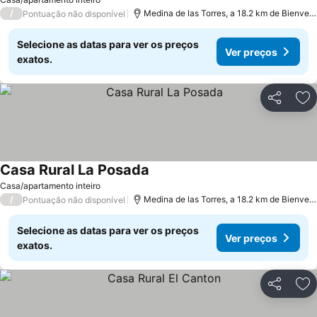
/
Medina de las Torres, a 18.2 km de Bienven
Pontuação não disponível
Selecione as datas para ver os preços
Ver preços
exatos.
Partilhar
Ad
Casa Rural La Posada
Ver preços
Casa/apartamento inteiro
/
Medina de las Torres, a 18.2 km de Bienven
Pontuação não disponível
Selecione as datas para ver os preços
Ver preços
exatos.
Partilhar
Ad