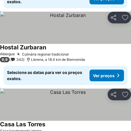
exatos.
Partilhar
Ad
Hostal Zurbaran
Ver preços
Albergue
Culinária regional tradicional
Ver preços
6,9
342
Llerena, a 18.4 km de Bienvenida
Selecione as datas para ver os preços
Ver preços
exatos.
Partilhar
Ad
Casa Las Torres
Ver preços
Casa/apartamento inteiro