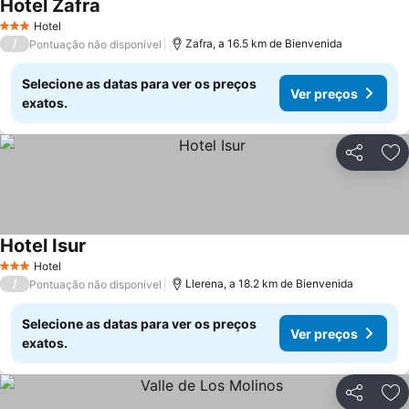
Hotel Zafra
Ver preços
Hotel
3 Estrelas
/
Zafra, a 16.5 km de Bienvenida
Pontuação não disponível
Selecione as datas para ver os preços
Ver preços
exatos.
Partilhar
Ad
Hotel Isur
Ver preços
Hotel
3 Estrelas
/
Llerena, a 18.2 km de Bienvenida
Pontuação não disponível
Selecione as datas para ver os preços
Ver preços
exatos.
Partilhar
Ad