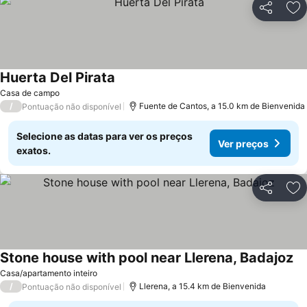
Partilhar
Ad
Huerta Del Pirata
Ver preços
Casa de campo
/
Fuente de Cantos, a 15.0 km de Bienvenida
Pontuação não disponível
Selecione as datas para ver os preços
Ver preços
exatos.
Partilhar
Ad
Stone house with pool near Llerena, Badajoz
Ve
Casa/apartamento inteiro
/
Llerena, a 15.4 km de Bienvenida
Pontuação não disponível