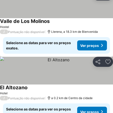
Valle de Los Molinos
Ver preços
Hostel
/
Llerena, a 18.3 km de Bienvenida
Pontuação não disponível
Selecione as datas para ver os preços
Ver preços
exatos.
Partilhar
Ad
El Altozano
Ver preços
Hotel
/
a 0.2 km de Centro da cidade
Pontuação não disponível
Selecione as datas para ver os preços
Ver preços