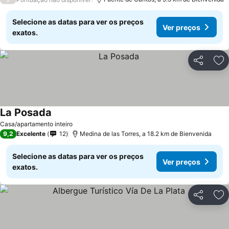
Selecione as datas para ver os preços
Ver preços
exatos.
Partilhar
Ad
La Posada
Ver preços
Casa/apartamento inteiro
9,2
Excelente
12
Medina de las Torres, a 18.2 km de Bienvenida
Selecione as datas para ver os preços
Ver preços
exatos.
Partilhar
Ad