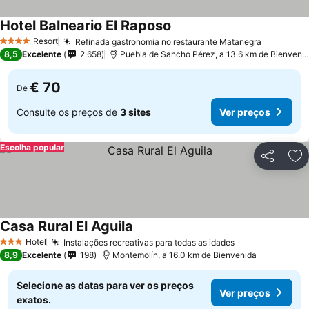
Hotel Balneario El Raposo
Ver preços
Resort
Refinada gastronomia no restaurante Matanegra
Ver preç
4 Estrelas
8,5
Excelente
2.658
Puebla de Sancho Pérez, a 13.6 km de Bienveni
€ 70
De
Consulte os preços de
3 sites
Ver preços
Escolha popular
Partilhar
Ad
Casa Rural El Aguila
Ver preços
Hotel
Instalações recreativas para todas as idades
Ver preços
3 Estrelas
8,9
Excelente
198
Montemolín, a 16.0 km de Bienvenida
Selecione as datas para ver os preços
Ver preços
exatos.