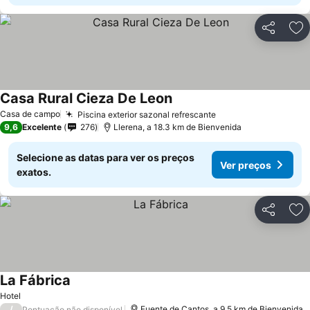
Partilhar
Ad
Casa Rural Cieza De Leon
Ver preços
Casa de campo
Piscina exterior sazonal refrescante
Ver preços
9,6
Excelente
276
Llerena, a 18.3 km de Bienvenida
Selecione as datas para ver os preços
Ver preços
exatos.
Partilhar
Ad
La Fábrica
Ver preços
Hotel
/
Fuente de Cantos, a 9.5 km de Bienvenida
Pontuação não disponível