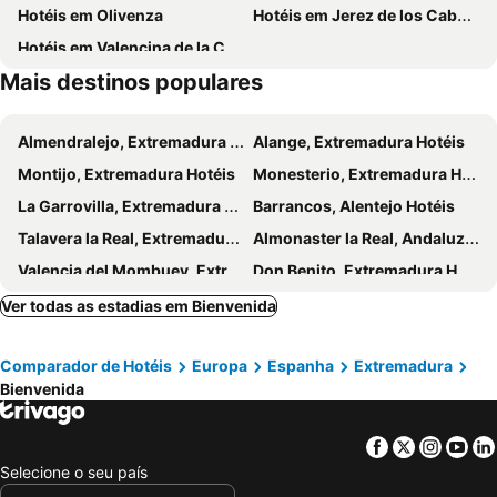
Hotéis em Olivenza
Hotéis em Jerez de los Caballeros
Hotéis em Valencina de la Concepción
Mais destinos populares
Almendralejo, Extremadura Hotéis
Alange, Extremadura Hotéis
Montijo, Extremadura Hotéis
Monesterio, Extremadura Hotéis
La Garrovilla, Extremadura Hotéis
Barrancos, Alentejo Hotéis
Talavera la Real, Extremadura Hotéis
Almonaster la Real, Andaluzia Hotéis
Valencia del Mombuey, Extremadura Hotéis
Don Benito, Extremadura Hotéis
La Parra, Extremadura Hotéis
Zalamea la Real, Andaluzia Hotéis
Ver todas as estadias em Bienvenida
La Algaba, Andaluzia Hotéis
Santa Ana la Real, Andaluzia Hotéis
Comparador de Hotéis
Europa
Espanha
Extremadura
Calamonte, Extremadura Hotéis
Villanueva de la Serena, Extremadura Hotéis
Bienvenida
Villafranca de los Barros, Extremadura Hotéis
Almendral, Extremadura Hotéis
Puebla de Sancho Pérez, Extremadura Hotéis
Cortegana, Andaluzia Hotéis
Facebook
Twitter
Insta
Yo
Mérida, Extremadura Hotéis
Cáceres, Extremadura Hotéis
Selecione o seu país
Monfortinho, Centro de Portugal Hotéis
Trujillo, Extremadura Hotéis