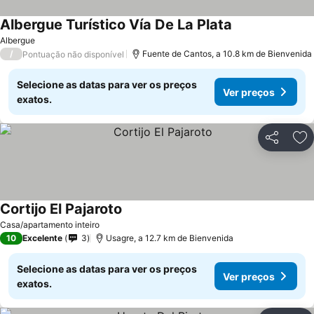
Albergue Turístico Vía De La Plata
Ver preços
Albergue
/
Fuente de Cantos, a 10.8 km de Bienvenida
Pontuação não disponível
Selecione as datas para ver os preços
Ver preços
exatos.
Partilhar
Ad
Cortijo El Pajaroto
Ver preços
Casa/apartamento inteiro
10
Excelente
3
Usagre, a 12.7 km de Bienvenida
Selecione as datas para ver os preços
Ver preços
exatos.