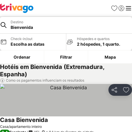
Favoritos
Iniciar
Me
Destino
Bienvenida
Check-in/out
Hóspedes e quartos
Escolha as datas
2 hóspedes, 1 quarto.
Ordenar
Filtrar
Mapa
Hotéis em Bienvenida (Extremadura,
Espanha)
Como os pagamentos influenciam os resultados
Partilhar
Ad
Casa Bienvenida
Ver preços
Casa/apartamento inteiro