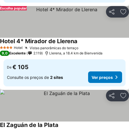
Escolha popular
Partilhar
Ad
Hotel 4* Mirador de Llerena
Ver preços
Hotel
Vistas panorâmicas do terraço
Ver preços
4 Estrelas
9,0
Excelente
2.119
Llerena, a 18.4 km de Bienvenida
€ 105
De
Consulte os preços de
2 sites
Ver preços
Partilhar
Ad
El Zaguán de la Plata
Ver preços