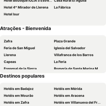
Hotel Boutique IULIA 5 Estrellas
Casa Rural El Aguila
Hotel 4* Mirador de Llerena
La Fábrica
Hotel Isur
Atrações - Bienvenida
Zafra
Plaza Grande
Feria de San Miguel
Iglesia del Salvador
Llerena
Villafranca de los Barros
Capeas
La Feria
Fregenal de la Sierra
Romería de Santa Marina Mártir
Destinos populares
Plaza de Toros
Plaza de Toros
Hotéis em Badajoz
Hotéis em Mérida
Hotéis em Mourão
Hotéis em Aracena
Hotéis em Zafra
Hotéis em Villanueva del Fresno