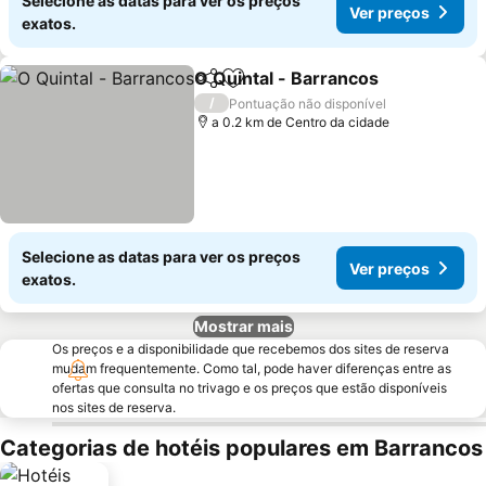
Selecione as datas para ver os preços
Ver preços
exatos.
O Quintal - Barrancos
Partilhar
Adicionar aos favoritos
Ver 
/
Pontuação não disponível
a 0.2 km de Centro da cidade
Selecione as datas para ver os preços
Ver preços
exatos.
Mostrar mais
Os preços e a disponibilidade que recebemos dos sites de reserva
mudam frequentemente. Como tal, pode haver diferenças entre as
ofertas que consulta no trivago e os preços que estão disponíveis
nos sites de reserva.
Categorias de hotéis populares em Barrancos