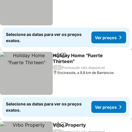
Selecione as datas para ver os preços
Ver preços
exatos.
Holiday Home "Fuerte
Partilhar
Adicionar aos favoritos
Thirteen"
Ver preços
/
Pontuação não disponível
Encinasola, a 8.8 km de Barrancos
Selecione as datas para ver os preços
Ver preços
exatos.
Vrbo Property
Partilhar
Adicionar aos favoritos
Ver preços
/
Pontuação não disponível