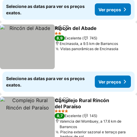
Selecione as datas para ver os preços
Ver preços
exatos.
Rincón del Abade
Partilhar
Adicionar aos favoritos
Ver preç
2 Estrelas
8,9
Excelente
745
Encinasola, a 9.5 km de Barrancos
Vistas panorâmicas de Encinasola
Ver pre
Selecione as datas para ver os preços
Ver preços
exatos.
Complejo Rural Rincón
Partilhar
Adicionar aos favoritos
del Paraíso
Ver preços
4 Estrelas
8,7
Excelente
145
Valencia del Mombuey, a 17.6 km de
Barrancos
Piscina exterior sazonal e terraço para
banhos de sol