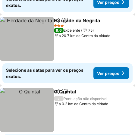
Ver preços
exatos.
Herdade da Negrita
Partilhar
Adicionar aos favoritos
Ver pr
3 Estrelas
8,6
Excelente
75
a 20.7 km de Centro da cidade
Selecione as datas para ver os preços
Ver preços
exatos.
O Quintal
Partilhar
Adicionar aos favoritos
Ver preços
/
Pontuação não disponível
a 0.2 km de Centro da cidade