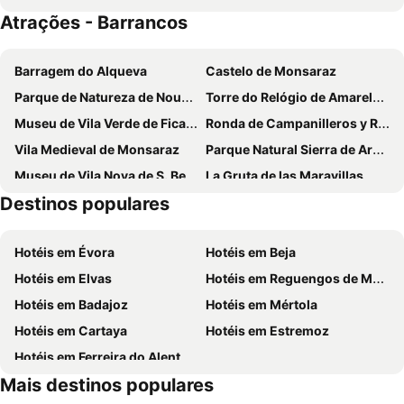
Atrações - Barrancos
Barragem do Alqueva
Castelo de Monsaraz
Parque de Natureza de Noudar
Torre do Relógio de Amareleja
Museu de Vila Verde de Ficalho
Ronda de Campanilleros y Rosario de la Aurora
Vila Medieval de Monsaraz
Parque Natural Sierra de Aracena y Picos de Aroche
Museu de Vila Nova de S. Bento
La Gruta de las Maravillas
Destinos populares
Feria de Agosto
Ruta en Moto por la Sierra de Aracena y Picos de Aroche
Iglesia Parroquial de San Isidro Labrador
Plaza de Toros
Hotéis em Évora
Hotéis em Beja
Fregenal de la Sierra
Las Pizarrillas
Hotéis em Elvas
Hotéis em Reguengos de Monsaraz
Fiestas en honor a Nuestra Señora de Consolación
Capeas
Hotéis em Badajoz
Hotéis em Mértola
Hotéis em Cartaya
Hotéis em Estremoz
Hotéis em Ferreira do Alentejo
Mais destinos populares