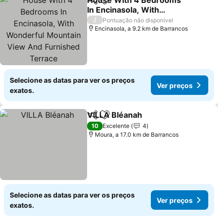
House With 4 Bedrooms
Partilhar
Adicionar aos favoritos
In Encinasola, With
Wonderful Mountain
Ver preços
/
Pontuação não disponível
View And Furnished
Encinasola, a 9.2 km de Barrancos
Terrace
Selecione as datas para ver os preços
Ver preços
exatos.
VILLA Bléanah
Partilhar
Adicionar aos favoritos
Ver preços
10
Excelente
4
Moura, a 17.0 km de Barrancos
Selecione as datas para ver os preços
Ver preços
exatos.