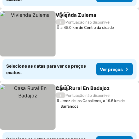
Vivienda Zulema
Partilhar
Adicionar aos favoritos
Ver preço
/
Pontuação não disponível
a 45.0 km de Centro da cidade
Selecione as datas para ver os preços
Ver preços
exatos.
Casa Rural En Badajoz
Partilhar
Adicionar aos favoritos
Ver
/
Pontuação não disponível
Jerez de los Caballeros, a 19.5 km de
Barrancos