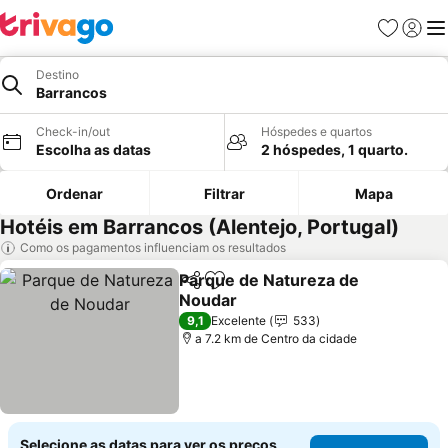
Favoritos
Iniciar
Me
Destino
Barrancos
Check-in/out
Hóspedes e quartos
Escolha as datas
2 hóspedes, 1 quarto.
Ordenar
Filtrar
Mapa
Hotéis em Barrancos (Alentejo, Portugal)
Como os pagamentos influenciam os resultados
Parque de Natureza de
Partilhar
Adicionar aos favoritos
Noudar
Ver preços
9,1
Excelente
533
a 7.2 km de Centro da cidade
Selecione as datas para ver os preços