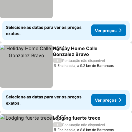
Selecione as datas para ver os preços
Ver preços
exatos.
Holiday Home Calle
Partilhar
Adicionar aos favoritos
Gonzalez Bravo
Ver preços
/
Pontuação não disponível
Encinasola, a 9.2 km de Barrancos
Selecione as datas para ver os preços
Ver preços
exatos.
Lodging fuerte trece
Partilhar
Adicionar aos favoritos
Ver p
/
Pontuação não disponível
Encinasola, a 8.8 km de Barrancos