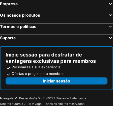
Empresa
Lisboa, Lisboa e Vale do Tejo Hotéis
Porto, Norte de Portugal Hotéis
Monte Gordo, Algarve Hotéis
Portimão, Algarve Hotéis
Os nossos produtos
Funchal, Madeira Hotéis
Figueira da Foz, Centro de Portugal Hotéis
Termos e políticas
Suporte
Inicie sessão para desfrutar de
vantagens exclusivas para membros
Personalize a sua experiência
Ofertas e preços para membros
Iniciar sessão
trivago N.V.
, Kesselstraße 5 – 7, 40221 Düsseldorf, Alemanha
Direitos autorais 2026 trivago | Todos os direitos reservados.