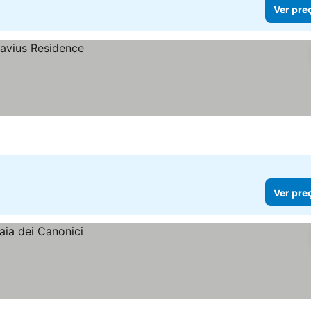
Ver pre
Ver pre