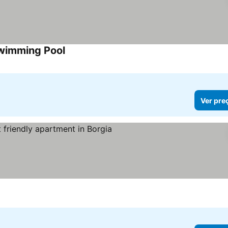
Swimming Pool
Ver preços
Ver pre
r preços