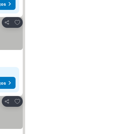
ços
Adicionar aos favoritos
Partilhar
ços
Adicionar aos favoritos
Partilhar