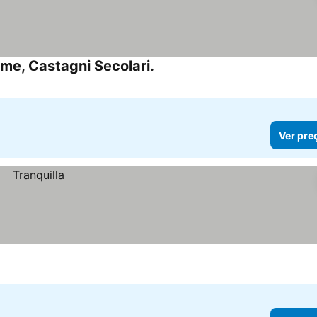
lme, Castagni Secolari.
Ver preços
Ver pre