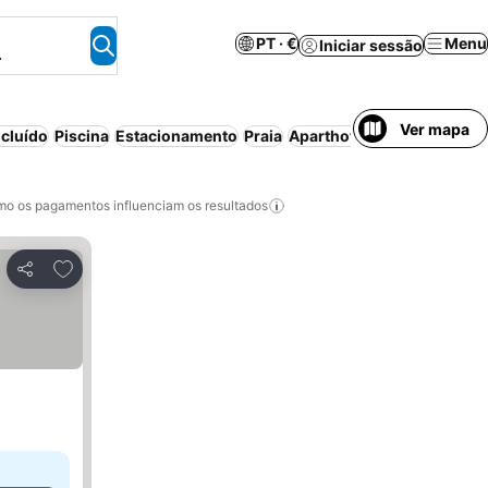
PT · €
Menu
Iniciar sessão
.
Ver mapa
cluído
Piscina
Estacionamento
Praia
Aparthotel
Cancelamento 
o os pagamentos influenciam os resultados
Adicionar aos favoritos
Partilhar