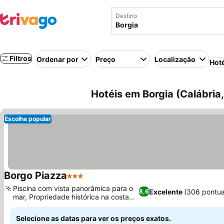
Destino
Filtros
Ordenar por
Preço
Localização
Hot
Hotéis em Borgia (Calábria, 
Escolha popular
Borgo Piazza
3 Estrelas
Ver preços
Piscina com vista panorâmica para o
Excelente
(306 pontu
8,6
mar, Propriedade histórica na costa
Ver preços
jônica
Selecione as datas para ver os preços exatos.