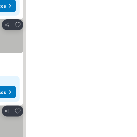
ços
Adicionar aos favoritos
Partilhar
ços
Adicionar aos favoritos
Partilhar