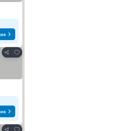
ços
Adicionar aos favoritos
Partilhar
ços
Adicionar aos favoritos