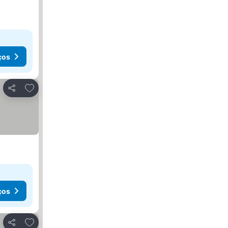
ços
Adicionar aos favoritos
Partilhar
ços
Adicionar aos favoritos
Partilhar