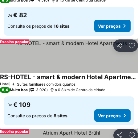
8,3
Muito boa
14.510
a 1.6 km de Centro da cidade
€ 82
De
Consulte os preços de
16 sites
Ver preços
Escolha popular
Partilhar
Ad
RS-HOTEL - smart & modern Hotel Apartments
Hotel
Suítes familiares com dois quartos
8,4
Muito boa
3.020
a 0.8 km de Centro da cidade
€ 109
De
Consulte os preços de
8 sites
Ver preços
Escolha popular