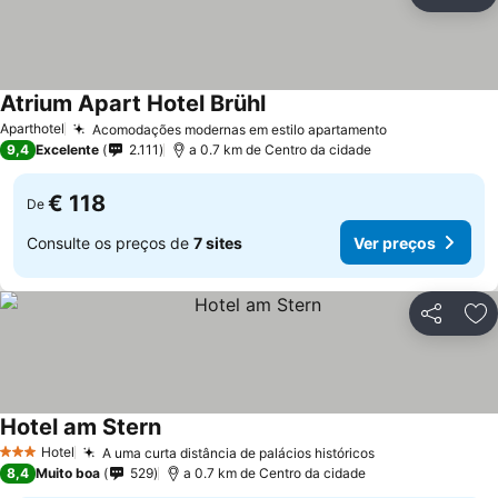
Partilhar
Ad
Atrium Apart Hotel Brühl
Aparthotel
Acomodações modernas em estilo apartamento
9,4
Excelente
2.111
a 0.7 km de Centro da cidade
€ 118
De
Consulte os preços de
7 sites
Ver preços
Partilhar
Ad
Hotel am Stern
Hotel
A uma curta distância de palácios históricos
3 Estrelas
8,4
Muito boa
529
a 0.7 km de Centro da cidade