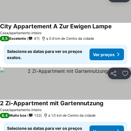
City Appartement A Zur Ewigen Lampe
Casa/apartamento inteiro
8,5
Excelente
47
a 0.6 km de Centro da cidade
Selecione as datas para ver os preços
Ver preços
exatos.
Partilhar
Ad
2 Zi-Appartment mit Gartennutzung
Casa/apartamento inteiro
8,4
Muito boa
132
a 1.0 km de Centro da cidade
Selecione as datas para ver os preços