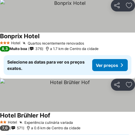
Partilhar
Ad
Bonprix Hotel
Hotel
Quartos recentemente renovados
3 Estrelas
8,3
Muito boa
376
a 1.7 km de Centro da cidade
Selecione as datas para ver os preços
Ver preços
exatos.
Partilhar
Ad
Hotel Brühler Hof
Hotel
Experiência culinária variada
2 Estrelas
7,0
571
a 0.6 km de Centro da cidade