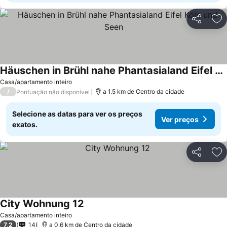
Partilhar
Ad
Häuschen in Brühl nahe Phantasialand Eifel Köln und Seen
Casa/apartamento inteiro
/
a 1.5 km de Centro da cidade
Pontuação não disponível
Selecione as datas para ver os preços
Ver preços
exatos.
Partilhar
Ad
City Wohnung 12
Casa/apartamento inteiro
7,2
14
a 0.6 km de Centro da cidade