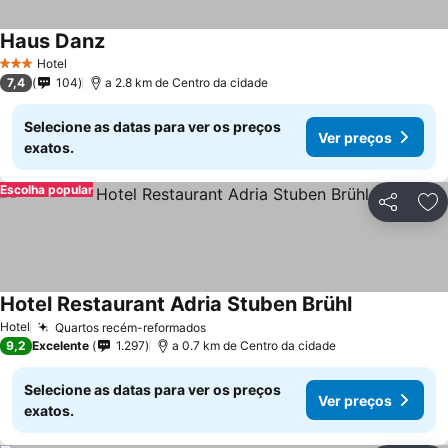
Haus Danz
Hotel
3 Estrelas
7,4
104
a 2.8 km de Centro da cidade
Selecione as datas para ver os preços
Ver preços
exatos.
Escolha popular
Partilhar
Ad
Hotel Restaurant Adria Stuben Brühl
Hotel
Quartos recém-reformados
9,2
Excelente
1.297
a 0.7 km de Centro da cidade
Selecione as datas para ver os preços
Ver preços
exatos.