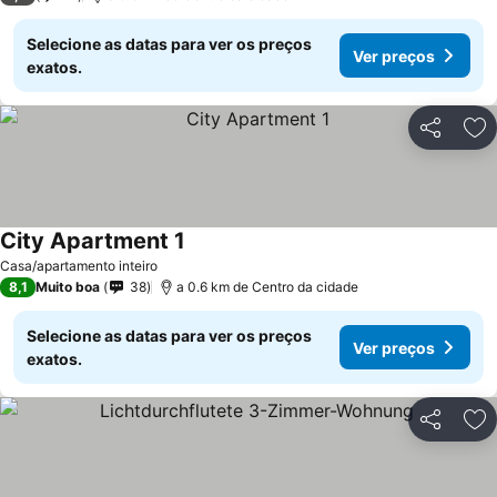
Selecione as datas para ver os preços
Ver preços
exatos.
Partilhar
Ad
City Apartment 1
Casa/apartamento inteiro
8,1
Muito boa
38
a 0.6 km de Centro da cidade
Selecione as datas para ver os preços
Ver preços
exatos.
Partilhar
Ad