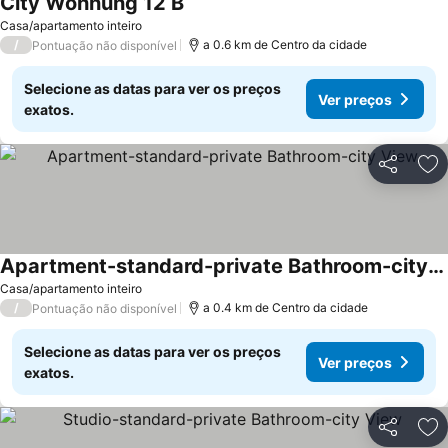
City Wohnung 12 B
Casa/apartamento inteiro
/
a 0.6 km de Centro da cidade
Pontuação não disponível
Selecione as datas para ver os preços
Ver preços
exatos.
Partilhar
Ad
Apartment-standard-private Bathroom-city View
Casa/apartamento inteiro
/
a 0.4 km de Centro da cidade
Pontuação não disponível
Selecione as datas para ver os preços
Ver preços
exatos.
Partilhar
Ad