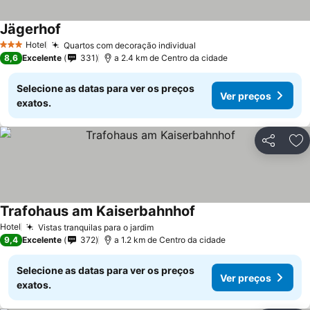
Jägerhof
Hotel
Quartos com decoração individual
3 Estrelas
8,6
Excelente
331
a 2.4 km de Centro da cidade
Selecione as datas para ver os preços
Ver preços
exatos.
Partilhar
Ad
Trafohaus am Kaiserbahnhof
Hotel
Vistas tranquilas para o jardim
9,4
Excelente
372
a 1.2 km de Centro da cidade
Selecione as datas para ver os preços
Ver preços
exatos.