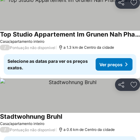
Partilhar
Ad
Top Studio Appartement Im Grunen Nah Phantasialand
Casa/apartamento inteiro
/
a 1.3 km de Centro da cidade
Pontuação não disponível
Selecione as datas para ver os preços
Ver preços
exatos.
Partilhar
Ad
Stadtwohnung Bruhl
Casa/apartamento inteiro
/
a 0.6 km de Centro da cidade
Pontuação não disponível