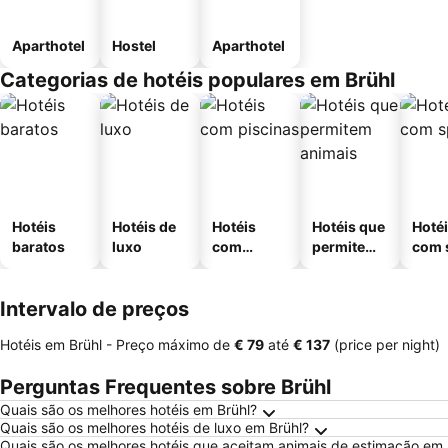
Aparthotel
Hostel
Aparthotel
Categorias de hotéis populares em Brühl
Hotéis
Hotéis de
Hotéis
Hotéis que
Hoté
baratos
luxo
com
permitem
com 
piscinas
animais
Intervalo de preços
Hotéis em Brühl -
Preço máximo
de
‎€ 79
até
‎€ 137
(price per night)
Perguntas Frequentes sobre Brühl
Quais são os melhores hotéis em Brühl?
Quais são os melhores hotéis de luxo em Brühl?
Quais são os melhores hotéis que aceitam animais de estimação em