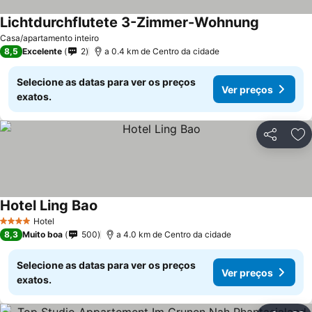
Lichtdurchflutete 3-Zimmer-Wohnung
Casa/apartamento inteiro
8,5
Excelente
2
a 0.4 km de Centro da cidade
Selecione as datas para ver os preços
Ver preços
exatos.
Partilhar
Ad
Hotel Ling Bao
Hotel
4 Estrelas
8,3
Muito boa
500
a 4.0 km de Centro da cidade
Selecione as datas para ver os preços
Ver preços
exatos.