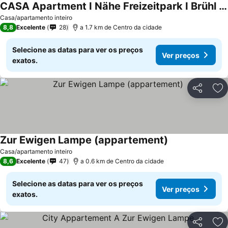
CASA Apartment I Nähe Freizeitpark I Brühl I Köln I Bonn
Casa/apartamento inteiro
8,8
Excelente
28
a 1.7 km de Centro da cidade
Selecione as datas para ver os preços
Ver preços
exatos.
Partilhar
Ad
Zur Ewigen Lampe (appartement)
Casa/apartamento inteiro
8,6
Excelente
47
a 0.6 km de Centro da cidade
Selecione as datas para ver os preços
Ver preços
exatos.
Partilhar
Ad