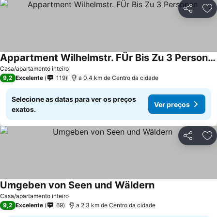
Partilhar
Ad
Appartment Wilhelmstr. FÜr Bis Zu 3 Personen
Casa/apartamento inteiro
9,2
Excelente
119
a 0.4 km de Centro da cidade
Selecione as datas para ver os preços
Ver preços
exatos.
Partilhar
Ad
Umgeben von Seen und Wäldern
Casa/apartamento inteiro
9,2
Excelente
69
a 2.3 km de Centro da cidade