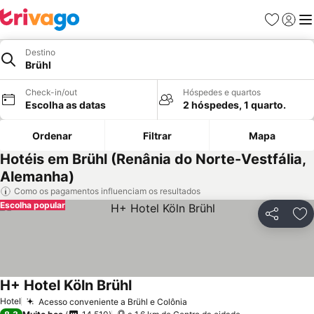
Favoritos
Iniciar
Me
Destino
Brühl
Check-in/out
Hóspedes e quartos
Escolha as datas
2 hóspedes, 1 quarto.
Ordenar
Filtrar
Mapa
Hotéis em Brühl (Renânia do Norte-Vestfália,
Alemanha)
Como os pagamentos influenciam os resultados
Escolha popular
Partilhar
Ad
H+ Hotel Köln Brühl
Hotel
Acesso conveniente a Brühl e Colônia