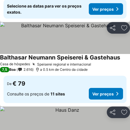
Selecione as datas para ver os preços
Ver preços
exatos.
Partilhar
Ad
Balthasar Neumann Speiserei & Gastehaus
Casa de hóspedes
Speiserei regional e internacional
7,5
Boa
2.616
a 0.5 km de Centro da cidade
€ 79
De
Consulte os preços de
11 sites
Ver preços
Partilhar
Ad