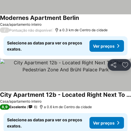
Modernes Apartment Berlin
Casa/apartamento inteiro
/
a 0.3 km de Centro da cidade
Pontuação não disponível
Selecione as datas para ver os preços
Ver preços
exatos.
Partilhar
Ad
City Apartment 12b - Located Right Next To The Pedestrian Zone And Brühl Palace Park
Casa/apartamento inteiro
8,9
Excelente
6
a 0.6 km de Centro da cidade
Selecione as datas para ver os preços
Ver preços
exatos.