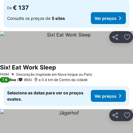
€ 137
De
Consulte os preços de
5 sites
Ver preços
Partilhar
Ad
Six! Eat Work Sleep
Hotel
Decoração inspirada em Nova Iorque ou Paris
7,6
Boa
864
a 0.4 km de Centro da cidade
Selecione as datas para ver os preços
Ver preços
exatos.
Partilhar
Ad