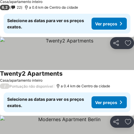
Casa/apartamento inteiro
6,2
22
a 0.6 km de Centro da cidade
Selecione as datas para ver os preços
Ver preços
exatos.
Partilhar
Ad
Twenty2 Apartments
Casa/apartamento inteiro
/
a 0.4 km de Centro da cidade
Pontuação não disponível
Selecione as datas para ver os preços
Ver preços
exatos.
Partilhar
Ad