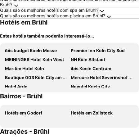
Brühl?
Quais são os melhores hotéis com spa em Brühl?
Quais são os melhores hotéis com piscina em Brühl?
Hotéis em Brühl
Estes hotéis também poderão interessá-lo...
ibis budget Koeln Messe
Premier Inn Köln City Süd
MEININGER Hotel Köln West
NH Köln Altstadt
Maritim Hotel Köln
ibis Koeln Centrum
Boutique 003 Köln City am Dom, Trademark Collection by Wyndham
Mercure Hotel Severinshof Koeln City
Hotel Arde
Novotel Koeln City
Bairros - Brühl
Hotel Ahl Meerkatzen
Dorint Hotel am Heumarkt Köln
Hotel Leonet
Premier Inn Köln City Mediapark Hotel
Hotéis em Godorf
Hotéis em Zollstock
a&o Köln Neumarkt
Hilton Cologne
NH Collection Köln Mediapark
Hotel Haus Schwan Koln
Atrações - Brühl
B&B HOTEL Köln-City
Trip Inn Hotel Ariane