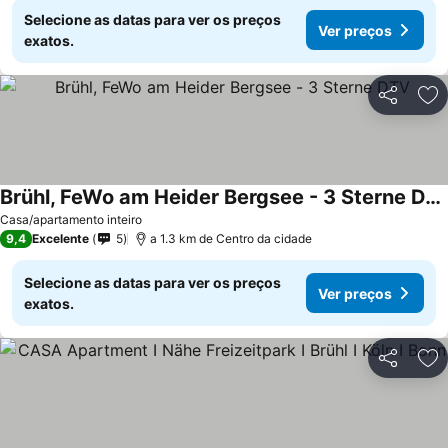
Selecione as datas para ver os preços
Ver preços
exatos.
Partilhar
Ad
Brühl, FeWo am Heider Bergsee - 3 Sterne DTV
Casa/apartamento inteiro
9,4
Excelente
5
a 1.3 km de Centro da cidade
Selecione as datas para ver os preços
Ver preços
exatos.
Partilhar
Ad