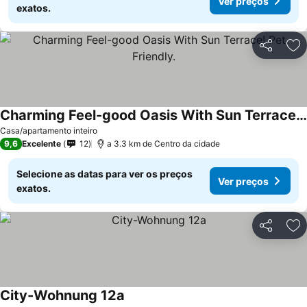
Ver preços
exatos.
Partilhar
Ad
Charming Feel-good Oasis With Sun Terrace! Pet Friendly.
Casa/apartamento inteiro
9,6
Excelente
12
a 3.3 km de Centro da cidade
Selecione as datas para ver os preços
Ver preços
exatos.
Partilhar
Ad
City-Wohnung 12a