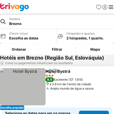
Favoritos
Iniciar
Me
Destino
Brezno
Check-in/out
Hóspedes e quartos
Escolha as datas
2 hóspedes, 1 quarto.
Ordenar
Filtrar
Mapa
Hotéis em Brezno (Região Sul, Eslováquia)
Como os pagamentos influenciam os resultados
Hotel Bystrá
Partilhar
Adicionar aos favoritos
3 Estrelas
9,0
Excelente
1.616
a 5.6 km de Centro da cidade
Amplo mundo de água e sauna
Escolha popular
Selecione as datas para ver os preços