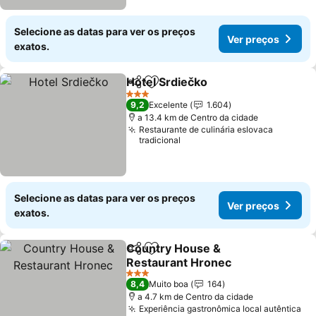
Selecione as datas para ver os preços
Ver preços
exatos.
Hotel Srdiečko
Partilhar
Adicionar aos favoritos
3 Estrelas
9,2
Excelente
1.604
a 13.4 km de Centro da cidade
Restaurante de culinária eslovaca
tradicional
Selecione as datas para ver os preços
Ver preços
exatos.
Country House &
Partilhar
Adicionar aos favoritos
Restaurant Hronec
3 Estrelas
8,4
Muito boa
164
a 4.7 km de Centro da cidade
Experiência gastronômica local autêntica