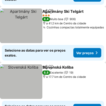
Apartmány Ski Telgárt
Partilhar
Adicionar aos favoritos
3 Estrelas
8,4
Muito boa
906
a 41.2 km de Centro da cidade
Cozinhas compactas totalmente equipadas
Selecione as datas para ver os preços
Ver preços
exatos.
Slovenská Koliba
Partilhar
Adicionar aos favoritos
8,8
Excelente
19
a 17.7 km de Centro da cidade