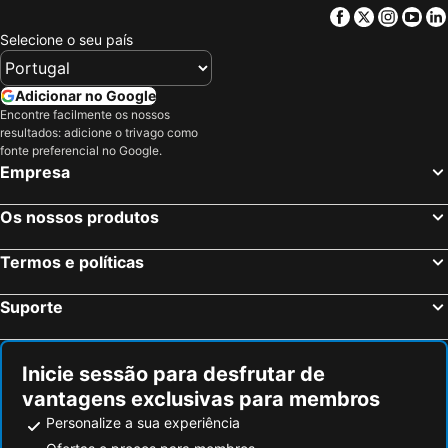
Štrba, Região de Presov Hotéis
Zuberec, Região Zilina Hotéis
Facebook
Twitter
Insta
Yo
Zakopane, Pequena Polónia Hotéis
Žilina, Região Zilina Hotéis
Selecione o seu país
Koscielisko, Pequena Polónia Hotéis
Banská Štiavnica, Região Sul Hotéis
Námestovo, Região Zilina Hotéis
Štrbské Pleso, Região de Presov Hotéis
Adicionar no Google
Encontre facilmente os nossos
Vysoké Tatry, Região de Presov Hotéis
Esztergom, Central Transdanúbio Hotéis
resultados: adicione o trivago como
Tatranská Lomnica, Região de Presov Hotéis
Bratislava, Região de Bratislava Hotéis
fonte preferencial no Google.
Empresa
Košice, Região Kosice Hotéis
Nitra, Região de Nitra Hotéis
Os nossos produtos
Termos e políticas
Suporte
Inicie sessão para desfrutar de
vantagens exclusivas para membros
Personalize a sua experiência