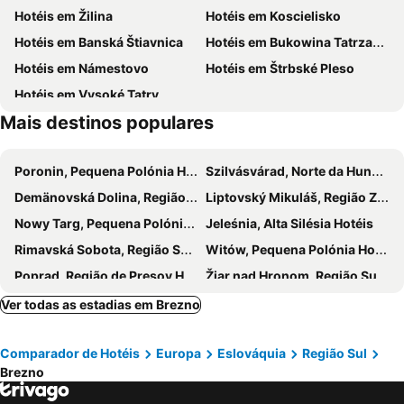
Hotéis em Žilina
Hotéis em Koscielisko
Šalková
train station Liptovský Mikuláš
Hotéis em Banská Štiavnica
Hotéis em Bukowina Tatrzanska
Hotéis em Námestovo
Hotéis em Štrbské Pleso
Hotéis em Vysoké Tatry
Mais destinos populares
Poronin, Pequena Polónia Hotéis
Szilvásvárad, Norte da Hungria Hotéis
Demänovská Dolina, Região Zilina Hotéis
Liptovský Mikuláš, Região Zilina Hotéis
Nowy Targ, Pequena Polónia Hotéis
Jeleśnia, Alta Silésia Hotéis
Rimavská Sobota, Região Sul Hotéis
Witów, Pequena Polónia Hotéis
Poprad, Região de Presov Hotéis
Žiar nad Hronom, Região Sul Hotéis
Zázrivá, Região Zilina Hotéis
Krupina, Região Sul Hotéis
Ver todas as estadias em Brezno
Bialy Dunajec, Pequena Polónia Hotéis
Szaflary, Pequena Polónia Hotéis
Comparador de Hotéis
Europa
Eslováquia
Região Sul
Salgótarján, Norte da Hungria Hotéis
Rabka-Zdrój, Pequena Polónia Hotéis
Brezno
Zawoja, Pequena Polónia Hotéis
Liptovský Trnovec, Região Zilina Hotéis