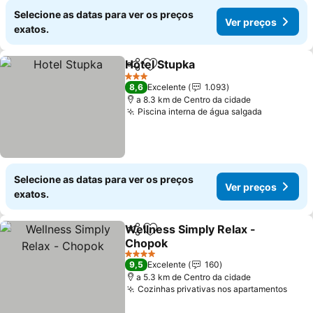
Selecione as datas para ver os preços
Ver preços
exatos.
Hotel Stupka
Partilhar
Adicionar aos favoritos
3 Estrelas
8,6
Excelente
1.093
a 8.3 km de Centro da cidade
Piscina interna de água salgada
Selecione as datas para ver os preços
Ver preços
exatos.
Wellness Simply Relax -
Partilhar
Adicionar aos favoritos
Chopok
4 Estrelas
9,5
Excelente
160
a 5.3 km de Centro da cidade
Cozinhas privativas nos apartamentos