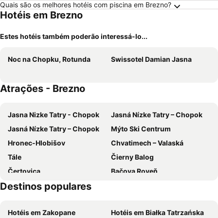
Quais são os melhores hotéis com piscina em Brezno?
Hotéis em Brezno
Estes hotéis também poderão interessá-lo...
Noc na Chopku, Rotunda
Swissotel Damian Jasna
Atrações - Brezno
Jasna Nizke Tatry - Chopok
Jasná Nízke Tatry – Chopok
Jasná Nízke Tatry – Chopok
Mýto Ski Centrum
Hronec-Hlobišov
Chvatimech – Valaská
Tále
Čierny Balog
Čertovica
Bačova Roveň
Destinos populares
Bučník – Polomka
Vernár - Studničky
Moštenica
Štrbské pleso
Hotéis em Zakopane
Hotéis em Białka Tatrzańska
Pleše – Podkonice
Kostiviarska