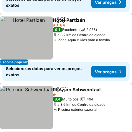
Ver preços
exatos.
Hotel Partizán
Partilhar
Adicionar aos favoritos
4 Estrelas
9,1
Excelente
2.953
a 8.2 km de Centro da cidade
Zona Aqua e Kids para a família
Escolha popular
Selecione as datas para ver os preços
Ver preços
exatos.
Penzión Schweintaal
Partilhar
Adicionar aos favoritos
1 Estrelas
8,4
Muito boa
494
a 8.6 km de Centro da cidade
Piscina exterior sazonal