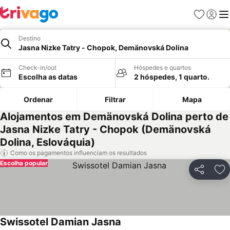
Favoritos
Iniciar
Me
Destino
Jasna Nizke Tatry - Chopok, Demänovská Dolina
Check-in/out
Hóspedes e quartos
Escolha as datas
2 hóspedes, 1 quarto.
Ordenar
Filtrar
Mapa
Alojamentos em Demänovská Dolina perto de
Jasna Nizke Tatry - Chopok (Demänovská
Dolina, Eslováquia)
Como os pagamentos influenciam os resultados
Escolha popular
Partilhar
Ad
Swissotel Damian Jasna