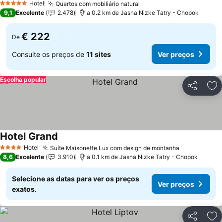
Hotel
Quartos com mobiliário natural
5 Estrelas
9,1
Excelente
2.478
a 0.2 km de Jasna Nizke Tatry - Chopok
€ 222
De
Consulte os preços de
11 sites
Ver preços
Escolha popular
Partilhar
Ad
Hotel Grand
Hotel
Suíte Maisonette Lux com design de montanha
4 Estrelas
8,6
Excelente
3.910
a 0.1 km de Jasna Nizke Tatry - Chopok
Selecione as datas para ver os preços
Ver preços
exatos.
Partilhar
Ad