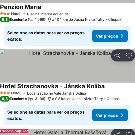
Penzion Maria
Hotel
Piscina interior aquecida
3 Estrelas
9,3
Excelente
1.069
a 10.1 km de Jasna Nizke Tatry - Chopok
Selecione as datas para ver os preços
Ver preços
exatos.
Partilhar
Ad
Hotel Strachanovka - Jánska Koliba
Hotel
Localização no Vale Janska Dolina
3 Estrelas
8,8
Excelente
3.196
a 9.8 km de Jasna Nizke Tatry - Chopok
Selecione as datas para ver os preços
Ver preços
exatos.
Escolha popular