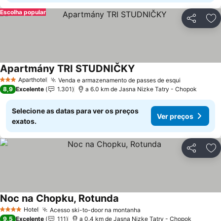
Escolha popular
Partilhar
Ad
Apartmány TRI STUDNIČKY
Aparthotel
Venda e armazenamento de passes de esqui
3 Estrelas
8,9
Excelente
1.301
a 6.0 km de Jasna Nizke Tatry - Chopok
Selecione as datas para ver os preços
Ver preços
exatos.
Partilhar
Ad
Noc na Chopku, Rotunda
Hotel
Acesso ski-to-door na montanha
4 Estrelas
9,5
Excelente
111
a 0.4 km de Jasna Nizke Tatry - Chopok