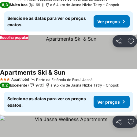
3 Estrelas
8,3
Muito boa
691
a 6.4 km de Jasna Nizke Tatry - Chopok
Selecione as datas para ver os preços
Ver preços
exatos.
Escolha popular
Partilhar
Ad
Apartments Ski & Sun
Aparthotel
Perto da Estância de Esqui Jasná
3 Estrelas
9,2
Excelente
970
a 9.5 km de Jasna Nizke Tatry - Chopok
Selecione as datas para ver os preços
Ver preços
exatos.
Partilhar
Ad