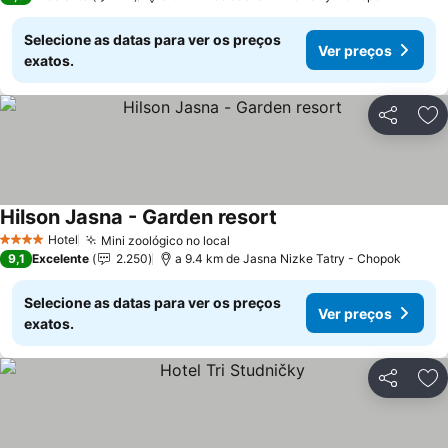
Selecione as datas para ver os preços
Ver preços
exatos.
Partilhar
Ad
Hilson Jasna - Garden resort
Hotel
Mini zoológico no local
4 Estrelas
9,1
Excelente
2.250
a 9.4 km de Jasna Nizke Tatry - Chopok
Selecione as datas para ver os preços
Ver preços
exatos.
Partilhar
Ad