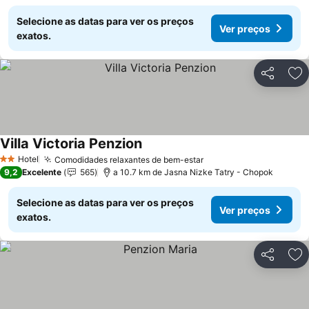
Selecione as datas para ver os preços
Ver preços
exatos.
Partilhar
Ad
Villa Victoria Penzion
Hotel
Comodidades relaxantes de bem-estar
2 Estrelas
9,2
Excelente
565
a 10.7 km de Jasna Nizke Tatry - Chopok
Selecione as datas para ver os preços
Ver preços
exatos.
Partilhar
Ad