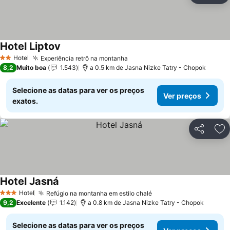
Hotel Liptov
Hotel
Experiência retrô na montanha
2 Estrelas
8,2
Muito boa
1.543
a 0.5 km de Jasna Nizke Tatry - Chopok
Selecione as datas para ver os preços
Ver preços
exatos.
Partilhar
Ad
Hotel Jasná
Hotel
Refúgio na montanha em estilo chalé
3 Estrelas
9,2
Excelente
1.142
a 0.8 km de Jasna Nizke Tatry - Chopok
Selecione as datas para ver os preços