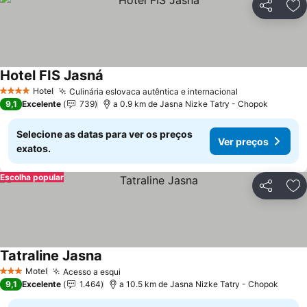
Partilhar
Ad
Hotel FIS Jasná
Hotel
Culinária eslovaca autêntica e internacional
4 Estrelas
9,1
Excelente
739
a 0.9 km de Jasna Nizke Tatry - Chopok
Selecione as datas para ver os preços
Ver preços
exatos.
Escolha popular
Partilhar
Ad
Tatraline Jasna
Motel
Acesso a esqui
3 Estrelas
9,1
Excelente
1.464
a 10.5 km de Jasna Nizke Tatry - Chopok