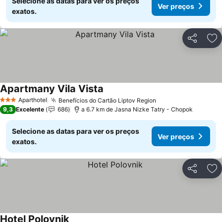
Selecione as datas para ver os preços
Ver preços
exatos.
Partilhar
Ad
Apartmany Vila Vista
Aparthotel
Benefícios do Cartão Liptov Region
3 Estrelas
9,3
Excelente
686
a 6.7 km de Jasna Nizke Tatry - Chopok
Selecione as datas para ver os preços
Ver preços
exatos.
Partilhar
Ad
Hotel Polovnik