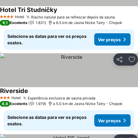
Hotel Tri Studničky
Hotel
Riacho natural para se refrescar depois da sauna
4 Estrelas
9,1
Excelente
1.831
a 6.5 km de Jasna Nizke Tatry - Chopok
Selecione as datas para ver os preços
Ver preços
exatos.
Partilhar
Ad
Riverside
Hotel
Experiência exclusiva de sauna privada
3 Estrelas
8,8
Excelente
1.979
a 5.0 km de Jasna Nizke Tatry - Chopok
Selecione as datas para ver os preços
Ver preços
exatos.