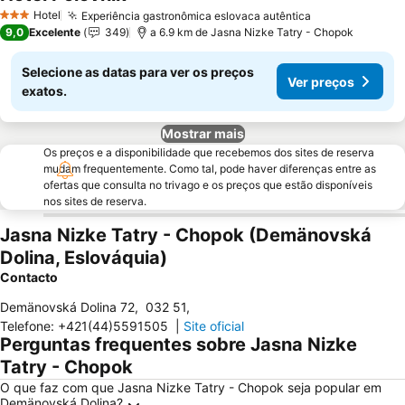
Hotel
Experiência gastronômica eslovaca autêntica
3 Estrelas
9,0
Excelente
349
a 6.9 km de Jasna Nizke Tatry - Chopok
Selecione as datas para ver os preços
Ver preços
exatos.
Mostrar mais
Os preços e a disponibilidade que recebemos dos sites de reserva
mudam frequentemente. Como tal, pode haver diferenças entre as
ofertas que consulta no trivago e os preços que estão disponíveis
nos sites de reserva.
Jasna Nizke Tatry - Chopok (Demänovská
Dolina, Eslováquia)
Contacto
Demänovská Dolina 72
,
032 51
,
Telefone
:
+421(44)5591505
|
Site oficial
Perguntas frequentes sobre Jasna Nizke
Tatry - Chopok
O que faz com que Jasna Nizke Tatry - Chopok seja popular em
Demänovská Dolina?