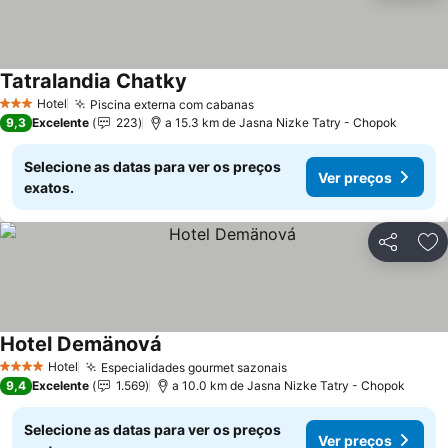
Tatralandia Chatky
Hotel
Piscina externa com cabanas
3 Estrelas
9,3
Excelente
223
a 15.3 km de Jasna Nizke Tatry - Chopok
Selecione as datas para ver os preços
Ver preços
exatos.
Partilhar
Ad
Hotel Demänová
Hotel
Especialidades gourmet sazonais
4 Estrelas
9,4
Excelente
1.569
a 10.0 km de Jasna Nizke Tatry - Chopok
Selecione as datas para ver os preços
Ver preços