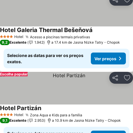
Partilhar
Ad
Hotel Galeria Thermal Bešeňová
Hotel
Acesso a piscinas termais privativas
4 Estrelas
9,2
Excelente
1.942
a 17.4 km de Jasna Nizke Tatry - Chopok
Selecione as datas para ver os preços
Ver preços
exatos.
Escolha popular
Partilhar
Ad
Hotel Partizán
Hotel
Zona Aqua e Kids para a família
4 Estrelas
9,1
Excelente
2.953
a 10.9 km de Jasna Nizke Tatry - Chopok