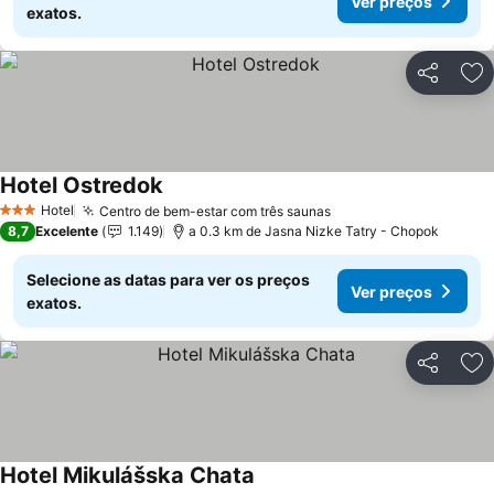
Ver preços
exatos.
Partilhar
Ad
Hotel Ostredok
Hotel
Centro de bem-estar com três saunas
3 Estrelas
8,7
Excelente
1.149
a 0.3 km de Jasna Nizke Tatry - Chopok
Selecione as datas para ver os preços
Ver preços
exatos.
Partilhar
Ad
Hotel Mikulášska Chata