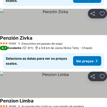
exatos.
Partilhar
Ad
Penzión Zivka
Hotel
Descontos em passes de esqui
3 Estrelas
8,7
Excelente
811
a 9.8 km de Jasna Nizke Tatry - Chopok
Selecione as datas para ver os preços
Ver preços
exatos.
Partilhar
Ad
Penzion Limba
Hotel
Acomodações rústicas com painéis de madeira