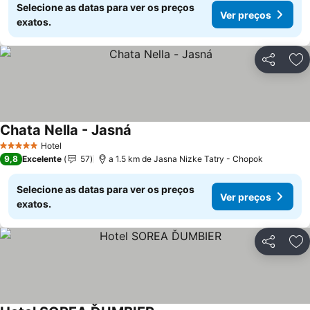
Selecione as datas para ver os preços
Ver preços
exatos.
Partilhar
Ad
Chata Nella - Jasná
Hotel
5 Estrelas
9,8
Excelente
57
a 1.5 km de Jasna Nizke Tatry - Chopok
Selecione as datas para ver os preços
Ver preços
exatos.
Partilhar
Ad