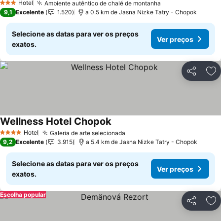
Hotel
Ambiente autêntico de chalé de montanha
3 Estrelas
9,1
Excelente
1.520
a 0.5 km de Jasna Nizke Tatry - Chopok
Selecione as datas para ver os preços
Ver preços
exatos.
Partilhar
Ad
Wellness Hotel Chopok
Hotel
Galeria de arte selecionada
4 Estrelas
9,2
Excelente
3.915
a 5.4 km de Jasna Nizke Tatry - Chopok
Selecione as datas para ver os preços
Ver preços
exatos.
Escolha popular
Partilhar
Ad