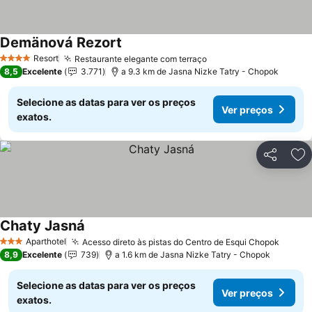
Demänová Rezort
Resort
Restaurante elegante com terraço
4 Estrelas
8,5
Excelente
3.771
a 9.3 km de Jasna Nizke Tatry - Chopok
Selecione as datas para ver os preços
Ver preços
exatos.
Partilhar
Ad
Chaty Jasná
Aparthotel
Acesso direto às pistas do Centro de Esqui Chopok
3 Estrelas
8,9
Excelente
739
a 1.6 km de Jasna Nizke Tatry - Chopok
Selecione as datas para ver os preços
Ver preços
exatos.