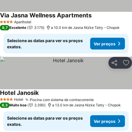
Via Jasna Wellness Apartments
Aparthotel
4 Estrelas
8,7
Excelente
3.175
a 10.0 km de Jasna Nizke Tatry - Chopok
Selecione as datas para ver os preços
Ver preços
exatos.
Partilhar
Ad
Hotel Janosik
Hotel
Piscina com sistema de contracorrente
4 Estrelas
8,3
Muito boa
2.390
a 13.0 km de Jasna Nizke Tatry - Chopok
Selecione as datas para ver os preços
Ver preços
exatos.