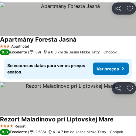
Partilhar
Ad
Apartmány Foresta Jasná
Aparthotel
3 Estrelas
9,6
Excelente
39
a 0.3 km de Jasna Nizke Tatry - Chopok
Selecione as datas para ver os preços
Ver preços
exatos.
Partilhar
Ad
Rezort Maladinovo pri Liptovskej Mare
Resort
4 Estrelas
9,3
Excelente
2.586
a 14.7 km de Jasna Nizke Tatry - Chopok