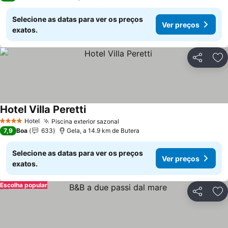
Selecione as datas para ver os preços
Ver preços
exatos.
Partilhar
Ad
Hotel Villa Peretti
Ver preços
Hotel
Piscina exterior sazonal
Ver preços
4 Estrelas
7,9
Boa
633
Gela, a 14.9 km de Butera
Selecione as datas para ver os preços
Ver preços
exatos.
Escolha popular
Partilhar
Ad