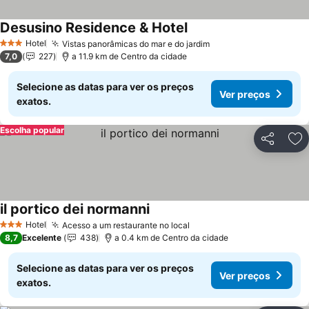
Desusino Residence & Hotel
Ver preços
Hotel
Vistas panorâmicas do mar e do jardim
Ver preços
3 Estrelas
7,0
227
a 11.9 km de Centro da cidade
Selecione as datas para ver os preços
Ver preços
exatos.
Escolha popular
Partilhar
Ad
il portico dei normanni
Ver preços
Hotel
Acesso a um restaurante no local
Ver preços
3 Estrelas
8,7
Excelente
438
a 0.4 km de Centro da cidade
Selecione as datas para ver os preços
Ver preços
exatos.