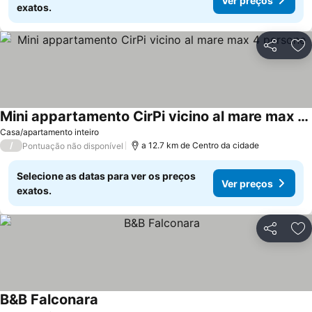
Ver preços
exatos.
Partilhar
Ad
Mini appartamento CirPi vicino al mare max 4 persone
Ver preços
Casa/apartamento inteiro
/
a 12.7 km de Centro da cidade
Pontuação não disponível
Selecione as datas para ver os preços
Ver preços
exatos.
Partilhar
Ad
B&B Falconara
Ver preços