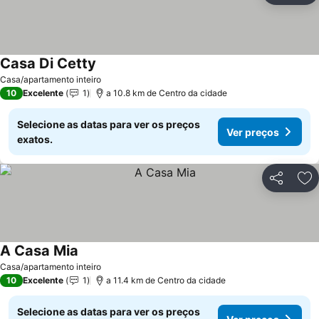
Casa Di Cetty
Ver preços
Casa/apartamento inteiro
10
Excelente
1
a 10.8 km de Centro da cidade
Selecione as datas para ver os preços
Ver preços
exatos.
Partilhar
Ad
A Casa Mia
Ver preços
Casa/apartamento inteiro
10
Excelente
1
a 11.4 km de Centro da cidade
Selecione as datas para ver os preços