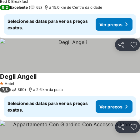
Bed & Breakfast
9,2
Excelente
62
a 15.0 km de Centro da cidade
Selecione as datas para ver os preços
Ver preços
exatos.
Partilhar
Ad
Degli Angeli
Ver preços
Hotel
1 Estrelas
7,3
390
a 2.6 km da praia
Selecione as datas para ver os preços
Ver preços
exatos.
Partilhar
Ad