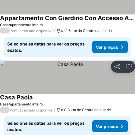
Appartamento Con Giardino Con Accesso A Mare
Ver preços
Casa/apartamento inteiro
/
a 11.3 km de Centro da cidade
Pontuação não disponível
Selecione as datas para ver os preços
Ver preços
exatos.
Partilhar
Ad
Casa Paola
Ver preços
Casa/apartamento inteiro
/
a 0.3 km de Centro da cidade
Pontuação não disponível
Selecione as datas para ver os preços
Ver preços
exatos.