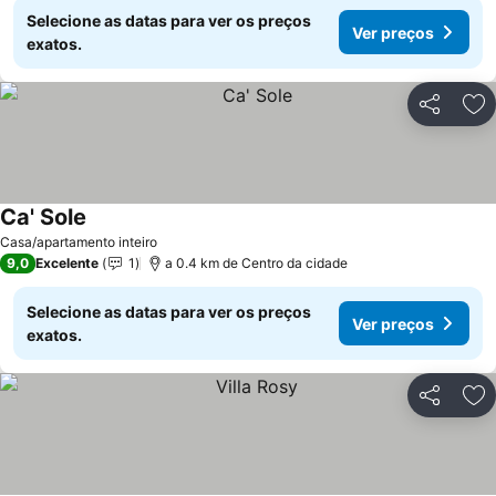
Selecione as datas para ver os preços
Ver preços
exatos.
Partilhar
Ad
Ca' Sole
Ver preços
Casa/apartamento inteiro
9,0
Excelente
1
a 0.4 km de Centro da cidade
Selecione as datas para ver os preços
Ver preços
exatos.
Partilhar
Ad