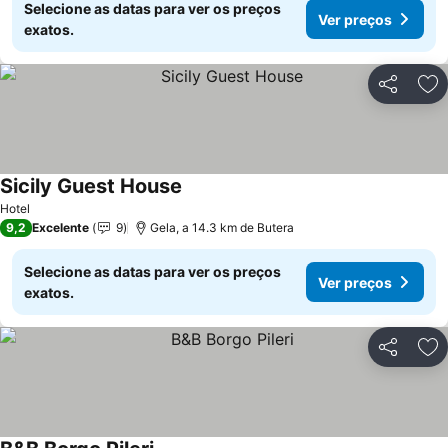
Selecione as datas para ver os preços
Ver preços
exatos.
Partilhar
Ad
Sicily Guest House
Ver preços
Hotel
9,2
Excelente
9
Gela, a 14.3 km de Butera
Selecione as datas para ver os preços
Ver preços
exatos.
Partilhar
Ad