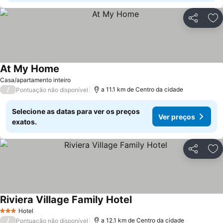
Partilhar
Ad
At My Home
Ver preços
Casa/apartamento inteiro
/
a 11.1 km de Centro da cidade
Pontuação não disponível
Selecione as datas para ver os preços
Ver preços
exatos.
Partilhar
Ad
Riviera Village Family Hotel
Ver preços
Hotel
3 Estrelas
/
a 12.1 km de Centro da cidade
Pontuação não disponível