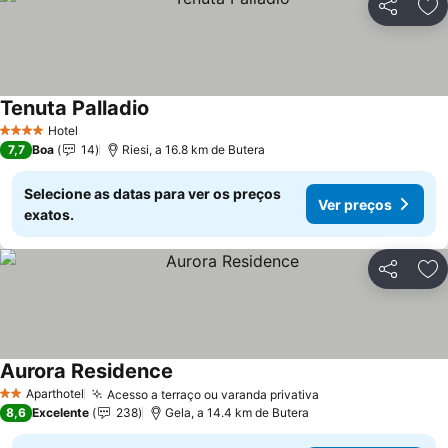
Partilhar
Ad
Tenuta Palladio
Ver preços
Hotel
4 Estrelas
7,7
Boa
14
Riesi, a 16.8 km de Butera
Selecione as datas para ver os preços
Ver preços
exatos.
Partilhar
Ad
Aurora Residence
Ver preços
Aparthotel
Acesso a terraço ou varanda privativa
Ver preços
2 Estrelas
8,6
Excelente
238
Gela, a 14.4 km de Butera