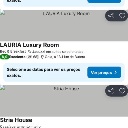
exatos.
Partilhar
Ad
LAURIA Luxury Room
Ver preços
Bed & Breakfast
Jacuzzi em suítes selecionadas
Ver preços
8,9
Excelente
68
Gela, a 13.1 km de Butera
Selecione as datas para ver os preços
Ver preços
exatos.
Partilhar
Ad
Stria House
Ver preços
Casa/apartamento inteiro