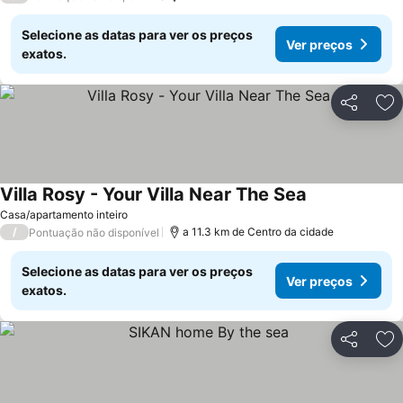
Selecione as datas para ver os preços
Ver preços
exatos.
Partilhar
Ad
Villa Rosy - Your Villa Near The Sea
Ver preços
Casa/apartamento inteiro
/
a 11.3 km de Centro da cidade
Pontuação não disponível
Selecione as datas para ver os preços
Ver preços
exatos.
Partilhar
Ad