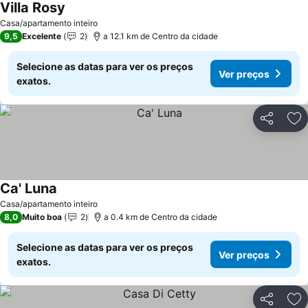
Villa Rosy
Ver preços
Casa/apartamento inteiro
9,5
Excelente
2
a 12.1 km de Centro da cidade
Selecione as datas para ver os preços
Ver preços
exatos.
Partilhar
Ad
Ca' Luna
Ver preços
Casa/apartamento inteiro
8,0
Muito boa
2
a 0.4 km de Centro da cidade
Selecione as datas para ver os preços
Ver preços
exatos.
Partilhar
Ad