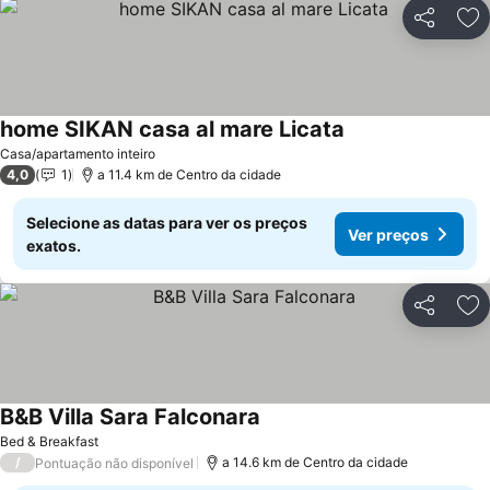
Partilhar
Ad
home SIKAN casa al mare Licata
Ver preços
Casa/apartamento inteiro
4,0
1
a 11.4 km de Centro da cidade
Selecione as datas para ver os preços
Ver preços
exatos.
Partilhar
Ad
B&B Villa Sara Falconara
Ver preços
Bed & Breakfast
/
a 14.6 km de Centro da cidade
Pontuação não disponível