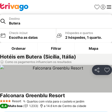
Favoritos
Iniciar
Me
Destino
Butera
Check-in/out
Hóspedes e quartos
Escolha as datas
2 hóspedes, 1 quarto.
Ordenar
Filtrar
Mapa
Hotéis em Butera (Sicília, Itália)
Como os pagamentos influenciam os resultados
Partilhar
Ad
Falconara Greenblu Resort
Ver preços
Resort
Quartos com vista para o castelo e jardim
Ver preços
4 Estrelas
8,4
Muito boa
1.233
a 14.6 km de Centro da cidade