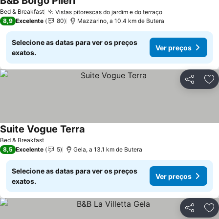
B&B Borgo Pileri
Ver preços
Bed & Breakfast
Vistas pitorescas do jardim e do terraço
Ver preços
8,9
Excelente
80
Mazzarino, a 10.4 km de Butera
Selecione as datas para ver os preços
Ver preços
exatos.
Partilhar
Ad
Suite Vogue Terra
Ver preços
Bed & Breakfast
8,5
Excelente
5
Gela, a 13.1 km de Butera
Selecione as datas para ver os preços
Ver preços
exatos.
Partilhar
Ad