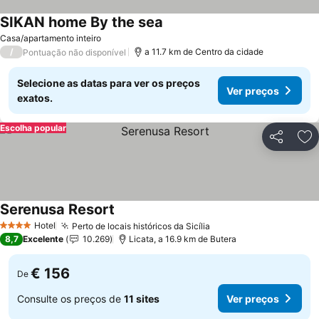
SIKAN home By the sea
Ver preços
Casa/apartamento inteiro
/
a 11.7 km de Centro da cidade
Pontuação não disponível
Selecione as datas para ver os preços
Ver preços
exatos.
Escolha popular
Partilhar
Ad
Serenusa Resort
Ver preços
Hotel
Perto de locais históricos da Sicília
Ver preços
4 Estrelas
8,7
Excelente
10.269
Licata, a 16.9 km de Butera
€ 156
De
Consulte os preços de
11 sites
Ver preços