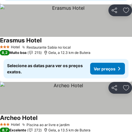
Partilhar
Ad
Erasmus Hotel
Ver preços
Hotel
Restaurante Sabia no local
Ver preços
3 Estrelas
8,2
Muito boa
215
Gela, a 12.3 km de Butera
Selecione as datas para ver os preços
Ver preços
exatos.
Partilhar
Ad
Archeo Hotel
Ver preços
Hotel
Piscina ao ar livre e jardim
Ver preços
3 Estrelas
8,7
Excelente
272
Gela, a 13.5 km de Butera