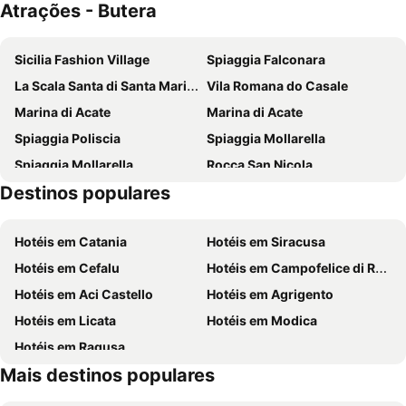
Atrações - Butera
Sicilia Fashion Village
Spiaggia Falconara
La Scala Santa di Santa Maria del Monte
Vila Romana do Casale
Marina di Acate
Marina di Acate
Spiaggia Poliscia
Spiaggia Mollarella
Spiaggia Mollarella
Rocca San Nicola
Destinos populares
Lago di Pergusa
Spiaggia Randello
Autodromo di Pergusa
Casa museo Luigi Capuana
Hotéis em Catania
Hotéis em Siracusa
Spiaggia Marina
Hotéis em Cefalu
Hotéis em Campofelice di Roccella
Hotéis em Aci Castello
Hotéis em Agrigento
Hotéis em Licata
Hotéis em Modica
Hotéis em Ragusa
Mais destinos populares