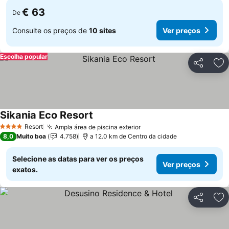
€ 63
De
Consulte os preços de
10 sites
Ver preços
Escolha popular
Partilhar
Ad
Sikania Eco Resort
Ver preços
Resort
Ampla área de piscina exterior
Ver preços
4 Estrelas
8,0
Muito boa
4.758
a 12.0 km de Centro da cidade
Selecione as datas para ver os preços
Ver preços
exatos.
Partilhar
Ad