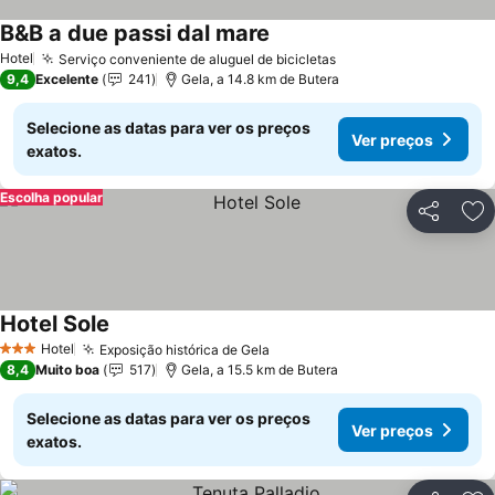
B&B a due passi dal mare
Ver preços
Hotel
Serviço conveniente de aluguel de bicicletas
Ver preços
9,4
Excelente
241
Gela, a 14.8 km de Butera
Selecione as datas para ver os preços
Ver preços
exatos.
Escolha popular
Partilhar
Ad
Hotel Sole
Ver preços
Hotel
Exposição histórica de Gela
Ver preços
3 Estrelas
8,4
Muito boa
517
Gela, a 15.5 km de Butera
Selecione as datas para ver os preços
Ver preços
exatos.