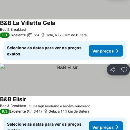
B&B La Villetta Gela
Ver preços
Bed & Breakfast
9,1
Excelente
65
Gela, a 12.8 km de Butera
Selecione as datas para ver os preços
Ver preços
exatos.
Partilhar
Ad
B&B Elisir
Ver preços
Bed & Breakfast
Design moderno e recém-renovado
Ver preços
9,3
Excelente
344
Gela, a 14.1 km de Butera
Selecione as datas para ver os preços
Ver preços