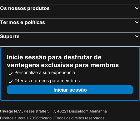
Milão, Lombardia Hotéis
Veneza, Veneto Hotéis
Os nossos produtos
Florença, Toscana Hotéis
Nápoles, Campanha Hotéis
Bolonha, Emília-Romanha Hotéis
Verona, Veneto Hotéis
Termos e políticas
Cagliari, Sardenha Hotéis
Suporte
Inicie sessão para desfrutar de
vantagens exclusivas para membros
Personalize a sua experiência
Ofertas e preços para membros
Iniciar sessão
trivago N.V.
, Kesselstraße 5 – 7, 40221 Düsseldorf, Alemanha
Direitos autorais 2026 trivago | Todos os direitos reservados.