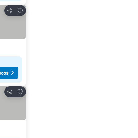
Adicionar aos favoritos
Partilhar
eços
Adicionar aos favoritos
Partilhar