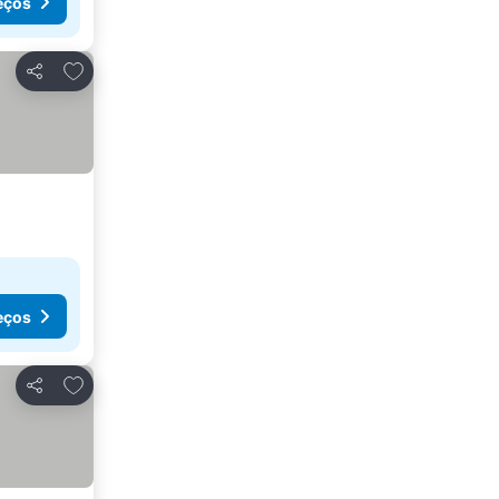
eços
Adicionar aos favoritos
Partilhar
eços
Adicionar aos favoritos
Partilhar