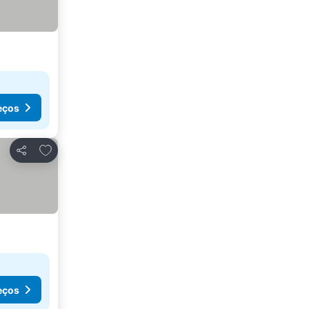
eços
Adicionar aos favoritos
Partilhar
eços