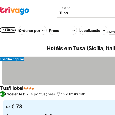
Destino
Filtros
Ordenar por
Preço
Localização
Hot
Hotéis em Tusa (Sicília, Itál
Escolha popular
Tus'Hotel
4 Estrelas
Excelente
(1.714 pontuações)
8,7
a 0.3 km da praia
€ 73
De