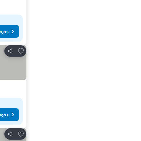
eços
Adicionar aos favoritos
Partilhar
eços
Adicionar aos favoritos
Partilhar