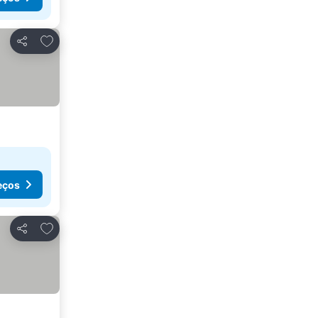
Adicionar aos favoritos
Partilhar
eços
Adicionar aos favoritos
Partilhar