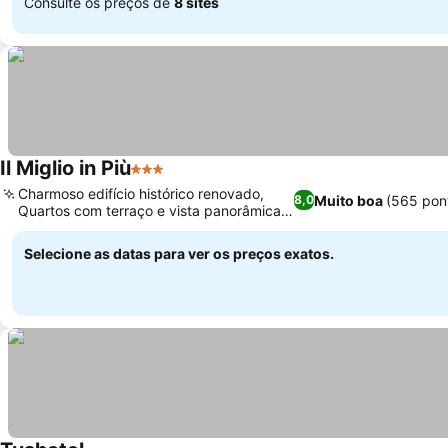
Consulte os preços de
8 sites
Il Miglio in Più
3 Estrelas
Charmoso edifício histórico renovado,
Muito boa
(565 pon
8,0
Quartos com terraço e vista panorâmica
para o mar
Selecione as datas para ver os preços exatos.