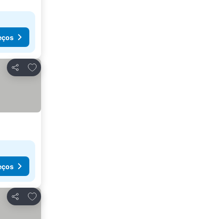
eços
Adicionar aos favoritos
Partilhar
eços
Adicionar aos favoritos
Partilhar