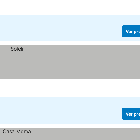
Ver pr
Ver pr