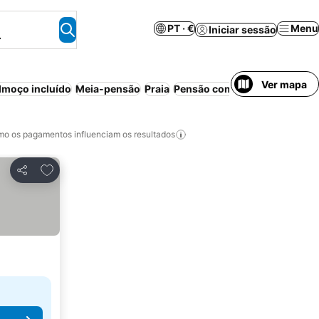
PT · €
Menu
Iniciar sessão
.
Ver mapa
moço incluído
Meia-pensão
Praia
Pensão completa
Bed & Break
o os pagamentos influenciam os resultados
Adicionar aos favoritos
Partilhar