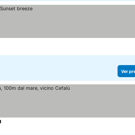
Ver pr
ù