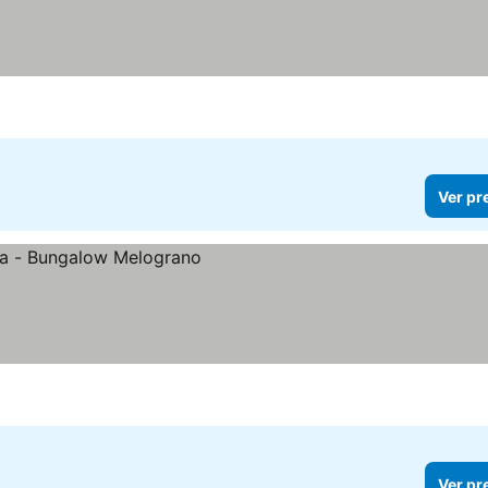
Ver pr
Ver pr