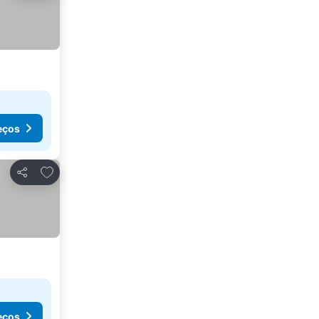
eços
Adicionar aos favoritos
Partilhar
eços