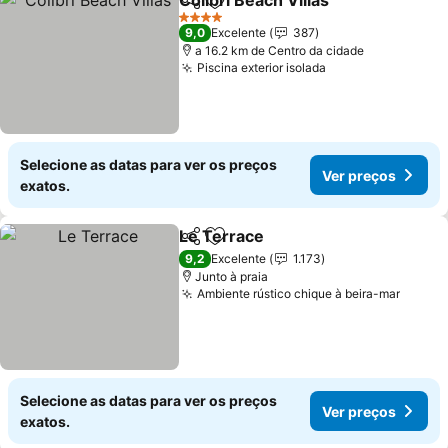
Colibri Beach Villas
Partilhar
Adicionar aos favoritos
4 Estrelas
9,0
Excelente
387
a 16.2 km de Centro da cidade
Piscina exterior isolada
Selecione as datas para ver os preços
Ver preços
exatos.
Le Terrace
Partilhar
Adicionar aos favoritos
9,2
Excelente
1.173
Junto à praia
Ambiente rústico chique à beira-mar
Selecione as datas para ver os preços
Ver preços
exatos.