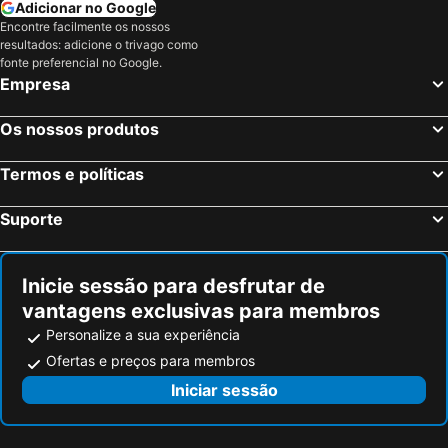
Adicionar no Google
Maceió, Alagoas Hotéis
Porto Seguro, Bahia Hotéis
Encontre facilmente os nossos
resultados: adicione o trivago como
fonte preferencial no Google.
Empresa
Os nossos produtos
Termos e políticas
Suporte
Inicie sessão para desfrutar de
vantagens exclusivas para membros
Personalize a sua experiência
Ofertas e preços para membros
Iniciar sessão