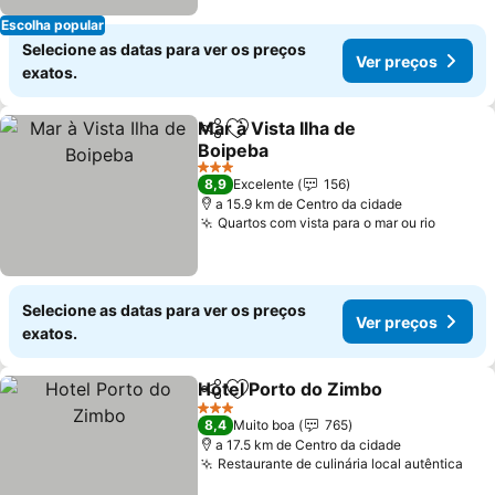
Escolha popular
Selecione as datas para ver os preços
Ver preços
exatos.
Mar à Vista Ilha de
Partilhar
Adicionar aos favoritos
Boipeba
3 Estrelas
8,9
Excelente
156
a 15.9 km de Centro da cidade
Quartos com vista para o mar ou rio
Selecione as datas para ver os preços
Ver preços
exatos.
Hotel Porto do Zimbo
Partilhar
Adicionar aos favoritos
3 Estrelas
8,4
Muito boa
765
a 17.5 km de Centro da cidade
Restaurante de culinária local autêntica