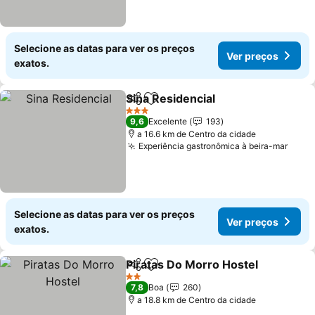
Selecione as datas para ver os preços
Ver preços
exatos.
Sina Residencial
Partilhar
Adicionar aos favoritos
3 Estrelas
9,6
Excelente
193
a 16.6 km de Centro da cidade
Experiência gastronômica à beira-mar
Selecione as datas para ver os preços
Ver preços
exatos.
Piratas Do Morro Hostel
Partilhar
Adicionar aos favoritos
2 Estrelas
7,8
Boa
260
a 18.8 km de Centro da cidade