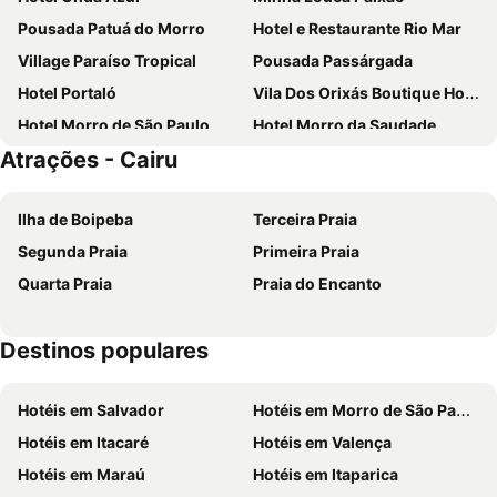
Pousada Patuá do Morro
Hotel e Restaurante Rio Mar
Village Paraíso Tropical
Pousada Passárgada
Hotel Portaló
Vila Dos Orixás Boutique Hotel
Hotel Morro de São Paulo
Hotel Morro da Saudade
Atrações - Cairu
Pousada Chez Max
Pousada Bahia Inn
Pousada Bahia Brasil
Pousada Borboleta
Ilha de Boipeba
Terceira Praia
Brisa do Caitá Praia Hotel
Pousada Xerife
Segunda Praia
Primeira Praia
Amendoeira Praia Hotel
Villa dos Corais Pousada
Quarta Praia
Praia do Encanto
Hotel Porto do Zimbo
Pousada Antonella
Pousada Halai
Hotel Karapitangui
Destinos populares
Cores de Boipeba
Topázio Pousada
Charme Pousada Boutique & Spa
Aroeira Eco Pousada
Hotéis em Salvador
Hotéis em Morro de São Paulo
Hotel Marujo
HOTEL, RESTAURANTE E LANCHONETE PRIME
Hotéis em Itacaré
Hotéis em Valença
Pousada Rosa do Mar
Vilare Pousada
Hotéis em Maraú
Hotéis em Itaparica
Pousada Tia Gloria
Pousada Primeira Praia