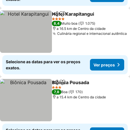
Hotel Karapitangui
Partilhar
Adicionar aos favoritos
4 Estrelas
8,4
Muito boa
1.075
a 16.5 km de Centro da cidade
Culinária regional e internacional autêntica
Selecione as datas para ver os preços
Ver preços
exatos.
Biônica Pousada
Partilhar
Adicionar aos favoritos
3 Estrelas
7,8
Boa
170
a 15.4 km de Centro da cidade