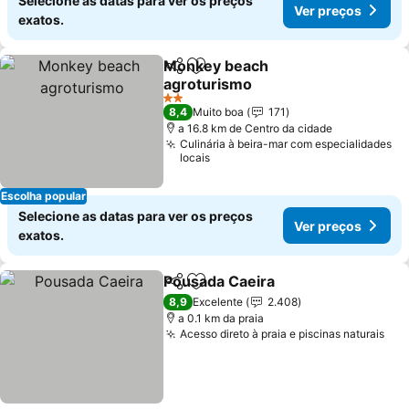
Selecione as datas para ver os preços
Ver preços
exatos.
Monkey beach
Partilhar
Adicionar aos favoritos
agroturismo
2 Estrelas
8,4
Muito boa
171
a 16.8 km de Centro da cidade
Culinária à beira-mar com especialidades
locais
Escolha popular
Selecione as datas para ver os preços
Ver preços
exatos.
Pousada Caeira
Partilhar
Adicionar aos favoritos
8,9
Excelente
2.408
a 0.1 km da praia
Acesso direto à praia e piscinas naturais