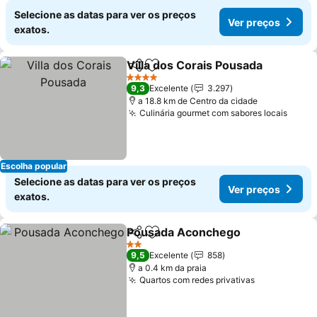
Selecione as datas para ver os preços
Ver preços
exatos.
Villa dos Corais Pousada
Partilhar
Adicionar aos favoritos
4 Estrelas
9,3
Excelente
3.297
a 18.8 km de Centro da cidade
Culinária gourmet com sabores locais
Escolha popular
Selecione as datas para ver os preços
Ver preços
exatos.
Pousada Aconchego
Partilhar
Adicionar aos favoritos
2 Estrelas
9,5
Excelente
858
a 0.4 km da praia
Quartos com redes privativas