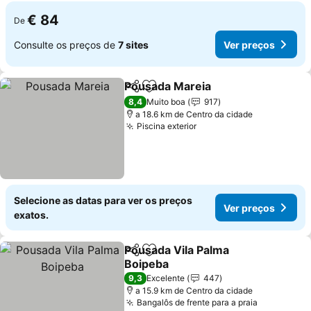
€ 84
De
Consulte os preços de
7 sites
Ver preços
Pousada Mareia
Partilhar
Adicionar aos favoritos
8,4
Muito boa
917
a 18.6 km de Centro da cidade
Piscina exterior
Selecione as datas para ver os preços
Ver preços
exatos.
Pousada Vila Palma
Partilhar
Adicionar aos favoritos
Boipeba
9,3
Excelente
447
a 15.9 km de Centro da cidade
Bangalôs de frente para a praia