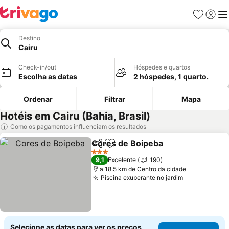
Favoritos
Iniciar
Me
Destino
Cairu
Check-in/out
Hóspedes e quartos
Escolha as datas
2 hóspedes, 1 quarto.
Ordenar
Filtrar
Mapa
Hotéis em Cairu (Bahia, Brasil)
Como os pagamentos influenciam os resultados
Cores de Boipeba
Partilhar
Adicionar aos favoritos
3 Estrelas
9,1
Excelente
190
a 18.5 km de Centro da cidade
Piscina exuberante no jardim
Selecione as datas para ver os preços