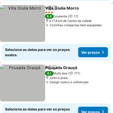
Villa Giulia Morro
Partilhar
Adicionar aos favoritos
3 Estrelas
9,4
Excelente
17
a 17.8 km de Centro da cidade
Cozinhas compactas bem equipadas
Selecione as datas para ver os preços
Ver preços
exatos.
Pousada Grauçá
Partilhar
Adicionar aos favoritos
8,1
Muito boa
771
Junto à praia
Design rústico e sofisticado
Selecione as datas para ver os preços
Ver preços