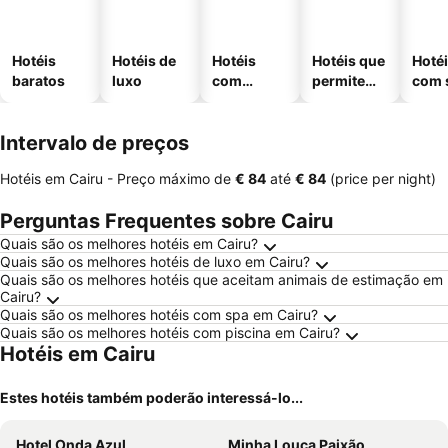
Hotéis
Hotéis de
Hotéis
Hotéis que
Hoté
baratos
luxo
com
permitem
com 
piscinas
animais
Intervalo de preços
Hotéis em Cairu -
Preço máximo
de
‎€ 84
até
‎€ 84
(price per night)
Perguntas Frequentes sobre Cairu
Quais são os melhores hotéis em Cairu?
Quais são os melhores hotéis de luxo em Cairu?
Quais são os melhores hotéis que aceitam animais de estimação em
Cairu?
Quais são os melhores hotéis com spa em Cairu?
Quais são os melhores hotéis com piscina em Cairu?
Hotéis em Cairu
Estes hotéis também poderão interessá-lo...
Hotel Onda Azul
Minha Louca Paixão