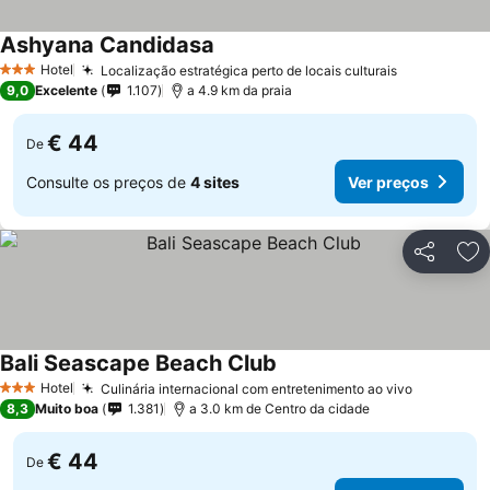
Ashyana Candidasa
Hotel
Localização estratégica perto de locais culturais
3 Estrelas
9,0
Excelente
1.107
a 4.9 km da praia
€ 44
De
Consulte os preços de
4 sites
Ver preços
Partilhar
Ad
Bali Seascape Beach Club
Hotel
Culinária internacional com entretenimento ao vivo
3 Estrelas
8,3
Muito boa
1.381
a 3.0 km de Centro da cidade
€ 44
De