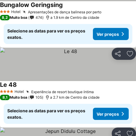
Bungalow Geringsing
Hotel
Apresentações de dança balinesa por perto
3 Estrelas
8,2
Muito boa
474
a 1.9 km de Centro da cidade
Selecione as datas para ver os preços
Ver preços
exatos.
Partilhar
Ad
Le 48
Hotel
Experiência de resort boutique íntima
4 Estrelas
8,1
Muito boa
105
a 2.7 km de Centro da cidade
Selecione as datas para ver os preços
Ver preços
exatos.