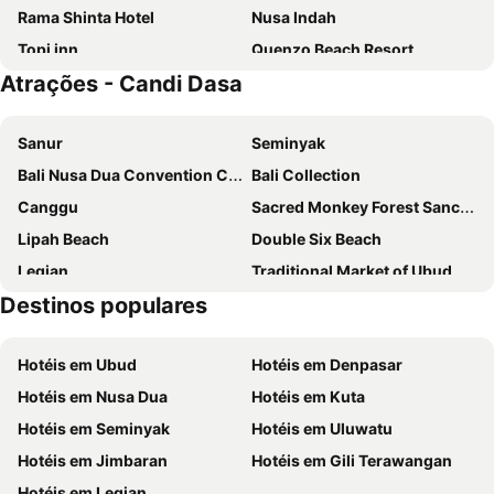
Rama Shinta Hotel
Nusa Indah
Topi inn
Quenzo Beach Resort
Atrações - Candi Dasa
Serangan Inn Mimba
Wiwaka Harmony in Nature
Samanvaya - Adults Only
Alma Nusa Penida
Sanur
Seminyak
Bali Nusa Dua Convention Center
Bali Collection
Canggu
Sacred Monkey Forest Sanctuary
Lipah Beach
Double Six Beach
Legian
Traditional Market of Ubud
Destinos populares
Sukawati Art Market
Pasir Putih
Bali Spirit Festival
Berawa
Hotéis em Ubud
Hotéis em Denpasar
Pantai Blue Lagoon
Poppies Lane 2
Hotéis em Nusa Dua
Hotéis em Kuta
Poppies Lane 1
Petitenget
Hotéis em Seminyak
Hotéis em Uluwatu
Pantai Balina and Pantai Mendira
Bias Tugel Beach
Hotéis em Jimbaran
Hotéis em Gili Terawangan
Puri Taman Ujung
Tirta Gangga Water Palace
Hotéis em Legian