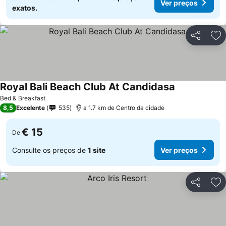
Ver preços
exatos.
Partilhar
Ad
Royal Bali Beach Club At Candidasa
Bed & Breakfast
8,5
Excelente
535
a 1.7 km de Centro da cidade
€ 15
De
Consulte os preços de
1 site
Ver preços
Partilhar
Ad