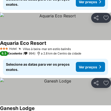
Ver preços
exatos.
Partilhar
Ad
Aquaria Eco Resort
Hotel
Villas à beira-mar em estilo balinês
3 Estrelas
9,5
Excelente
994
a 2.8 km de Centro da cidade
Selecione as datas para ver os preços
Ver preços
exatos.
Partilhar
Ad
Ganesh Lodge