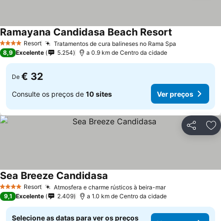
Ramayana Candidasa Beach Resort
Resort
Tratamentos de cura balineses no Rama Spa
4 Estrelas
8,9
Excelente
5.254
a 0.9 km de Centro da cidade
€ 32
De
Consulte os preços de
10 sites
Ver preços
Partilhar
Ad
Sea Breeze Candidasa
Resort
Atmosfera e charme rústicos à beira-mar
4 Estrelas
9,1
Excelente
2.409
a 1.0 km de Centro da cidade
Selecione as datas para ver os preços