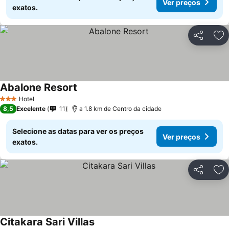
Ver preços
exatos.
Partilhar
Ad
Abalone Resort
Hotel
3 Estrelas
8,5
Excelente
11
a 1.8 km de Centro da cidade
Selecione as datas para ver os preços
Ver preços
exatos.
Partilhar
Ad
Citakara Sari Villas