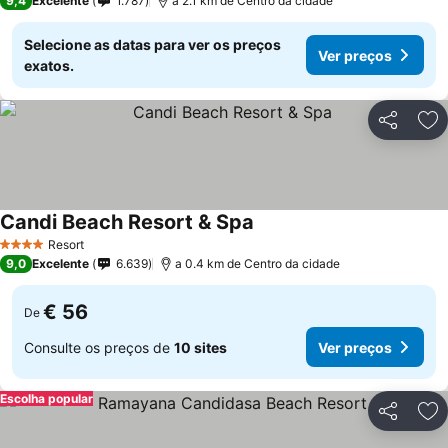
9,4
Excelente
1.787
a 2.1 km de Centro da cidade
Selecione as datas para ver os preços
Ver preços
exatos.
Partilhar
Ad
Candi Beach Resort & Spa
Resort
4 Estrelas
9,0
Excelente
6.639
a 0.4 km de Centro da cidade
€ 56
De
Consulte os preços de
10 sites
Ver preços
Escolha popular
Partilhar
Ad