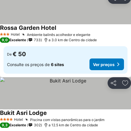
Partilhar
Ad
Rossa Garden Hotel
Hotel
Ambiente balinês acolhedor e elegante
3 Estrelas
9,0
Excelente
733
a 3.0 km de Centro da cidade
€ 50
De
Consulte os preços de
6 sites
Ver preços
Partilhar
Ad
Bukit Asri Lodge
Hotel
Piscina com vistas panorâmicas para o jardim
4 Estrelas
9,3
Excelente
302
a 12.5 km de Centro da cidade