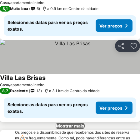
Casa/apartamento inteiro
8,1
Muito boa
6
a 0.9 km de Centro da cidade
Selecione as datas para ver os preços
Ver preços
exatos.
Partilhar
Ad
Villa Las Brisas
Casa/apartamento inteiro
8,7
Excelente
13
a 3.1 km de Centro da cidade
Selecione as datas para ver os preços
Ver preços
exatos.
Mostrar mais
Os preços e a disponibilidade que recebemos dos sites de reserva
mudam frequentemente. Como tal, pode haver diferenças entre as