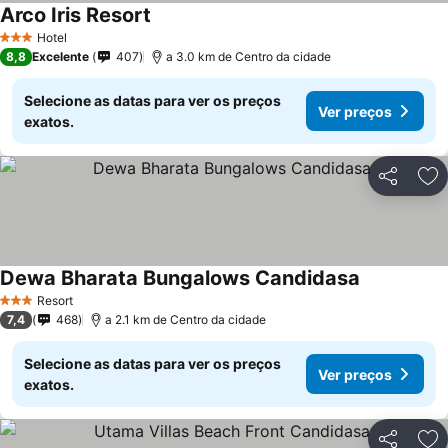
Arco Iris Resort
Hotel
3 Estrelas
8,8
Excelente
407
a 3.0 km de Centro da cidade
Selecione as datas para ver os preços
Ver preços
exatos.
Partilhar
Ad
Dewa Bharata Bungalows Candidasa
Resort
3 Estrelas
7,4
468
a 2.1 km de Centro da cidade
Selecione as datas para ver os preços
Ver preços
exatos.