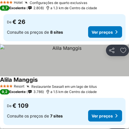
Hotel
Configurações de quarto exclusivas
4 Estrelas
8,7
Excelente
2.808
a 1.3 km de Centro da cidade
€ 26
De
Consulte os preços de
8 sites
Ver preços
Partilhar
Ad
Alila Manggis
Resort
Restaurante Seasalt em um lago de lótus
4 Estrelas
9,2
Excelente
3.786
a 1.5 km de Centro da cidade
€ 109
De
Consulte os preços de
7 sites
Ver preços