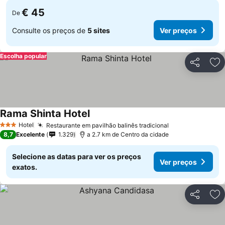
€ 45
De
Consulte os preços de
5 sites
Ver preços
Escolha popular
Partilhar
Ad
Rama Shinta Hotel
Hotel
Restaurante em pavilhão balinês tradicional
3 Estrelas
8,7
Excelente
1.329
a 2.7 km de Centro da cidade
Selecione as datas para ver os preços
Ver preços
exatos.
Partilhar
Ad