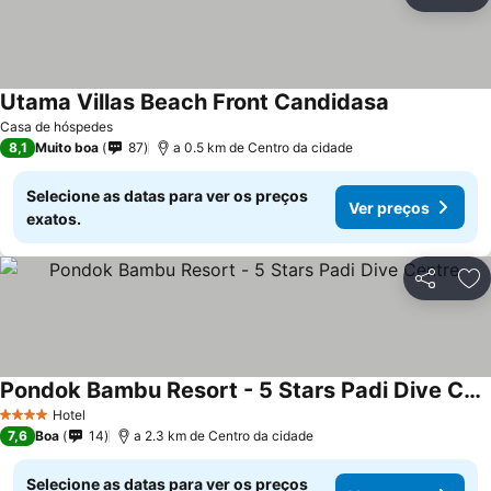
Partilhar
Ad
Utama Villas Beach Front Candidasa
Casa de hóspedes
8,1
Muito boa
87
a 0.5 km de Centro da cidade
Selecione as datas para ver os preços
Ver preços
exatos.
Partilhar
Ad
Pondok Bambu Resort - 5 Stars Padi Dive Centre
Hotel
4 Estrelas
7,6
Boa
14
a 2.3 km de Centro da cidade
Selecione as datas para ver os preços