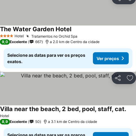
Partilhar
Ad
The Water Garden Hotel
Hotel
Tratamentos no Orchid Spa
4 Estrelas
9,0
Excelente
667
a 2.0 km de Centro da cidade
Selecione as datas para ver os preços
Ver preços
exatos.
Partilhar
Ad
Villa near the beach, 2 bed, pool, staff, cat.
Hotel
8,9
Excelente
50
a 3.1 km de Centro da cidade
Selecione as datas para ver os preços