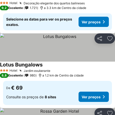
Hotel
Decoração elegante dos quartos balineses
3 Estrelas
9,2
Excelente
1.721
a 3.3 km de Centro da cidade
Selecione as datas para ver os preços
Ver preços
exatos.
Partilhar
Ad
Lotus Bungalows
Hotel
Jardim exuberante
3 Estrelas
8,8
Excelente
980
a 1.2 km de Centro da cidade
€ 69
De
Consulte os preços de
8 sites
Ver preços