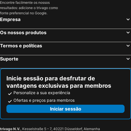
Encontre facilmente os nossos
Denpasar, Nusa Tenggara Hotéis
Nusa Dua, Nusa Tenggara Hotéis
resultados: adicione o trivago como
Kuta, Nusa Tenggara Hotéis
Seminyak, Nusa Tenggara Hotéis
fonte preferencial no Google.
Empresa
Uluwatu, Nusa Tenggara Hotéis
Jimbaran, Nusa Tenggara Hotéis
Gili Terawangan, Nusa Tenggara Hotéis
Legian, Nusa Tenggara Hotéis
Os nossos produtos
Termos e políticas
Suporte
Inicie sessão para desfrutar de
vantagens exclusivas para membros
Personalize a sua experiência
Ofertas e preços para membros
Iniciar sessão
trivago N.V.
, Kesselstraße 5 – 7, 40221 Düsseldorf, Alemanha