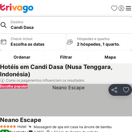
Favoritos
Iniciar
Me
Destino
Candi Dasa
Check-in/out
Hóspedes e quartos
Escolha as datas
2 hóspedes, 1 quarto.
Ordenar
Filtrar
Mapa
Hotéis em Candi Dasa (Nusa Tenggara,
Indonésia)
Como os pagamentos influenciam os resultados
Escolha popular
Partilhar
Ad
Neano Escape
Hotel
Massagem de spa em casa na árvore de bambu
5 Estrelas