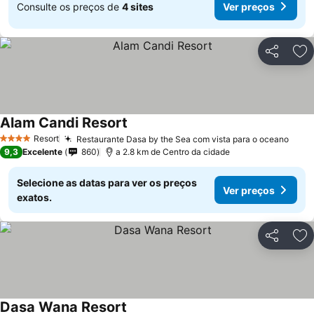
Consulte os preços de
4 sites
Ver preços
Partilhar
Ad
Alam Candi Resort
Resort
Restaurante Dasa by the Sea com vista para o oceano
4 Estrelas
9,3
Excelente
860
a 2.8 km de Centro da cidade
Selecione as datas para ver os preços
Ver preços
exatos.
Partilhar
Ad
Dasa Wana Resort