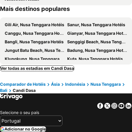
Taman Gili
Gunung Agung
Mais destinos populares
Pura Besakih
Gunung Kawi
Rafting am Ayung River by Bali Adventure Tours
Lagoon Spa
Gili Air, Nusa Tenggara Hotéis
Sanur, Nusa Tenggara Hotéis
Sindhu
Sekar Jagat Boutique Spa & Salon
Canggu, Nusa Tenggara Hotéis
Gianyar, Nusa Tenggara Hotéis
Bangli, Nusa Tenggara Hotéis
Senggigi Beach, Nusa Tenggara Hotéis
Jungut Batu Beach, Nusa Tenggara Hotéis
Badung, Nusa Tenggara Hotéis
Klungkung, Nusa Tenggara Hotéis
Kuta, Nusa Tenggara Hotéis
Gili Meno, Nusa Tenggara Hotéis
Tabanan, Nusa Tenggara Hotéis
Ver todas as estadias em Candi Dasa
Semarapura, Nusa Tenggara Hotéis
Amed, Nusa Tenggara Hotéis
Comparador de Hotéis
Ásia
Indonésia
Nusa Tenggara
Singaraja, Nusa Tenggara Hotéis
Karangasem, Nusa Tenggara Hotéis
Bali
Candi Dasa
Ungasan, Nusa Tenggara Hotéis
Mengwi, Nusa Tenggara Hotéis
Tulamben, Nusa Tenggara Hotéis
Mataram, Nusa Tenggara Hotéis
Facebook
Twitter
Insta
Yo
Labuan Bajo, Nusa Tenggara Hotéis
West Sumba, Nusa Tenggara Hotéis
Selecione o seu país
Waikabubak, Nusa Tenggara Hotéis
Waingapu, Nusa Tenggara Hotéis
Ruteng, Nusa Tenggara Hotéis
Ubud, Nusa Tenggara Hotéis
Adicionar no Google