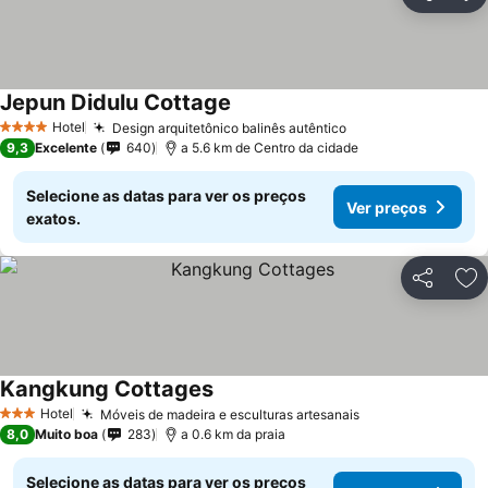
Partilhar
Ad
Jepun Didulu Cottage
Hotel
Design arquitetônico balinês autêntico
4 Estrelas
9,3
Excelente
640
a 5.6 km de Centro da cidade
Selecione as datas para ver os preços
Ver preços
exatos.
Partilhar
Ad
Kangkung Cottages
Hotel
Móveis de madeira e esculturas artesanais
3 Estrelas
8,0
Muito boa
283
a 0.6 km da praia
Selecione as datas para ver os preços