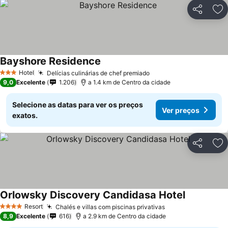
Partilhar
Ad
Bayshore Residence
Hotel
Delícias culinárias de chef premiado
3 Estrelas
9,0
Excelente
1.206
a 1.4 km de Centro da cidade
Selecione as datas para ver os preços
Ver preços
exatos.
Partilhar
Ad
Orlowsky Discovery Candidasa Hotel
Resort
Chalés e villas com piscinas privativas
4 Estrelas
8,9
Excelente
616
a 2.9 km de Centro da cidade