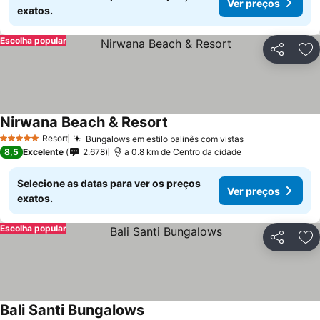
Ver preços
exatos.
Escolha popular
Partilhar
Ad
Nirwana Beach & Resort
Resort
Bungalows em estilo balinês com vistas
5 Estrelas
8,5
Excelente
2.678
a 0.8 km de Centro da cidade
Selecione as datas para ver os preços
Ver preços
exatos.
Escolha popular
Partilhar
Ad
Bali Santi Bungalows