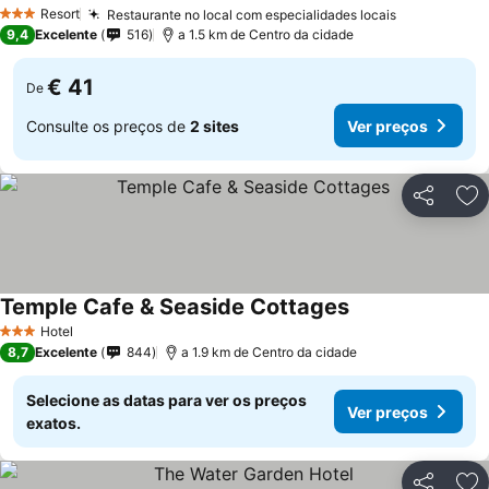
Resort
Restaurante no local com especialidades locais
3 Estrelas
9,4
Excelente
516
a 1.5 km de Centro da cidade
€ 41
De
Consulte os preços de
2 sites
Ver preços
Partilhar
Ad
Temple Cafe & Seaside Cottages
Hotel
3 Estrelas
8,7
Excelente
844
a 1.9 km de Centro da cidade
Selecione as datas para ver os preços
Ver preços
exatos.