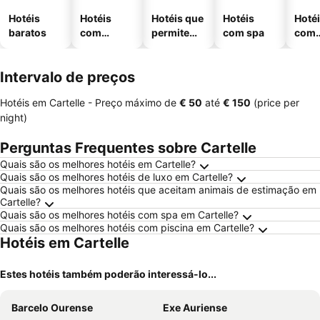
Hotéis
Hotéis
Hotéis que
Hotéis
Hoté
baratos
com
permitem
com spa
com
piscinas
animais
esta
ment
Intervalo de preços
Hotéis em Cartelle -
Preço máximo
de
‎€ 50
até
‎€ 150
(price per
night)
Perguntas Frequentes sobre Cartelle
Quais são os melhores hotéis em Cartelle?
Quais são os melhores hotéis de luxo em Cartelle?
Quais são os melhores hotéis que aceitam animais de estimação em
Cartelle?
Quais são os melhores hotéis com spa em Cartelle?
Quais são os melhores hotéis com piscina em Cartelle?
Hotéis em Cartelle
Estes hotéis também poderão interessá-lo...
Barcelo Ourense
Exe Auriense