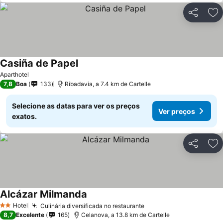
Partilhar
Ad
Casiña de Papel
Aparthotel
7,8
Boa
133
Ribadavia, a 7.4 km de Cartelle
Selecione as datas para ver os preços
Ver preços
exatos.
Partilhar
Ad
Alcázar Milmanda
Hotel
Culinária diversificada no restaurante
2 Estrelas
8,7
Excelente
165
Celanova, a 13.8 km de Cartelle