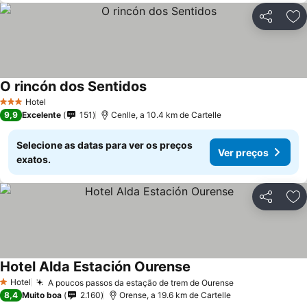
Partilhar
Ad
O rincón dos Sentidos
Hotel
3 Estrelas
9,9
Excelente
151
Cenlle, a 10.4 km de Cartelle
Selecione as datas para ver os preços
Ver preços
exatos.
Partilhar
Ad
Hotel Alda Estación Ourense
Hotel
A poucos passos da estação de trem de Ourense
1 Estrelas
8,4
Muito boa
2.160
Orense, a 19.6 km de Cartelle