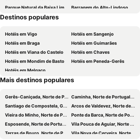
Parque Natural da Baixa Limia Serra do Xurés
Barragem do Alto-Lindoso
Hotel Pazo Carballo
Balneario De Cortegada
Destinos populares
Parque Termal do Peso
Mosteiro de Santa María de Oseira
Hotel As Termas
Ruta Das Termas
Aeropuerto de Vigo - Peinador
Tren das Termas
Villa Valle Verde
Piso Ourense Bonito y Termal
Hotéis em Vigo
Hotéis em Sangenjo
Castelo do Lindoso
Catedral de Ourense
Estudio Atico Ourense
Hotéis em Braga
Hotéis em Guimarães
Vila de Allariz
Balneario de Cortegada
Hotéis em Viana do Castelo
Hotéis em Chaves
Monasterio de San Esteban de Ribas do Sil
De Cesantes
Hotéis em Mondim de Basto
Hotéis em Peneda-Gerês
Festa da anguía
Club Náutico Castrelo de Miño
Hotéis em Melgaço
Embalse de Castrelo de Miño
Embalse de Belsar
Mais destinos populares
Santa Cristina
Restaurante do Hotel Balneario Arnoia Caldaria
O Seixo
A Groba
Gerês-Caniçada, Norte de Portugal Hotéis
Caminha, Norte de Portugal Hotéis
Ventosela
Estación de Autobuses
Santiago de Compostela, Galiza Hotéis
Arcos de Valdevez, Norte de Portugal Hotéis
Rúa do Paseo
Sanín
Vieira do Minho, Norte de Portugal Hotéis
Ponte da Barca, Norte de Portugal Hotéis
Mesego
Casa Museu de Monção
Esposende, Norte de Portugal Hotéis
Vila Pouca de Aguiar, Norte de Portugal Hotéis
Cocheiros
Sagra
Terras de Bouro, Norte de Portugal Hotéis
Vila Nova de Cerveira, Norte de Portugal Hotéis
Francelos
Candeán