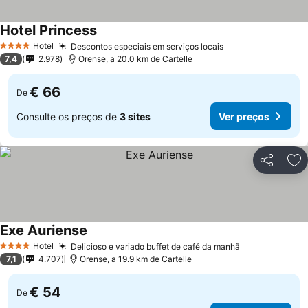
Hotel Princess
Hotel
Descontos especiais em serviços locais
4 Estrelas
7,4
2.978
Orense, a 20.0 km de Cartelle
€ 66
De
Consulte os preços de
3 sites
Ver preços
Partilhar
Ad
Exe Auriense
Hotel
Delicioso e variado buffet de café da manhã
4 Estrelas
7,1
4.707
Orense, a 19.9 km de Cartelle
€ 54
De