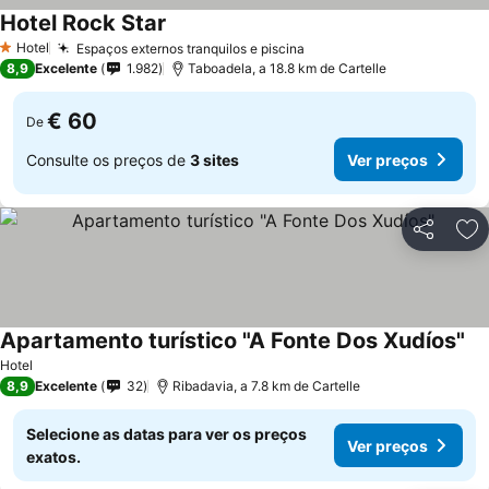
Hotel Rock Star
Hotel
Espaços externos tranquilos e piscina
1 Estrelas
8,9
Excelente
1.982
Taboadela, a 18.8 km de Cartelle
€ 60
De
Consulte os preços de
3 sites
Ver preços
Partilhar
Ad
Apartamento turístico "A Fonte Dos Xudíos"
Hotel
8,9
Excelente
32
Ribadavia, a 7.8 km de Cartelle
Selecione as datas para ver os preços
Ver preços
exatos.