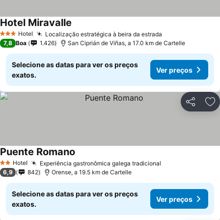
Hotel Miravalle
Hotel
Localização estratégica à beira da estrada
3 Estrelas
7,8
Boa
1.426
San Ciprián de Viñas, a 17.0 km de Cartelle
Selecione as datas para ver os preços
Ver preços
exatos.
Partilhar
Ad
Puente Romano
Hotel
Experiência gastronômica galega tradicional
2 Estrelas
6,9
842
Orense, a 19.5 km de Cartelle
Selecione as datas para ver os preços
Ver preços
exatos.