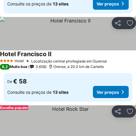
Consulte os preços de
13 sites
Ver preços
Partilhar
Ad
Hotel Francisco II
Hotel
Localização central privilegiada em Ourense
4 Estrelas
8,2
Muito boa
3.658
Orense, a 20.0 km de Cartelle
€ 58
De
Consulte os preços de
13 sites
Ver preços
Escolha popular
Partilhar
Ad