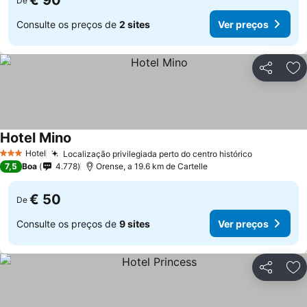
€ 90
De
Consulte os preços de
2 sites
Ver preços
Partilhar
Ad
Hotel Mino
Hotel
Localização privilegiada perto do centro histórico
3 Estrelas
7,5
Boa
4.778
Orense, a 19.6 km de Cartelle
€ 50
De
Consulte os preços de
9 sites
Ver preços
Partilhar
Ad