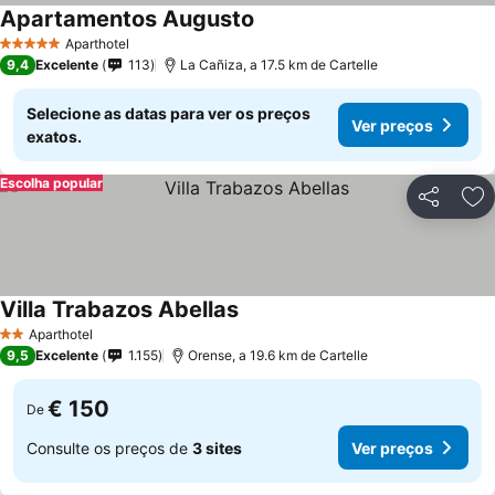
Apartamentos Augusto
Aparthotel
5 Estrelas
9,4
Excelente
113
La Cañiza, a 17.5 km de Cartelle
Selecione as datas para ver os preços
Ver preços
exatos.
Escolha popular
Partilhar
Ad
Villa Trabazos Abellas
Aparthotel
2 Estrelas
9,5
Excelente
1.155
Orense, a 19.6 km de Cartelle
€ 150
De
Consulte os preços de
3 sites
Ver preços