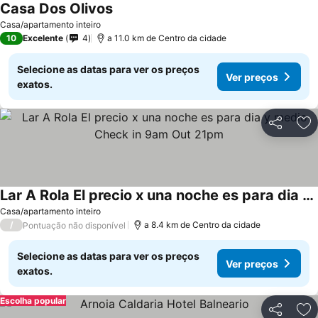
Casa Dos Olivos
Casa/apartamento inteiro
10
Excelente
4
a 11.0 km de Centro da cidade
Selecione as datas para ver os preços
Ver preços
exatos.
Partilhar
Ad
Lar A Rola El precio x una noche es para dia y medio Check in 9am Out 21pm
Casa/apartamento inteiro
/
a 8.4 km de Centro da cidade
Pontuação não disponível
Selecione as datas para ver os preços
Ver preços
exatos.
Escolha popular
Partilhar
Ad