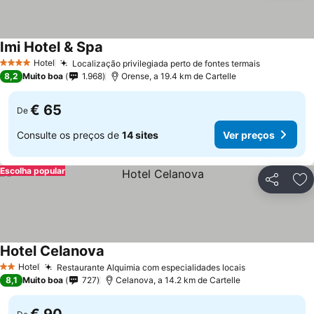
Imi Hotel & Spa
Hotel
Localização privilegiada perto de fontes termais
4 Estrelas
8,2
Muito boa
1.968
Orense, a 19.4 km de Cartelle
€ 65
De
Consulte os preços de
14 sites
Ver preços
Escolha popular
Partilhar
Ad
Hotel Celanova
Hotel
Restaurante Alquimia com especialidades locais
2 Estrelas
8,1
Muito boa
727
Celanova, a 14.2 km de Cartelle