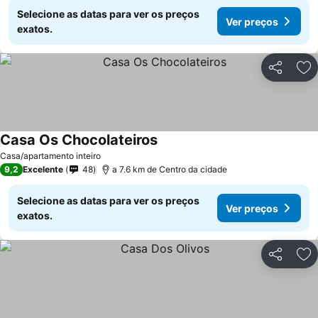
Selecione as datas para ver os preços
Ver preços
exatos.
Partilhar
Ad
Casa Os Chocolateiros
Casa/apartamento inteiro
9,2
Excelente
48
a 7.6 km de Centro da cidade
Selecione as datas para ver os preços
Ver preços
exatos.
Partilhar
Ad