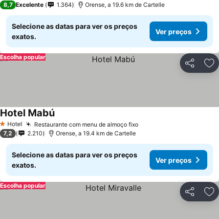
8,7
Excelente
1.364
Orense, a 19.6 km de Cartelle
Selecione as datas para ver os preços
Ver preços
exatos.
Escolha popular
Partilhar
Ad
Hotel Mabú
Hotel
Restaurante com menu de almoço fixo
1 Estrelas
7,2
2.210
Orense, a 19.4 km de Cartelle
Selecione as datas para ver os preços
Ver preços
exatos.
Escolha popular
Partilhar
Ad