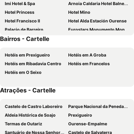
Imi Hotel & Spa
Arnoia Caldaria Hotel Balneario
Hotel Princess
Hotel Mino
Hotel Francisco II
Hotel Alda Estación Ourense
Palacio de Barreiro
Eurostars Monumento Monasterio de San Clodio Hotel
Bairros - Cartelle
Hotel Mabú
Laias Caldaria Hotel Balneario
Hotel Rock Star
Hotel Conde
Hotéis em Prexigueiro
Hotéis em A Groba
Hotel Altiana
Hotel Irixo
Hotéis em Ribadavia Centro
Hotéis em Francelos
Puente Romano
Hotel Novo Cándido
Hotéis em O Seixo
Hotel Celanova
Hotel Miravalle
Apartamentos Turísticos Casa dos Pulidos
ABADIA CALDARIA
Atrações - Cartelle
Céntrico Burgas Termal
Hotel Recanto do Avia
Pazo de Esposende
Hotel San Rosendo
Castelo de Castro Laboreiro
Parque Nacional da Peneda-Gerês
Alcázar Milmanda
O rincón dos Sentidos
Aldeia Histórica de Soajo
Prexigueiro
Hotel Zarampallo
Granxa D Outeiro
Termas de Outariz
Ourense-Empalme
Abadía Caldaria
Pazo Carballo Hotel
Santuário de Nossa Senhora da Peneda
Castelo de Salvaterra
Pension - Residencia As Termas
O Caravel