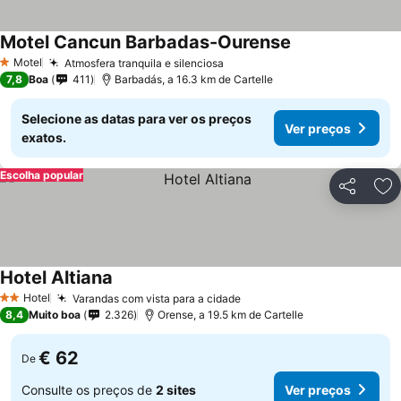
Motel Cancun Barbadas-Ourense
Motel
Atmosfera tranquila e silenciosa
1 Estrelas
7,8
Boa
411
Barbadás, a 16.3 km de Cartelle
Selecione as datas para ver os preços
Ver preços
exatos.
Escolha popular
Partilhar
Ad
Hotel Altiana
Hotel
Varandas com vista para a cidade
2 Estrelas
8,4
Muito boa
2.326
Orense, a 19.5 km de Cartelle
€ 62
De
Consulte os preços de
2 sites
Ver preços