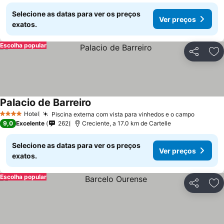
Selecione as datas para ver os preços
Ver preços
exatos.
Escolha popular
Partilhar
Ad
Palacio de Barreiro
Hotel
Piscina externa com vista para vinhedos e o campo
4 Estrelas
9,0
Excelente
262
Creciente, a 17.0 km de Cartelle
Selecione as datas para ver os preços
Ver preços
exatos.
Escolha popular
Partilhar
Ad