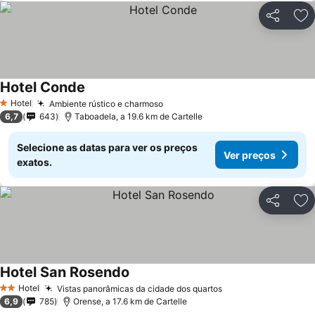
Partilhar
Ad
Hotel Conde
Hotel
Ambiente rústico e charmoso
1 Estrelas
6,7
643
Taboadela, a 19.6 km de Cartelle
Selecione as datas para ver os preços
Ver preços
exatos.
Partilhar
Ad
Hotel San Rosendo
Hotel
Vistas panorâmicas da cidade dos quartos
2 Estrelas
6,9
785
Orense, a 17.6 km de Cartelle