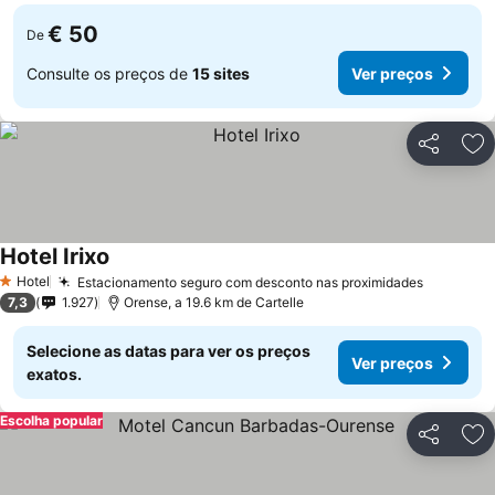
€ 50
De
Consulte os preços de
15 sites
Ver preços
Partilhar
Ad
Hotel Irixo
Hotel
Estacionamento seguro com desconto nas proximidades
1 Estrelas
7,3
1.927
Orense, a 19.6 km de Cartelle
Selecione as datas para ver os preços
Ver preços
exatos.
Escolha popular
Partilhar
Ad