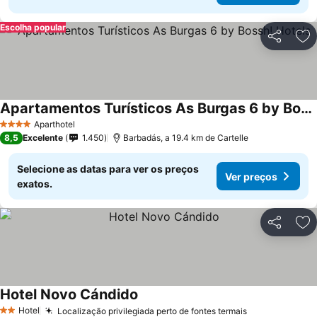
Escolha popular
Partilhar
Ad
Apartamentos Turísticos As Burgas 6 by Bossh! Hotels
Aparthotel
4 Estrelas
8,5
Excelente
1.450
Barbadás, a 19.4 km de Cartelle
Selecione as datas para ver os preços
Ver preços
exatos.
Partilhar
Ad
Hotel Novo Cándido
Hotel
Localização privilegiada perto de fontes termais
2 Estrelas