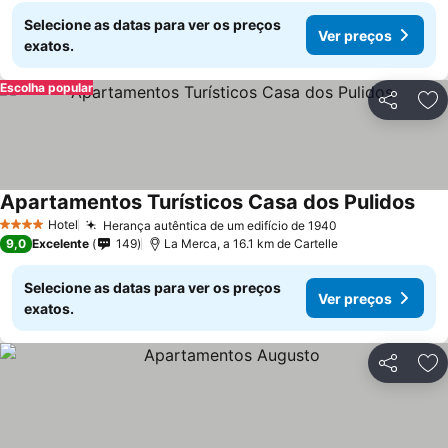
Selecione as datas para ver os preços
Ver preços
exatos.
Escolha popular
Partilhar
Ad
Apartamentos Turísticos Casa dos Pulidos
Hotel
Herança autêntica de um edifício de 1940
4 Estrelas
9,0
Excelente
149
La Merca, a 16.1 km de Cartelle
Selecione as datas para ver os preços
Ver preços
exatos.
Partilhar
Ad