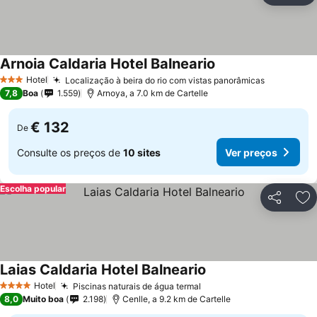
Arnoia Caldaria Hotel Balneario
Hotel
Localização à beira do rio com vistas panorâmicas
3 Estrelas
7,8
Boa
1.559
Arnoya, a 7.0 km de Cartelle
€ 132
De
Consulte os preços de
10 sites
Ver preços
Escolha popular
Partilhar
Ad
Laias Caldaria Hotel Balneario
Hotel
Piscinas naturais de água termal
4 Estrelas
8,0
Muito boa
2.198
Cenlle, a 9.2 km de Cartelle