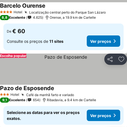
Barcelo Ourense
Hotel
Localização central perto do Parque San Lázaro
4 Estrelas
8,8
Excelente
4.625
Orense, a 19.9 km de Cartelle
€ 60
De
Consulte os preços de
11 sites
Ver preços
Escolha popular
Partilhar
Ad
Pazo de Esposende
Hotel
Café da manhã farto e variado
3 Estrelas
9,1
Excelente
654
Ribadavia, a 9.4 km de Cartelle
Selecione as datas para ver os preços
Ver preços
exatos.