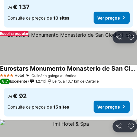
€ 137
De
Consulte os preços de
10 sites
Ver preços
Escolha popular
Partilhar
Ad
Eurostars Monumento Monasterio de San Clodio Hotel
Hotel
Culinária galega autêntica
4 Estrelas
8,7
Excelente
1.271
Leiro, a 13.7 km de Cartelle
€ 92
De
Consulte os preços de
15 sites
Ver preços
Partilhar
Ad