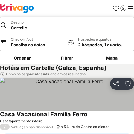
Favoritos
Iniciar
Me
Destino
Cartelle
Check-in/out
Hóspedes e quartos
Escolha as datas
2 hóspedes, 1 quarto.
Ordenar
Filtrar
Mapa
Hotéis em Cartelle (Galiza, Espanha)
Como os pagamentos influenciam os resultados
Partilhar
Ad
Casa Vacacional Familia Ferro
Casa/apartamento inteiro
/
a 5.6 km de Centro da cidade
Pontuação não disponível