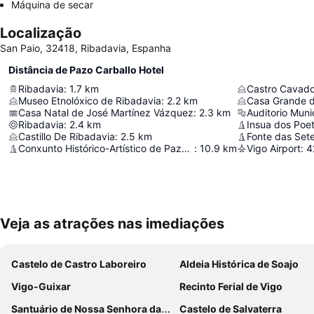
Máquina de secar
Localização
San Paio, 32418, Ribadavia, Espanha
Distância de Pazo Carballo Hotel
Ribadavia
:
1.7
km
Castro Cavad
Museo Etnolóxico de Ribadavia
:
2.2
km
Casa Grande d
Casa Natal de José Martínez Vázquez
:
2.3
km
Auditorio Muni
Ribadavia
:
2.4
km
Insua dos Poe
Castillo De Ribadavia
:
2.5
km
Fonte das Set
Conxunto Histórico-Artístico de Pazos de Arenteiro
:
10.9
km
Vigo Airport
:
4
Veja as atrações nas imediações
Castelo de Castro Laboreiro
Aldeia Histórica de Soajo
Vigo-Guixar
Recinto Ferial de Vigo
Santuário de Nossa Senhora da Peneda
Castelo de Salvaterra