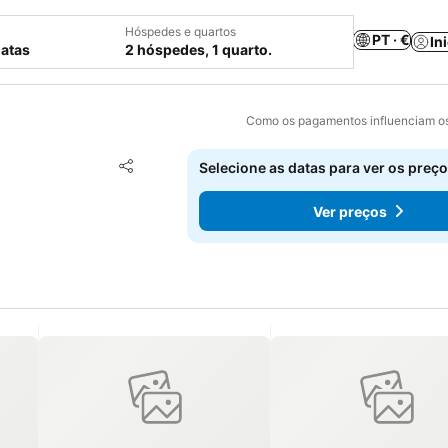
Hóspedes e quartos
PT · €
In
datas
2 hóspedes, 1 quarto.
Como os pagamentos influenciam os
Adicionar aos favoritos
Selecione as datas para ver os preço
Partilhar
Ver preços