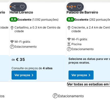
itos
Adicionar aos favoritos
Adicionar aos fav
Hotel
Hotel
1 Estrelas
4 Estrelas
Partilhar
Partilhar
ario
Hotel Lorenzo
Palacio de Barreiro
8,6
9,0
Excelente
(
1.092 pontuações
)
Excelente
(
262 pontuaçõ
cidade
Carballino, a 0.3 km de Centro da
Creciente, a 2.4 km de Cent
cidade
cidade
Wi-Fi grátis
Wi-Fi grátis
Piscina
Estacionamento
Estacionamento
€ 35
Selecione as datas para ver 
de
preços exatos.
Consulte os preços de
4 sites
Ver preços
Ver preços
Ver todas as estadias em
tos
Estacionamento