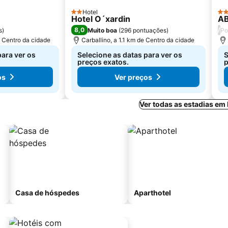
Hotel
2 Estrelas
3 E
Hotel O´xardin
AB
8,0
/
s
)
Muito boa
(
296 pontuações
)
Po
e Centro da cidade
Carballino, a 1.1 km de Centro da cidade
para ver os
Selecione as datas para ver os
S
preços exatos.
p
os
Ver preços
Ver todas as estadias em
Casa de hóspedes
Aparthotel