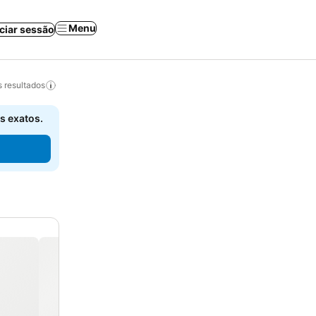
Menu
iciar sessão
 resultados
s exatos.