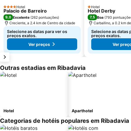
Hotel
Hotel
4 Estrelas
1 Estrelas
Palacio de Barreiro
Hotel Derby
9,0
7,5
Excelente
(
262 pontuações
)
Boa
(
793 pontuaçõe
Creciente, a 2.4 km de Centro da cidade
Carballino, a 0.2 km d
Selecione as datas para ver os
Selecione as datas 
preços exatos.
preços exatos.
Ver preços
Ver preç
Outras estadias em Ribadavia
Hotel
Aparthotel
Categorias de hotéis populares em Ribadavia