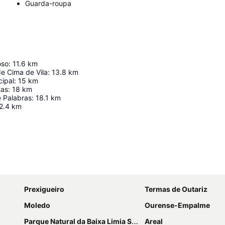
Guarda-roupa
oso
:
11.6
km
e Cima de Vila
:
13.8
km
cipal
:
15
km
tas
:
18
km
e Palabras
:
18.1
km
2.4
km
Ampliar mapa
Prexigueiro
Termas de Outariz
Moledo
Ourense-Empalme
Parque Natural da Baixa Limia Serra do Xurés
Areal