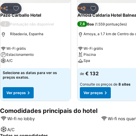
Adicionar aos favoritos
Adicionar aos favor
Hotel
Hotel
2 Estrelas
3 Estrelas
Partilhar
Partilhar
Pazo Carballo Hotel
Arnoia Caldaria Hotel Balne
/
7,8
Pontuação não disponível
Boa
(
1.559 pontuações
)
Ribadavia, Espanha
Arnoya, a 1.7 km de Centro da 
Wi-Fi grátis
Wi-Fi grátis
Estacionamento
Piscina
A/C
Spa
Selecione as datas para ver os
€ 132
de
preços exatos.
Consulte os preços de
8 sites
Ver preços
Ver preços
Comodidades principais do hotel
Wi-fi no lobby
Wi-fi nos quar
A/C
Todas as comodidades