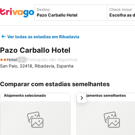
Destino
Check-in/out
Escolha as 
Ver todas as estadias em Ribadavia
Pazo Carballo Hotel
Hotel
Pontuação não disponível
/
2 Estrelas
San Paio, 32418, Ribadavia, Espanha
Comparar com estadias semelhantes
Alojamento selecionado
Alojamentos semelhantes
próximo