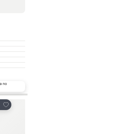
a no
Adicionar aos favoritos
Adicionar aos favor
tilhar
Partilhar