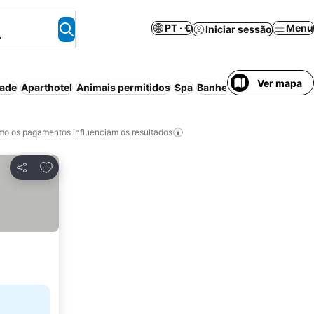
PT · €
Menu
Iniciar sessão
.
Ver mapa
dade
Aparthotel
Animais permitidos
Spa
Banheira de hidromass
o os pagamentos influenciam os resultados
Adicionar aos favoritos
Partilhar