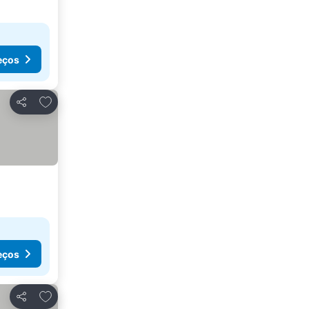
eços
Adicionar aos favoritos
Partilhar
eços
Adicionar aos favoritos
Partilhar