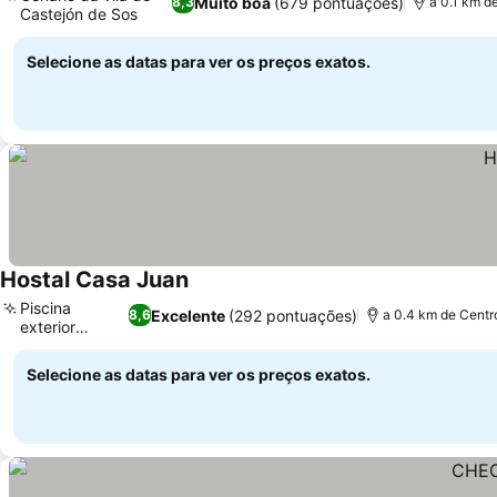
Muito boa
(679 pontuações)
8,3
a 0.1 km d
Castejón de Sos
Selecione as datas para ver os preços exatos.
Hostal Casa Juan
Piscina
Excelente
(292 pontuações)
8,6
a 0.4 km de Centr
exterior
sazonal
Selecione as datas para ver os preços exatos.