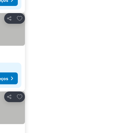
eços
Adicionar aos favoritos
Partilhar
eços
Adicionar aos favoritos
Partilhar