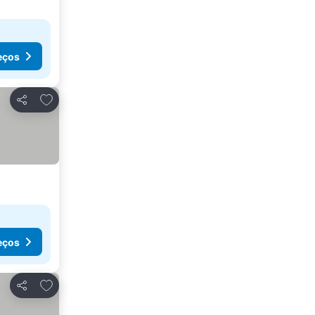
eços
Adicionar aos favoritos
Partilhar
eços
Adicionar aos favoritos
Partilhar