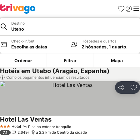
Favoritos
Iniciar
Me
Destino
Utebo
Check-in/out
Hóspedes e quartos
Escolha as datas
2 hóspedes, 1 quarto.
Ordenar
Filtrar
Mapa
Hotéis em Utebo (Aragão, Espanha)
Como os pagamentos influenciam os resultados
Partilhar
Ad
Hotel Las Ventas
Hotel
Piscina exterior tranquila
3 Estrelas
7,1
2.649
a 2.2 km de Centro da cidade