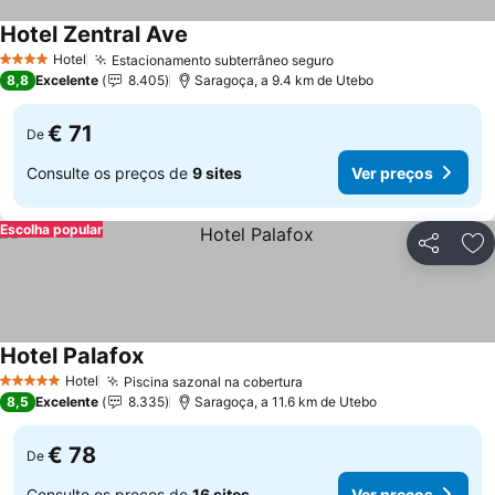
Hotel Zentral Ave
Hotel
Estacionamento subterrâneo seguro
4 Estrelas
8,8
Excelente
8.405
Saragoça, a 9.4 km de Utebo
€ 71
De
Consulte os preços de
9 sites
Ver preços
Escolha popular
Partilhar
Ad
Hotel Palafox
Hotel
Piscina sazonal na cobertura
5 Estrelas
8,5
Excelente
8.335
Saragoça, a 11.6 km de Utebo
€ 78
De
Consulte os preços de
16 sites
Ver preços