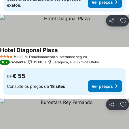
Ver preços
exatos.
Partilhar
Ad
Hotel Diagonal Plaza
Hotel
Estacionamento subterrâneo seguro
4 Estrelas
8,7
Excelente
12.603
Saragoça, a 8.0 km de Utebo
€ 55
De
Consulte os preços de
18 sites
Ver preços
Partilhar
Ad