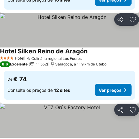
Partilhar
Ad
Hotel Silken Reino de Aragón
Hotel
Culinária regional Los Fueros
4 Estrelas
8,6
Excelente
11.552
Saragoça, a 11.9 km de Utebo
€ 74
De
Consulte os preços de
12 sites
Ver preços
Partilhar
Ad