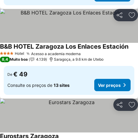
Partilhar
Ad
B&B HOTEL Zaragoza Los Enlaces Estación
Hotel
Acesso a academia moderna
4 Estrelas
8,4
Muito boa
4.139
Saragoça, a 9.6 km de Utebo
€ 49
De
Consulte os preços de
13 sites
Ver preços
Partilhar
Ad
Eurostars Zaragoza