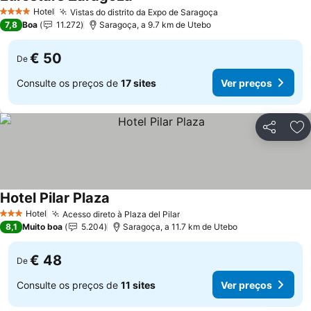
Hotel
Vistas do distrito da Expo de Saragoça
4 Estrelas
7,8
Boa
11.272
Saragoça, a 9.7 km de Utebo
€ 50
De
Consulte os preços de
17 sites
Ver preços
Partilhar
Ad
Hotel Pilar Plaza
Hotel
Acesso direto à Plaza del Pilar
3 Estrelas
8,1
Muito boa
5.204
Saragoça, a 11.7 km de Utebo
€ 48
De
Consulte os preços de
11 sites
Ver preços