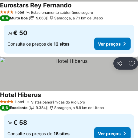
Eurostars Rey Fernando
Hotel
Estacionamento subterrâneo seguro
4 Estrelas
8,4
Muito boa
9.663
Saragoça, a 7.1 km de Utebo
€ 50
De
Consulte os preços de
12 sites
Ver preços
Partilhar
Ad
Hotel Hiberus
Hotel
Vistas panorâmicas do Rio Ebro
4 Estrelas
8,6
Excelente
9.384
Saragoça, a 8.9 km de Utebo
€ 58
De
Consulte os preços de
16 sites
Ver preços