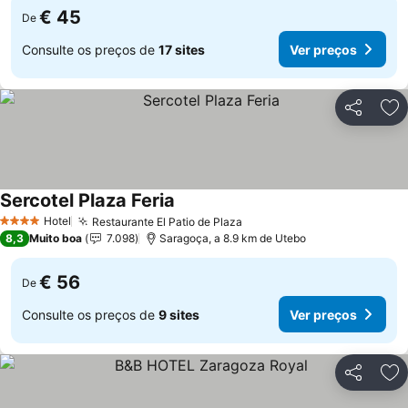
€ 45
De
Consulte os preços de
17 sites
Ver preços
Partilhar
Ad
Sercotel Plaza Feria
Hotel
Restaurante El Patio de Plaza
4 Estrelas
8,3
Muito boa
7.098
Saragoça, a 8.9 km de Utebo
€ 56
De
Consulte os preços de
9 sites
Ver preços
Partilhar
Ad