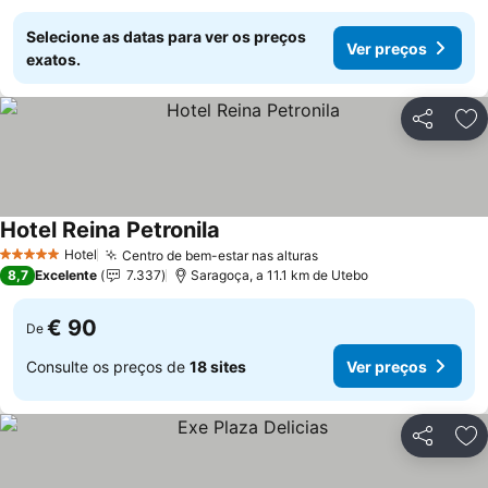
Selecione as datas para ver os preços
Ver preços
exatos.
Partilhar
Ad
Hotel Reina Petronila
Hotel
Centro de bem-estar nas alturas
5 Estrelas
8,7
Excelente
7.337
Saragoça, a 11.1 km de Utebo
€ 90
De
Consulte os preços de
18 sites
Ver preços
Partilhar
Ad