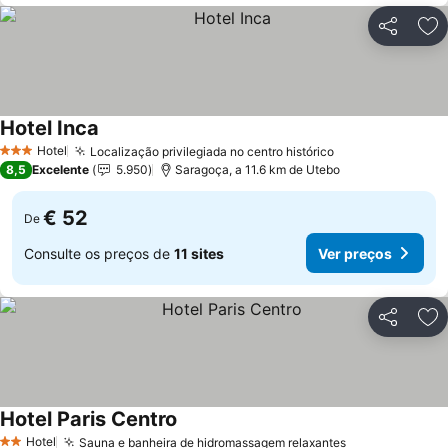
Partilhar
Ad
Hotel Inca
Hotel
Localização privilegiada no centro histórico
3 Estrelas
8,5
Excelente
5.950
Saragoça, a 11.6 km de Utebo
€ 52
De
Consulte os preços de
11 sites
Ver preços
Partilhar
Ad
Hotel Paris Centro
Hotel
Sauna e banheira de hidromassagem relaxantes