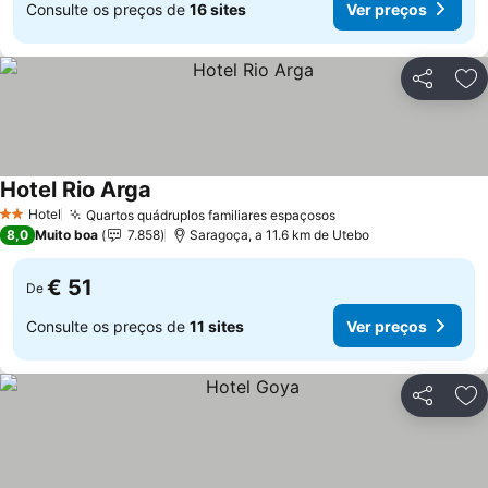
Consulte os preços de
16 sites
Ver preços
Partilhar
Ad
Hotel Rio Arga
Hotel
Quartos quádruplos familiares espaçosos
2 Estrelas
8,0
Muito boa
7.858
Saragoça, a 11.6 km de Utebo
€ 51
De
Consulte os preços de
11 sites
Ver preços
Partilhar
Ad