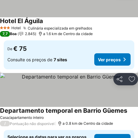
Hotel El Águila
Hotel
Culinária especializada em grelhados
3 Estrelas
7,7
Boa
2.845
a 1.6 km de Centro da cidade
€ 75
De
Consulte os preços de
7 sites
Ver preços
Partilhar
Ad
Departamento temporal en Barrio Güemes
Casa/apartamento inteiro
/
a 0.8 km de Centro da cidade
Pontuação não disponível
Selecione as datas para ver os preços