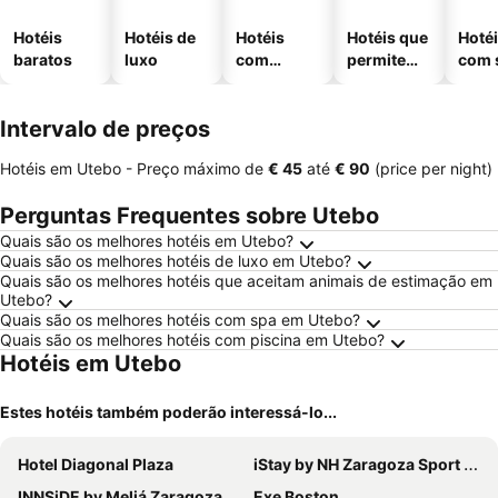
Hotéis
Hotéis de
Hotéis
Hotéis que
Hoté
baratos
luxo
com
permitem
com 
piscinas
animais
Intervalo de preços
Hotéis em Utebo -
Preço máximo
de
‎€ 45
até
‎€ 90
(price per night)
Perguntas Frequentes sobre Utebo
Quais são os melhores hotéis em Utebo?
Quais são os melhores hotéis de luxo em Utebo?
Quais são os melhores hotéis que aceitam animais de estimação em
Utebo?
Quais são os melhores hotéis com spa em Utebo?
Quais são os melhores hotéis com piscina em Utebo?
Hotéis em Utebo
Estes hotéis também poderão interessá-lo...
Hotel Diagonal Plaza
iStay by NH Zaragoza Sport Hotel
INNSiDE by Meliá Zaragoza
Exe Boston