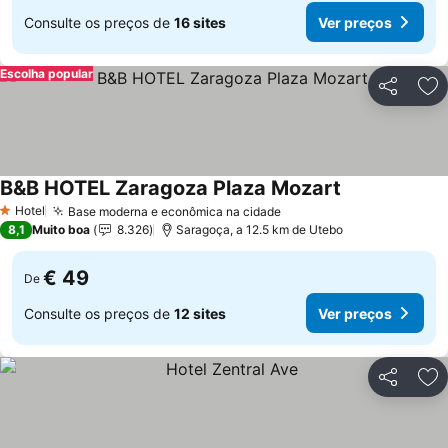
Consulte os preços de
16 sites
Ver preços
Escolha popular
Partilhar
Ad
B&B HOTEL Zaragoza Plaza Mozart
Hotel
Base moderna e econômica na cidade
1 Estrelas
8,1
Muito boa
8.326
Saragoça, a 12.5 km de Utebo
€ 49
De
Consulte os preços de
12 sites
Ver preços
Partilhar
Ad