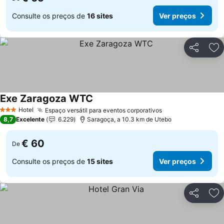
Consulte os preços de
16 sites
Ver preços
Partilhar
Ad
Exe Zaragoza WTC
Hotel
Espaço versátil para eventos corporativos
3 Estrelas
8,7
Excelente
6.229
Saragoça, a 10.3 km de Utebo
€ 60
De
Consulte os preços de
15 sites
Ver preços
Partilhar
Ad