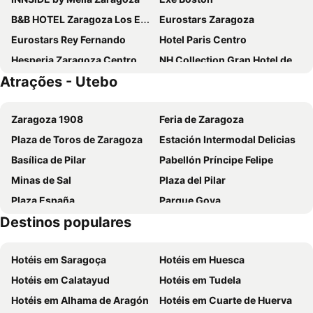
B&B HOTEL Zaragoza Los Enlaces Estación
Eurostars Zaragoza
Eurostars Rey Fernando
Hotel Paris Centro
Hesperia Zaragoza Centro
NH Collection Gran Hotel de Zaragoza
Atrações - Utebo
Exe Zaragoza WTC
B&B HOTEL Zaragoza Plaza Mozart
Exe Plaza Delicias
Hotel Las Ventas
Zaragoza 1908
Feria de Zaragoza
Ilunion Romareda
NH Ciudad de Zaragoza
Plaza de Toros de Zaragoza
Estación Intermodal Delicias
Hotel & Spa Real Ciudad de Zaragoza
Hotel YIT Ciudad de Zaragoza
Basílica de Pilar
Pabellón Príncipe Felipe
Hotel Don Jaime 54
Hotel El Águila
Minas de Sal
Plaza del Pilar
B&B HOTEL Zaragoza Royal
Hotel Zentral Ave
Plaza España
Parque Goya
Vincci Zaragoza Zentro
Hospedium Hotel Don Fidel
Destinos populares
Catedral de San Salvador
Mercado Central
Hotel Hiberus
ibis Styles Zaragoza Centro
Puerta del Carmen
Puente de Piedra
VTZ Orús Factory Hotel
Kadrit Hotel
Hotéis em Saragoça
Hotéis em Huesca
Estación del Norte
La Magdalena
Hotel Gran Via
Hotel Rio Arga
Hotéis em Calatayud
Hotéis em Tudela
Zaragoza Airport
Club Deportivo Municipal Siglo XXI
Hotel Palafox
Hotel Castillo Bonavia
Hotéis em Alhama de Aragón
Hotéis em Cuarte de Huerva
Estadio de la Romareda
Plaza Aragón
Sercotel Plaza Feria
Hotel Delicias