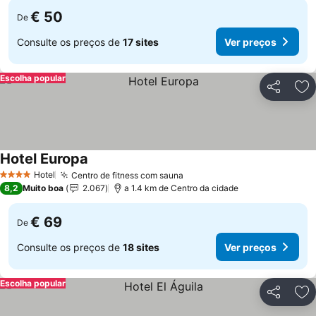
€ 50
De
Consulte os preços de
17 sites
Ver preços
Escolha popular
Partilhar
Ad
Hotel Europa
Hotel
Centro de fitness com sauna
4 Estrelas
8,2
Muito boa
2.067
a 1.4 km de Centro da cidade
€ 69
De
Consulte os preços de
18 sites
Ver preços
Escolha popular
Partilhar
Ad