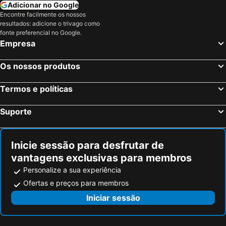
Adicionar no Google
Alhama de Aragón, Aragão Hotéis
Cuarte de Huerva, Aragão Hotéis
Encontre facilmente os nossos
resultados: adicione o trivago como
Cadrete, Aragão Hotéis
Andorra, Aragão Hotéis
fonte preferencial no Google.
Islantilla, Andaluzia Hotéis
Madrid, Madrid Hotéis
Empresa
Benidorm, Valência Hotéis
Sevilha, Andaluzia Hotéis
Os nossos produtos
Barcelona, Catalunha Hotéis
Vigo, Galiza Hotéis
Sangenjo, Galiza Hotéis
Isla Cristina, Andaluzia Hotéis
Termos e políticas
Isla Canela, Andaluzia Hotéis
Suporte
Inicie sessão para desfrutar de
vantagens exclusivas para membros
Personalize a sua experiência
Ofertas e preços para membros
Iniciar sessão