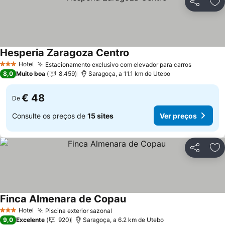
Partilhar
Ad
Hesperia Zaragoza Centro
Hotel
Estacionamento exclusivo com elevador para carros
3 Estrelas
8,0
Muito boa
8.459
Saragoça, a 11.1 km de Utebo
€ 48
De
Consulte os preços de
15 sites
Ver preços
Partilhar
Ad
Finca Almenara de Copau
Hotel
Piscina exterior sazonal
3 Estrelas
9,0
Excelente
920
Saragoça, a 6.2 km de Utebo