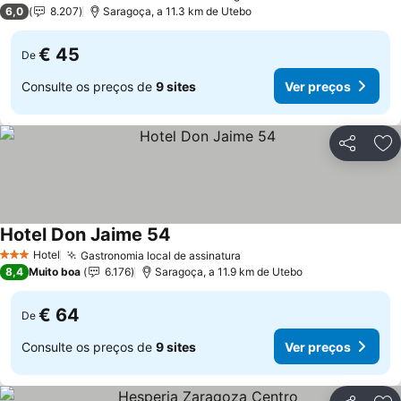
2 Estrelas
6,0
8.207
Saragoça, a 11.3 km de Utebo
€ 45
De
Consulte os preços de
9 sites
Ver preços
Partilhar
Ad
Hotel Don Jaime 54
Hotel
Gastronomia local de assinatura
3 Estrelas
8,4
Muito boa
6.176
Saragoça, a 11.9 km de Utebo
€ 64
De
Consulte os preços de
9 sites
Ver preços