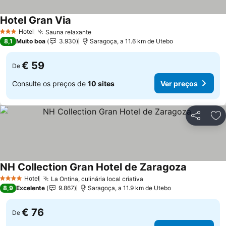
Hotel Gran Via
Hotel
Sauna relaxante
3 Estrelas
8,1
Muito boa
3.930
Saragoça, a 11.6 km de Utebo
€ 59
De
Consulte os preços de
10 sites
Ver preços
Partilhar
Ad
NH Collection Gran Hotel de Zaragoza
Hotel
La Ontina, culinária local criativa
4 Estrelas
8,9
Excelente
9.867
Saragoça, a 11.9 km de Utebo
€ 76
De