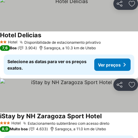
Partilhar
Ad
Hotel Delicias
Hotel
Disponibilidade de estacionamento privativo
2 Estrelas
7,6
Boa
3.904
Saragoça, a 10.3 km de Utebo
Selecione as datas para ver os preços
Ver preços
exatos.
Partilhar
Ad
iStay by NH Zaragoza Sport Hotel
Hotel
Estacionamento subterrâneo com acesso direto
3 Estrelas
8,0
Muito boa
4.633
Saragoça, a 11.0 km de Utebo