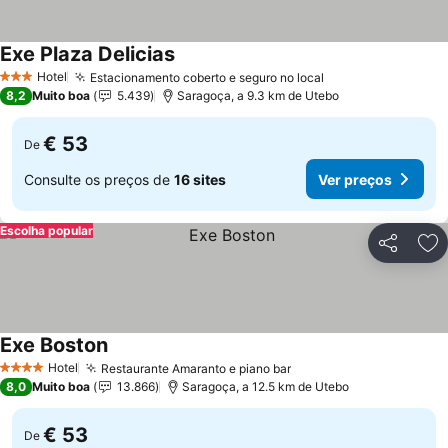
Exe Plaza Delicias
Hotel
Estacionamento coberto e seguro no local
3 Estrelas
8,2
Muito boa
5.439
Saragoça, a 9.3 km de Utebo
€ 53
De
Consulte os preços de
16 sites
Ver preços
Escolha popular
Partilhar
Ad
Exe Boston
Hotel
Restaurante Amaranto e piano bar
4 Estrelas
8,0
Muito boa
13.866
Saragoça, a 12.5 km de Utebo
€ 53
De