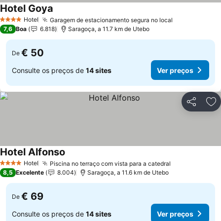
Hotel Goya
Hotel
Garagem de estacionamento segura no local
4 Estrelas
7,6
Boa
6.818
Saragoça, a 11.7 km de Utebo
€ 50
De
Consulte os preços de
14 sites
Ver preços
Partilhar
Ad
Hotel Alfonso
Hotel
Piscina no terraço com vista para a catedral
4 Estrelas
8,5
Excelente
8.004
Saragoça, a 11.6 km de Utebo
€ 69
De
Consulte os preços de
14 sites
Ver preços