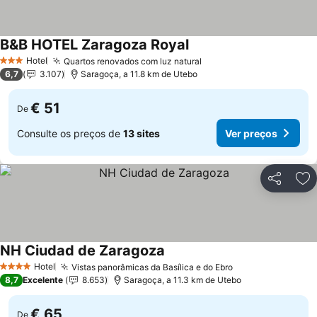
B&B HOTEL Zaragoza Royal
Hotel
Quartos renovados com luz natural
3 Estrelas
6,7
3.107
Saragoça, a 11.8 km de Utebo
€ 51
De
Consulte os preços de
13 sites
Ver preços
Partilhar
Ad
NH Ciudad de Zaragoza
Hotel
Vistas panorâmicas da Basílica e do Ebro
4 Estrelas
8,7
Excelente
8.653
Saragoça, a 11.3 km de Utebo
€ 65
De