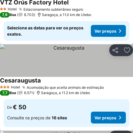
VTZ Orús Factory Hotel
Hotel
Estacionamento subterrâneo seguro
2 Estrelas
7,9
Boa
8.703
Saragoça, a 11.0 km de Utebo
Selecione as datas para ver os preços
Ver preços
exatos.
Partilhar
Ad
Cesaraugusta
Hotel
Acomodação que aceita animais de estimação
3 Estrelas
7,7
Boa
6.571
Saragoça, a 11.2 km de Utebo
€ 50
De
Consulte os preços de
16 sites
Ver preços