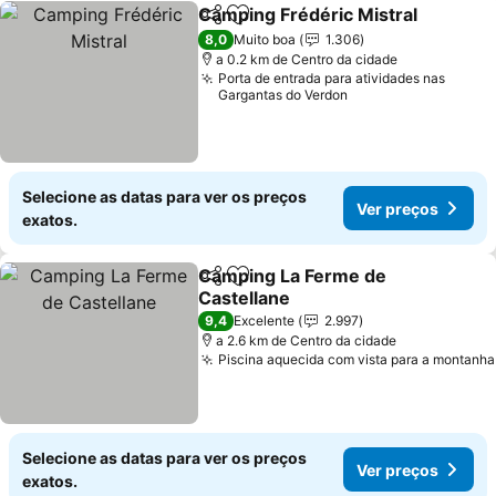
Camping Frédéric Mistral
Partilhar
Adicionar aos favoritos
8,0
Muito boa
1.306
a 0.2 km de Centro da cidade
Porta de entrada para atividades nas
Gargantas do Verdon
Selecione as datas para ver os preços
Ver preços
exatos.
Camping La Ferme de
Partilhar
Adicionar aos favoritos
Castellane
Ver preços
9,4
Excelente
2.997
a 2.6 km de Centro da cidade
Piscina aquecida com vista para a montanha
Selecione as datas para ver os preços
Ver preços
exatos.