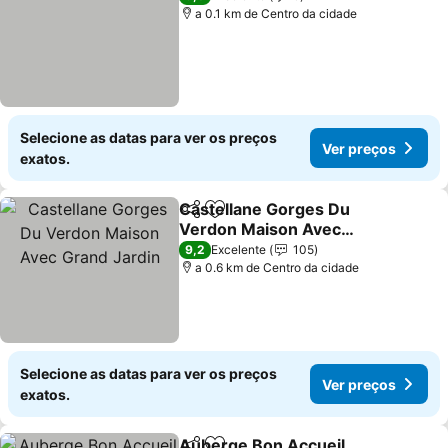
a 0.1 km de Centro da cidade
Selecione as datas para ver os preços
Ver preços
exatos.
Castellane Gorges Du
Partilhar
Adicionar aos favoritos
Verdon Maison Avec
Grand Jardin
Ver preços
9,2
Excelente
105
a 0.6 km de Centro da cidade
Selecione as datas para ver os preços
Ver preços
exatos.
Auberge Bon Accueil