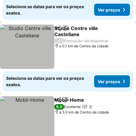
Selecione as datas para ver os preços
Ver preços
exatos.
Studio Centre ville
Partilhar
Adicionar aos favoritos
Castellane
Ver preços
/
Pontuação não disponível
a 0.1 km de Centro da cidade
Selecione as datas para ver os preços
Ver preços
exatos.
Mobil-Home
Partilhar
Adicionar aos favoritos
Ver preços
9,0
Excelente
2
a 5.0 km de Centro da cidade