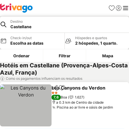
Favoritos
Iniciar
Me
Destino
Castellane
Check-in/out
Hóspedes e quartos
Escolha as datas
2 hóspedes, 1 quarto.
Ordenar
Filtrar
Mapa
Hotéis em Castellane (Provença-Alpes-Costa
Azul, França)
Como os pagamentos influenciam os resultados
Les Canyons du Verdon
Partilhar
Adicionar aos favoritos
Ve
2 Estrelas
7,6
Boa
1.627
a 0.3 km de Centro da cidade
Piscina ao ar livre e oásis de jardim
Ver pr