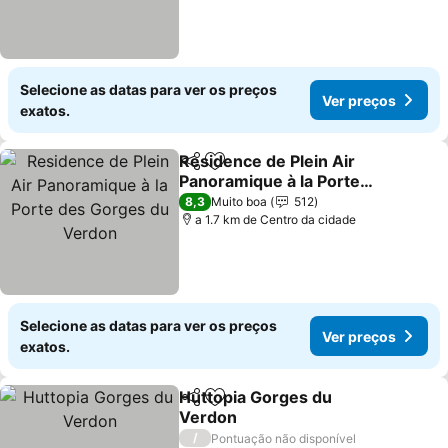
Selecione as datas para ver os preços
Ver preços
exatos.
Residence de Plein Air
Partilhar
Adicionar aos favoritos
Panoramique à la Porte
des Gorges du Verdon
Ver preços
8,3
Muito boa
512
a 1.7 km de Centro da cidade
Selecione as datas para ver os preços
Ver preços
exatos.
Huttopia Gorges du
Partilhar
Adicionar aos favoritos
Verdon
Ver preços
/
Pontuação não disponível