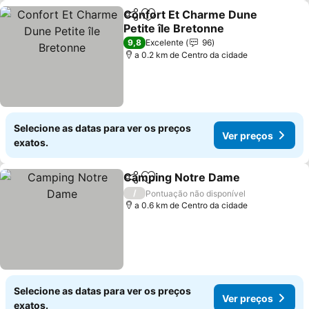
Confort Et Charme Dune
Partilhar
Adicionar aos favoritos
Petite île Bretonne
Ver preços
9,8
Excelente
96
a 0.2 km de Centro da cidade
Selecione as datas para ver os preços
Ver preços
exatos.
Camping Notre Dame
Partilhar
Adicionar aos favoritos
Ver 
/
Pontuação não disponível
a 0.6 km de Centro da cidade
Selecione as datas para ver os preços
Ver preços
exatos.