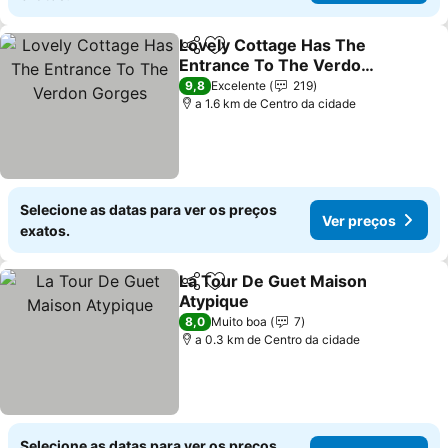
Lovely Cottage Has The
Partilhar
Adicionar aos favoritos
Entrance To The Verdon
Gorges
Ver preços
9,8
Excelente
219
a 1.6 km de Centro da cidade
Selecione as datas para ver os preços
Ver preços
exatos.
La Tour De Guet Maison
Partilhar
Adicionar aos favoritos
Atypique
Ver preços
8,0
Muito boa
7
a 0.3 km de Centro da cidade
Selecione as datas para ver os preços