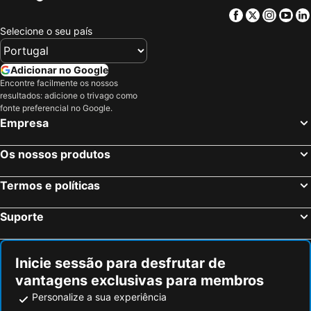
Nice, Provença-Alpes-Costa Azul Hotéis
Marselha, Provença-Alpes-Costa Azul Hotéis
Facebook
Twitter
Insta
Yo
Selecione o seu país
Cannes, Provença-Alpes-Costa Azul Hotéis
Antibes, Provença-Alpes-Costa Azul Hotéis
Aix-en-Provence, Provença-Alpes-Costa Azul Hotéis
Sainte-Maxime, Provença-Alpes-Costa Azul Hotéis
Adicionar no Google
Fréjus, Provença-Alpes-Costa Azul Hotéis
Saint-Tropez, Provença-Alpes-Costa Azul Hotéis
Encontre facilmente os nossos
Paris, França Hotéis
Coupvray, França Hotéis
resultados: adicione o trivago como
fonte preferencial no Google.
Estrasburgo, Alsácia Hotéis
Bordéus, Aquitânia Hotéis
Empresa
Montévrain, França Hotéis
Serris, França Hotéis
Colmar, Alsácia Hotéis
Magny le Hongre, França Hotéis
Os nossos produtos
Termos e políticas
Suporte
Inicie sessão para desfrutar de
vantagens exclusivas para membros
Personalize a sua experiência