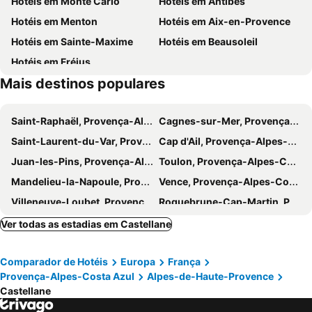
Hotéis em Monte Carlo
Hotéis em Antibes
Corso de la Lavande
Bocca Sud
Hotéis em Menton
Hotéis em Aix-en-Provence
Royal Mougins Golf Club
Amphithéâtre De Fréjus
Hotéis em Sainte-Maxime
Hotéis em Beausoleil
Hotéis em Fréjus
Mais destinos populares
Saint-Raphaël, Provença-Alpes-Costa Azul Hotéis
Cagnes-sur-Mer, Provença-Alpes-Costa Azul Hotéis
Saint-Laurent-du-Var, Provença-Alpes-Costa Azul Hotéis
Cap d'Ail, Provença-Alpes-Costa Azul Hotéis
Juan-les-Pins, Provença-Alpes-Costa Azul Hotéis
Toulon, Provença-Alpes-Costa Azul Hotéis
Mandelieu-la-Napoule, Provença-Alpes-Costa Azul Hotéis
Vence, Provença-Alpes-Costa Azul Hotéis
Villeneuve-Loubet, Provença-Alpes-Costa Azul Hotéis
Roquebrune-Cap-Martin, Provença-Alpes-Costa Azul Hotéis
Biot, Provença-Alpes-Costa Azul Hotéis
Hyères, Provença-Alpes-Costa Azul Hotéis
Ver todas as estadias em Castellane
Éze, Provença-Alpes-Costa Azul Hotéis
La Seyne-sur-Mer, Provença-Alpes-Costa Azul Hotéis
Comparador de Hotéis
Europa
França
Gap, Provença-Alpes-Costa Azul Hotéis
Grimaud, Provença-Alpes-Costa Azul Hotéis
Provença-Alpes-Costa Azul
Alpes-de-Haute-Provence
Le Lavandou, Provença-Alpes-Costa Azul Hotéis
Apt, Provença-Alpes-Costa Azul Hotéis
Castellane
Mougins, Provença-Alpes-Costa Azul Hotéis
Vallauris, Provença-Alpes-Costa Azul Hotéis