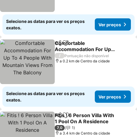
Selecione as datas para ver os preços
Ver preços
exatos.
Comfortable
Partilhar
Adicionar aos favoritos
Accommodation For Up
To 4 People With
Ver preços
/
Pontuação não disponível
Mountain Views From
a 0.2 km de Centro da cidade
The Balcony
Selecione as datas para ver os preços
Ver preços
exatos.
Fitis ! 6 Person Villa With
Partilhar
Adicionar aos favoritos
1 Pool On A Residence
Ver preços
7,0
1
a 3.4 km de Centro da cidade