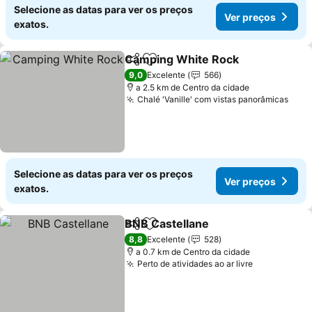
Selecione as datas para ver os preços
Ver preços
exatos.
Camping White Rock
Partilhar
Adicionar aos favoritos
Ver p
9,0
Excelente
566
a 2.5 km de Centro da cidade
Chalé 'Vanille' com vistas panorâmicas
Ver 
Selecione as datas para ver os preços
Ver preços
exatos.
BNB Castellane
Partilhar
Adicionar aos favoritos
Ver preços
8,8
Excelente
528
a 0.7 km de Centro da cidade
Perto de atividades ao ar livre
Ver preços