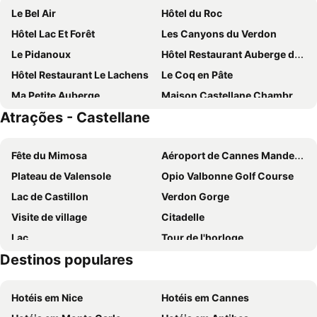
Le Bel Air
Hôtel du Roc
Hôtel Lac Et Forêt
Les Canyons du Verdon
Le Pidanoux
Hôtel Restaurant Auberge des crêtes du Verdon
Hôtel Restaurant Le Lachens
Le Coq en Pâte
Ma Petite Auberge
Maison Castellane Chambre d'Hotes B&B
Atrações - Castellane
Auberge du Bourguet
Auberge du Point Sublime
Logis Hôtel Le Vieil Amandier
Château de Trigance
Fête du Mimosa
Aéroport de Cannes Mandelieu
La Bastide des Pins
Hôtel & Spa des Gorges du Verdon
Plateau de Valensole
Opio Valbonne Golf Course
Hôtel Le Panoramic
L'Avenue
Lac de Castillon
Verdon Gorge
Visite de village
Citadelle
Lac
Tour de l'horloge
Destinos populares
Grottes De St-Cézaire
Le Train des Pignes
Gréolières les Neiges
La Villa Aurélienne
Hotéis em Nice
Hotéis em Cannes
Lac de Saint Cassien
Bocca Nord