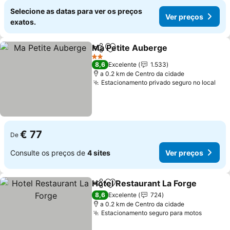
Selecione as datas para ver os preços
Ver preços
exatos.
Ma Petite Auberge
Partilhar
Adicionar aos favoritos
Ver pre
2 Estrelas
8,6
Excelente
1.533
a 0.2 km de Centro da cidade
Estacionamento privado seguro no local
Ver
€ 77
De
Consulte os preços de
4 sites
Ver preços
Hotel Restaurant La Forge
Partilhar
Adicionar aos favoritos
8,6
Excelente
724
a 0.2 km de Centro da cidade
Estacionamento seguro para motos
Ver pr