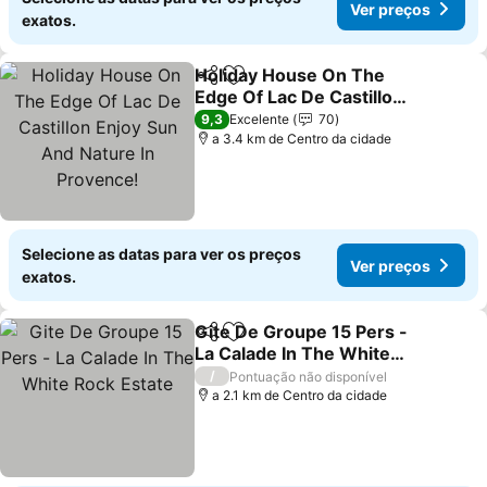
Ver preços
exatos.
Holiday House On The
Partilhar
Adicionar aos favoritos
Edge Of Lac De Castillon
Enjoy Sun And Nature In
Ver preços
9,3
Excelente
70
Provence!
a 3.4 km de Centro da cidade
Selecione as datas para ver os preços
Ver preços
exatos.
Gite De Groupe 15 Pers -
Partilhar
Adicionar aos favoritos
La Calade In The White
Rock Estate
Ver preços
/
Pontuação não disponível
a 2.1 km de Centro da cidade