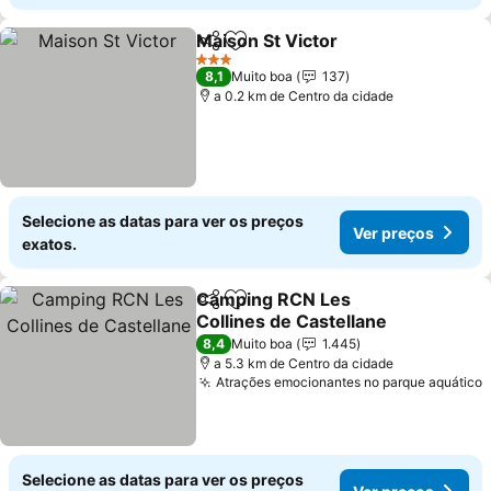
Maison St Victor
Partilhar
Adicionar aos favoritos
Ver preço
3 Estrelas
8,1
Muito boa
137
a 0.2 km de Centro da cidade
Selecione as datas para ver os preços
Ver preços
exatos.
Camping RCN Les
Partilhar
Adicionar aos favoritos
Collines de Castellane
Ver preços
8,4
Muito boa
1.445
a 5.3 km de Centro da cidade
Atrações emocionantes no parque aquático
V
Selecione as datas para ver os preços