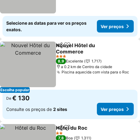
Selecione as datas para ver os preços
Ver preços
exatos.
Nouvel Hôtel du
Partilhar
Adicionar aos favoritos
Commerce
Ver preços
3 Estrelas
8,9
Excelente
1.717
a 0.2 km de Centro da cidade
Piscina aquecida com vista para o Roc
Ver 
Escolha popular
€ 130
De
Consulte os preços de
2 sites
Ver preços
Hôtel du Roc
Partilhar
Adicionar aos favoritos
Ver preços
2 Estrelas
7,8
Boa
1.311