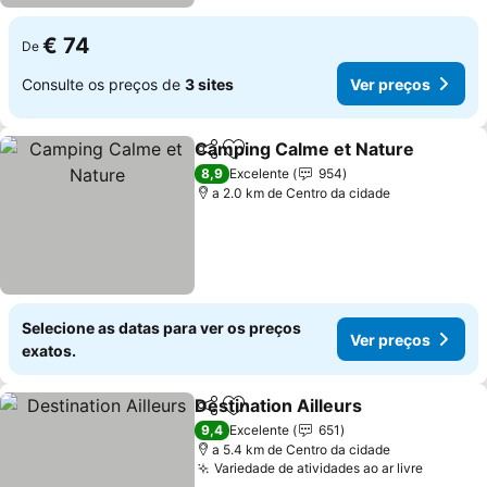
€ 74
De
Consulte os preços de
3 sites
Ver preços
Camping Calme et Nature
Partilhar
Adicionar aos favoritos
8,9
Excelente
954
a 2.0 km de Centro da cidade
Selecione as datas para ver os preços
Ver preços
exatos.
Destination Ailleurs
Partilhar
Adicionar aos favoritos
Ver pr
9,4
Excelente
651
a 5.4 km de Centro da cidade
Variedade de atividades ao ar livre
Ver pre