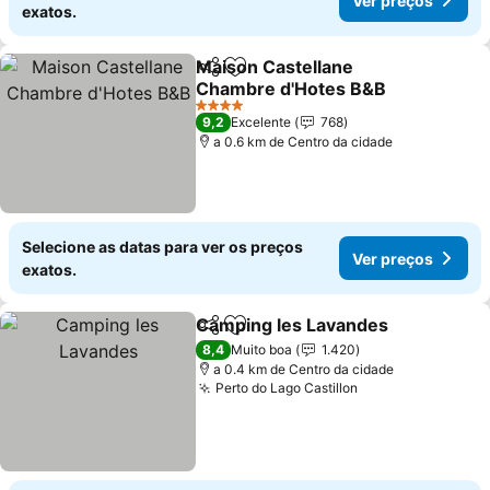
Ver preços
exatos.
Maison Castellane
Partilhar
Adicionar aos favoritos
Chambre d'Hotes B&B
Ver preços
4 Estrelas
9,2
Excelente
768
a 0.6 km de Centro da cidade
Selecione as datas para ver os preços
Ver preços
exatos.
Camping les Lavandes
Partilhar
Adicionar aos favoritos
Ver
8,4
Muito boa
1.420
a 0.4 km de Centro da cidade
Perto do Lago Castillon
Ver preços