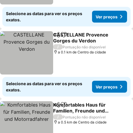
Selecione as datas para ver os preços
Ver preços
exatos.
CASTELLANE Provence
Partilhar
Adicionar aos favoritos
Gorges du Verdon
Ver preços
/
Pontuação não disponível
a 0.1 km de Centro da cidade
Selecione as datas para ver os preços
Ver preços
exatos.
Komfortables Haus für
Partilhar
Adicionar aos favoritos
Familien, Freunde und
Motorradfahrer
Ver preços
/
Pontuação não disponível
a 0.5 km de Centro da cidade