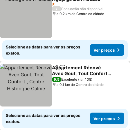
Partilhar
Adicionar aos favoritos
Ver 
1 Estrelas
/
Pontuação não disponível
a 0.2 km de Centro da cidade
Selecione as datas para ver os preços
Ver preços
exatos.
Appartement Rénové
Partilhar
Adicionar aos favoritos
Avec Gout, Tout Confort ,
Centre Historique Calme
Ver preços
9,5
Excelente
108
a 0.1 km de Centro da cidade
Selecione as datas para ver os preços
Ver preços
exatos.