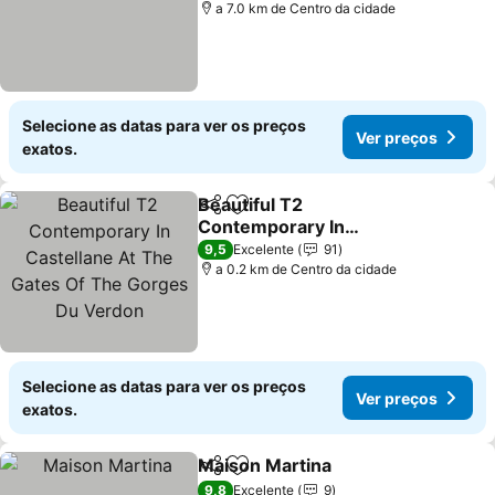
a 7.0 km de Centro da cidade
Selecione as datas para ver os preços
Ver preços
exatos.
Beautiful T2
Partilhar
Adicionar aos favoritos
Contemporary In
Castellane At The Gates
Ver preços
9,5
Excelente
91
Of The Gorges Du Verdon
a 0.2 km de Centro da cidade
Selecione as datas para ver os preços
Ver preços
exatos.
Maison Martina
Partilhar
Adicionar aos favoritos
Ver preços
9,8
Excelente
9