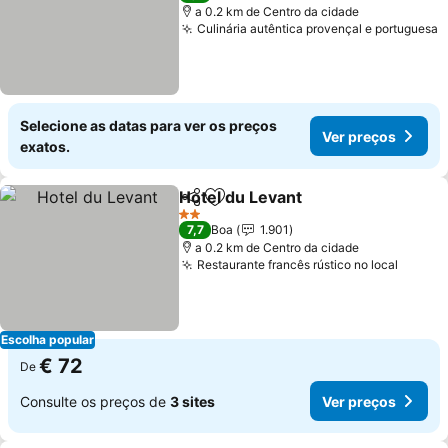
a 0.2 km de Centro da cidade
Culinária autêntica provençal e portuguesa
V
Selecione as datas para ver os preços
Ver preços
exatos.
Hotel du Levant
Partilhar
Adicionar aos favoritos
Ver preços
2 Estrelas
7,7
Boa
1.901
a 0.2 km de Centro da cidade
Restaurante francês rústico no local
Ver pr
Escolha popular
€ 72
De
Consulte os preços de
3 sites
Ver preços