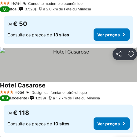
Hotel
Conceito moderno e econômico
Ver preços
3 Estrelas
7,6
Boa
3.520
a 2.0 km de Fête du Mimosa
€ 50
De
Consulte os preços de
13 sites
Ver preços
Partilhar
Ad
Hotel Casarose
Ver preços
Hotel
Design californiano retrô-chique
Ver preços
4 Estrelas
8,9
Excelente
1.239
a 1.2 km de Fête du Mimosa
€ 118
De
Consulte os preços de
10 sites
Ver preços