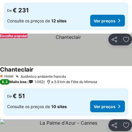
€ 231
De
Consulte os preços de
12 sites
Ver preços
Escolha popular
Partilhar
Ad
Chanteclair
Ver preços
Hotel
Autêntico ambiente francês
Ver preços
1 Estrelas
8,3
Muito boa
1.062
a 5.9 km de Fête du Mimosa
€ 51
De
Consulte os preços de
10 sites
Ver preços
Partilhar
Ad