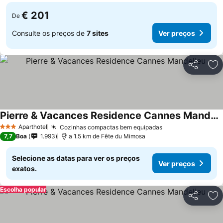
€ 201
De
Consulte os preços de
7 sites
Ver preços
Partilhar
Ad
Pierre & Vacances Residence Cannes Mandelieu
Ver preços
Aparthotel
Cozinhas compactas bem equipadas
Ver preços
3 Estrelas
7,7
Boa
1.993
a 1.5 km de Fête du Mimosa
Selecione as datas para ver os preços
Ver preços
exatos.
Escolha popular
Partilhar
Ad