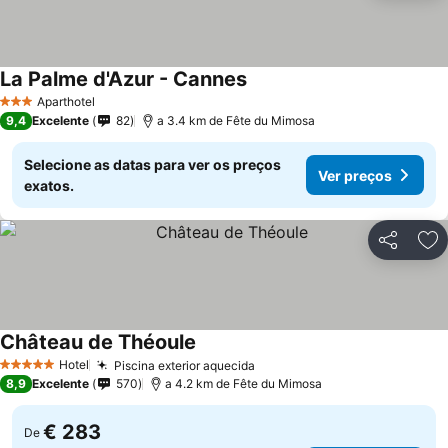
La Palme d'Azur - Cannes
Ver preços
Aparthotel
3 Estrelas
9,4
Excelente
82
a 3.4 km de Fête du Mimosa
Selecione as datas para ver os preços
Ver preços
exatos.
Partilhar
Ad
Château de Théoule
Ver preços
Hotel
Piscina exterior aquecida
Ver preços
5 Estrelas
8,9
Excelente
570
a 4.2 km de Fête du Mimosa
€ 283
De