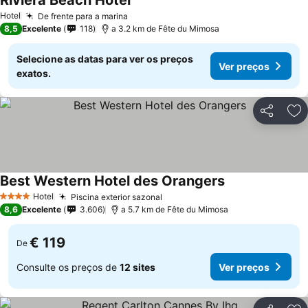
Riviera Beach Hotel
Ver preços
Hotel
De frente para a marina
Ver preços
8,5
Excelente
118
a 3.2 km de Fête du Mimosa
Selecione as datas para ver os preços
Ver preços
exatos.
Partilhar
Ad
Best Western Hotel des Orangers
Ver preços
Hotel
Piscina exterior sazonal
Ver preços
4 Estrelas
8,6
Excelente
3.606
a 5.7 km de Fête du Mimosa
€ 119
De
Consulte os preços de
12 sites
Ver preços