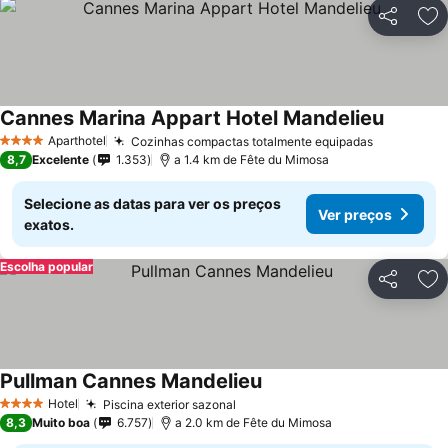
Partilhar
Ad
Cannes Marina Appart Hotel Mandelieu
Ver pre
Aparthotel
Cozinhas compactas totalmente equipadas
Ver preço
4 Estrelas
8,7
Excelente
1.353
a 1.4 km de Fête du Mimosa
Selecione as datas para ver os preços
Ver preços
exatos.
Escolha popular
Partilhar
Ad
Pullman Cannes Mandelieu
Ver preços
Hotel
Piscina exterior sazonal
Ver preços
4 Estrelas
8,3
Muito boa
6.757
a 2.0 km de Fête du Mimosa