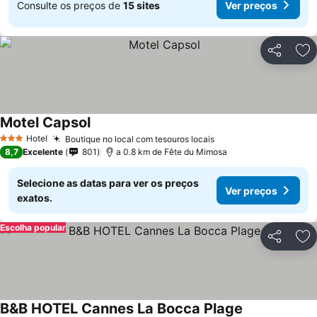
Consulte os preços de
15 sites
Ver preços
Partilhar
Ad
Motel Capsol
Ver preços
Hotel
Boutique no local com tesouros locais
Ver preços
3 Estrelas
8,7
Excelente
801
a 0.8 km de Fête du Mimosa
Selecione as datas para ver os preços
Ver preços
exatos.
Escolha popular
Partilhar
Ad
B&B HOTEL Cannes La Bocca Plage
Ver preços