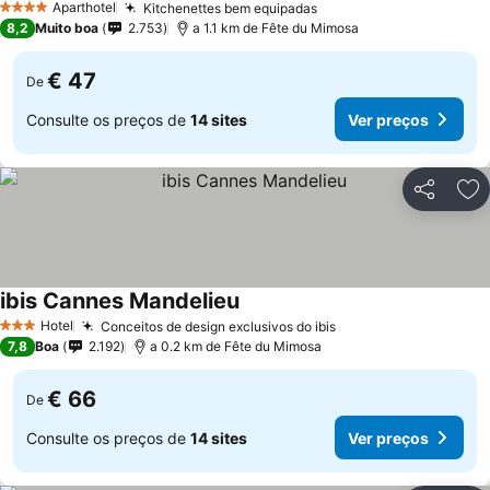
Aparthotel
Kitchenettes bem equipadas
Ver preços
4 Estrelas
8,2
Muito boa
2.753
a 1.1 km de Fête du Mimosa
€ 47
De
Consulte os preços de
14 sites
Ver preços
Partilhar
Ad
ibis Cannes Mandelieu
Ver preços
Hotel
Conceitos de design exclusivos do ibis
Ver preços
3 Estrelas
7,8
Boa
2.192
a 0.2 km de Fête du Mimosa
€ 66
De
Consulte os preços de
14 sites
Ver preços