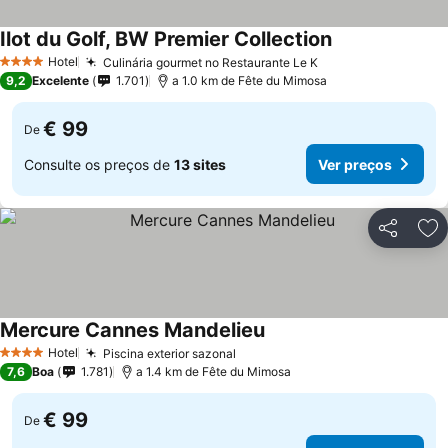
Ilot du Golf, BW Premier Collection
Ver preços
Hotel
Culinária gourmet no Restaurante Le K
Ver preços
4 Estrelas
9,2
Excelente
1.701
a 1.0 km de Fête du Mimosa
€ 99
De
Consulte os preços de
13 sites
Ver preços
Partilhar
Ad
Mercure Cannes Mandelieu
Ver preços
Hotel
Piscina exterior sazonal
Ver preços
4 Estrelas
7,6
Boa
1.781
a 1.4 km de Fête du Mimosa
€ 99
De