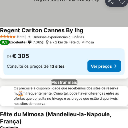
Partilhar
Ad
Regent Carlton Cannes By Ihg
Ver preços
Hotel
Diversas experiências culinárias
Ver preços
5 Estrelas
9,3
Excelente
7.065
a 7.2 km de Fête du Mimosa
€ 305
De
Consulte os preços de
13 sites
Ver preços
Mostrar mais
Os preços e a disponibilidade que recebemos dos sites de reserva
mudam frequentemente. Como tal, pode haver diferenças entre as
ofertas que consulta no trivago e os preços que estão disponíveis
nos sites de reserva.
Fête du Mimosa (Mandelieu-la-Napoule,
França)
Contacto