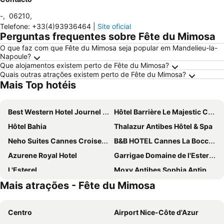
-
,
06210
,
Telefone
:
+33(4)93936464
|
Site oficial
Perguntas frequentes sobre Fête du Mimosa
O que faz com que Fête du Mimosa seja popular em Mandelieu-la-
Napoule?
Que alojamentos existem perto de Fête du Mimosa?
Quais outras atrações existem perto de Fête du Mimosa?
Mais Top hotéis
Best Western Hotel Journel Antibes
Hôtel Barrière Le Majestic Cannes
Hôtel Bahia
Thalazur Antibes Hôtel & Spa
Neho Suites Cannes Croisette
B&B HOTEL Cannes La Bocca Plage
Azurene Royal Hotel
Garrigae Domaine de l'Esterel - hôtel & spa
L'Esterel
Moxy Antibes Sophia Antipolis
Mais atrações - Fête du Mimosa
Hotel des Victoires by Soniho
ibis Cannes Plage La Bocca
Hotel Abrial by Soniho
Royal Antibes - Luxury Hotel, Résidence, Beach & Spa
Centro
Airport Nice-Côte d'Azur
Novotel Suites Cannes Centre
ibis budget Fréjus Saint-Raphaël Capitou A8