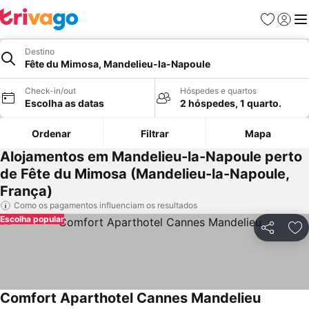
Favoritos
Iniciar
Me
Destino
Fête du Mimosa, Mandelieu-la-Napoule
Check-in/out
Hóspedes e quartos
Escolha as datas
2 hóspedes, 1 quarto.
Ordenar
Filtrar
Mapa
Alojamentos em Mandelieu-la-Napoule perto
de Fête du Mimosa (Mandelieu-la-Napoule,
França)
Como os pagamentos influenciam os resultados
Escolha popular
Partilhar
Ad
Comfort Aparthotel Cannes Mandelieu
Ver preç