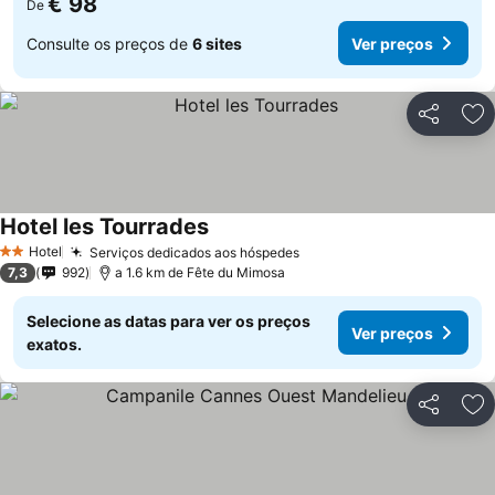
€ 98
De
Consulte os preços de
6 sites
Ver preços
Partilhar
Ad
Hotel les Tourrades
Ver preços
Hotel
Serviços dedicados aos hóspedes
Ver preços
2 Estrelas
7,3
992
a 1.6 km de Fête du Mimosa
Selecione as datas para ver os preços
Ver preços
exatos.
Partilhar
Ad