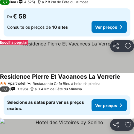
7,7
Boa
4.525
a 2.8 km de Fête du Mimosa
€ 58
De
Consulte os preços de
10 sites
Ver preços
Escolha popular
Partilhar
Ad
Residence Pierre Et Vacances La Verrerie
Ver p
Aparthotel
Restaurante Café Bleu à beira da piscina
Ver preços
2 Estrelas
6,1
3.396
a 3.4 km de Fête du Mimosa
Selecione as datas para ver os preços
Ver preços
exatos.
Partilhar
Ad