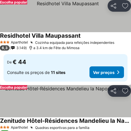
Escolha popular
Partilhar
Ad
Residhotel Villa Maupassant
Ver preços
Aparthotel
Cozinha equipada para refeições independentes
Ver pre
3 Estrelas
6,3
3.149
a 3.4 km de Fête du Mimosa
€ 44
De
Consulte os preços de
11 sites
Ver preços
Escolha popular
Partilhar
Ad
Zenitude Hôtel-Résidences Mandelieu la Napoule Village
Ver preços
Aparthotel
Quadras esportivas para a família
Ver preços
3 Estrelas