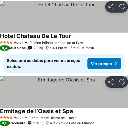
Partilhar
Ad
Hotel Chateau De La Tour
Ver preços
Hotel
Piscina infinita sazonal ao ar livre
Ver preços
4 Estrelas
8,4
Muito boa
2.219
a 4.1 km de Fête du Mimosa
Selecione as datas para ver os preços
Ver preços
exatos.
Partilhar
Ad
Ermitage de l’Oasis et Spa
Ver preços
Hotel
Restaurante Bistrot de l'Oasis
Ver preços
4 Estrelas
8,9
Excelente
2.385
a 2.2 km de Fête du Mimosa