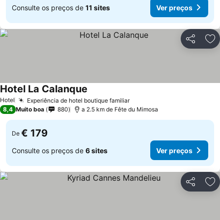
Consulte os preços de
11 sites
Ver preços
Partilhar
Ad
Hotel La Calanque
Ver preços
Hotel
Experiência de hotel boutique familiar
Ver preços
8,4
Muito boa
880
a 2.5 km de Fête du Mimosa
€ 179
De
Consulte os preços de
6 sites
Ver preços
Partilhar
Ad