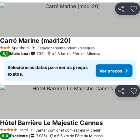
Partilhar
Ad
Carré Marine (mad120)
Ver preços
Aparthotel
Estacionamento privativo seguro
Ver preços
3 Estrelas
8,1
Muito boa
735
a 1.3 km de Fête du Mimosa
Selecione as datas para ver os preços
Ver preços
exatos.
Partilhar
Ad
Hôtel Barrière Le Majestic Cannes
Ver preços
Hotel
Jantar com chef com estrela Michelin
Ver preços
5 Estrelas
9,0
Excelente
7.985
a 6.6 km de Fête du Mimosa