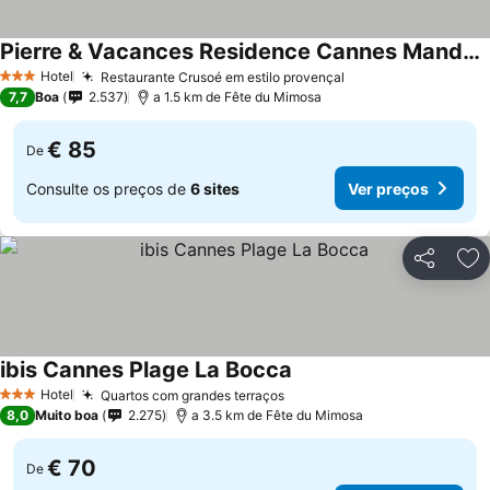
Pierre & Vacances Residence Cannes Mandelieu
Ver preços
Hotel
Restaurante Crusoé em estilo provençal
Ver preços
3 Estrelas
7,7
Boa
2.537
a 1.5 km de Fête du Mimosa
€ 85
De
Consulte os preços de
6 sites
Ver preços
Partilhar
Ad
ibis Cannes Plage La Bocca
Ver preços
Hotel
Quartos com grandes terraços
Ver preços
3 Estrelas
8,0
Muito boa
2.275
a 3.5 km de Fête du Mimosa
€ 70
De