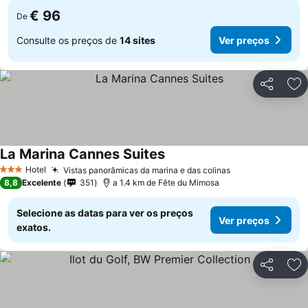
€ 96
De
Consulte os preços de
14 sites
Ver preços
Partilhar
Ad
La Marina Cannes Suites
Ver preços
Hotel
Vistas panorâmicas da marina e das colinas
Ver preços
3 Estrelas
8,8
Excelente
351
a 1.4 km de Fête du Mimosa
Selecione as datas para ver os preços
Ver preços
exatos.
Partilhar
Ad