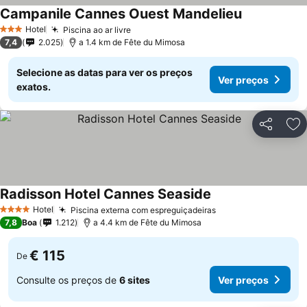
Campanile Cannes Ouest Mandelieu
Ver preços
Hotel
Piscina ao ar livre
Ver preços
3 Estrelas
7,4
2.025
a 1.4 km de Fête du Mimosa
Selecione as datas para ver os preços
Ver preços
exatos.
Partilhar
Ad
Radisson Hotel Cannes Seaside
Ver preços
Hotel
Piscina externa com espreguiçadeiras
Ver preços
4 Estrelas
7,8
Boa
1.212
a 4.4 km de Fête du Mimosa
€ 115
De
Consulte os preços de
6 sites
Ver preços