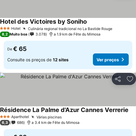
Hotel des Victoires by Soniho
Ver preços
Hotel
Culinária regional tradicional no La Bastide Rouge
Ver preço
3 Estrelas
8,2
Muito boa
3.078
a 1.9 km de Fête du Mimosa
€ 65
De
Consulte os preços de
12 sites
Ver preços
Partilhar
Ad
Résidence La Palme d'Azur Cannes Verrerie
Ver
Aparthotel
Várias piscinas
Ver preços
3 Estrelas
6,3
686
a 3.4 km de Fête du Mimosa