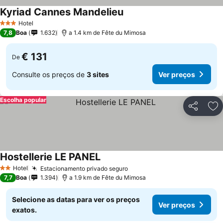
Kyriad Cannes Mandelieu
Ver preços
Hotel
3 Estrelas
7,8
Boa
1.632
a 1.4 km de Fête du Mimosa
€ 131
De
Consulte os preços de
3 sites
Ver preços
Escolha popular
Partilhar
Ad
Hostellerie LE PANEL
Ver preços
Hotel
Estacionamento privado seguro
Ver preços
2 Estrelas
7,7
Boa
1.394
a 1.9 km de Fête du Mimosa
Selecione as datas para ver os preços
Ver preços
exatos.