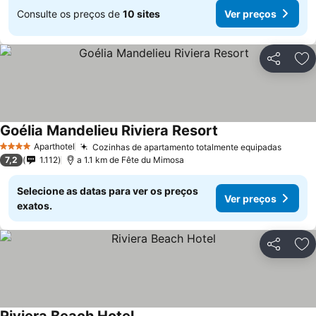
Consulte os preços de
10 sites
Ver preços
Partilhar
Ad
Goélia Mandelieu Riviera Resort
Ver preços
Aparthotel
Cozinhas de apartamento totalmente equipadas
Ver pr
4 Estrelas
7,2
1.112
a 1.1 km de Fête du Mimosa
Selecione as datas para ver os preços
Ver preços
exatos.
Partilhar
Ad