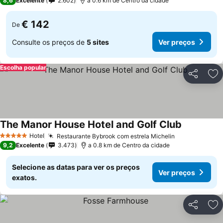
8,6
Excelente
2.602
a 0.6 km de Centro da cidade
€ 142
De
Consulte os preços de
5 sites
Ver preços
Escolha popular
Partilhar
Ad
The Manor House Hotel and Golf Club
Hotel
Restaurante Bybrook com estrela Michelin
5 Estrelas
9,2
Excelente
3.473
a 0.8 km de Centro da cidade
Selecione as datas para ver os preços
Ver preços
exatos.
Partilhar
Ad