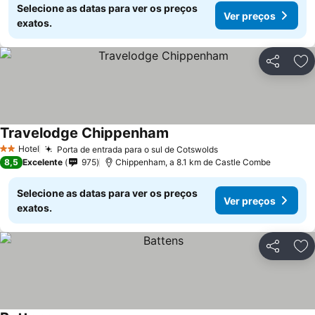
Selecione as datas para ver os preços
Ver preços
exatos.
Partilhar
Ad
Travelodge Chippenham
Hotel
Porta de entrada para o sul de Cotswolds
2 Estrelas
8,5
Excelente
975
Chippenham, a 8.1 km de Castle Combe
Selecione as datas para ver os preços
Ver preços
exatos.
Partilhar
Ad