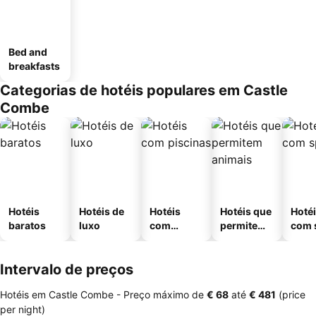
Bed and
breakfasts
Categorias de hotéis populares em Castle
Combe
Hotéis
Hotéis de
Hotéis
Hotéis que
Hoté
baratos
luxo
com
permitem
com 
piscinas
animais
Intervalo de preços
Hotéis em Castle Combe -
Preço máximo
de
‎€ 68
até
‎€ 481
(price
per night)