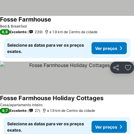
Fosse Farmhouse
Bed & Breakfast
8,8
Excelente
239
a 1.9 km de Centro da cidade
Selecione as datas para ver os preços
Ver preços
exatos.
Partilhar
Ad
Fosse Farmhouse Holiday Cottages
Casa/apartamento inteiro
8,7
Excelente
27
a 1.9 km de Centro da cidade
Selecione as datas para ver os preços
Ver preços
exatos.