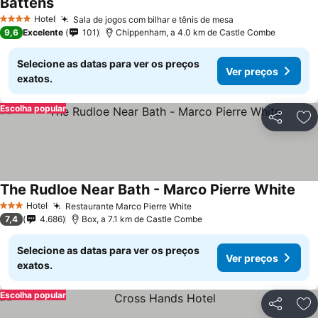
Battens
Hotel
Sala de jogos com bilhar e tênis de mesa
4 Estrelas
9,6
Excelente
101
Chippenham, a 4.0 km de Castle Combe
Selecione as datas para ver os preços
Ver preços
exatos.
Escolha popular
Partilhar
Ad
The Rudloe Near Bath - Marco Pierre White
Hotel
Restaurante Marco Pierre White
3 Estrelas
7,4
4.686
Box, a 7.1 km de Castle Combe
Selecione as datas para ver os preços
Ver preços
exatos.
Escolha popular
Partilhar
Ad