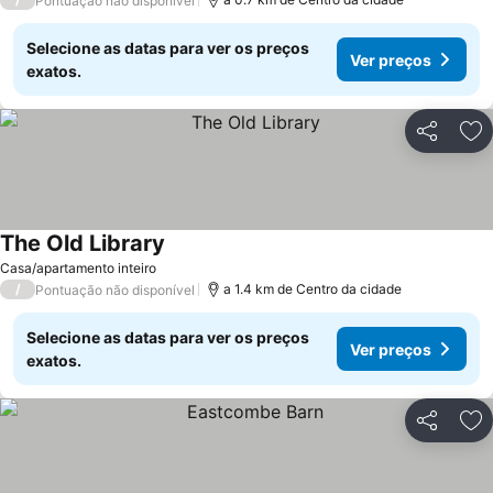
Pontuação não disponível
Selecione as datas para ver os preços
Ver preços
exatos.
Partilhar
Ad
The Old Library
Casa/apartamento inteiro
/
a 1.4 km de Centro da cidade
Pontuação não disponível
Selecione as datas para ver os preços
Ver preços
exatos.
Partilhar
Ad