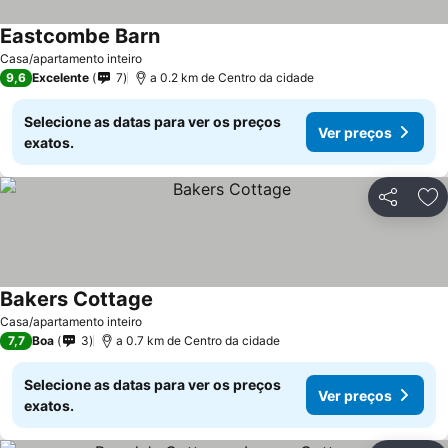
Eastcombe Barn
Casa/apartamento inteiro
9,6
Excelente
7
a 0.2 km de Centro da cidade
Selecione as datas para ver os preços
Ver preços
exatos.
Partilhar
Ad
Bakers Cottage
Casa/apartamento inteiro
7,7
Boa
3
a 0.7 km de Centro da cidade
Selecione as datas para ver os preços
Ver preços
exatos.