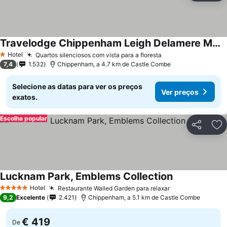
Travelodge Chippenham Leigh Delamere M4 Eastbound
Hotel
Quartos silenciosos com vista para a floresta
1 Estrelas
7,4
1.532
Chippenham, a 4.7 km de Castle Combe
Selecione as datas para ver os preços
Ver preços
exatos.
Escolha popular
Partilhar
Ad
Lucknam Park, Emblems Collection
Hotel
Restaurante Walled Garden para relaxar
5 Estrelas
9,2
Excelente
2.421
Chippenham, a 5.1 km de Castle Combe
€ 419
De