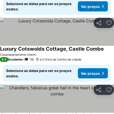
Selecione as datas para ver os preços
Ver preços
exatos.
Partilhar
Ad
Luxury Cotswolds Cottage, Castle Combe
Casa/apartamento inteiro
9,5
Excelente
18
a 0.6 km de Centro da cidade
Selecione as datas para ver os preços
Ver preços
exatos.
Partilhar
Ad