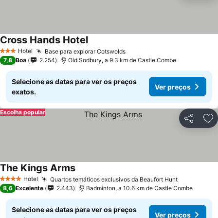
Cross Hands Hotel
Hotel
Base para explorar Cotswolds
3 Estrelas
7,8
Boa
2.254
Old Sodbury, a 9.3 km de Castle Combe
Selecione as datas para ver os preços
Ver preços
exatos.
Escolha popular
Partilhar
Ad
The Kings Arms
Hotel
Quartos temáticos exclusivos da Beaufort Hunt
4 Estrelas
8,6
Excelente
2.443
Badminton, a 10.6 km de Castle Combe
Selecione as datas para ver os preços
Ver preços