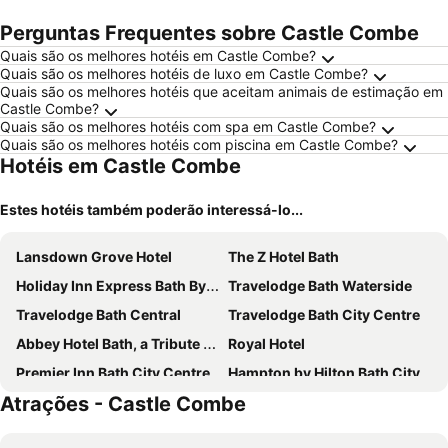
Perguntas Frequentes sobre Castle Combe
Quais são os melhores hotéis em Castle Combe?
Quais são os melhores hotéis de luxo em Castle Combe?
Quais são os melhores hotéis que aceitam animais de estimação em
Castle Combe?
Quais são os melhores hotéis com spa em Castle Combe?
Quais são os melhores hotéis com piscina em Castle Combe?
Hotéis em Castle Combe
Estes hotéis também poderão interessá-lo...
Lansdown Grove Hotel
The Z Hotel Bath
Holiday Inn Express Bath By Ihg
Travelodge Bath Waterside
Travelodge Bath Central
Travelodge Bath City Centre
Abbey Hotel Bath, a Tribute Portfolio Hotel
Royal Hotel
Premier Inn Bath City Centre
Hampton by Hilton Bath City
Atrações - Castle Combe
The Manor House Hotel and Golf Club
Travelodge Chippenham
The Roseate Villa Bath
The Old Mill Hotel