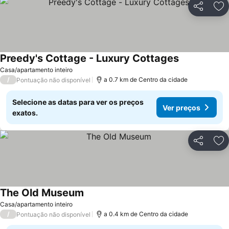
Partilhar
Ad
Preedy's Cottage - Luxury Cottages
Casa/apartamento inteiro
/
a 0.7 km de Centro da cidade
Pontuação não disponível
Selecione as datas para ver os preços
Ver preços
exatos.
Partilhar
Ad
The Old Museum
Casa/apartamento inteiro
/
a 0.4 km de Centro da cidade
Pontuação não disponível