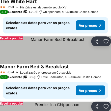
The White Hart
Hotel
Histórica estalagem do século XVI
2 Estrelas
8,5
Excelente
1.708
Chippenham, a 2.6 km de Castle Combe
Selecione as datas para ver os preços
Ver preços
exatos.
Escolha popular
Partilhar
Ad
Manor Farm Bed & Breakfast
Hotel
Localização pitoresca em Cotswolds
2 Estrelas
9,5
Excelente
382
Little Badminton, a 2.9 km de Castle Combe
Selecione as datas para ver os preços
Ver preços
exatos.
Escolha popular
Partilhar
Ad