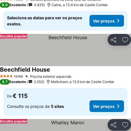
4 Estrelas
9,0
Excelente
4.835
Calne, a 13.6 km de Castle Combe
Selecione as datas para ver os preços
Ver preços
exatos.
Escolha popular
Partilhar
Ad
Beechfield House
Hotel
Piscina exterior aquecida
4 Estrelas
8,7
Excelente
2.552
Melksham, a 12.9 km de Castle Combe
€ 115
De
Consulte os preços de
5 sites
Ver preços
Escolha popular
Partilhar
Ad