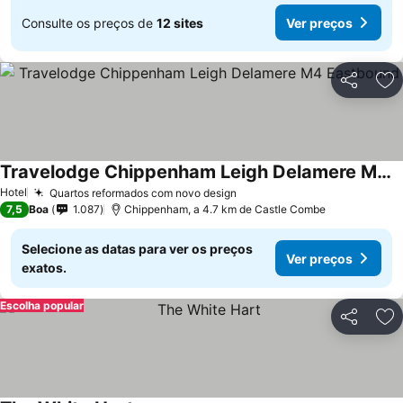
Consulte os preços de
12 sites
Ver preços
Partilhar
Ad
Travelodge Chippenham Leigh Delamere M4 Eastbound
Hotel
Quartos reformados com novo design
7,5
Boa
1.087
Chippenham, a 4.7 km de Castle Combe
Selecione as datas para ver os preços
Ver preços
exatos.
Escolha popular
Partilhar
Ad