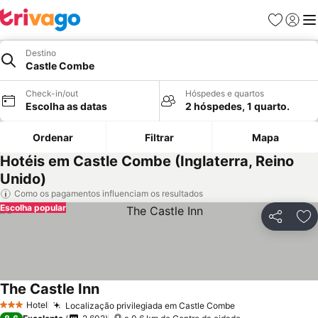
Favoritos
Iniciar
Me
Destino
Castle Combe
Check-in/out
Hóspedes e quartos
Escolha as datas
2 hóspedes, 1 quarto.
Ordenar
Filtrar
Mapa
Hotéis em Castle Combe (Inglaterra, Reino
Unido)
Como os pagamentos influenciam os resultados
Escolha popular
Partilhar
Ad
The Castle Inn
Hotel
Localização privilegiada em Castle Combe
3 Estrelas