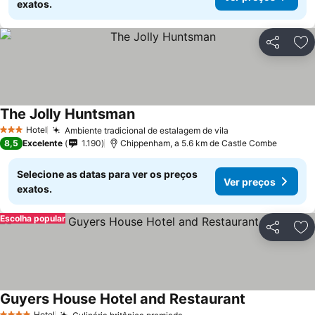
exatos.
Partilhar
Ad
The Jolly Huntsman
Hotel
Ambiente tradicional de estalagem de vila
3 Estrelas
8,5
Excelente
1.190
Chippenham, a 5.6 km de Castle Combe
Selecione as datas para ver os preços
Ver preços
exatos.
Escolha popular
Partilhar
Ad
Guyers House Hotel and Restaurant
Hotel