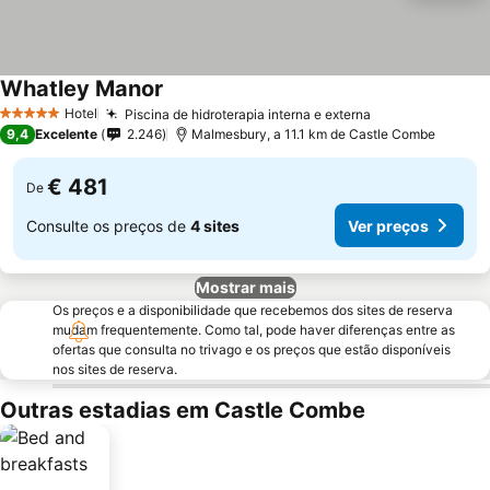
Whatley Manor
Hotel
Piscina de hidroterapia interna e externa
5 Estrelas
9,4
Excelente
2.246
Malmesbury, a 11.1 km de Castle Combe
€ 481
De
Consulte os preços de
4 sites
Ver preços
Mostrar mais
Os preços e a disponibilidade que recebemos dos sites de reserva
mudam frequentemente. Como tal, pode haver diferenças entre as
ofertas que consulta no trivago e os preços que estão disponíveis
nos sites de reserva.
Outras estadias em Castle Combe