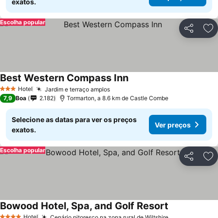
exatos.
Escolha popular
Partilhar
Ad
Best Western Compass Inn
Hotel
Jardim e terraço amplos
3 Estrelas
7,9
Boa
2.182
Tormarton, a 8.6 km de Castle Combe
Selecione as datas para ver os preços
Ver preços
exatos.
Escolha popular
Partilhar
Ad
Bowood Hotel, Spa, and Golf Resort
Hotel
Cenário pitoresco na zona rural de Wiltshire