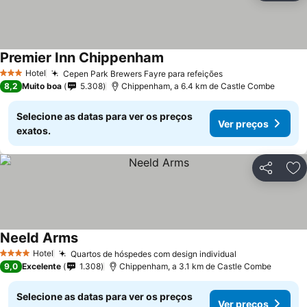
Premier Inn Chippenham
Hotel
Cepen Park Brewers Fayre para refeições
3 Estrelas
8,2
Muito boa
5.308
Chippenham, a 6.4 km de Castle Combe
Selecione as datas para ver os preços
Ver preços
exatos.
Partilhar
Ad
Neeld Arms
Hotel
Quartos de hóspedes com design individual
4 Estrelas
9,0
Excelente
1.308
Chippenham, a 3.1 km de Castle Combe
Selecione as datas para ver os preços
Ver preços