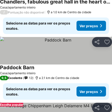
Chandlers, fabulous great hall in the heart of Castle combe
Casa/apartamento inteiro
/
a 1.0 km de Centro da cidade
Pontuação não disponível
Selecione as datas para ver os preços
Ver preços
exatos.
Partilhar
Ad
Paddock Barn
Casa/apartamento inteiro
9,5
Excelente
12
a 2.1 km de Centro da cidade
Selecione as datas para ver os preços
Ver preços
exatos.
Escolha popular
Partilhar
Ad