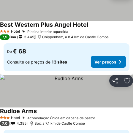
Best Western Plus Angel Hotel
Hotel
Piscina interior aquecida
3 Estrelas
7,9
Boa
3.445
Chippenham, a 8.4 km de Castle Combe
€ 68
De
Consulte os preços de
13 sites
Ver preços
Partilhar
Ad
Rudloe Arms
Hotel
Acomodação única em cabana de pastor
3 Estrelas
7,0
4.395
Box, a 7.1 km de Castle Combe