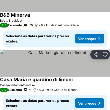
B&B Minerva
Ver preços
Bed & Breakfast
9,5
Excelente
69
a 0.2 km de Centro da cidade
Selecione as datas para ver os preços
Ver preços
exatos.
Partilhar
Ad
Casa Maria e giardino di limoni
Ver preços
Casa/apartamento inteiro
9,9
Excelente
7
a 0.3 km de Centro da cidade
Selecione as datas para ver os preços
Ver preços
exatos.