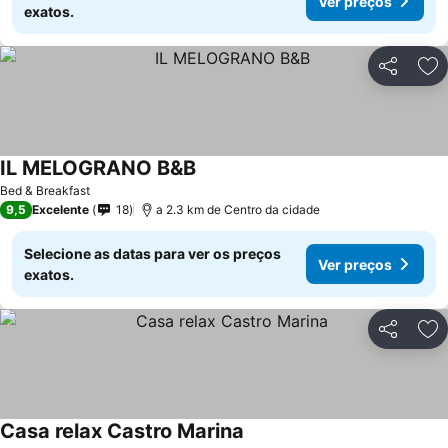
Ver preços
exatos.
Partilhar
Ad
IL MELOGRANO B&B
Ver preços
Bed & Breakfast
9,5
Excelente
18
a 2.3 km de Centro da cidade
Selecione as datas para ver os preços
Ver preços
exatos.
Partilhar
Ad
Casa relax Castro Marina
Ver preços