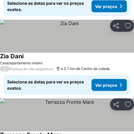
Selecione as datas para ver os preços
Ver preços
exatos.
Partilhar
Ad
Zia Dani
Ver preços
Casa/apartamento inteiro
/
a 0.7 km de Centro da cidade
Pontuação não disponível
Selecione as datas para ver os preços
Ver preços
exatos.
Partilhar
Ad