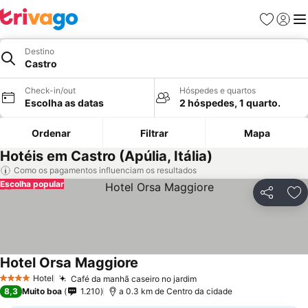
Favoritos
Iniciar
Me
Destino
Castro
Check-in/out
Hóspedes e quartos
Escolha as datas
2 hóspedes, 1 quarto.
Ordenar
Filtrar
Mapa
Hotéis em Castro (Apúlia, Itália)
Como os pagamentos influenciam os resultados
Escolha popular
Partilhar
Ad
Hotel Orsa Maggiore
Ver preços
Hotel
Café da manhã caseiro no jardim
Ver preços
4 Estrelas
8,3
Muito boa
1.210
a 0.3 km de Centro da cidade