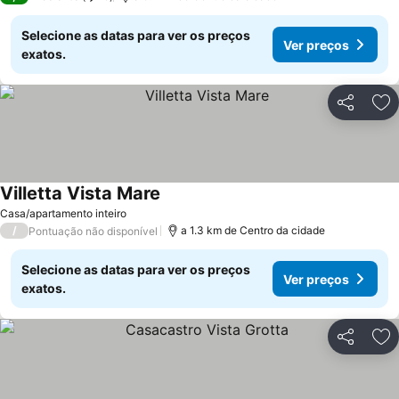
Selecione as datas para ver os preços
Ver preços
exatos.
Partilhar
Ad
Villetta Vista Mare
Ver preços
Casa/apartamento inteiro
/
a 1.3 km de Centro da cidade
Pontuação não disponível
Selecione as datas para ver os preços
Ver preços
exatos.
Partilhar
Ad