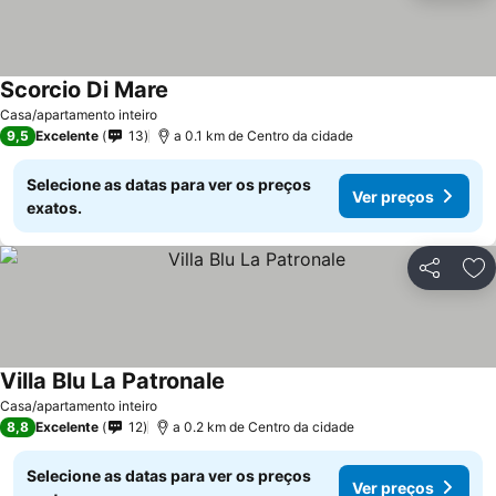
Scorcio Di Mare
Ver preços
Casa/apartamento inteiro
9,5
Excelente
13
a 0.1 km de Centro da cidade
Selecione as datas para ver os preços
Ver preços
exatos.
Partilhar
Ad
Villa Blu La Patronale
Ver preços
Casa/apartamento inteiro
8,8
Excelente
12
a 0.2 km de Centro da cidade
Selecione as datas para ver os preços
Ver preços