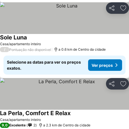
Partilhar
Ad
Sole Luna
Ver preços
Casa/apartamento inteiro
/
a 0.6 km de Centro da cidade
Pontuação não disponível
Selecione as datas para ver os preços
Ver preços
exatos.
Partilhar
Ad
La Perla, Comfort E Relax
Ver preços
Casa/apartamento inteiro
9,0
Excelente
2
a 2.3 km de Centro da cidade