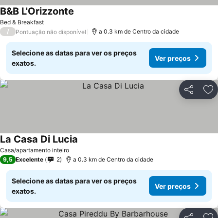
B&B L'Orizzonte
Ver preços
Bed & Breakfast
/
a 0.3 km de Centro da cidade
Pontuação não disponível
Selecione as datas para ver os preços
Ver preços
exatos.
Partilhar
Ad
La Casa Di Lucia
Ver preços
Casa/apartamento inteiro
9,5
Excelente
2
a 0.3 km de Centro da cidade
Selecione as datas para ver os preços
Ver preços
exatos.