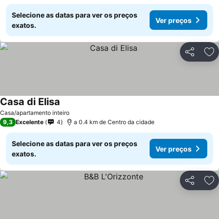
Selecione as datas para ver os preços
Ver preços
exatos.
Partilhar
Ad
Casa di Elisa
Ver preços
Casa/apartamento inteiro
9,3
Excelente
4
a 0.4 km de Centro da cidade
Selecione as datas para ver os preços
Ver preços
exatos.
Partilhar
Ad