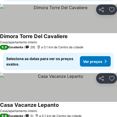
Partilhar
Ad
Dimora Torre Del Cavaliere
Ver preços
Casa/apartamento inteiro
9,9
Excelente
29
a 0.1 km de Centro da cidade
Selecione as datas para ver os preços
Ver preços
exatos.
Partilhar
Ad
Casa Vacanze Lepanto
Ver preços
Casa/apartamento inteiro
9,6
Excelente
5
a 0.1 km de Centro da cidade