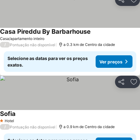
Partilhar
Ad
Casa Pireddu By Barbarhouse
Ver preços
Casa/apartamento inteiro
/
a 0.3 km de Centro da cidade
Pontuação não disponível
Selecione as datas para ver os preços
Ver preços
exatos.
Partilhar
Ad
Sofia
Ver preços
Hotel
1 Estrelas
/
a 0.9 km de Centro da cidade
Pontuação não disponível