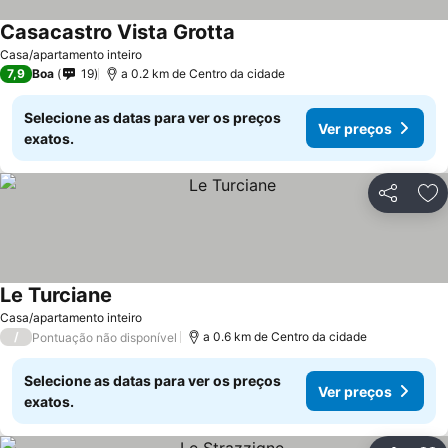
Casacastro Vista Grotta
Ver preços
Casa/apartamento inteiro
7,9
Boa
19
a 0.2 km de Centro da cidade
Selecione as datas para ver os preços
Ver preços
exatos.
Partilhar
Ad
Le Turciane
Ver preços
Casa/apartamento inteiro
/
a 0.6 km de Centro da cidade
Pontuação não disponível
Selecione as datas para ver os preços
Ver preços
exatos.