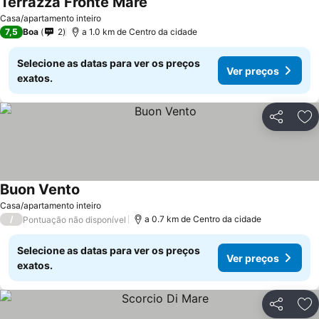
Terrazza Fronte Mare
Ver preços
Casa/apartamento inteiro
7,5
Boa
2
a 1.0 km de Centro da cidade
Selecione as datas para ver os preços
Ver preços
exatos.
Partilhar
Ad
Buon Vento
Ver preços
Casa/apartamento inteiro
/
a 0.7 km de Centro da cidade
Pontuação não disponível
Selecione as datas para ver os preços
Ver preços
exatos.
Partilhar
Ad