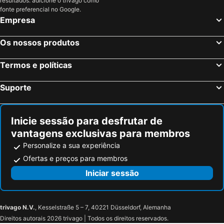
resultados: adicione o trivago como
Porto Cesareo, Apúlia Hotéis
Fasano, Apúlia Hotéis
fonte preferencial no Google.
Taranto, Apúlia Hotéis
Roma, Lazio Hotéis
Empresa
Milão, Lombardia Hotéis
Veneza, Veneto Hotéis
Os nossos produtos
Florença, Toscana Hotéis
Nápoles, Campanha Hotéis
Bolonha, Emília-Romanha Hotéis
Palermo, Sicília Hotéis
Termos e políticas
Verona, Veneto Hotéis
Cagliari, Sardenha Hotéis
Suporte
Inicie sessão para desfrutar de
vantagens exclusivas para membros
Personalize a sua experiência
Ofertas e preços para membros
Iniciar sessão
trivago N.V.
, Kesselstraße 5 – 7, 40221 Düsseldorf, Alemanha
Direitos autorais 2026 trivago | Todos os direitos reservados.