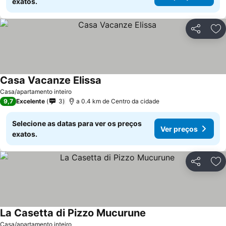
exatos.
Partilhar
Ad
Casa Vacanze Elissa
Ver preços
Casa/apartamento inteiro
9,7
Excelente
3
a 0.4 km de Centro da cidade
Selecione as datas para ver os preços
Ver preços
exatos.
Partilhar
Ad
La Casetta di Pizzo Mucurune
Ver preços
Casa/apartamento inteiro