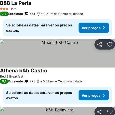
B&B La Perla
Ver preços
Hotel
3 Estrelas
9,6
Excelente
44
a 0.2 km de Centro da cidade
Selecione as datas para ver os preços
Ver preços
exatos.
Partilhar
Ad
Athena b&b Castro
Ver preços
Bed & Breakfast
9,1
Excelente
77
a 0.5 km de Centro da cidade
Selecione as datas para ver os preços
Ver preços
exatos.
Partilhar
Ad