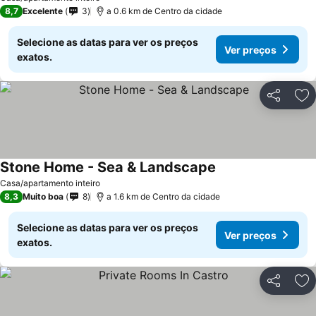
8,7
Excelente
3
a 0.6 km de Centro da cidade
Selecione as datas para ver os preços
Ver preços
exatos.
Partilhar
Ad
Stone Home - Sea & Landscape
Ver preços
Casa/apartamento inteiro
8,3
Muito boa
8
a 1.6 km de Centro da cidade
Selecione as datas para ver os preços
Ver preços
exatos.
Partilhar
Ad