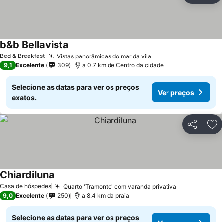
b&b Bellavista
Ver preços
Bed & Breakfast
Vistas panorâmicas do mar da vila
Ver preços
9,1
Excelente
309
a 0.7 km de Centro da cidade
Selecione as datas para ver os preços
Ver preços
exatos.
Partilhar
Ad
Chiardiluna
Ver preços
Casa de hóspedes
Quarto 'Tramonto' com varanda privativa
Ver preços
9,0
Excelente
250
a 8.4 km da praia
Selecione as datas para ver os preços