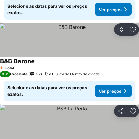
Selecione as datas para ver os preços
Ver preços
exatos.
Partilhar
Ad
B&B Barone
Ver preços
Hotel
1 Estrelas
9,2
Excelente
32
a 0.8 km de Centro da cidade
Selecione as datas para ver os preços
Ver preços
exatos.
Partilhar
Ad