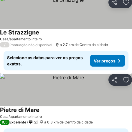
Partilhar
Ad
Le Strazzigne
Ver preços
Casa/apartamento inteiro
/
a 2.7 km de Centro da cidade
Pontuação não disponível
Selecione as datas para ver os preços
Ver preços
exatos.
Partilhar
Ad
Pietre di Mare
Ver preços
Casa/apartamento inteiro
9,5
Excelente
2
a 0.3 km de Centro da cidade