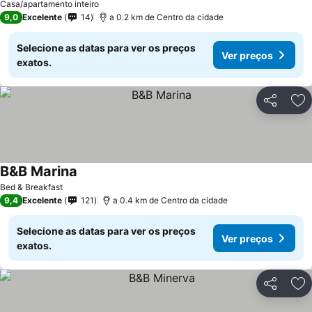
Casa/apartamento inteiro
9,0
Excelente
14
a 0.2 km de Centro da cidade
Selecione as datas para ver os preços
Ver preços
exatos.
Partilhar
Ad
B&B Marina
Ver preços
Bed & Breakfast
9,4
Excelente
121
a 0.4 km de Centro da cidade
Selecione as datas para ver os preços
Ver preços
exatos.
Partilhar
Ad