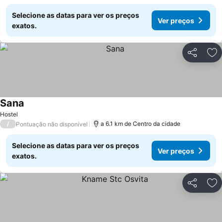
Selecione as datas para ver os preços
Ver preços
exatos.
Partilhar
Ad
Sana
Hostel
/
a 6.1 km de Centro da cidade
Pontuação não disponível
Selecione as datas para ver os preços
Ver preços
exatos.
Partilhar
Ad