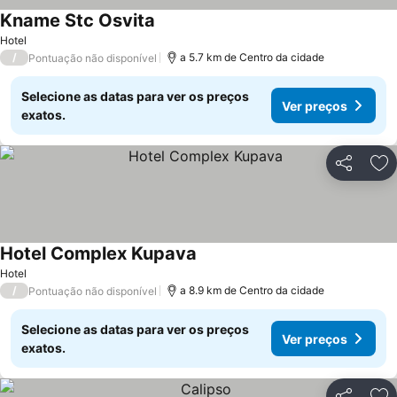
Kname Stc Osvita
Hotel
/
a 5.7 km de Centro da cidade
Pontuação não disponível
Selecione as datas para ver os preços
Ver preços
exatos.
Partilhar
Ad
Hotel Complex Kupava
Hotel
/
a 8.9 km de Centro da cidade
Pontuação não disponível
Selecione as datas para ver os preços
Ver preços
exatos.