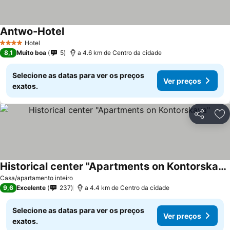
Antwo-Hotel
Hotel
4 Estrelas
8,1
Muito boa
5
a 4.6 km de Centro da cidade
Selecione as datas para ver os preços
Ver preços
exatos.
Partilhar
Ad
Historical center "Apartments on Kontorskaya"
Casa/apartamento inteiro
9,6
Excelente
237
a 4.4 km de Centro da cidade
Selecione as datas para ver os preços
Ver preços
exatos.