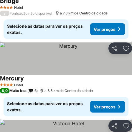
Bridge
Hotel
4 Estrelas
/
a 7.8 km de Centro da cidade
Pontuação não disponível
Selecione as datas para ver os preços
Ver preços
exatos.
Partilhar
Ad
Mercury
Hotel
4 Estrelas
8,0
Muito boa
6
a 8.3 km de Centro da cidade
Selecione as datas para ver os preços
Ver preços
exatos.
Partilhar
Ad