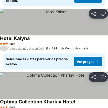
exatos.
Partilhar
Ad
Hotel Kalyna
Hotel
3 Estrelas
/
a 5.9 km de Centro da cidade
Pontuação não disponível
Selecione as datas para ver os preços
Ver preços
exatos.
Partilhar
Ad
Optima Collection Kharkiv Hotel
Hotel