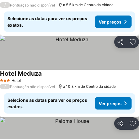
3 Estrelas
/
a 5.5 km de Centro da cidade
Pontuação não disponível
Selecione as datas para ver os preços
Ver preços
exatos.
Partilhar
Ad
Hotel Meduza
Hotel
3 Estrelas
/
a 10.8 km de Centro da cidade
Pontuação não disponível
Selecione as datas para ver os preços
Ver preços
exatos.
Partilhar
Ad