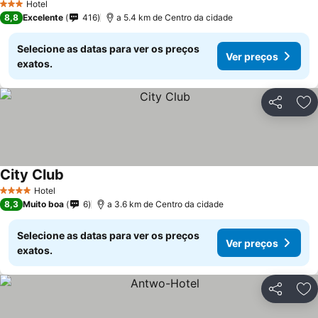
Hotel
3 Estrelas
8,8
Excelente
416
a 5.4 km de Centro da cidade
Selecione as datas para ver os preços
Ver preços
exatos.
Partilhar
Ad
City Club
Hotel
4 Estrelas
8,3
Muito boa
6
a 3.6 km de Centro da cidade
Selecione as datas para ver os preços
Ver preços
exatos.
Partilhar
Ad