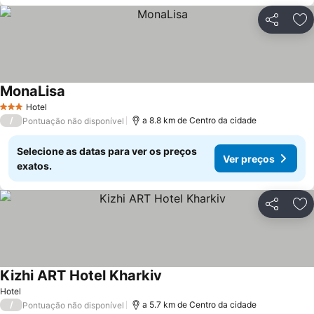
Partilhar
Ad
MonaLisa
Hotel
3 Estrelas
/
a 8.8 km de Centro da cidade
Pontuação não disponível
Selecione as datas para ver os preços
Ver preços
exatos.
Partilhar
Ad
Kizhi ART Hotel Kharkiv
Hotel
/
a 5.7 km de Centro da cidade
Pontuação não disponível