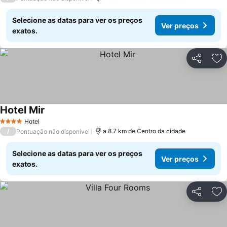
Selecione as datas para ver os preços
Ver preços
exatos.
Partilhar
Ad
Hotel Mir
Hotel
4 Estrelas
/
a 8.7 km de Centro da cidade
Pontuação não disponível
Selecione as datas para ver os preços
Ver preços
exatos.
Partilhar
Ad