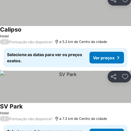
Partilhar
Ad
Calipso
Hotel
/
a 5.2 km de Centro da cidade
Pontuação não disponível
Selecione as datas para ver os preços
Ver preços
exatos.
Partilhar
Ad
SV Park
Hotel
/
a 7.3 km de Centro da cidade
Pontuação não disponível