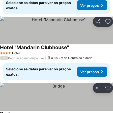
Selecione as datas para ver os preços
Ver preços
exatos.
Partilhar
Ad
Hotel "Mandarin Clubhouse"
Hotel
4 Estrelas
/
a 6.5 km de Centro da cidade
Pontuação não disponível
Selecione as datas para ver os preços
Ver preços
exatos.
Partilhar
Ad