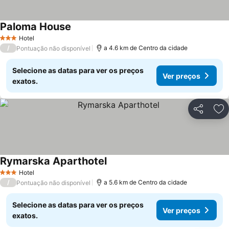
Paloma House
Hotel
3 Estrelas
/
a 4.6 km de Centro da cidade
Pontuação não disponível
Selecione as datas para ver os preços
Ver preços
exatos.
Partilhar
Ad
Rymarska Aparthotel
Hotel
3 Estrelas
/
a 5.6 km de Centro da cidade
Pontuação não disponível
Selecione as datas para ver os preços
Ver preços
exatos.