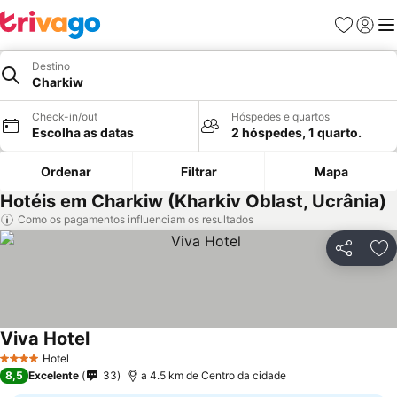
Favoritos
Iniciar
Me
Destino
Charkiw
Check-in/out
Hóspedes e quartos
Escolha as datas
2 hóspedes, 1 quarto.
Ordenar
Filtrar
Mapa
Hotéis em Charkiw (Kharkiv Oblast, Ucrânia)
Como os pagamentos influenciam os resultados
Partilhar
Ad
Viva Hotel
Hotel
4 Estrelas
8,5
Excelente
33
a 4.5 km de Centro da cidade