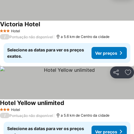
Victoria Hotel
Hotel
3 Estrelas
/
a 5.6 km de Centro da cidade
Pontuação não disponível
Selecione as datas para ver os preços
Ver preços
exatos.
Partilhar
Ad
Hotel Yellow unlimited
Hotel
3 Estrelas
/
a 5.6 km de Centro da cidade
Pontuação não disponível
Selecione as datas para ver os preços
Ver preços