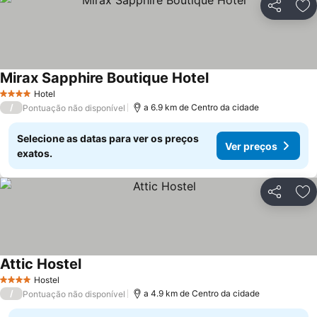
Partilhar
Ad
Mirax Sapphire Boutique Hotel
Hotel
4 Estrelas
/
a 6.9 km de Centro da cidade
Pontuação não disponível
Selecione as datas para ver os preços
Ver preços
exatos.
Partilhar
Ad
Attic Hostel
Hostel
4 Estrelas
/
a 4.9 km de Centro da cidade
Pontuação não disponível