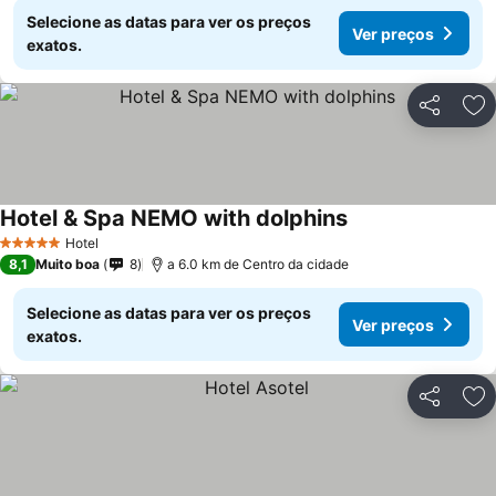
Selecione as datas para ver os preços
Ver preços
exatos.
Partilhar
Ad
Hotel & Spa NEMO with dolphins
Hotel
5 Estrelas
8,1
Muito boa
8
a 6.0 km de Centro da cidade
Selecione as datas para ver os preços
Ver preços
exatos.
Partilhar
Ad