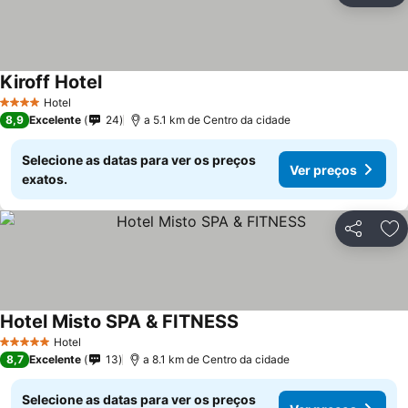
Kiroff Hotel
Hotel
4 Estrelas
8,9
Excelente
24
a 5.1 km de Centro da cidade
Selecione as datas para ver os preços
Ver preços
exatos.
Partilhar
Ad
Hotel Misto SPA & FITNESS
Hotel
5 Estrelas
8,7
Excelente
13
a 8.1 km de Centro da cidade
Selecione as datas para ver os preços