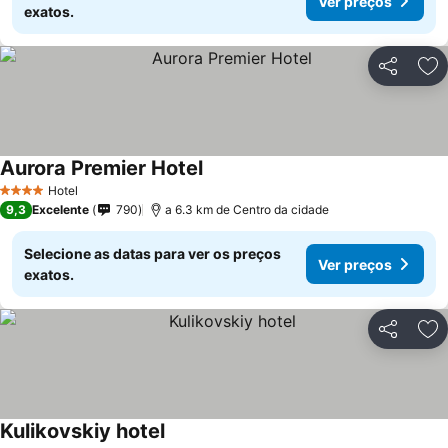
Ver preços
exatos.
Partilhar
Ad
Aurora Premier Hotel
Hotel
4 Estrelas
9,3
Excelente
790
a 6.3 km de Centro da cidade
Selecione as datas para ver os preços
Ver preços
exatos.
Partilhar
Ad
Kulikovskiy hotel