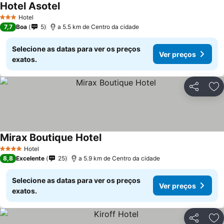
Hotel Asotel
Hotel
3 Estrelas
7,7
Boa
5
a 5.5 km de Centro da cidade
Selecione as datas para ver os preços
Ver preços
exatos.
Partilhar
Ad
Mirax Boutique Hotel
Hotel
4 Estrelas
8,8
Excelente
25
a 5.9 km de Centro da cidade
Selecione as datas para ver os preços
Ver preços
exatos.
Partilhar
Ad