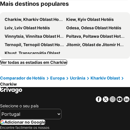
Mais destinos populares
Moskovskyi
Frunzenskyi
Dzerzhynsjkyj
Ordzhonikidzevskyi
Charkiw, Kharkiv Oblast Hotéis
Kiew, Kyiv Oblast Hotéis
Dynamo Stadium
Lviv, Lviv Oblast Hotéis
Odesa, Odesa Oblast Hotéis
Vinnytsia, Vinnitsa Oblast Hotéis
Poltava, Poltawa Oblast Hotéis
Ternopil, Ternopil Oblast Hotéis
Jitomir, Oblast de Jitomir Hotéis
Khust, Transcarpátia Oblast Hotéis
Ver todas as estadias em Charkiw
Comparador de Hotéis
Europa
Ucrânia
Kharkiv Oblast
Charkiw
Facebook
Twitter
Insta
Yo
Selecione o seu país
Adicionar no Google
Encontre facilmente os nossos