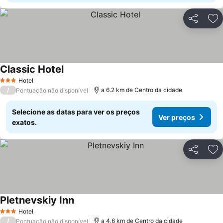
Partilhar
Ad
Classic Hotel
Hotel
3 Estrelas
/
a 6.2 km de Centro da cidade
Pontuação não disponível
Selecione as datas para ver os preços
Ver preços
exatos.
Partilhar
Ad
Pletnevskiy Inn
Hotel
3 Estrelas
/
a 4.6 km de Centro da cidade
Pontuação não disponível