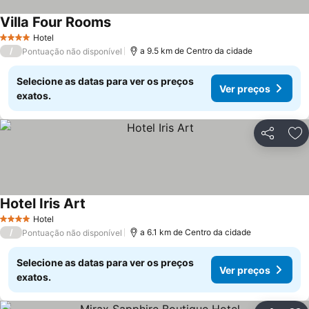
Villa Four Rooms
Hotel
4 Estrelas
/
a 9.5 km de Centro da cidade
Pontuação não disponível
Selecione as datas para ver os preços
Ver preços
exatos.
Partilhar
Ad
Hotel Iris Art
Hotel
4 Estrelas
/
a 6.1 km de Centro da cidade
Pontuação não disponível
Selecione as datas para ver os preços
Ver preços
exatos.