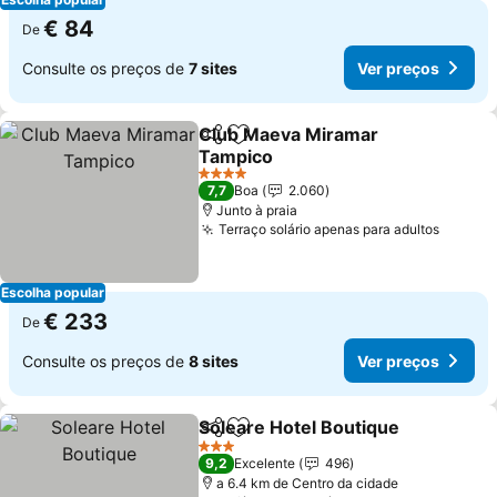
€ 84
De
Consulte os preços de
7 sites
Ver preços
Club Maeva Miramar
Partilhar
Adicionar aos favoritos
Tampico
Ver preços
4 Estrelas
7,7
Boa
2.060
Junto à praia
Terraço solário apenas para adultos
Ver pr
Escolha popular
€ 233
De
Consulte os preços de
8 sites
Ver preços
Soleare Hotel Boutique
Partilhar
Adicionar aos favoritos
Ver
3 Estrelas
9,2
Excelente
496
a 6.4 km de Centro da cidade