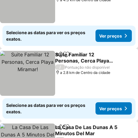
Selecione as datas para ver os preços
Ver preços
exatos.
Suite Familiar 12
Partilhar
Adicionar aos favoritos
Personas, Cerca Playa
Miramar!
Ver preços
/
Pontuação não disponível
a 2.8 km de Centro da cidade
Selecione as datas para ver os preços
Ver preços
exatos.
La Casa De Las Dunas A 5
Partilhar
Adicionar aos favoritos
Minutos Del Mar