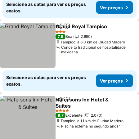
Selecione as datas para ver os preços
Ver preços
exatos.
Grand Royal Tampico
Partilhar
Adicionar aos favoritos
Ver 
3 Estrelas
7,5
Boa
2.690
Tampico, a 6.0 km de Ciudad Madero
Conceito tradicional de hospitalidade
mexicana
Selecione as datas para ver os preços
Ver preços
exatos.
Hafersons Inn Hotel &
Partilhar
Adicionar aos favoritos
Suites
Ver preços
4 Estrelas
8,7
Excelente
2.070
Tampico, a 1.1 km de Ciudad Madero
Piscina externa no segundo andar
Ver pre