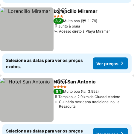
Lorencillo Miramar
Partilhar
Adicionar aos favoritos
Ver pre
3 Estrelas
8,2
Muito boa
1.179
Junto à praia
Acesso direto à Playa Miramar
Ver preço
Selecione as datas para ver os preços
Ver preços
exatos.
Hotel San Antonio
Partilhar
Adicionar aos favoritos
Ver pre
4 Estrelas
8,1
Muito boa
3.952
Tampico, a 2.9 km de Ciudad Madero
Culinária mexicana tradicional no La
Resaquita
Selecione as datas para ver os preços