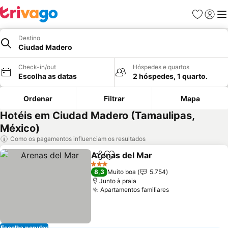
Favoritos
Iniciar
Me
Destino
Ciudad Madero
Check-in/out
Hóspedes e quartos
Escolha as datas
2 hóspedes, 1 quarto.
Ordenar
Filtrar
Mapa
Hotéis em Ciudad Madero (Tamaulipas,
México)
Como os pagamentos influenciam os resultados
Arenas del Mar
Partilhar
Adicionar aos favoritos
Ver preços
3 Estrelas
8,3
Muito boa
5.754
Junto à praia
Apartamentos familiares
Ver preços
Escolha popular