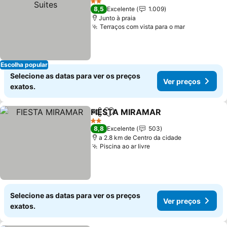
2 Estrelas
8,5
Excelente
1.009
Junto à praia
Terraços com vista para o mar
Ver preços
Escolha popular
Selecione as datas para ver os preços
Ver preços
exatos.
FIESTA MIRAMAR
Partilhar
Adicionar aos favoritos
Ver preç
2 Estrelas
8,8
Excelente
503
a 2.8 km de Centro da cidade
Piscina ao ar livre
Ver preços
Selecione as datas para ver os preços
Ver preços
exatos.