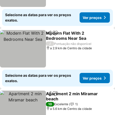
Selecione as datas para ver os preços
Ver preços
exatos.
Modern Flat With 2
Partilhar
Adicionar aos favoritos
Bedrooms Near Sea
Ver preços
/
Pontuação não disponível
a 2.9 km de Centro da cidade
Selecione as datas para ver os preços
Ver preços
exatos.
Apartment 2 min Miramar
Partilhar
Adicionar aos favoritos
beach
Ver preços
10
Excelente
1
a 5.6 km de Centro da cidade