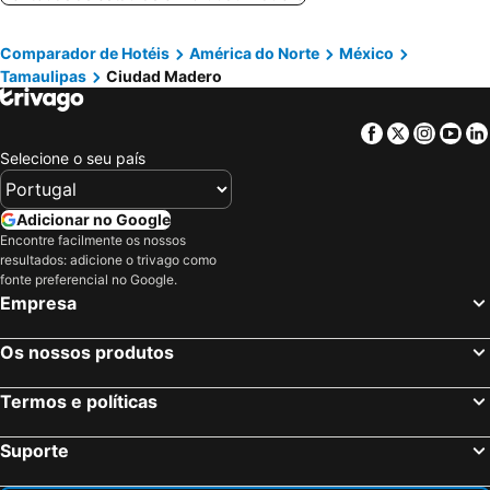
Comparador de Hotéis
América do Norte
México
Tamaulipas
Ciudad Madero
Facebook
Twitter
Insta
Yo
Selecione o seu país
Adicionar no Google
Encontre facilmente os nossos
resultados: adicione o trivago como
fonte preferencial no Google.
Empresa
Os nossos produtos
Termos e políticas
Suporte