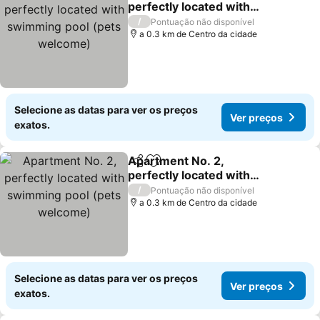
perfectly located with
swimming pool (pets
Ver preços
/
Pontuação não disponível
welcome)
a 0.3 km de Centro da cidade
Selecione as datas para ver os preços
Ver preços
exatos.
Apartment No. 2,
Partilhar
Adicionar aos favoritos
perfectly located with
swimming pool (pets
Ver preços
/
Pontuação não disponível
welcome)
a 0.3 km de Centro da cidade
Selecione as datas para ver os preços
Ver preços
exatos.