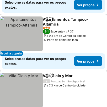
Selecione as datas para ver os preços
Ver preços
exatos.
Apartamentos Tampico-
Partilhar
Adicionar aos favoritos
Altamira
Ver preços
3 Estrelas
9,1
Excelente
37
a 9.3 km de Centro da cidade
Perto do comércio local
Ver preços
Escolha popular
Selecione as datas para ver os preços
Ver preços
exatos.
Villa Cielo y Mar
Partilhar
Adicionar aos favoritos
Ver preço
/
Pontuação não disponível
a 7.3 km de Centro da cidade