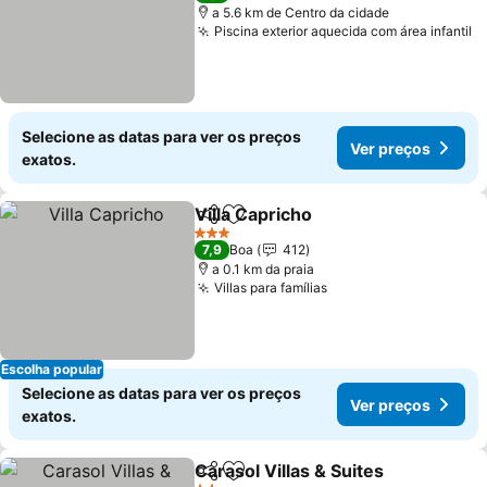
a 5.6 km de Centro da cidade
Piscina exterior aquecida com área infantil
V
Selecione as datas para ver os preços
Ver preços
exatos.
Villa Capricho
Partilhar
Adicionar aos favoritos
Ver preços
3 Estrelas
7,9
Boa
412
a 0.1 km da praia
Villas para famílias
Ver preços
Escolha popular
Selecione as datas para ver os preços
Ver preços
exatos.
Carasol Villas & Suites
Partilhar
Adicionar aos favoritos
Ver