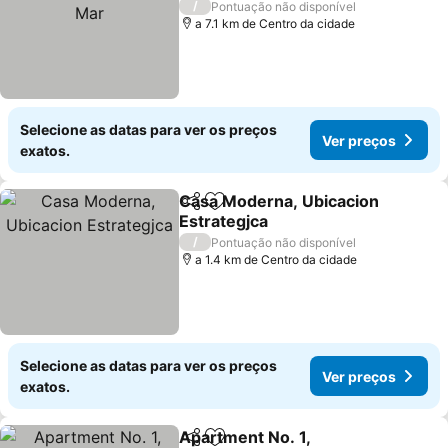
Ver preços
/
Pontuação não disponível
a 7.1 km de Centro da cidade
Selecione as datas para ver os preços
Ver preços
exatos.
Casa Moderna, Ubicacion
Partilhar
Adicionar aos favoritos
Estrategjca
Ver preços
/
Pontuação não disponível
a 1.4 km de Centro da cidade
Selecione as datas para ver os preços
Ver preços
exatos.
Apartment No. 1,
Partilhar
Adicionar aos favoritos