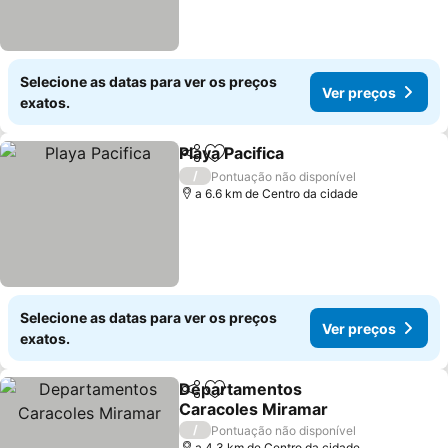
Selecione as datas para ver os preços
Ver preços
exatos.
Playa Pacifica
Partilhar
Adicionar aos favoritos
Ver preços
/
Pontuação não disponível
a 6.6 km de Centro da cidade
Selecione as datas para ver os preços
Ver preços
exatos.
Departamentos
Partilhar
Adicionar aos favoritos
Caracoles Miramar
Ver preços
/
Pontuação não disponível
a 4.3 km de Centro da cidade