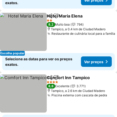
Ver preços
exatos.
Hotel Maria Elena
Partilhar
Adicionar aos favoritos
Ver preç
2 Estrelas
8,2
Muito boa
794
Tampico, a 0.4 km de Ciudad Madero
Restaurante de culinária local para a família
Escolha popular
Selecione as datas para ver os preços
Ver preços
exatos.
Comfort Inn Tampico
Partilhar
Adicionar aos favoritos
Ver 
4 Estrelas
8,6
Excelente
3.771
Tampico, a 2.6 km de Ciudad Madero
Piscina externa com cascata de pedra
Ver 