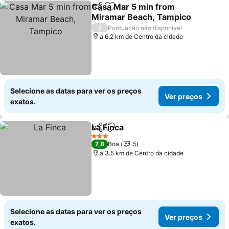
Casa Mar 5 min from
Partilhar
Adicionar aos favoritos
Miramar Beach, Tampico
Ver preços
/
Pontuação não disponível
a 6.2 km de Centro da cidade
Selecione as datas para ver os preços
Ver preços
exatos.
La Finca
Partilhar
Adicionar aos favoritos
Ver preços
3 Estrelas
7,8
Boa
5
a 3.5 km de Centro da cidade
Selecione as datas para ver os preços
Ver preços
exatos.