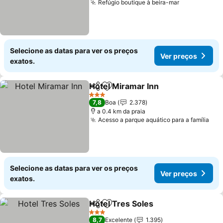
Refúgio boutique à beira-mar
Ver preços
Selecione as datas para ver os preços
Ver preços
exatos.
Hotel Miramar Inn
Partilhar
Adicionar aos favoritos
Ver preç
3 Estrelas
7,8
Boa
2.378
a 0.4 km da praia
Acesso a parque aquático para a família
Ver
Selecione as datas para ver os preços
Ver preços
exatos.
Hotel Tres Soles
Partilhar
Adicionar aos favoritos
Ver preço
3 Estrelas
8,7
Excelente
1.395