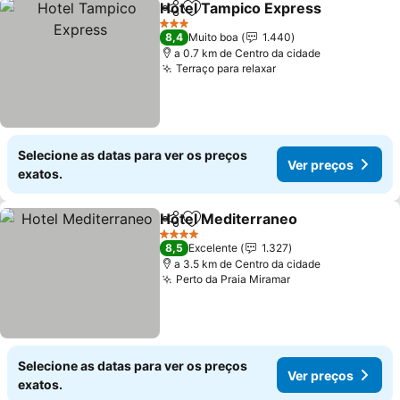
Hotel Tampico Express
Partilhar
Adicionar aos favoritos
Ver
3 Estrelas
8,4
Muito boa
1.440
a 0.7 km de Centro da cidade
Terraço para relaxar
Ver preços
Selecione as datas para ver os preços
Ver preços
exatos.
Hotel Mediterraneo
Partilhar
Adicionar aos favoritos
Ver pr
4 Estrelas
8,5
Excelente
1.327
a 3.5 km de Centro da cidade
Perto da Praia Miramar
Ver preços
Selecione as datas para ver os preços
Ver preços
exatos.