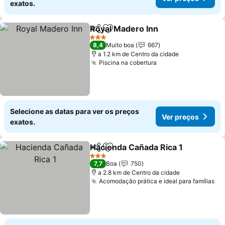
exatos.
Royal Madero Inn
Partilhar
Adicionar aos favoritos
Ver preç
3 Estrelas
8,4
Muito boa
667
a 1.2 km de Centro da cidade
Piscina na cobertura
Ver preços
Selecione as datas para ver os preços
Ver preços
exatos.
Hacienda Cañada Rica 1
Partilhar
Adicionar aos favoritos
Ve
3 Estrelas
7,7
Boa
750
a 2.8 km de Centro da cidade
Acomodação prática e ideal para famílias
Ve