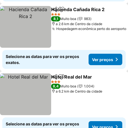
Hacienda Cañada Rica 2
Partilhar
Adicionar aos favoritos
Ve
3 Estrelas
8,1
Muito boa
983
a 2.6 km de Centro da cidade
Hospedagem econômica perto do aeroporto
Selecione as datas para ver os preços
Ver preços
exatos.
Hotel Real del Mar
Partilhar
Adicionar aos favoritos
Ver pre
3 Estrelas
8,4
Muito boa
1.004
a 6.2 km de Centro da cidade
Selecione as datas para ver os preços
Ver preços