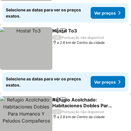
Selecione as datas para ver os preços
Ver preços
exatos.
Hostal To3
Partilhar
Adicionar aos favoritos
Ver preços
/
Pontuação não disponível
a 2.6 km de Centro da cidade
Selecione as datas para ver os preços
Ver preços
exatos.
Refugio Acolchado:
Partilhar
Adicionar aos favoritos
Habitaciones Dobles Para
Humanos Y Peludos
Ver preços
/
Pontuação não disponível
Compañeros
a 2.8 km de Centro da cidade