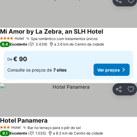
Partilhar
Ad
Mi Amor by La Zebra, an SLH Hotel
Ver preços
Hotel
Spa romântico com tratamentos únicos
Ver preços
4 Estrelas
9,4
Excelente
3.439
a 2.6 km de Centro da cidade
€ 90
De
Consulte os preços de
7 sites
Ver preços
Partilhar
Ad
Hotel Panamera
Ver preços
Hotel
Bar no terraço para o pôr do sol
Ver preços
3 Estrelas
9,1
Excelente
1.535
a 8.3 km de Centro da cidade