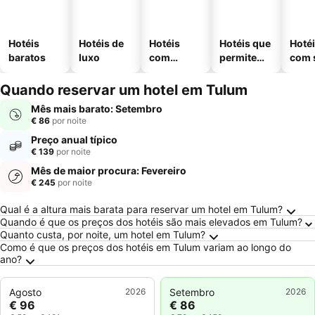
Hotéis
Hotéis de
Hotéis
Hotéis que
Hoté
baratos
luxo
com
permitem
com 
piscinas
animais
Quando reservar um hotel em Tulum
Mês mais barato: Setembro
€ 86
por noite
Preço anual típico
€ 139
por noite
Mês de maior procura: Fevereiro
€ 245
por noite
Perguntas Frequentes sobre Tulum
Qual é a altura mais barata para reservar um hotel em Tulum?
Quando é que os preços dos hotéis são mais elevados em Tulum?
Quanto custa, por noite, um hotel em Tulum?
Como é que os preços dos hotéis em Tulum variam ao longo do
ano?
Agosto
2026
Setembro
2026
€ 96
€ 86