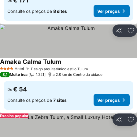
€ 171
De
Consulte os preços de
8 sites
Ver preços
Partilhar
Ad
Amaka Calma Tulum
Ver preços
Hotel
Design arquitetônico estilo Tulum
Ver preços
4 Estrelas
8,1
Muito boa
1.221
a 2.8 km de Centro da cidade
€ 54
De
Consulte os preços de
7 sites
Ver preços
Escolha popular
Partilhar
Ad