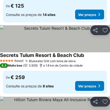
€ 125
De
Consulte os preços de
14 sites
Ver preços
Partilhar
Ad
Secrets Tulum Resort & Beach Club
Ver preços
Resort
Bluewater Grill com tema de selva
Ver preços
5 Estrelas
8,3
Muito boa
3.929
a 1.8 km de Centro da cidade
€ 259
De
Consulte os preços de
8 sites
Ver preços
Partilhar
Ad