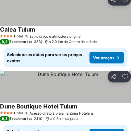
Partilhar
Ad
Calea Tulum
Ver preços
Hotel
Estilo único e atmosfera original
Ver preços
4 Estrelas
9,3
Excelente
333
a 2.0 km de Centro da cidade
Selecione as datas para ver os preços
Ver preços
exatos.
Partilhar
Ad
Dune Boutique Hotel Tulum
Ver preços
Hotel
Acesso direto à praia na Zona Hotelera
Ver preços
4 Estrelas
9,3
Excelente
2.110
a 0.6 km da praia