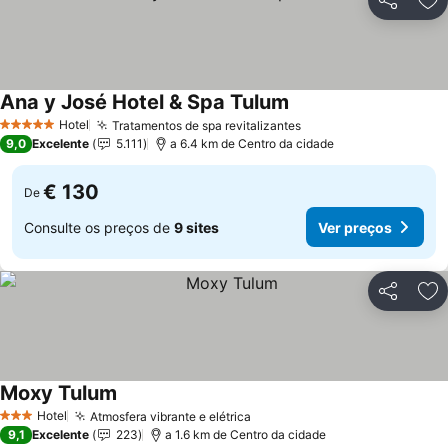
Partilhar
Ad
Ana y José Hotel & Spa Tulum
Ver preços
Hotel
Tratamentos de spa revitalizantes
Ver preços
5 Estrelas
9,0
Excelente
5.111
a 6.4 km de Centro da cidade
€ 130
De
Consulte os preços de
9 sites
Ver preços
Partilhar
Ad
Moxy Tulum
Ver preços
Hotel
Atmosfera vibrante e elétrica
Ver preços
3 Estrelas
9,1
Excelente
223
a 1.6 km de Centro da cidade