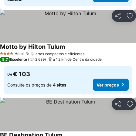
Partilhar
Ad
Motto by Hilton Tulum
Ver preços
Hotel
Quartos compactos e eficientes
Ver preços
4 Estrelas
8,7
Excelente
2.689
a 1.2 km de Centro da cidade
€ 103
De
Consulte os preços de
4 sites
Ver preços
Partilhar
Ad
BE Destination Tulum