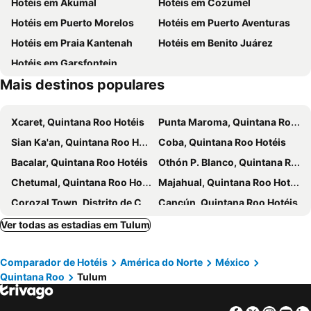
Hotéis em Akumal
Hotéis em Cozumel
Maya Tulum By G Hotels
Zamas Hotel
Hotéis em Puerto Morelos
Hotéis em Puerto Aventuras
Ana y José Hotel & Spa Tulum
Tago Tulum by G Hotels
Hotéis em Praia Kantenah
Hotéis em Benito Juárez
Mezzanine by La Zebra, an SLH Hotel
Elements Tulum Boutique Hotel
Hotéis em Garsfontein
Siente Tulum Hotel & Cenote Club
Casa Almendro
Mais destinos populares
Nerea Tulum
Amaka Calma Tulum
BE Destination Tulum
Kai Tulum
Xcaret, Quintana Roo Hotéis
Punta Maroma, Quintana Roo Hotéis
Kimpton Aluna Resort Tulum
Coco Unlimited
Sian Ka'an, Quintana Roo Hotéis
Coba, Quintana Roo Hotéis
Orchid House Tulum Beach
Kanan Tulum
Bacalar, Quintana Roo Hotéis
Othón P. Blanco, Quintana Roo Hotéis
Cabanas Tulum- Beach Hotel & Spa
Cielo Maya Beach Tulum
Chetumal, Quintana Roo Hotéis
Majahual, Quintana Roo Hotéis
Hotelito Azul
Libelula Tulum Beachfront Hotel
Corozal Town, Distrito de Corozal Hotéis
Cancún, Quintana Roo Hotéis
Gardenia Collective
Zendero Tulum
Playa del Carmen, Quintana Roo Hotéis
Mazamitla, Jalisco Hotéis
Ver todas as estadias em Tulum
KAHATSA' boutique hotel
Bufo Alvarius
Valladolid, Yucatan Hotéis
Akumal, Quintana Roo Hotéis
MIO Tulum Hotel Boutique
Biwa Tulum
Comparador de Hotéis
América do Norte
México
Cidade do México, Distrito Federal Hotéis
Cozumel, Quintana Roo Hotéis
Amansala Pueblo
Hotel Noah Tulum
Quintana Roo
Tulum
Isla Mujeres, Quintana Roo Hotéis
Layla Tulum - Adults Only
Corazon de Tulum
Aloft Tulum
Maison Tulum