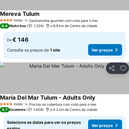
Mereva Tulum
Ver preços
Hotel
Gastronomia gourmet com vista para o mar
Ver preços
4 Estrelas
8,4
Muito boa
1.324
a 8.6 km de Centro da cidade
€ 146
De
Consulte os preços de
1 site
Ver preços
Partilhar
Ad
Maria Del Mar Tulum - Adults Only
Ver preços
Hotel
Piscina na cobertura com vista para o mar
Ver preços
4 Estrelas
8,7
Excelente
1.408
a 4.2 km de Centro da cidade
Selecione as datas para ver os preços
Ver preços
exatos.