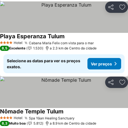
Partilhar
Ad
Playa Esperanza Tulum
Ver preços
Hotel
Cabana Maria Felix com vista para o mar
Ver preços
4 Estrelas
8,5
Excelente
1.530
a 2.3 km de Centro da cidade
Selecione as datas para ver os preços
Ver preços
exatos.
Partilhar
Ad
Nômade Temple Tulum
Ver preços
Hotel
Spa Yäan Healing Sanctuary
Ver preços
4 Estrelas
8,3
Muito boa
5.812
a 8.9 km de Centro da cidade