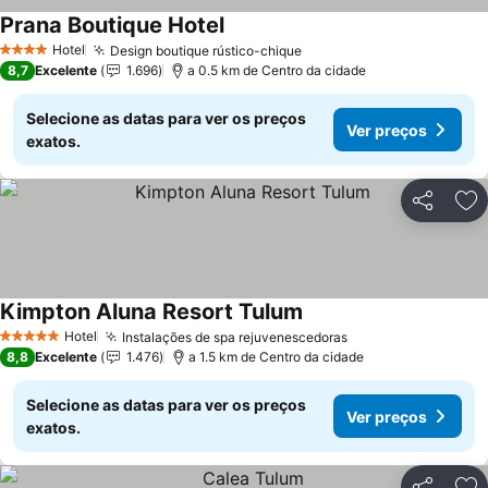
Prana Boutique Hotel
Ver preços
Hotel
Design boutique rústico-chique
Ver preços
4 Estrelas
8,7
Excelente
1.696
a 0.5 km de Centro da cidade
Selecione as datas para ver os preços
Ver preços
exatos.
Partilhar
Ad
Kimpton Aluna Resort Tulum
Ver preços
Hotel
Instalações de spa rejuvenescedoras
Ver preços
5 Estrelas
8,8
Excelente
1.476
a 1.5 km de Centro da cidade
Selecione as datas para ver os preços
Ver preços
exatos.