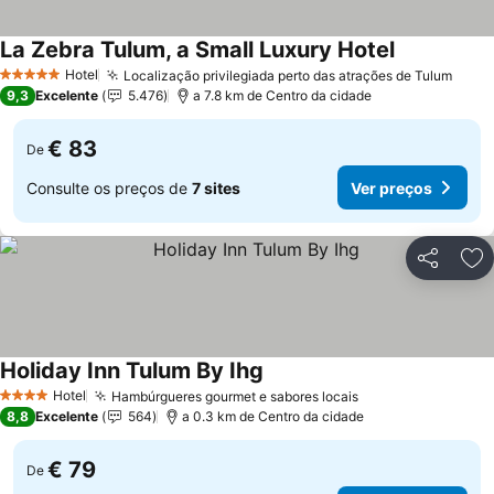
La Zebra Tulum, a Small Luxury Hotel
Ver preços
Hotel
Localização privilegiada perto das atrações de Tulum
Ver 
5 Estrelas
9,3
Excelente
5.476
a 7.8 km de Centro da cidade
€ 83
De
Consulte os preços de
7 sites
Ver preços
Partilhar
Ad
Holiday Inn Tulum By Ihg
Ver preços
Hotel
Hambúrgueres gourmet e sabores locais
Ver preços
4 Estrelas
8,8
Excelente
564
a 0.3 km de Centro da cidade
€ 79
De