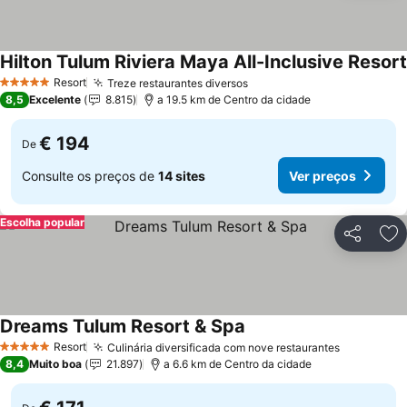
Hilton Tulum Riviera Maya All-Inclusive Resort
Resort
Treze restaurantes diversos
Ver preços
5 Estrelas
8,5
Excelente
8.815
a 19.5 km de Centro da cidade
€ 194
De
Consulte os preços de
14 sites
Ver preços
Escolha popular
Partilhar
Ad
Dreams Tulum Resort & Spa
Ver preços
Resort
Culinária diversificada com nove restaurantes
Ver preço
5 Estrelas
8,4
Muito boa
21.897
a 6.6 km de Centro da cidade