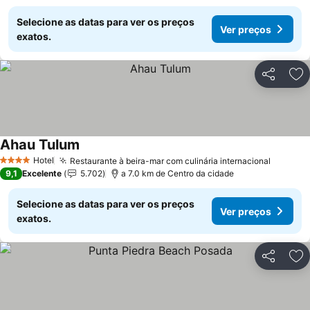
Selecione as datas para ver os preços
Ver preços
exatos.
Partilhar
Ad
Ahau Tulum
Ver preços
Hotel
Restaurante à beira-mar com culinária internacional
Ver pre
4 Estrelas
9,1
Excelente
5.702
a 7.0 km de Centro da cidade
Selecione as datas para ver os preços
Ver preços
exatos.
Partilhar
Ad