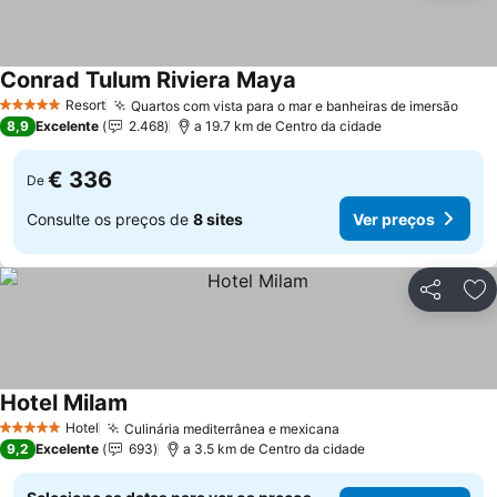
Conrad Tulum Riviera Maya
Ver preços
Resort
Quartos com vista para o mar e banheiras de imersão
Ver 
5 Estrelas
8,9
Excelente
2.468
a 19.7 km de Centro da cidade
€ 336
De
Consulte os preços de
8 sites
Ver preços
Partilhar
Ad
Hotel Milam
Ver preços
Hotel
Culinária mediterrânea e mexicana
Ver preços
5 Estrelas
9,2
Excelente
693
a 3.5 km de Centro da cidade