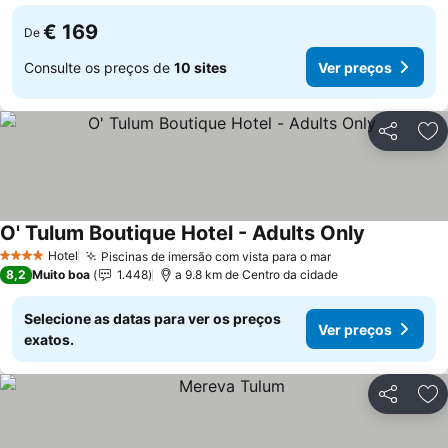
€ 169
De
Consulte os preços de
10 sites
Ver preços
Partilhar
Ad
O' Tulum Boutique Hotel - Adults Only
Ver preços
Hotel
Piscinas de imersão com vista para o mar
Ver preços
4 Estrelas
8,2
Muito boa
1.448
a 9.8 km de Centro da cidade
Selecione as datas para ver os preços
Ver preços
exatos.
Partilhar
Ad