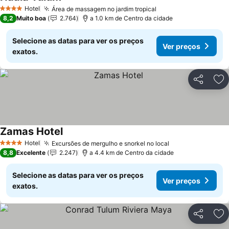
Ver preços
Hotel
Área de massagem no jardim tropical
Ver preços
4 Estrelas
8,2
Muito boa
2.764
a 1.0 km de Centro da cidade
Selecione as datas para ver os preços
Ver preços
exatos.
Partilhar
Ad
Zamas Hotel
Ver preços
Hotel
Excursões de mergulho e snorkel no local
Ver preços
4 Estrelas
8,8
Excelente
2.247
a 4.4 km de Centro da cidade
Selecione as datas para ver os preços
Ver preços
exatos.
Partilhar
Ad