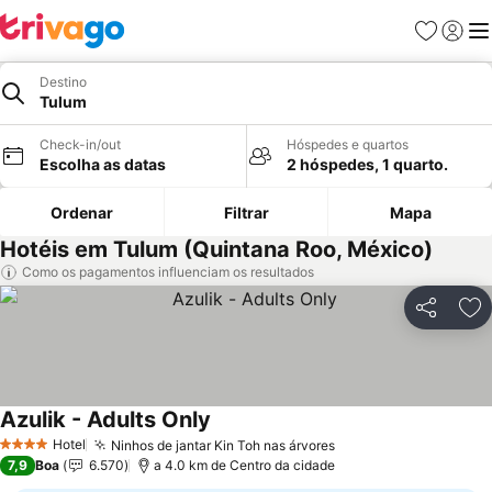
Favoritos
Iniciar
Me
Destino
Tulum
Check-in/out
Hóspedes e quartos
Escolha as datas
2 hóspedes, 1 quarto.
Ordenar
Filtrar
Mapa
Hotéis em Tulum (Quintana Roo, México)
Como os pagamentos influenciam os resultados
Partilhar
Ad
Azulik - Adults Only
Ver preços
Hotel
Ninhos de jantar Kin Toh nas árvores
Ver preços
4 Estrelas
7,9
Boa
6.570
a 4.0 km de Centro da cidade