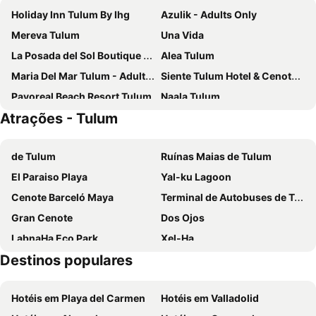
Holiday Inn Tulum By Ihg
Azulik - Adults Only
Mereva Tulum
Una Vida
La Posada del Sol Boutique Hotel Tulum
Alea Tulum
Maria Del Mar Tulum - Adults Only
Siente Tulum Hotel & Cenote Club
Pavoreal Beach Resort Tulum
Naala Tulum
Atrações - Tulum
Casa Ganesh Tulum
Villa Pescadores Tulum
Ikal Tulum Hotel
Motto by Hilton Tulum
de Tulum
Ruínas Maias de Tulum
Our Habitas Tulum - Adults Only
Mi Amor by La Zebra, an SLH Hotel
El Paraiso Playa
Yal-ku Lagoon
Ahau Tulum
Tulum Brew House Hotel & Spa
Cenote Barceló Maya
Terminal de Autobuses de Tulum
Wyndham Tulum
Hotel Mundo Maya Tulum
Gran Cenote
Dos Ojos
Nômade Temple Tulum
Mia Tulum Resort
LabnaHa Eco Park
Xel-Ha
Casa Malca
Punta Piedra Beach Posada
Destinos populares
Kantenah
Prana Boutique Hotel
Hotel Blanco Tulum Adults Only
Hotel Pocna Tulum
Papaya Playa Project
Hotéis em Playa del Carmen
Hotéis em Valladolid
Villa Las Estrellas Tulum - located at the party zone
Suites Tulum