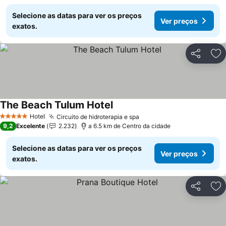
Selecione as datas para ver os preços
Ver preços
exatos.
Partilhar
Ad
The Beach Tulum Hotel
Ver preços
Hotel
Circuito de hidroterapia e spa
Ver preços
5 Estrelas
9,2
Excelente
2.232
a 6.5 km de Centro da cidade
Selecione as datas para ver os preços
Ver preços
exatos.
Partilhar
Ad