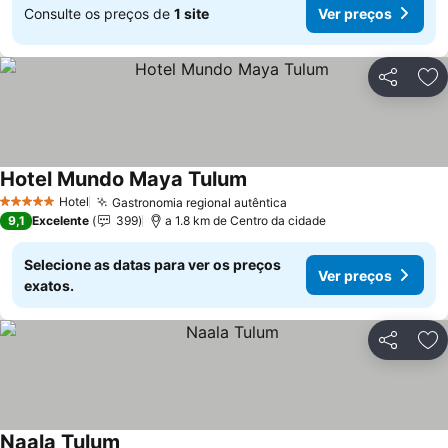
Consulte os preços de
1 site
Ver preços
Partilhar
Ad
Hotel Mundo Maya Tulum
Ver preços
Hotel
Gastronomia regional autêntica
Ver preços
5 Estrelas
9,1
Excelente
399
a 1.8 km de Centro da cidade
Selecione as datas para ver os preços
Ver preços
exatos.
Partilhar
Ad
Naala Tulum