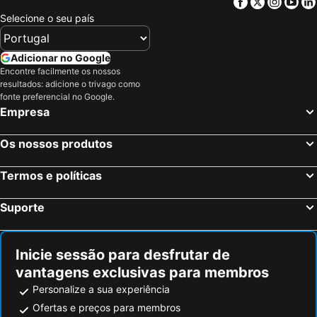
Facebook
Twitter
Insta
Yo
Coco Tulum Hotel
Los Amigos Beach
Selecione o seu país
Dos Ceibas Tulum Feel Good Hotel
The Yellow Nest
Adicionar no Google
Alito Tulum Hotel
Kore Tulum Retreat & Spa Resort
Encontre facilmente os nossos
Trobbu Boutique Collection Tulum
Bloom Tulum, Apartments by Marriott Bonvoy
resultados: adicione o trivago como
fonte preferencial no Google.
Intima Resort Tulum
The Waves Tulum
Empresa
Zereno Tulum Beach Club Access
Os nossos produtos
Termos e políticas
Suporte
Inicie sessão para desfrutar de
vantagens exclusivas para membros
Personalize a sua experiência
Ofertas e preços para membros