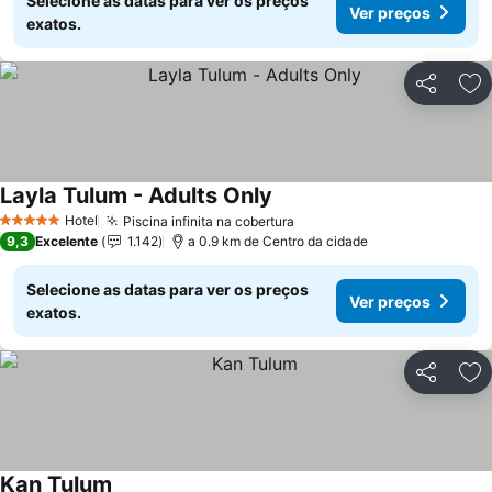
Selecione as datas para ver os preços
Ver preços
exatos.
Partilhar
Ad
Layla Tulum - Adults Only
Ver preços
Hotel
Piscina infinita na cobertura
Ver preços
5 Estrelas
9,3
Excelente
1.142
a 0.9 km de Centro da cidade
Selecione as datas para ver os preços
Ver preços
exatos.
Partilhar
Ad
Kan Tulum