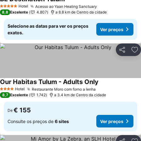
Ver preços
Hotel
Acesso ao Yaan Healing Sanctuary
Ver preços
5 Estrelas
8,8
Excelente
4.807
a 8.8 km de Centro da cidade
Selecione as datas para ver os preços
Ver preços
exatos.
Partilhar
Ad
Our Habitas Tulum - Adults Only
Ver preços
Hotel
Restaurante Moro com forno a lenha
Ver preços
4 Estrelas
8,7
Excelente
1.742
a 3.4 km de Centro da cidade
€ 155
De
Consulte os preços de
6 sites
Ver preços