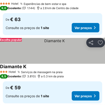
Ver preços
Hotel
Experiências de bem-estar e spa
Ver preços
4 Estrelas
9,0
Excelente
1.144
a 2.8 km de Centro da cidade
€ 63
De
Consulte os preços de
1 site
Ver preços
Escolha popular
Partilhar
Ad
Diamante K
Ver preços
Hotel
Serviços de massagem na praia
Ver preços
3 Estrelas
8,5
Excelente
3.810
a 0.3 km da praia
€ 59
De
Consulte os preços de
1 site
Ver preços