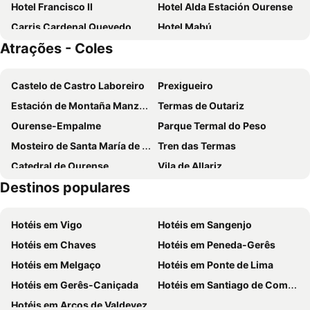
Hotel Francisco II
Hotel Alda Estación Ourense
Carris Cardenal Quevedo
Hotel Mabú
Atrações - Coles
Laias Caldaria Hotel Balneario
Hotel Rock Star
Aldea Rural Santo André
Hotel Conde
Castelo de Castro Laboreiro
Prexigueiro
Hotel Altiana
Hotel Irixo
Estación de Montaña Manzaneda
Termas de Outariz
Parador de Santo Estevo
Pazo de Monterrei
Ourense-Empalme
Parque Termal do Peso
Via Stellae
Hotel Novo Cándido
Mosteiro de Santa María de Oseira
Tren das Termas
Puente Romano
Casa das Capelas
Catedral de Ourense
Vila de Allariz
Hotel San Cibrao
Hotel A Forxa Cafetería Restaurante
Destinos populares
Balneario de Cortegada
Monasterio de San Esteban de Ribas do Sil
Hotel Miravalle
Hotel Villa México
Esposende
Plaza Maior
Alojamiento Pazos
Céntrico Burgas Termal
Hotéis em Vigo
Hotéis em Sangenjo
Centro de estágios de Melgaço
O Carballiño
Hotel San Rosendo
Pazo de Turbisquedo
Hotéis em Chaves
Hotéis em Peneda-Gerês
Partovia
Mosteiro de Santo Estevo de Ribas de Miño
CASA RECTORAL DE SAN EUSEBIO
Hotel Zarampallo
Hotéis em Melgaço
Hotéis em Ponte de Lima
A Piteira
A Groba
O Remanso Dos Patos
Casa Grande de Rosende
Hotéis em Gerês-Caniçada
Hotéis em Santiago de Compostela
Estación de Autobuses
Centro Comercial Ponte Vella
Hotel Rústico San Jaime
Pension - Residencia As Termas
Hotéis em Arcos de Valdevez
Ponte Romana o Ponte Vella
Puente del Milenio
Rectoral de Anllo
Prádio