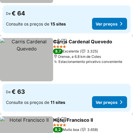
€ 64
De
Consulte os preços de
15 sites
Ver preços
Carris Cardenal Quevedo
Partilhar
Adicionar aos favoritos
4 Estrelas
8,7
Excelente
3.325
Orense, a 6.8 km de Coles
Estacionamento privativo conveniente
€ 63
De
Consulte os preços de
11 sites
Ver preços
Hotel Francisco II
Partilhar
Adicionar aos favoritos
4 Estrelas
8,2
Muito boa
3.658