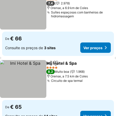
4 Estrelas
7,4
2.978
Orense, a 6.9 km de Coles
Suítes espaçosas com banheiras de
hidromassagem
€ 66
De
Consulte os preços de
3 sites
Ver preços
Imi Hotel & Spa
Partilhar
Adicionar aos favoritos
4 Estrelas
8,2
Muito boa
1.968
Orense, a 7.5 km de Coles
Circuito de spa termal
€ 65
De