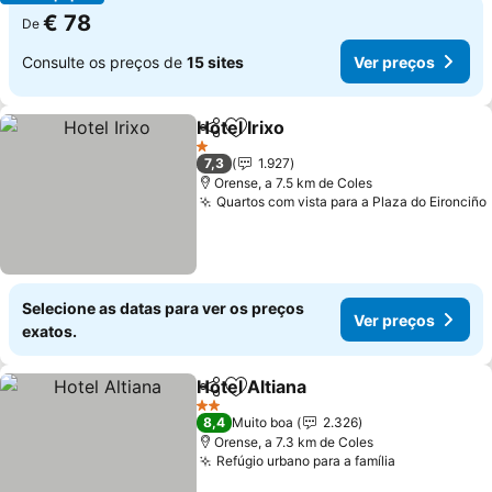
€ 78
De
Consulte os preços de
15 sites
Ver preços
Hotel Irixo
Partilhar
Adicionar aos favoritos
1 Estrelas
7,3
1.927
Orense, a 7.5 km de Coles
Quartos com vista para a Plaza do Eironciño
Selecione as datas para ver os preços
Ver preços
exatos.
Hotel Altiana
Partilhar
Adicionar aos favoritos
2 Estrelas
8,4
Muito boa
2.326
Orense, a 7.3 km de Coles
Refúgio urbano para a família