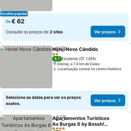
Escolha popular
€ 62
De
Consulte os preços de
2 sites
Ver preços
Hotel Novo Cándido
Partilhar
Adicionar aos favoritos
2 Estrelas
8,7
Excelente
1.364
Orense, a 7.4 km de Coles
Localização central no centro histórico
Selecione as datas para ver os preços
Ver preços
exatos.
Apartamentos Turísticos
Partilhar
Adicionar aos favoritos
As Burgas 6 by Bossh!
Hotels
4 Estrelas