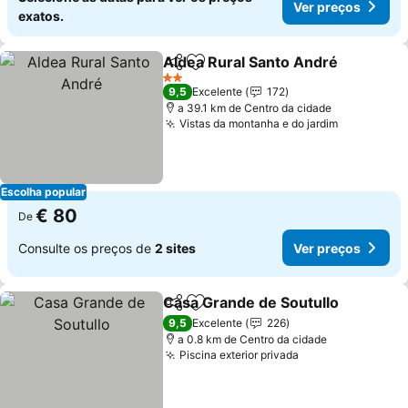
Ver preços
exatos.
Aldea Rural Santo André
Partilhar
Adicionar aos favoritos
2 Estrelas
9,5
Excelente
172
a 39.1 km de Centro da cidade
Vistas da montanha e do jardim
Escolha popular
€ 80
De
Consulte os preços de
2 sites
Ver preços
Casa Grande de Soutullo
Partilhar
Adicionar aos favoritos
9,5
Excelente
226
a 0.8 km de Centro da cidade
Piscina exterior privada