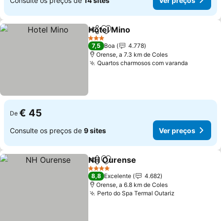
Consulte os preços de
14 sites
Ver preços
Hotel Mino
Partilhar
Adicionar aos favoritos
3 Estrelas
7,5
Boa
4.778
Orense, a 7.3 km de Coles
Quartos charmosos com varanda
€ 45
De
Consulte os preços de
9 sites
Ver preços
NH Ourense
Partilhar
Adicionar aos favoritos
4 Estrelas
8,8
Excelente
4.682
Orense, a 6.8 km de Coles
Perto do Spa Termal Outariz