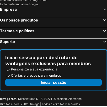
Santiago de Compostela, Galiza Hotéis
Arcos de Valdevez, Norte de Portugal Hotéis
fonte preferencial no Google.
Islantilla, Andaluzia Hotéis
Madrid, Madrid Hotéis
Empresa
Benidorm, Valência Hotéis
Sevilha, Andaluzia Hotéis
Os nossos produtos
Barcelona, Catalunha Hotéis
Isla Cristina, Andaluzia Hotéis
Isla Canela, Andaluzia Hotéis
Termos e políticas
Suporte
Inicie sessão para desfrutar de
vantagens exclusivas para membros
Personalize a sua experiência
Ofertas e preços para membros
Iniciar sessão
trivago N.V.
, Kesselstraße 5 – 7, 40221 Düsseldorf, Alemanha
Direitos autorais 2026 trivago | Todos os direitos reservados.