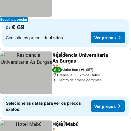
Escolha popular
€ 69
De
Consulte os preços de
4 sites
Ver preços
Residencia Universitaria
Partilhar
Adicionar aos favoritos
As Burgas
2 Estrelas
8,3
Muito boa
657
Orense, a 6.3 km de Coles
Centro de fitness completo
Selecione as datas para ver os preços
Ver preços
exatos.
Hotel Mabú
Partilhar
Adicionar aos favoritos