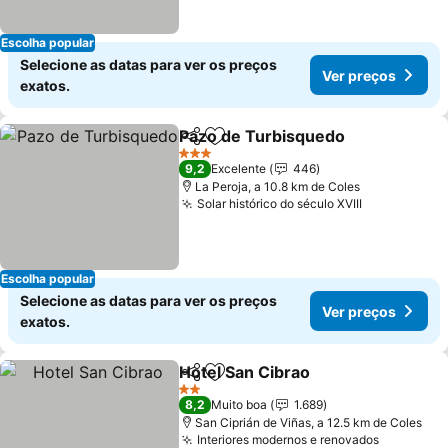
Escolha popular
Selecione as datas para ver os preços
Ver preços
exatos.
Pazo de Turbisquedo
Partilhar
Adicionar aos favoritos
3 Estrelas
9,2
Excelente
446
La Peroja, a 10.8 km de Coles
Solar histórico do século XVIII
Escolha popular
Selecione as datas para ver os preços
Ver preços
exatos.
Hotel San Cibrao
Partilhar
Adicionar aos favoritos
2 Estrelas
8,2
Muito boa
1.689
San Ciprián de Viñas, a 12.5 km de Coles
Interiores modernos e renovados