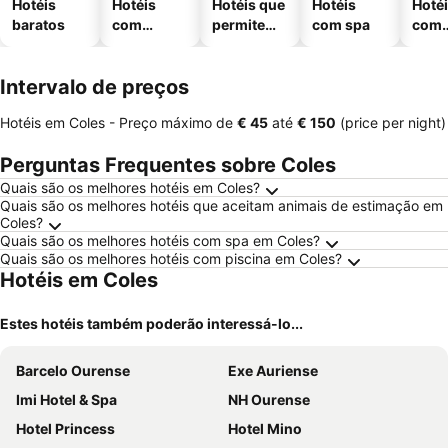
Hotéis
Hotéis
Hotéis que
Hotéis
Hoté
baratos
com
permitem
com spa
com
piscinas
animais
esta
ment
Intervalo de preços
Hotéis em Coles -
Preço máximo
de
‎€ 45
até
‎€ 150
(price per night)
Perguntas Frequentes sobre Coles
Quais são os melhores hotéis em Coles?
Quais são os melhores hotéis que aceitam animais de estimação em
Coles?
Quais são os melhores hotéis com spa em Coles?
Quais são os melhores hotéis com piscina em Coles?
Hotéis em Coles
Estes hotéis também poderão interessá-lo...
Barcelo Ourense
Exe Auriense
Imi Hotel & Spa
NH Ourense
Hotel Princess
Hotel Mino