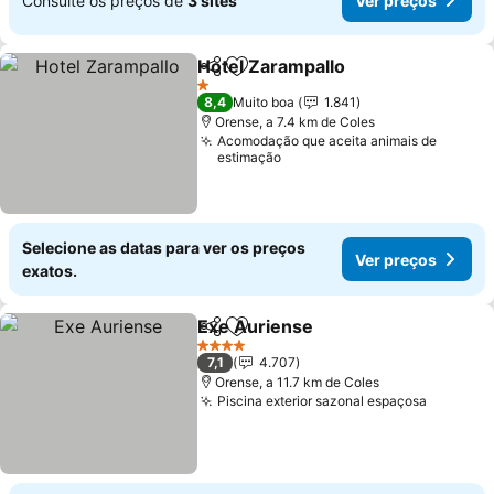
Consulte os preços de
3 sites
Ver preços
Hotel Zarampallo
Partilhar
Adicionar aos favoritos
1 Estrelas
8,4
Muito boa
1.841
Orense, a 7.4 km de Coles
Acomodação que aceita animais de
estimação
Selecione as datas para ver os preços
Ver preços
exatos.
Exe Auriense
Partilhar
Adicionar aos favoritos
4 Estrelas
7,1
4.707
Orense, a 11.7 km de Coles
Piscina exterior sazonal espaçosa