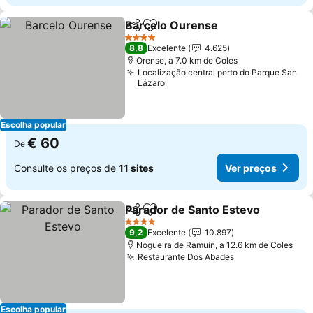
Barcelo Ourense
Partilhar
Adicionar aos favoritos
4 Estrelas
8,8
Excelente
4.625
Orense, a 7.0 km de Coles
Localização central perto do Parque San
Lázaro
Escolha popular
€ 60
De
Consulte os preços de
11 sites
Ver preços
Parador de Santo Estevo
Partilhar
Adicionar aos favoritos
4 Estrelas
9,2
Excelente
10.897
Nogueira de Ramuín, a 12.6 km de Coles
Restaurante Dos Abades
Escolha popular