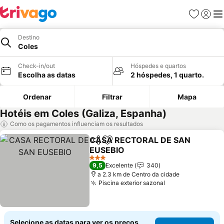
Favoritos
Iniciar
Me
Destino
Coles
Check-in/out
Hóspedes e quartos
Escolha as datas
2 hóspedes, 1 quarto.
Ordenar
Filtrar
Mapa
Hotéis em Coles (Galiza, Espanha)
Como os pagamentos influenciam os resultados
CASA RECTORAL DE SAN
Partilhar
Adicionar aos favoritos
EUSEBIO
3 Estrelas
9,5
Excelente
340
a 2.3 km de Centro da cidade
Piscina exterior sazonal
Selecione as datas para ver os preços