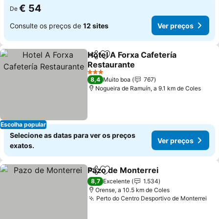
€ 54
De
Consulte os preços de
12 sites
Ver preços
Hotel A Forxa Cafetería
Partilhar
Adicionar aos favoritos
Restaurante
3 Estrelas
8,4
Muito boa
767
Nogueira de Ramuín, a 9.1 km de Coles
Escolha popular
Selecione as datas para ver os preços
Ver preços
exatos.
Pazo de Monterrei
Partilhar
Adicionar aos favoritos
8,7
Excelente
1.534
Orense, a 10.5 km de Coles
Perto do Centro Desportivo de Monterrei