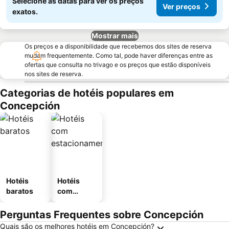
Selecione as datas para ver os preços
Ver preços
exatos.
Mostrar mais
Os preços e a disponibilidade que recebemos dos sites de reserva
mudam frequentemente. Como tal, pode haver diferenças entre as
ofertas que consulta no trivago e os preços que estão disponíveis
nos sites de reserva.
Categorias de hotéis populares em
Concepción
Hotéis
Hotéis
baratos
com
estaciona
mento
Perguntas Frequentes sobre Concepción
Quais são os melhores hotéis em Concepción?