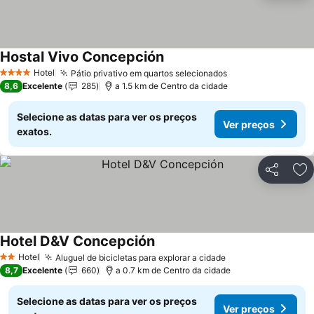
Hostal Vivo Concepción
Ver preços
Hotel
Pátio privativo em quartos selecionados
Ver preços
4 Estrelas
8,6
Excelente
285
a 1.5 km de Centro da cidade
Selecione as datas para ver os preços
Ver preços
exatos.
Partilhar
Ad
Hotel D&V Concepción
Ver preços
Hotel
Aluguel de bicicletas para explorar a cidade
Ver preços
2 Estrelas
8,7
Excelente
660
a 0.7 km de Centro da cidade
Selecione as datas para ver os preços
Ver preços