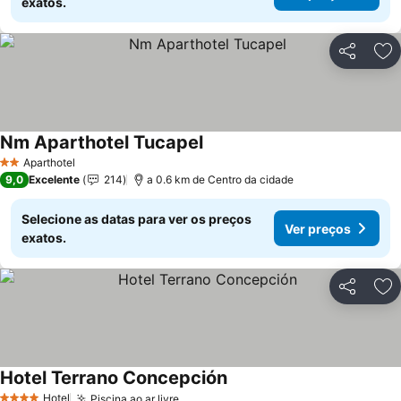
exatos.
Partilhar
Ad
Nm Aparthotel Tucapel
Ver preços
Aparthotel
2 Estrelas
9,0
Excelente
214
a 0.6 km de Centro da cidade
Selecione as datas para ver os preços
Ver preços
exatos.
Partilhar
Ad
Hotel Terrano Concepción
Ver preços
Hotel
Piscina ao ar livre