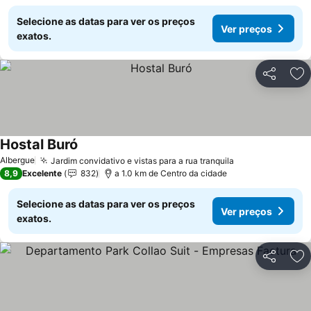
Selecione as datas para ver os preços
Ver preços
exatos.
Partilhar
Ad
Hostal Buró
Ver preços
Albergue
Jardim convidativo e vistas para a rua tranquila
Ver preços
8,9
Excelente
832
a 1.0 km de Centro da cidade
Selecione as datas para ver os preços
Ver preços
exatos.
Partilhar
Ad