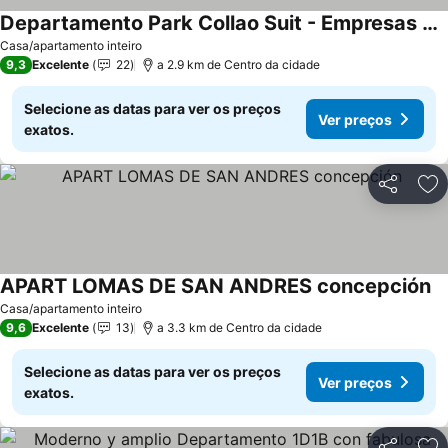
Departamento Park Collao Suit - Empresas Factura
Ver preços
Casa/apartamento inteiro
9,3
Excelente
22
a 2.9 km de Centro da cidade
Selecione as datas para ver os preços
Ver preços
exatos.
Partilhar
Ad
APART LOMAS DE SAN ANDRES concepción
Ve
Casa/apartamento inteiro
9,6
Excelente
13
a 3.3 km de Centro da cidade
Selecione as datas para ver os preços
Ver preços
exatos.