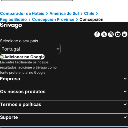
Viña del Mar, Região de Valparaíso Hotéis
Puerto Natales, Região Magallanes e Antártica Chilena Hotéis
Comparador de Hotéis
América do Sul
Chile
Hanga Roa, Região de Valparaíso Hotéis
Antofagasta, Región de Antofagasta Hotéis
Região Biobío
Concepción Province
Concepción
Pucón, Região La Araucanía Hotéis
La Reina, Região Metropolitana de Santiago Hotéis
Facebook
Twitter
Insta
Yo
Selecione o seu país
Adicionar no Google
Encontre facilmente os nossos
resultados: adicione o trivago como
fonte preferencial no Google.
Empresa
Os nossos produtos
Termos e políticas
Suporte