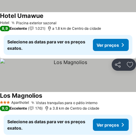
Hotel Umawue
Ver preços
Hotel
Piscina exterior sazonal
Ver preços
8,9
Excelente
1.021
a 1.8 km de Centro da cidade
Selecione as datas para ver os preços
Ver preços
exatos.
Partilhar
Ad
Los Magnolios
Ver preços
Aparthotel
Vistas tranquilas para o pátio interno
Ver preços
3 Estrelas
9,0
Excelente
176
a 3.8 km de Centro da cidade
Selecione as datas para ver os preços
Ver preços
exatos.