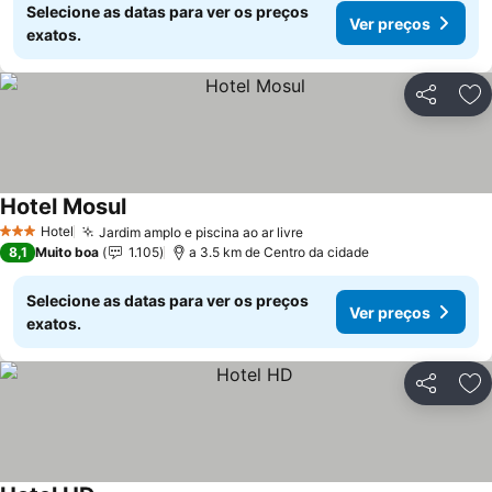
Selecione as datas para ver os preços
Ver preços
exatos.
Partilhar
Ad
Hotel Mosul
Ver preços
Hotel
Jardim amplo e piscina ao ar livre
Ver preços
3 Estrelas
8,1
Muito boa
1.105
a 3.5 km de Centro da cidade
Selecione as datas para ver os preços
Ver preços
exatos.
Partilhar
Ad