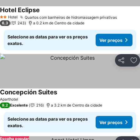
Hotel Eclipse
Ver preços
Hotel
Quartos com banheiras de hidromassagem privativas
Ver preço
2 Estrelas
6,3
243
a 0.2 km de Centro da cidade
Selecione as datas para ver os preços
Ver preços
exatos.
Partilhar
Ad
Concepción Suites
Ver preços
Aparthotel
9,2
Excelente
216
a 3.2 km de Centro da cidade
Selecione as datas para ver os preços
Ver preços
exatos.
Escolha popular