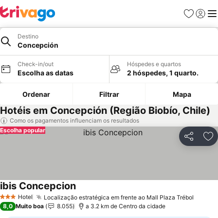
Favoritos
Iniciar
Me
Destino
Concepción
Check-in/out
Hóspedes e quartos
Escolha as datas
2 hóspedes, 1 quarto.
Ordenar
Filtrar
Mapa
Hotéis em Concepción (Região Biobío, Chile)
Como os pagamentos influenciam os resultados
Escolha popular
Partilhar
Ad
ibis Concepcion
Ver preços
Hotel
Localização estratégica em frente ao Mall Plaza Trébol
Ver pr
3 Estrelas
8,0
Muito boa
8.055
a 3.2 km de Centro da cidade