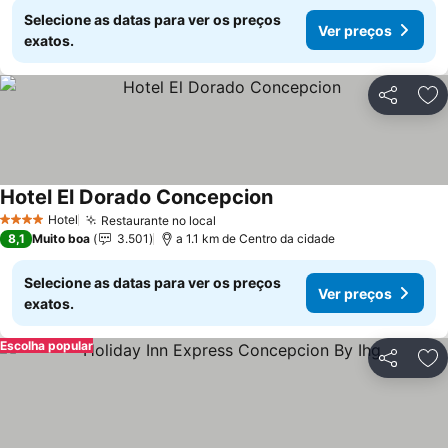
Selecione as datas para ver os preços
Ver preços
exatos.
Partilhar
Ad
Hotel El Dorado Concepcion
Ver preços
Hotel
Restaurante no local
Ver preços
4 Estrelas
8,1
Muito boa
3.501
a 1.1 km de Centro da cidade
Selecione as datas para ver os preços
Ver preços
exatos.
Escolha popular
Partilhar
Ad