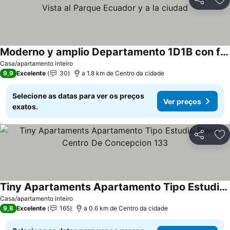
Partilhar
Ad
Moderno y amplio Departamento 1D1B con fabulosa Vista al Parque Ecuador y a la ciudad
Ver preços
Casa/apartamento inteiro
9,9
Excelente
30
a 1.8 km de Centro da cidade
Selecione as datas para ver os preços
Ver preços
exatos.
Partilhar
Ad
Tiny Apartaments Apartamento Tipo Estudio Pleno Centro De Concepcion 133
Ver preços
Casa/apartamento inteiro
9,8
Excelente
165
a 0.6 km de Centro da cidade