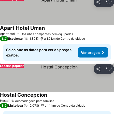
Partilhar
Ad
Apart Hotel Uman
Ver preços
Aparthotel
Cozinhas compactas bem equipadas
Ver preços
8,7
Excelente
1.398
a 1.2 km de Centro da cidade
Selecione as datas para ver os preços
Ver preços
exatos.
Escolha popular
Partilhar
Ad
Hostal Concepcion
Ver preços
Hostel
Acomodações para famílias
Ver preços
8,2
Muito boa
2.078
a 1.1 km de Centro da cidade