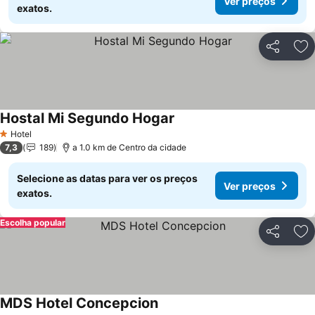
Ver preços
exatos.
Partilhar
Ad
Hostal Mi Segundo Hogar
Ver preços
Hotel
1 Estrelas
7,3
189
a 1.0 km de Centro da cidade
Selecione as datas para ver os preços
Ver preços
exatos.
Escolha popular
Partilhar
Ad
MDS Hotel Concepcion
Ver preços