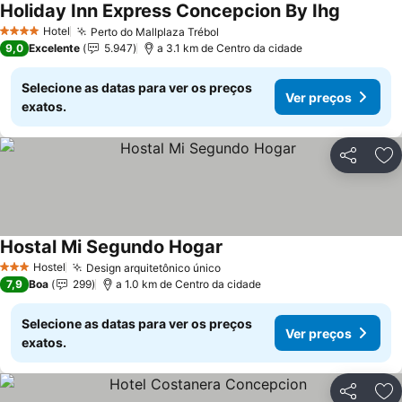
Holiday Inn Express Concepcion By Ihg
Ver preç
Hotel
Perto do Mallplaza Trébol
Ver preços
4 Estrelas
9,0
Excelente
5.947
a 3.1 km de Centro da cidade
Selecione as datas para ver os preços
Ver preços
exatos.
Partilhar
Ad
Hostal Mi Segundo Hogar
Ver preços
Hostel
Design arquitetônico único
Ver preços
3 Estrelas
7,9
Boa
299
a 1.0 km de Centro da cidade
Selecione as datas para ver os preços
Ver preços
exatos.
Partilhar
Ad