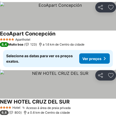
Partilhar
Ad
EcoApart Concepción
Ver preços
Aparthotel
5 Estrelas
8,4
Muito boa
123
a 1.6 km de Centro da cidade
Selecione as datas para ver os preços
Ver preços
exatos.
Partilhar
Ad
NEW HOTEL CRUZ DEL SUR
Ver preços
Hotel
Acesso à área de praia privada
Ver preços
4 Estrelas
6,8
800
a 0.6 km de Centro da cidade