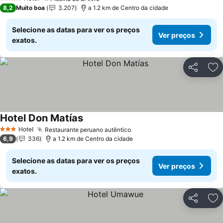
Ver preços
4 Estrelas
8,2
Muito boa
3.207
a 1.2 km de Centro da cidade
Selecione as datas para ver os preços
Ver preços
exatos.
Partilhar
Ad
Hotel Don Matías
Ver preços
Hotel
Restaurante peruano autêntico
Ver preços
3 Estrelas
6,9
336
a 1.2 km de Centro da cidade
Selecione as datas para ver os preços
Ver preços
exatos.
Partilhar
Ad