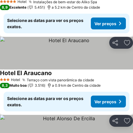
Hotel
Instalações de bem-estar do Aliko Spa
Ver preços
5 Estrelas
8,9
Excelente
5.451
a 5.2 km de Centro da cidade
Selecione as datas para ver os preços
Ver preços
exatos.
Partilhar
Ad
Hotel El Araucano
Ver preços
Hotel
Terraço com vista panorâmica da cidade
Ver preços
3 Estrelas
8,3
Muito boa
3.516
a 0.9 km de Centro da cidade
Selecione as datas para ver os preços
Ver preços
exatos.
Partilhar
Ad