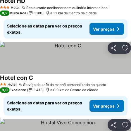
Hotel HD
Ver preços
Hotel
Restaurante acolhedor com culinária internacional
Ver preço
3 Estrelas
8,2
Muito boa
1.180
a 1.1 km de Centro da cidade
Selecione as datas para ver os preços
Ver preços
exatos.
Partilhar
Ad
Hotel con C
Ver preços
Hotel
Serviço de café da manhã personalizado no quarto
Ver preços
2 Estrelas
9,0
Excelente
1.418
a 0.9 km de Centro da cidade
Selecione as datas para ver os preços
Ver preços
exatos.
Partilhar
Ad