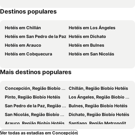
Destinos populares
Hotéis em Chillán
Hotéis em Los Ángeles
Hotéis em San Pedro de la Paz
Hotéis em Dichato
Hotéis em Arauco
Hotéis em Bulnes
Hotéis em Cobquecura
Hotéis em San Nicolás
Mais destinos populares
Concepción, Região Biobío Hotéis
Chillán, Região Biobío Hotéis
Pinto, Região Biobío Hotéis
Los Ángeles, Região Biobío Hotéis
San Pedro de la Paz, Região Biobío Hotéis
Bulnes, Região Biobío Hotéis
San Nicolás, Região Biobío Hotéis
Dichato, Região Biobío Hotéis
Arauco, Região Biobío Hotéis
Santiago, Região Metropolitana de Santiago Hotéis
San Pedro de Atacama, Región de Antofagasta Hotéis
Puerto Varas, Região Los Lagos Hotéis
Ver todas as estadias em Concepción