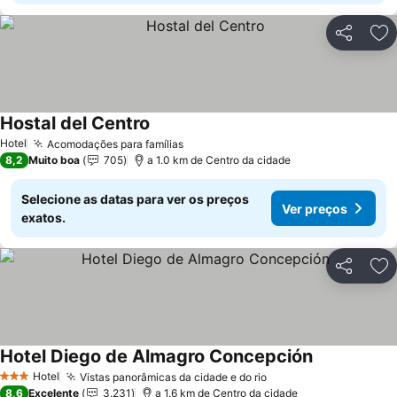
Partilhar
Ad
Hostal del Centro
Ver preços
Hotel
Acomodações para famílias
Ver preços
8,2
Muito boa
705
a 1.0 km de Centro da cidade
Selecione as datas para ver os preços
Ver preços
exatos.
Partilhar
Ad
Hotel Diego de Almagro Concepción
Ver preços
Hotel
Vistas panorâmicas da cidade e do rio
Ver preços
3 Estrelas
8,6
Excelente
3.231
a 1.6 km de Centro da cidade