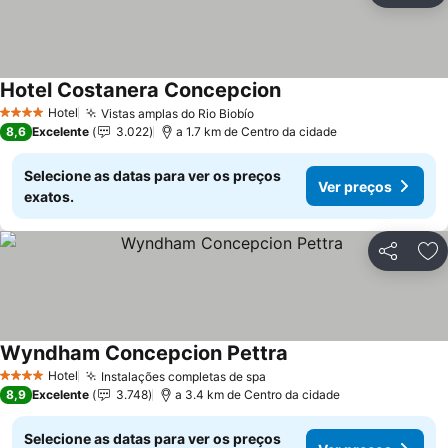
Hotel Costanera Concepcion
Ver preços
Hotel
Vistas amplas do Rio Biobío
Ver preços
4 Estrelas
8,6
Excelente
3.022
a 1.7 km de Centro da cidade
Selecione as datas para ver os preços
Ver preços
exatos.
Partilhar
Ad
Wyndham Concepcion Pettra
Ver preços
Hotel
Instalações completas de spa
Ver preços
4 Estrelas
8,9
Excelente
3.748
a 3.4 km de Centro da cidade
Selecione as datas para ver os preços