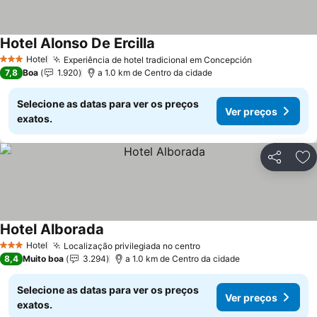
Hotel Alonso De Ercilla
Ver preços
Hotel
Experiência de hotel tradicional em Concepción
Ver preços
3 Estrelas
7,8
Boa
1.920
a 1.0 km de Centro da cidade
Selecione as datas para ver os preços
Ver preços
exatos.
Partilhar
Ad
Hotel Alborada
Ver preços
Hotel
Localização privilegiada no centro
Ver preços
3 Estrelas
8,4
Muito boa
3.294
a 1.0 km de Centro da cidade
Selecione as datas para ver os preços
Ver preços
exatos.