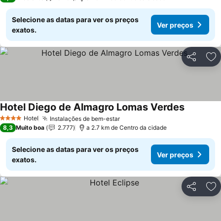
Selecione as datas para ver os preços
Ver preços
exatos.
Partilhar
Ad
Hotel Diego de Almagro Lomas Verdes
Ver preço
Hotel
Instalações de bem-estar
Ver preços
4 Estrelas
8,3
Muito boa
2.777
a 2.7 km de Centro da cidade
Selecione as datas para ver os preços
Ver preços
exatos.
Partilhar
Ad