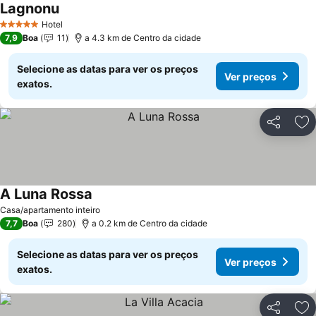
Lagnonu
Ver preços
Hotel
5 Estrelas
7,9
Boa
11
a 4.3 km de Centro da cidade
Selecione as datas para ver os preços
Ver preços
exatos.
Partilhar
Ad
A Luna Rossa
Ver preços
Casa/apartamento inteiro
7,7
Boa
280
a 0.2 km de Centro da cidade
Selecione as datas para ver os preços
Ver preços
exatos.
Partilhar
Ad