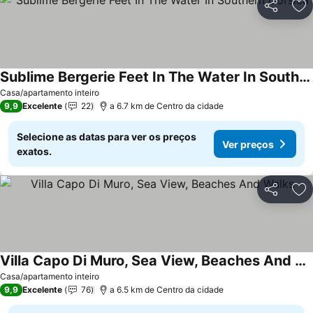
Partilhar
Ad
Sublime Bergerie Feet In The Water In Southern Corsica
Ver preços
Casa/apartamento inteiro
9,9
Excelente
22
a 6.7 km de Centro da cidade
Selecione as datas para ver os preços
Ver preços
exatos.
Partilhar
Ad
Villa Capo Di Muro, Sea View, Beaches And Walks
Ver preços
Casa/apartamento inteiro
9,9
Excelente
76
a 6.5 km de Centro da cidade