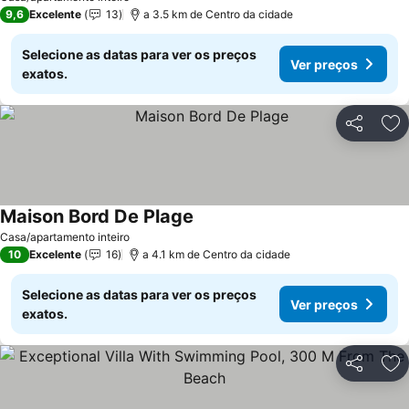
9,6
Excelente
13
a 3.5 km de Centro da cidade
Selecione as datas para ver os preços
Ver preços
exatos.
Partilhar
Ad
Maison Bord De Plage
Ver preços
Casa/apartamento inteiro
10
Excelente
16
a 4.1 km de Centro da cidade
Selecione as datas para ver os preços
Ver preços
exatos.
Partilhar
Ad