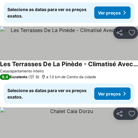
Selecione as datas para ver os preços
Ver preços
exatos.
Partilhar
Ad
Les Terrasses De La Pinède - Climatisé Avec Piscine
Ver preços
Casa/apartamento inteiro
9,4
Excelente
8
a 1.0 km de Centro da cidade
Selecione as datas para ver os preços
Ver preços
exatos.
Partilhar
Ad