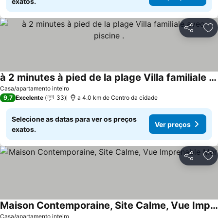
exatos.
Partilhar
Ad
à 2 minutes à pied de la plage Villa familiale avec piscine .
Ver preços
Casa/apartamento inteiro
9,7
Excelente
33
a 4.0 km de Centro da cidade
Selecione as datas para ver os preços
Ver preços
exatos.
Partilhar
Ad
Maison Contemporaine, Site Calme, Vue Imprenable Mer
Ver preços
Casa/apartamento inteiro