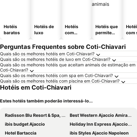
Hotéis
Hotéis de
Hotéis
Hotéis que
Hoté
baratos
luxo
com
permitem
com 
piscinas
animais
Perguntas Frequentes sobre Coti-Chiavari
Quais são os melhores hotéis em Coti-Chiavari?
Quais são os melhores hotéis de luxo em Coti-Chiavari?
Quais são os melhores hotéis que aceitam animais de estimação em
Coti-Chiavari?
Quais são os melhores hotéis com spa em Coti-Chiavari?
Quais são os melhores hotéis com piscina em Coti-Chiavari?
Hotéis em Coti-Chiavari
Estes hotéis também poderão interessá-lo...
Radisson Blu Resort & Spa, Ajaccio Bay
Best Western Ajaccio Amirauté
ibis budget Ajaccio
Holiday Inn Express Ajaccio by IHG
Hotel Bartaccia
ibis Styles Ajaccio Napoleon