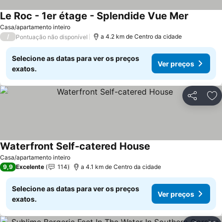
Le Roc - 1er étage - Splendide Vue Mer
Ver preç
Casa/apartamento inteiro
/
a 4.2 km de Centro da cidade
Pontuação não disponível
Selecione as datas para ver os preços
Ver preços
exatos.
Partilhar
Ad
Waterfront Self-catered House
Ver preços
Casa/apartamento inteiro
9,9
Excelente
114
a 4.1 km de Centro da cidade
Selecione as datas para ver os preços
Ver preços
exatos.