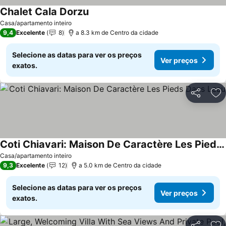
Chalet Cala Dorzu
Ver preços
Casa/apartamento inteiro
9,4
Excelente
8
a 8.3 km de Centro da cidade
Selecione as datas para ver os preços
Ver preços
exatos.
Partilhar
Ad
Coti Chiavari: Maison De Caractère Les Pieds Dans Leau
Ver preços
Casa/apartamento inteiro
9,3
Excelente
12
a 5.0 km de Centro da cidade
Selecione as datas para ver os preços
Ver preços
exatos.