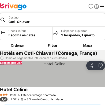
Favoritos
Iniciar
Me
Destino
Coti-Chiavari
Check-in/out
Hóspedes e quartos
Escolha as datas
2 hóspedes, 1 quarto.
Ordenar
Filtrar
Mapa
Hotéis em Coti-Chiavari (Córsega, França)
Como os pagamentos influenciam os resultados
Escolha popular
Partilhar
Ad
Hotel Celine
Ver preços
Hotel
Estética vintage charmosa
Ver preços
3 Estrelas
7,4
521
a 3.3 km de Centro da cidade