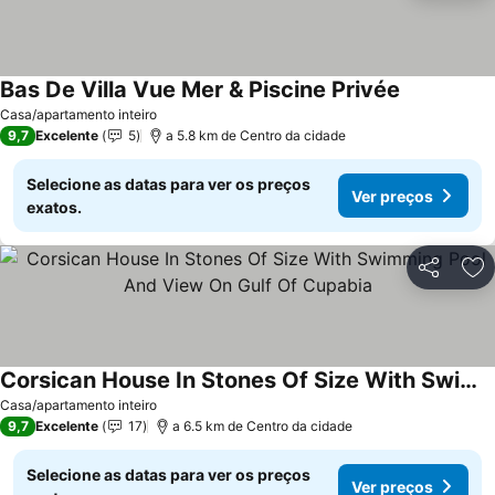
Bas De Villa Vue Mer & Piscine Privée
Ver preços
Casa/apartamento inteiro
9,7
Excelente
5
a 5.8 km de Centro da cidade
Selecione as datas para ver os preços
Ver preços
exatos.
Partilhar
Ad
Corsican House In Stones Of Size With Swimming Pool And View On Gulf Of Cupabia
Ver preços
Casa/apartamento inteiro
9,7
Excelente
17
a 6.5 km de Centro da cidade
Selecione as datas para ver os preços
Ver preços