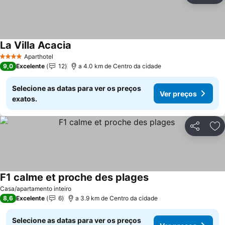
La Villa Acacia
Ver preços
Aparthotel
4 Estrelas
9,0
Excelente
12
a 4.0 km de Centro da cidade
Selecione as datas para ver os preços
Ver preços
exatos.
Partilhar
Ad
F1 calme et proche des plages
Ver preços
Casa/apartamento inteiro
8,6
Excelente
6
a 3.9 km de Centro da cidade
Selecione as datas para ver os preços