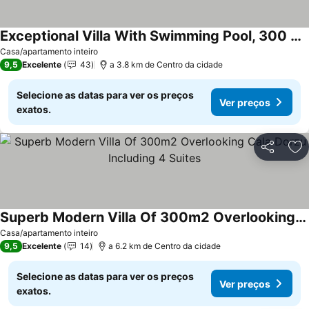
Exceptional Villa With Swimming Pool, 300 M From The Beach
Ver preços
Casa/apartamento inteiro
9,5
Excelente
43
a 3.8 km de Centro da cidade
Selecione as datas para ver os preços
Ver preços
exatos.
Partilhar
Ad
Superb Modern Villa Of 300m2 Overlooking Cala Dorzu Including 4 Suites
Ver preços
Casa/apartamento inteiro
9,5
Excelente
14
a 6.2 km de Centro da cidade
Selecione as datas para ver os preços
Ver preços
exatos.