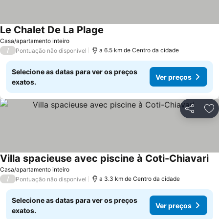
Le Chalet De La Plage
Ver preços
Casa/apartamento inteiro
/
a 6.5 km de Centro da cidade
Pontuação não disponível
Selecione as datas para ver os preços
Ver preços
exatos.
Partilhar
Ad
Villa spacieuse avec piscine à Coti-Chiavari
Ve
Casa/apartamento inteiro
/
a 3.3 km de Centro da cidade
Pontuação não disponível
Selecione as datas para ver os preços
Ver preços
exatos.