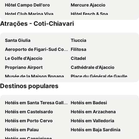
Hôtel Campo Dell'oro
Mercure Ajaccio
Hotel Club Marina Viva
Hôtel Fesch & Spa
Atrações - Coti-Chiavari
Sofitel Golfe d'Ajaccio Thalassa sea & spa
Hotel Pozzo di Borgo
Hôtel Albion
Hôtel Restaurant Dolce Vita
Santa Giulia
Tiuccia
Hôtel Marinca & Spa
Le Claridge
Aeroporto de Figari-Sud Corse
Filitosa
Hotel Les Mouettes
Sun Beach
Le Golfe d'Ajaccio
Citadel
Hôtel La Pinède
KALLISTE
Propriano Airport
Cathédrale d'Ajaccio
Hotel du Palais
Hotel Les Eucalyptus
Musée de la Maison Bonaparte
Place du Général de Gaulle
Auberge Kallisté - Eco Label
Le Golfe
Destinos populares
Aeroporto de Ajaccio-Napoleão Bonaparte
Palais des congrès et des expositions d'Ajaccio
Abbartello
Villa Urbana
Les Aiguilles de Bavella
Musée Fesch
HOTEL De Porticcio
Hôtel U Paradisu
Hotéis em Santa Teresa Gallura
Hotéis em Badesi
Gare Maritime et Routière d'Ajaccio
Gare
Le Bella Vista Résidence
Hôtel Beach
Hotéis em Castelsardo
Hotéis em Arzachena
Le barrage de l'Ospédale
Hôtel Restaurant le Bellevue
Le Neptune & Spa
Hotéis em Porto Cervo
Hotéis em Valledoria
Hotel Roc E Mare
Hotel San Carlu Citadelle
Hotéis em Palau
Hotéis em Baja Sardinia
Hôtel Du Golfe
Napoleon
Hotéis em Cannigione