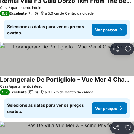
Rental Villa F3 Cala Dorzo 1km From The Beach, Peace And Quiet
Ver preços
Casa/apartamento inteiro
9,8
Excelente
6
a 5.6 km de Centro da cidade
Selecione as datas para ver os preços
Ver preços
exatos.
Partilhar
Ad
Lorangeraie De Portigliolo - Vue Mer 4 Chambres
Ver preços
Casa/apartamento inteiro
9,7
Excelente
6
a 0.1 km de Centro da cidade
Selecione as datas para ver os preços
Ver preços
exatos.
Partilhar
Ad