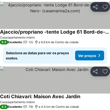
Partilhar
Ad
Ajaccio/propriano -tente Lodge 61 Bord-de-mer-cap Nero- (casamarina2a.com)
Ver preços
Casa/apartamento inteiro
9,5
Excelente
13
a 6.9 km de Centro da cidade
Selecione as datas para ver os preços
Ver preços
exatos.
Partilhar
Ad
Coti Chiavari: Maison Avec Jardin
Ver preços
Casa/apartamento inteiro
9,5
Excelente
79
a 4.4 km de Centro da cidade