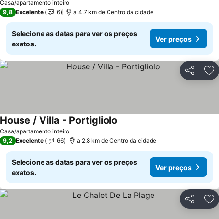
Casa/apartamento inteiro
9,8
Excelente
6
a 4.7 km de Centro da cidade
Selecione as datas para ver os preços
Ver preços
exatos.
Partilhar
Ad
House / Villa - Portigliolo
Ver preços
Casa/apartamento inteiro
9,2
Excelente
66
a 2.8 km de Centro da cidade
Selecione as datas para ver os preços
Ver preços
exatos.
Partilhar
Ad