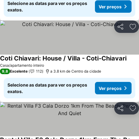
Selecione as datas para ver os preços
Ver preços
exatos.
Partilhar
Ad
Coti Chiavari: House / Villa - Coti-Chiavari
Ver p
Casa/apartamento inteiro
9,8
Excelente
112
a 3.8 km de Centro da cidade
Selecione as datas para ver os preços
Ver preços
exatos.
Partilhar
Ad