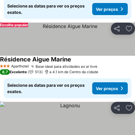
Selecione as datas para ver os preços
Ver preços
exatos.
Escolha popular
Partilhar
Ad
Résidence Aigue Marine
Ver preços
Aparthotel
Base ideal para atividades ao ar livre
Ver preços
3 Estrelas
8,7
Excelente
513
a 4.1 km de Centro da cidade
Selecione as datas para ver os preços
Ver preços
exatos.
Partilhar
Ad