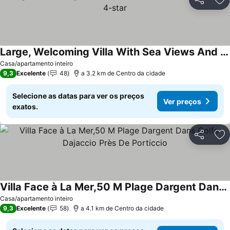
Partilhar
Ad
Large, Welcoming Villa With Sea Views And Private Pool, 4-star
Ver preços
Casa/apartamento inteiro
9,3
Excelente
48
a 3.2 km de Centro da cidade
Selecione as datas para ver os preços
Ver preços
exatos.
Partilhar
Ad
Villa Face à La Mer,50 M Plage Dargent Dans Golfe Dajaccio Près De Porticcio
Ver preços
Casa/apartamento inteiro
9,3
Excelente
58
a 4.1 km de Centro da cidade