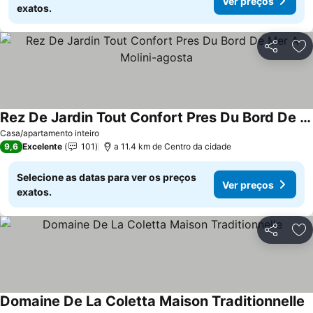
Ver preços
exatos.
Partilhar
Ad
Rez De Jardin Tout Confort Pres Du Bord De Mer A Molini-agosta
Ver preços
Casa/apartamento inteiro
9,6
Excelente
101
a 11.4 km de Centro da cidade
Selecione as datas para ver os preços
Ver preços
exatos.
Partilhar
Ad
Domaine De La Coletta Maison Traditionnelle
V