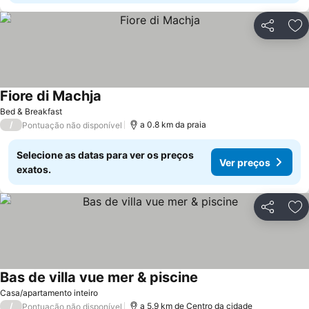
Partilhar
Ad
Fiore di Machja
Ver preços
Bed & Breakfast
/
a 0.8 km da praia
Pontuação não disponível
Selecione as datas para ver os preços
Ver preços
exatos.
Partilhar
Ad
Bas de villa vue mer & piscine
Ver preços
Casa/apartamento inteiro
/
a 5.9 km de Centro da cidade
Pontuação não disponível