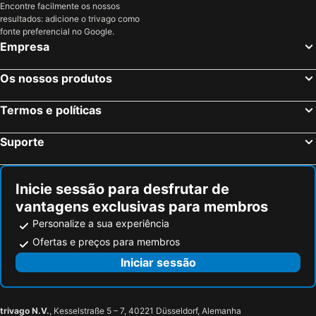
Encontre facilmente os nossos
Estrasburgo, Alsácia Hotéis
Bordéus, Aquitânia Hotéis
resultados: adicione o trivago como
Montévrain, França Hotéis
Serris, França Hotéis
fonte preferencial no Google.
Empresa
Colmar, Alsácia Hotéis
Magny le Hongre, França Hotéis
Os nossos produtos
Termos e políticas
Suporte
Inicie sessão para desfrutar de
vantagens exclusivas para membros
Personalize a sua experiência
Ofertas e preços para membros
Iniciar sessão
trivago N.V.
, Kesselstraße 5 – 7, 40221 Düsseldorf, Alemanha