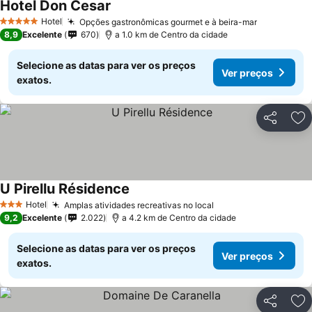
Hotel Don Cesar
Hotel
Opções gastronômicas gourmet e à beira-mar
5 Estrelas
8,9
Excelente
670
a 1.0 km de Centro da cidade
Selecione as datas para ver os preços
Ver preços
exatos.
Partilhar
Ad
U Pirellu Résidence
Hotel
Amplas atividades recreativas no local
3 Estrelas
9,2
Excelente
2.022
a 4.2 km de Centro da cidade
Selecione as datas para ver os preços
Ver preços
exatos.
Partilhar
Ad