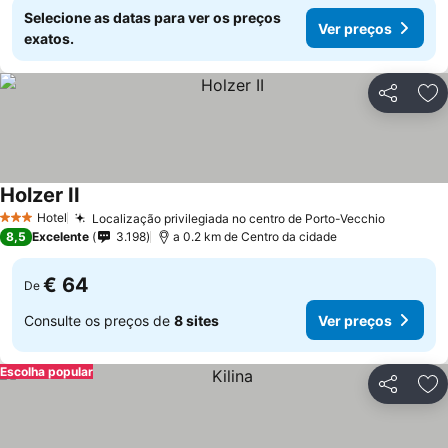
Selecione as datas para ver os preços
Ver preços
exatos.
Partilhar
Ad
Holzer II
Hotel
Localização privilegiada no centro de Porto-Vecchio
3 Estrelas
8,5
Excelente
3.198
a 0.2 km de Centro da cidade
€ 64
De
Consulte os preços de
8 sites
Ver preços
Escolha popular
Partilhar
Ad