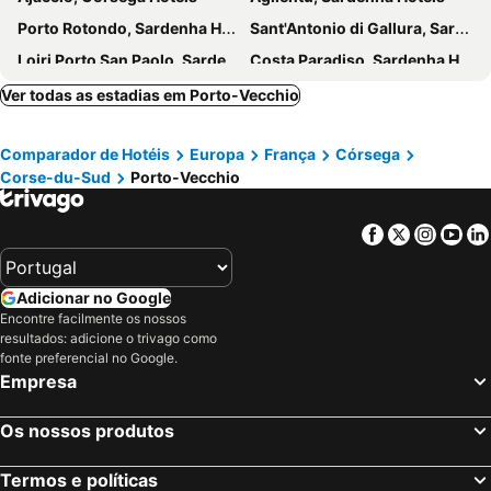
Porto Rotondo, Sardenha Hotéis
Sant'Antonio di Gallura, Sardenha Hotéis
Loiri Porto San Paolo, Sardenha Hotéis
Costa Paradiso, Sardenha Hotéis
Isola Rossa, Sardenha Hotéis
Tempio Pausania, Sardenha Hotéis
Ver todas as estadias em Porto-Vecchio
Sainte-Lucie-de-Porto-Vecchio, Córsega Hotéis
Bonifacio, Córsega Hotéis
Comparador de Hotéis
Europa
França
Córsega
Golfo di Marinella, Sardenha Hotéis
Albitreccia, Córsega Hotéis
Corse-du-Sud
Porto-Vecchio
Propriano, Córsega Hotéis
Porticcio, Córsega Hotéis
Porto, Córsega Hotéis
Santa Maria Coghinas, Sardenha Hotéis
Facebook
Twitter
Insta
Yo
Bastia, Córsega Hotéis
Calvi, Córsega Hotéis
Lucciana, Córsega Hotéis
Saint-Florent, Córsega Hotéis
Adicionar no Google
Paris, França Hotéis
Nice, Provença-Alpes-Costa Azul Hotéis
Encontre facilmente os nossos
resultados: adicione o trivago como
Coupvray, França Hotéis
Estrasburgo, Alsácia Hotéis
fonte preferencial no Google.
Bordéus, Aquitânia Hotéis
Montévrain, França Hotéis
Empresa
Serris, França Hotéis
Colmar, Alsácia Hotéis
Os nossos produtos
Magny le Hongre, França Hotéis
Termos e políticas