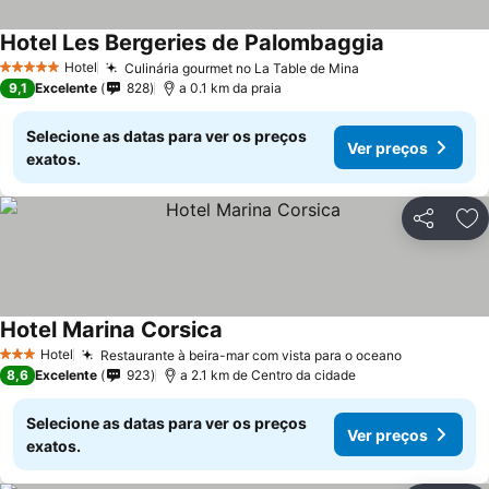
Hotel Les Bergeries de Palombaggia
Hotel
Culinária gourmet no La Table de Mina
5 Estrelas
9,1
Excelente
828
a 0.1 km da praia
Selecione as datas para ver os preços
Ver preços
exatos.
Partilhar
Ad
Hotel Marina Corsica
Hotel
Restaurante à beira-mar com vista para o oceano
3 Estrelas
8,6
Excelente
923
a 2.1 km de Centro da cidade
Selecione as datas para ver os preços
Ver preços
exatos.