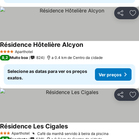
Partilhar
Ad
Résidence Hôtelière Alcyon
Aparthotel
4 Estrelas
8,2
Muito boa
824
a 0.4 km de Centro da cidade
Selecione as datas para ver os preços
Ver preços
exatos.
Partilhar
Ad
Résidence Les Cigales
Aparthotel
Café da manhã servido à beira da piscina
3 Estrelas