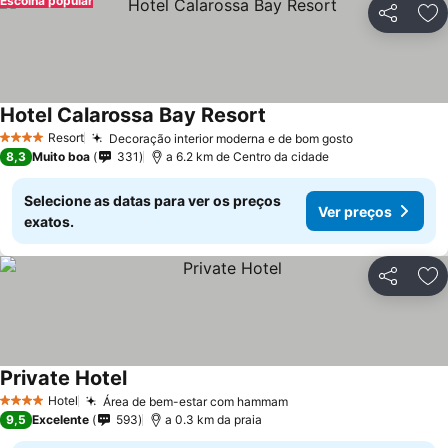
Escolha popular
Partilhar
Ad
Hotel Calarossa Bay Resort
Resort
Decoração interior moderna e de bom gosto
4 Estrelas
8,3
Muito boa
331
a 6.2 km de Centro da cidade
Selecione as datas para ver os preços
Ver preços
exatos.
Partilhar
Ad
Private Hotel
Hotel
Área de bem-estar com hammam
4 Estrelas
9,5
Excelente
593
a 0.3 km da praia