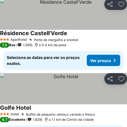
Partilhar
Ad
Résidence Castell'Verde
Aparthotel
Perto de mergulho e snorkel
3 Estrelas
7,5
Boa
1.569
a 0.4 km da praia
Selecione as datas para ver os preços
Ver preços
exatos.
Partilhar
Ad
Golfe Hotel
Hotel
Buffet de pequeno-almoço variado e fresco
3 Estrelas
8,7
Excelente
1.829
a 1.1 km de Centro da cidade