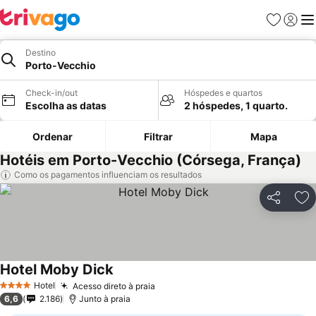
Favoritos
Iniciar
Me
Destino
Porto-Vecchio
Check-in/out
Hóspedes e quartos
Escolha as datas
2 hóspedes, 1 quarto.
Ordenar
Filtrar
Mapa
Hotéis em Porto-Vecchio (Córsega, França)
Como os pagamentos influenciam os resultados
Partilhar
Ad
Hotel Moby Dick
Hotel
Acesso direto à praia
4 Estrelas
6,6
2.186
Junto à praia