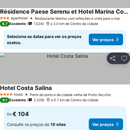
Résidence Paese Serenu et Hotel Marina Corsica
Aparthotel
Restaurante Marina com refeições e vista para o mar
3 Estrelas
8,7
Excelente
1.024
a 2.0 km de Centro da cidade
Selecione as datas para ver os preços
Ver preços
exatos.
Partilhar
Ad
Hotel Costa Salina
Hotel
Perto do porto e da cidade velha de Porto Vecchio
4 Estrelas
9,1
Excelente
2.329
a 0.7 km de Centro da cidade
€ 104
De
Consulte os preços de
10 sites
Ver preços