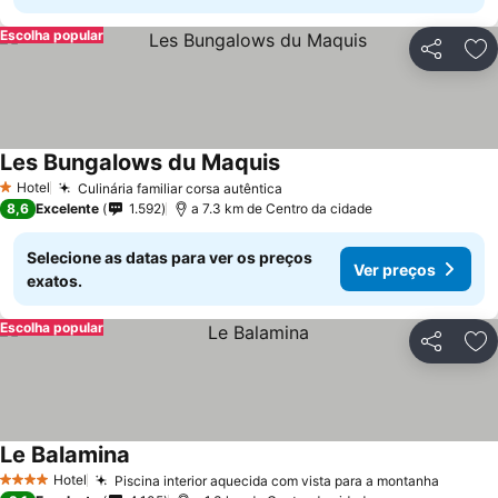
Escolha popular
Partilhar
Ad
Les Bungalows du Maquis
Hotel
Culinária familiar corsa autêntica
1 Estrelas
8,6
Excelente
1.592
a 7.3 km de Centro da cidade
Selecione as datas para ver os preços
Ver preços
exatos.
Escolha popular
Partilhar
Ad
Le Balamina
Hotel
Piscina interior aquecida com vista para a montanha
4 Estrelas