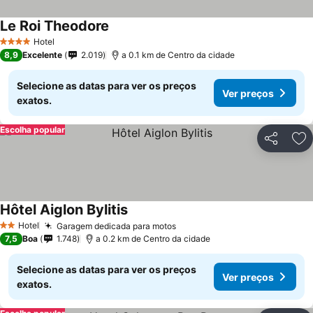
Le Roi Theodore
Hotel
4 Estrelas
8,9
Excelente
2.019
a 0.1 km de Centro da cidade
Selecione as datas para ver os preços
Ver preços
exatos.
Escolha popular
Partilhar
Ad
Hôtel Aiglon Bylitis
Hotel
Garagem dedicada para motos
2 Estrelas
7,5
Boa
1.748
a 0.2 km de Centro da cidade
Selecione as datas para ver os preços
Ver preços
exatos.