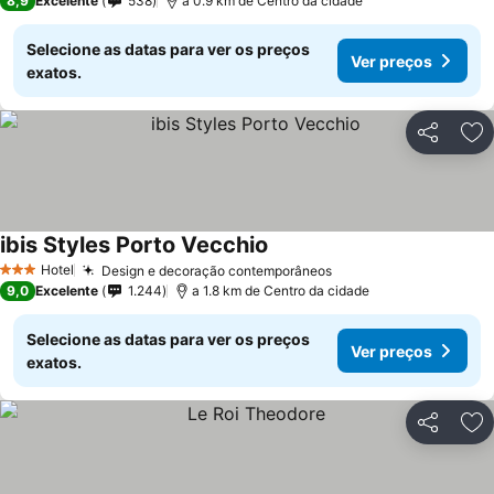
8,9
Excelente
538
a 0.9 km de Centro da cidade
Selecione as datas para ver os preços
Ver preços
exatos.
Partilhar
Ad
ibis Styles Porto Vecchio
Hotel
Design e decoração contemporâneos
3 Estrelas
9,0
Excelente
1.244
a 1.8 km de Centro da cidade
Selecione as datas para ver os preços
Ver preços
exatos.
Partilhar
Ad