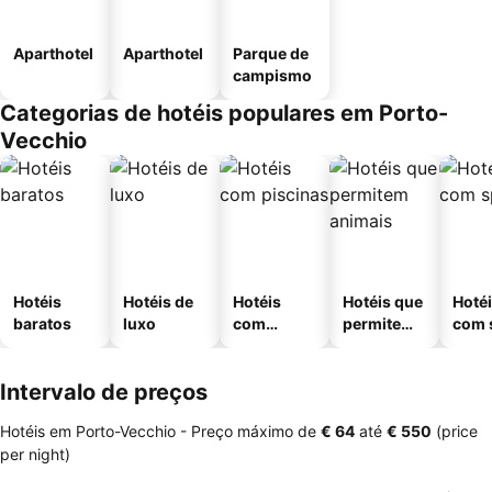
Aparthotel
Aparthotel
Parque de
campismo
Categorias de hotéis populares em Porto-
Vecchio
Hotéis
Hotéis de
Hotéis
Hotéis que
Hoté
baratos
luxo
com
permitem
com 
piscinas
animais
Intervalo de preços
Hotéis em Porto-Vecchio -
Preço máximo
de
‎€ 64
até
‎€ 550
(price
per night)