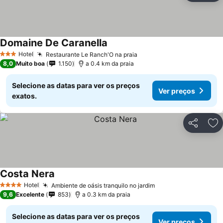
Domaine De Caranella
Hotel
Restaurante Le Ranch'O na praia
3 Estrelas
8,0
Muito boa
1.150
a 0.4 km da praia
Selecione as datas para ver os preços
Ver preços
exatos.
Partilhar
Ad
Costa Nera
Hotel
Ambiente de oásis tranquilo no jardim
4 Estrelas
9,6
Excelente
853
a 0.3 km da praia
Selecione as datas para ver os preços
Ver preços