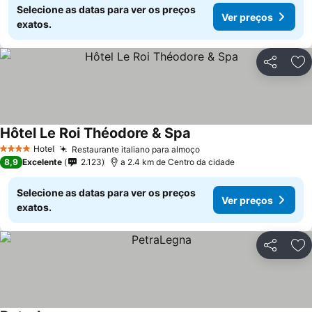
Selecione as datas para ver os preços
Ver preços
exatos.
Partilhar
Ad
Hôtel Le Roi Théodore & Spa
Hotel
Restaurante italiano para almoço
4 Estrelas
8,9
Excelente
2.123
a 2.4 km de Centro da cidade
Selecione as datas para ver os preços
Ver preços
exatos.
Partilhar
Ad