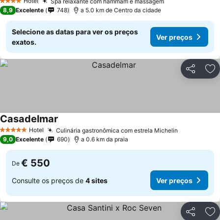
Hotel
Spa relaxante com hammam e massagem
4 Estrelas
8,9
Excelente
748
a 5.0 km de Centro da cidade
Selecione as datas para ver os preços
Ver preços
exatos.
Partilhar
Ad
Casadelmar
Hotel
Culinária gastronômica com estrela Michelin
5 Estrelas
9,0
Excelente
690
a 0.6 km da praia
€ 550
De
Consulte os preços de
4 sites
Ver preços
Partilhar
Ad