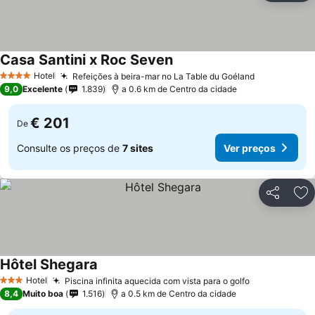
Casa Santini x Roc Seven
Hotel
Refeições à beira-mar no La Table du Goéland
4 Estrelas
9,0
Excelente
1.839
a 0.6 km de Centro da cidade
€ 201
De
Consulte os preços de
7 sites
Ver preços
Partilhar
Ad
Hôtel Shegara
Hotel
Piscina infinita aquecida com vista para o golfo
3 Estrelas
8,4
Muito boa
1.516
a 0.5 km de Centro da cidade