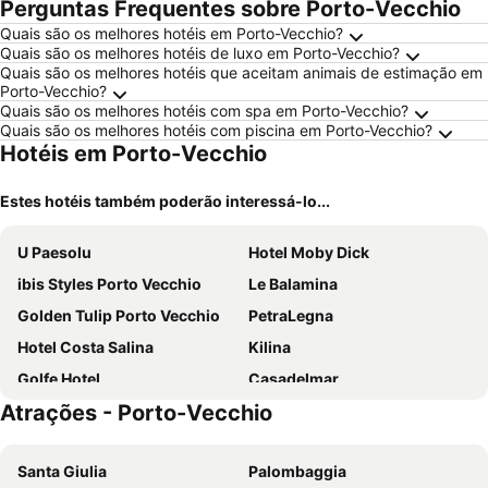
Perguntas Frequentes sobre Porto-Vecchio
Quais são os melhores hotéis em Porto-Vecchio?
Quais são os melhores hotéis de luxo em Porto-Vecchio?
Quais são os melhores hotéis que aceitam animais de estimação em
Porto-Vecchio?
Quais são os melhores hotéis com spa em Porto-Vecchio?
Quais são os melhores hotéis com piscina em Porto-Vecchio?
Hotéis em Porto-Vecchio
Estes hotéis também poderão interessá-lo...
U Paesolu
Hotel Moby Dick
ibis Styles Porto Vecchio
Le Balamina
Golden Tulip Porto Vecchio
PetraLegna
Hotel Costa Salina
Kilina
Golfe Hotel
Casadelmar
Atrações - Porto-Vecchio
Les Bungalows du Maquis
Hotel Marina Corsica
Hotel Restaurant Mariosa
Costa Nera
Santa Giulia
Palombaggia
Le Roc E Fiori Hotel - Teritoria
Hôtel Spa & Restaurant - Son de Mar