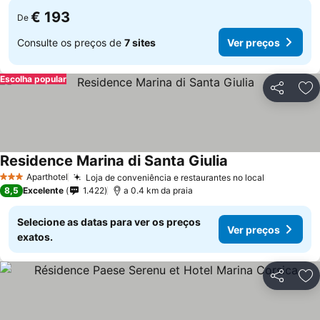
€ 193
De
Consulte os preços de
7 sites
Ver preços
Escolha popular
Partilhar
Ad
Residence Marina di Santa Giulia
Aparthotel
Loja de conveniência e restaurantes no local
3 Estrelas
8,5
Excelente
1.422
a 0.4 km da praia
Selecione as datas para ver os preços
Ver preços
exatos.
Partilhar
Ad