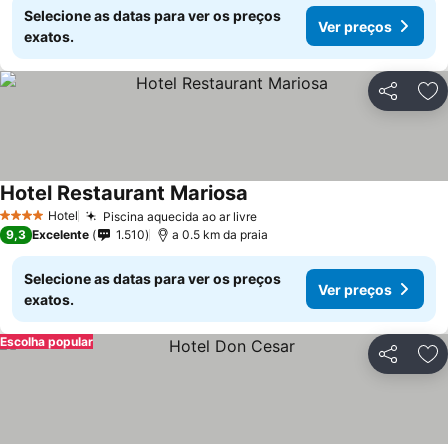
Selecione as datas para ver os preços
Ver preços
exatos.
Partilhar
Ad
Hotel Restaurant Mariosa
Hotel
Piscina aquecida ao ar livre
4 Estrelas
9,3
Excelente
1.510
a 0.5 km da praia
Selecione as datas para ver os preços
Ver preços
exatos.
Escolha popular
Partilhar
Ad