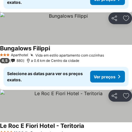
exatos.
Partilhar
Ad
Bungalows Filippi
Aparthotel
Vida em estilo apartamento com cozinhas
3 Estrelas
6,5
880
a 0.6 km de Centro da cidade
Selecione as datas para ver os preços
Ver preços
exatos.
Partilhar
Ad
Le Roc E Fiori Hotel - Teritoria