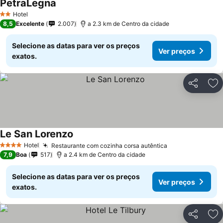
PetraLegna
Hotel
2 Estrelas
8,5
Excelente
2.007
a 2.3 km de Centro da cidade
Selecione as datas para ver os preços
Ver preços
exatos.
Partilhar
Ad
Le San Lorenzo
Hotel
Restaurante com cozinha corsa autêntica
4 Estrelas
7,9
Boa
517
a 2.4 km de Centro da cidade
Selecione as datas para ver os preços
Ver preços
exatos.
Partilhar
Ad