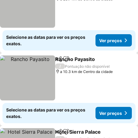
Selecione as datas para ver os preços
Ver preços
exatos.
Rancho Payasito
Partilhar
Adicionar aos favoritos
Ver preço
/
Pontuação não disponível
a 10.3 km de Centro da cidade
Selecione as datas para ver os preços
Ver preços
exatos.
Hotel Sierra Palace
Partilhar
Adicionar aos favoritos
Ver pre