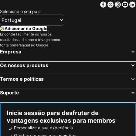
Facebook
Twitter
Insta
Yo
Selecione o seu país
Adicionar no Google
Encontre facilmente os nossos
resultados: adicione o trivago como
fonte preferencial no Google.
Empresa
Os nossos produtos
Termos e políticas
Suporte
Inicie sessão para desfrutar de
vantagens exclusivas para membros
Personalize a sua experiência
Ofertas e preços para membros