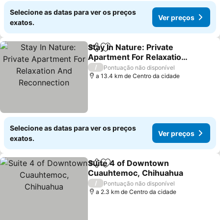
Selecione as datas para ver os preços
Ver preços
exatos.
Stay In Nature: Private
Partilhar
Adicionar aos favoritos
Apartment For Relaxation
And Reconnection
Ver preços
/
Pontuação não disponível
a 13.4 km de Centro da cidade
Selecione as datas para ver os preços
Ver preços
exatos.
Suite 4 of Downtown
Partilhar
Adicionar aos favoritos
Cuauhtemoc, Chihuahua
Ver preços
/
Pontuação não disponível
a 2.3 km de Centro da cidade