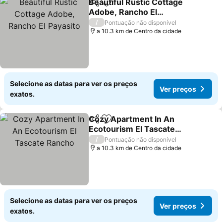
Beautiful Rustic Cottage
Partilhar
Adicionar aos favoritos
Adobe, Rancho El
Payasito
Ver preços
/
Pontuação não disponível
a 10.3 km de Centro da cidade
Selecione as datas para ver os preços
Ver preços
exatos.
Cozy Apartment In An
Partilhar
Adicionar aos favoritos
Ecotourism El Tascate
Rancho
Ver preços
/
Pontuação não disponível
a 10.3 km de Centro da cidade
Selecione as datas para ver os preços
Ver preços
exatos.