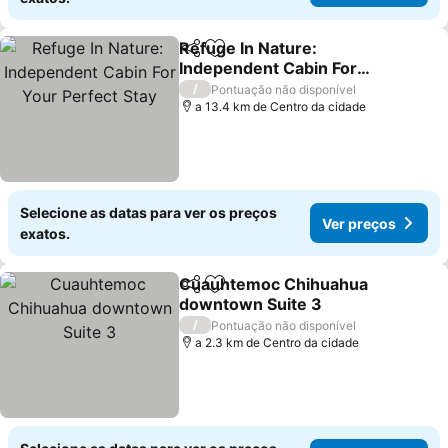
Refuge In Nature:
Partilhar
Adicionar aos favoritos
Independent Cabin For
Your Perfect Stay
Ver preços
/
Pontuação não disponível
a 13.4 km de Centro da cidade
Selecione as datas para ver os preços
Ver preços
exatos.
Cuauhtemoc Chihuahua
Partilhar
Adicionar aos favoritos
downtown Suite 3
Ver preços
/
Pontuação não disponível
a 2.3 km de Centro da cidade