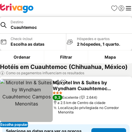
Favoritos
Iniciar
Me
Destino
Cuauhtemoc
Check-in/out
Hóspedes e quartos
Escolha as datas
2 hóspedes, 1 quarto.
Ordenar
Filtrar
Mapa
Hotéis em Cuauhtemoc (Chihuahua, México)
Como os pagamentos influenciam os resultados
Microtel Inn & Suites by
Partilhar
Adicionar aos favoritos
Wyndham Cuauhtemoc
Campos Menonitas
Ver preços
3 Estrelas
9,3
Excelente
2.644
a 2.5 km de Centro da cidade
Localização privilegiada no Corredor
Menonita
Escolha popular
Selecione as datas para ver os preços