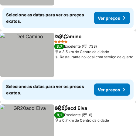
Selecione as datas para ver os preços
Ver preços
exatos.
Del Camino
Partilhar
Adicionar aos favoritos
Ver preços
4 Estrelas
8,7
Excelente
738
a 3.5 km de Centro da cidade
Restaurante no local com serviço de quarto
V
Selecione as datas para ver os preços
Ver preços
exatos.
GR20acd Elva
Partilhar
Adicionar aos favoritos
Ver preços
9,1
Excelente
6
a 0.7 km de Centro da cidade