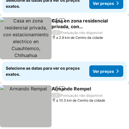
Selecione as datas para ver os preços
Ver preços
exatos.
Casa en zona residencial
Partilhar
Adicionar aos favoritos
privada, con
estacionamiento electrico
Ver preços
/
Pontuação não disponível
en Cuauhtemco,
a 2.9 km de Centro da cidade
Chihuahua
Selecione as datas para ver os preços
Ver preços
exatos.
Armando Rempel
Partilhar
Adicionar aos favoritos
Ver preç
/
Pontuação não disponível
a 10.5 km de Centro da cidade