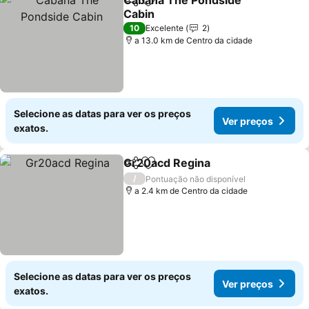
Cabaña The Pondside
Partilhar
Adicionar aos favoritos
Cabin
Ver preços
10
Excelente
2
a 13.0 km de Centro da cidade
Selecione as datas para ver os preços
Ver preços
exatos.
Gr20acd Regina
Partilhar
Adicionar aos favoritos
Ver preço
/
Pontuação não disponível
a 2.4 km de Centro da cidade
Selecione as datas para ver os preços
Ver preços
exatos.