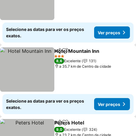
Selecione as datas para ver os preços
Ver preços
exatos.
Hotel Mountain Inn
Partilhar
Adicionar aos favoritos
Ver pre
3 Estrelas
8,6
Excelente
131
a 35.7 km de Centro da cidade
Selecione as datas para ver os preços
Ver preços
exatos.
Peters Hotel
Partilhar
Adicionar aos favoritos
Ver preços
9,0
Excelente
324
a 23.7 km de Centro da cidade