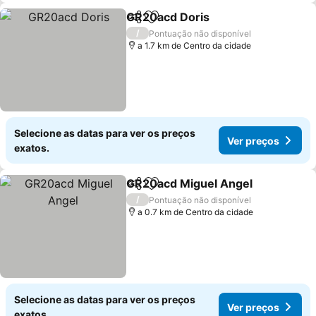
GR20acd Doris
Partilhar
Adicionar aos favoritos
Ver preços
/
Pontuação não disponível
a 1.7 km de Centro da cidade
Selecione as datas para ver os preços
Ver preços
exatos.
GR20acd Miguel Angel
Partilhar
Adicionar aos favoritos
Ver
/
Pontuação não disponível
a 0.7 km de Centro da cidade
Selecione as datas para ver os preços
Ver preços
exatos.