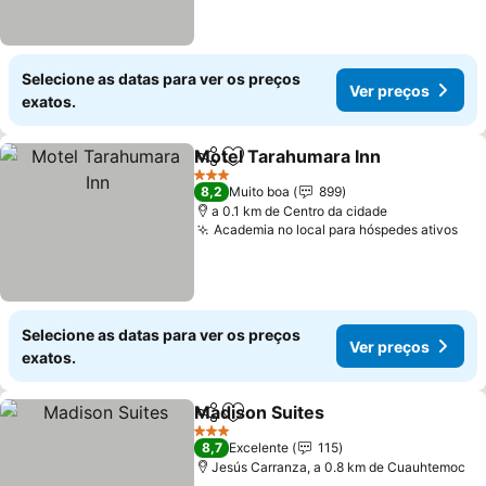
Selecione as datas para ver os preços
Ver preços
exatos.
Motel Tarahumara Inn
Partilhar
Adicionar aos favoritos
Ver 
3 Estrelas
8,2
Muito boa
899
a 0.1 km de Centro da cidade
Academia no local para hóspedes ativos
Ver
Selecione as datas para ver os preços
Ver preços
exatos.
Madison Suites
Partilhar
Adicionar aos favoritos
Ver preços
3 Estrelas
8,7
Excelente
115
Jesús Carranza, a 0.8 km de Cuauhtemoc