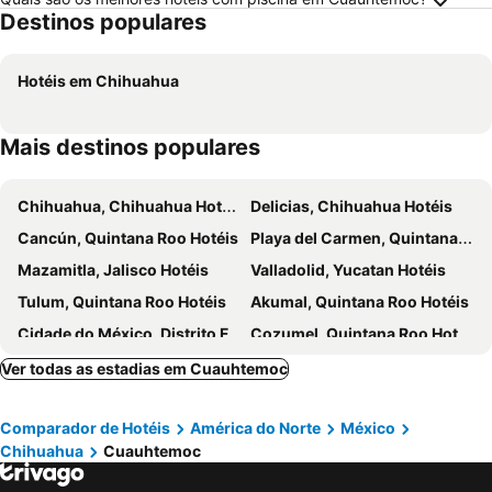
Destinos populares
Hotéis em Chihuahua
Mais destinos populares
Chihuahua, Chihuahua Hotéis
Delicias, Chihuahua Hotéis
Cancún, Quintana Roo Hotéis
Playa del Carmen, Quintana Roo Hotéis
Mazamitla, Jalisco Hotéis
Valladolid, Yucatan Hotéis
Tulum, Quintana Roo Hotéis
Akumal, Quintana Roo Hotéis
Cidade do México, Distrito Federal Hotéis
Cozumel, Quintana Roo Hotéis
Isla Mujeres, Quintana Roo Hotéis
Ver todas as estadias em Cuauhtemoc
Comparador de Hotéis
América do Norte
México
Chihuahua
Cuauhtemoc