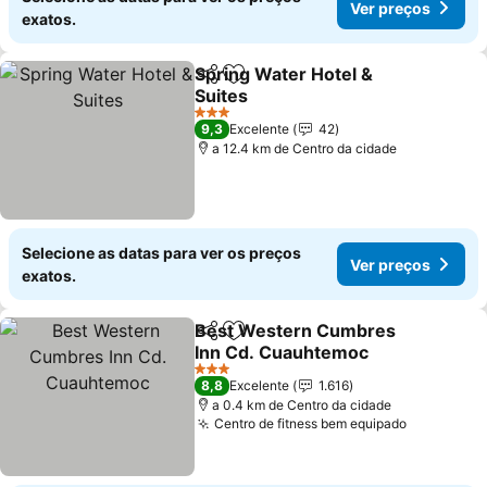
Ver preços
exatos.
Spring Water Hotel &
Partilhar
Adicionar aos favoritos
Suites
Ver preços
3 Estrelas
9,3
Excelente
42
a 12.4 km de Centro da cidade
Selecione as datas para ver os preços
Ver preços
exatos.
Best Western Cumbres
Partilhar
Adicionar aos favoritos
Inn Cd. Cuauhtemoc
Ver preços
3 Estrelas
8,8
Excelente
1.616
a 0.4 km de Centro da cidade
Centro de fitness bem equipado
Ver preço