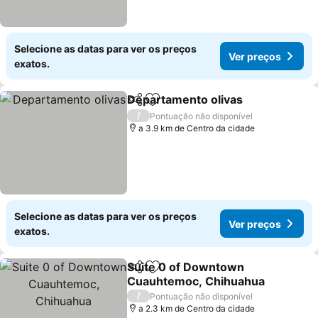
Selecione as datas para ver os preços
Ver preços
exatos.
Departamento olivas
Partilhar
Adicionar aos favoritos
Ver p
/
Pontuação não disponível
a 3.9 km de Centro da cidade
Selecione as datas para ver os preços
Ver preços
exatos.
Suite 0 of Downtown
Partilhar
Adicionar aos favoritos
Cuauhtemoc, Chihuahua
Ver preços
/
Pontuação não disponível
a 2.3 km de Centro da cidade