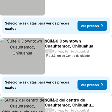
Selecione as datas para ver os preços
Ver preços
exatos.
Suite 6 Downtown
Partilhar
Adicionar aos favoritos
Cuauhtemoc, Chihuahua
Ver preços
/
Pontuação não disponível
a 2.3 km de Centro da cidade
Selecione as datas para ver os preços
Ver preços
exatos.
Suite 2 del centro de
Partilhar
Adicionar aos favoritos
Cuauhtemoc, Chihuahua,
sin cocina
Ver preços
/
Pontuação não disponível