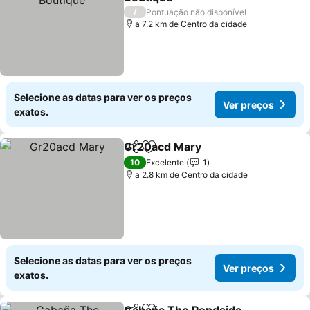
Ver preços
/
Pontuação não disponível
a 7.2 km de Centro da cidade
Selecione as datas para ver os preços
Ver preços
exatos.
Gr20acd Mary
Partilhar
Adicionar aos favoritos
Ver preços
10
Excelente
1
a 2.8 km de Centro da cidade
Selecione as datas para ver os preços
Ver preços
exatos.