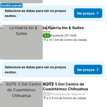
Escolha popular
Selecione as datas para ver os preços
Ver preços
exatos.
La Huerta Inn & Suites
Partilhar
Adicionar aos favoritos
Ver 
3 Estrelas
9,0
Excelente
449
a 10.1 km de Centro da cidade
Selecione as datas para ver os preços
Ver preços
exatos.
SUITE 5 Del Centro de
Partilhar
Adicionar aos favoritos
Cuauhtémoc Chihuahua
Ver preços
/
Pontuação não disponível
a 0.4 km de Centro da cidade