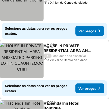
a 0.4 km de Centro da cidade
Selecione as datas para ver os preços
Ver preços
exatos.
HOUSE IN PRIVATE
Partilhar
Adicionar aos favoritos
RESIDENTIAL AREA AND
GATED PARKING LOT IN
Ver preços
/
Pontuação não disponível
CUAUHTEMOC CHIH
a 2.8 km de Centro da cidade
Selecione as datas para ver os preços
Ver preços
exatos.
Hacienda Inn Hotel
Partilhar
Adicionar aos favoritos
Boutique