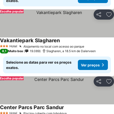
exatos.
Escolha popular
Partilhar
Ad
Vakantiepark Slagharen
Hotel
Alojamento no local com acesso ao parque
3 Estrelas
8,1
Muito boa
19.089
Slagharen, a 18.5 km de Dalerveen
Selecione as datas para ver os preços
Ver preços
exatos.
Escolha popular
Partilhar
Ad
Center Parcs Parc Sandur
Hotel
Piscina coberta com toboágua