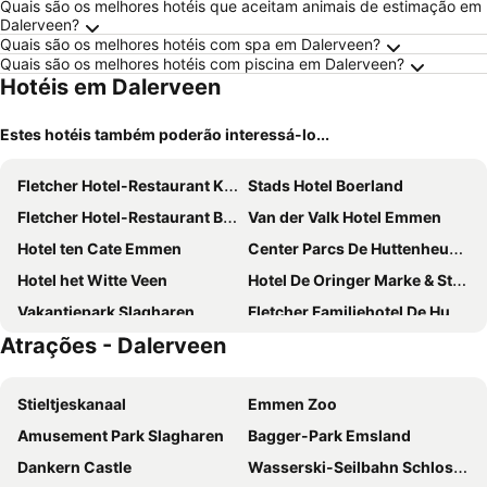
Quais são os melhores hotéis que aceitam animais de estimação em
Dalerveen?
Quais são os melhores hotéis com spa em Dalerveen?
Quais são os melhores hotéis com piscina em Dalerveen?
Hotéis em Dalerveen
Estes hotéis também poderão interessá-lo...
Fletcher Hotel-Restaurant Kasteel Coevorden
Stads Hotel Boerland
Fletcher Hotel-Restaurant ByZoo Emmen
Van der Valk Hotel Emmen
Hotel ten Cate Emmen
Center Parcs De Huttenheugte
Hotel het Witte Veen
Hotel De Oringer Marke & Stee by Flow
Vakantiepark Slagharen
Fletcher Familiehotel De Hunzebergen
Atrações - Dalerveen
Stieltjeskanaal
Emmen Zoo
Amusement Park Slagharen
Bagger-Park Emsland
Dankern Castle
Wasserski-Seilbahn Schloss Dankern