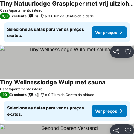
Tiny Natuurlodge Graspieper met vrij uitzicht over landerijen
Casa/apartamento inteiro
9,0
Excelente
6
a 0.6 km de Centro da cidade
Selecione as datas para ver os preços
Ver preços
exatos.
Partilhar
Ad
Tiny Wellnesslodge Wulp met sauna
Casa/apartamento inteiro
10
Excelente
4
a 0.7 km de Centro da cidade
Selecione as datas para ver os preços
Ver preços
exatos.
Partilhar
Ad