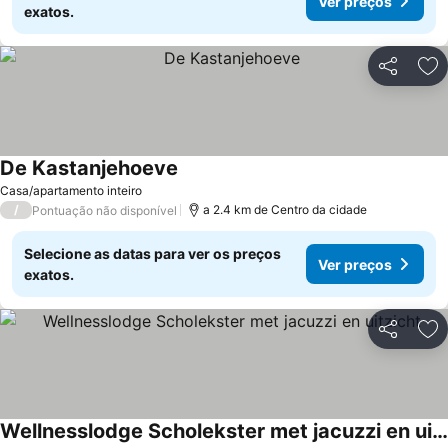
Ver preços
exatos.
Partilhar
Ad
De Kastanjehoeve
Casa/apartamento inteiro
/
a 2.4 km de Centro da cidade
Pontuação não disponível
Selecione as datas para ver os preços
Ver preços
exatos.
Partilhar
Ad
Wellnesslodge Scholekster met jacuzzi en uitzicht