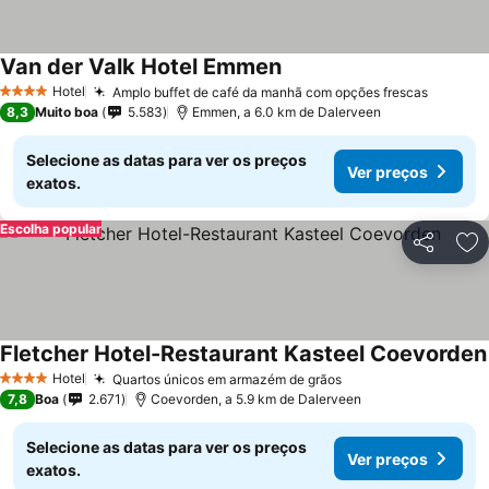
Van der Valk Hotel Emmen
Hotel
Amplo buffet de café da manhã com opções frescas
4 Estrelas
8,3
Muito boa
5.583
Emmen, a 6.0 km de Dalerveen
Selecione as datas para ver os preços
Ver preços
exatos.
Escolha popular
Partilhar
Ad
Fletcher Hotel-Restaurant Kasteel Coevorden
Hotel
Quartos únicos em armazém de grãos
4 Estrelas
7,8
Boa
2.671
Coevorden, a 5.9 km de Dalerveen
Selecione as datas para ver os preços
Ver preços
exatos.