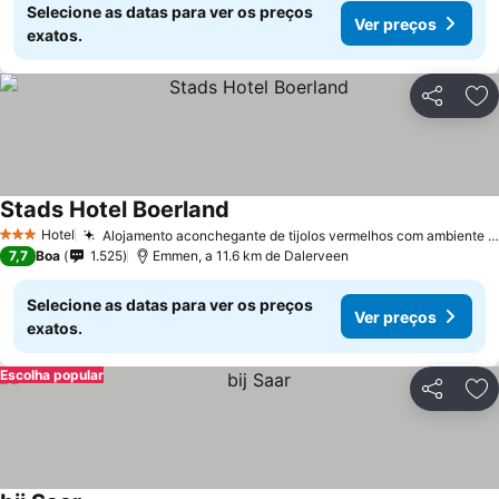
Selecione as datas para ver os preços
Ver preços
exatos.
Partilhar
Ad
Stads Hotel Boerland
Hotel
Alojamento aconchegante de tijolos vermelhos com ambiente acolhedor
3 Estrelas
7,7
Boa
1.525
Emmen, a 11.6 km de Dalerveen
Selecione as datas para ver os preços
Ver preços
exatos.
Escolha popular
Partilhar
Ad