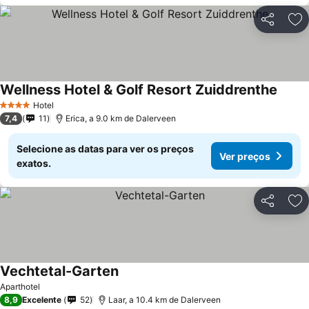
Partilhar
Ad
Wellness Hotel & Golf Resort Zuiddrenthe
Hotel
4 Estrelas
7,4
11
Erica, a 9.0 km de Dalerveen
Selecione as datas para ver os preços
Ver preços
exatos.
Partilhar
Ad
Vechtetal-Garten
Aparthotel
8,9
Excelente
52
Laar, a 10.4 km de Dalerveen