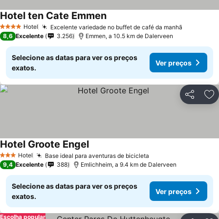
Hotel ten Cate Emmen
Hotel
Excelente variedade no buffet de café da manhã
4 Estrelas
8,6
Excelente
3.256
Emmen, a 10.5 km de Dalerveen
Selecione as datas para ver os preços
Ver preços
exatos.
Partilhar
Ad
Hotel Groote Engel
Hotel
Base ideal para aventuras de bicicleta
3 Estrelas
9,4
Excelente
388
Emlichheim, a 9.4 km de Dalerveen
Selecione as datas para ver os preços
Ver preços
exatos.
Escolha popular