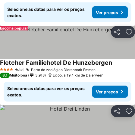
Selecione as datas para ver os preços
Ver preços
exatos.
Escolha popular
Partilhar
Ad
Fletcher Familiehotel De Hunzebergen
Hotel
Perto do zoológico Dierenpark Emmen
4 Estrelas
8,1
Muito boa
3.918
Exloo, a 19.4 km de Dalerveen
Selecione as datas para ver os preços
Ver preços
exatos.
Partilhar
Ad