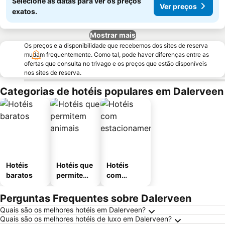
Selecione as datas para ver os preços
Ver preços
exatos.
Mostrar mais
Os preços e a disponibilidade que recebemos dos sites de reserva
mudam frequentemente. Como tal, pode haver diferenças entre as
ofertas que consulta no trivago e os preços que estão disponíveis
nos sites de reserva.
Categorias de hotéis populares em Dalerveen
Hotéis
Hotéis que
Hotéis
baratos
permitem
com
animais
estaciona
mento
Perguntas Frequentes sobre Dalerveen
Quais são os melhores hotéis em Dalerveen?
Quais são os melhores hotéis de luxo em Dalerveen?