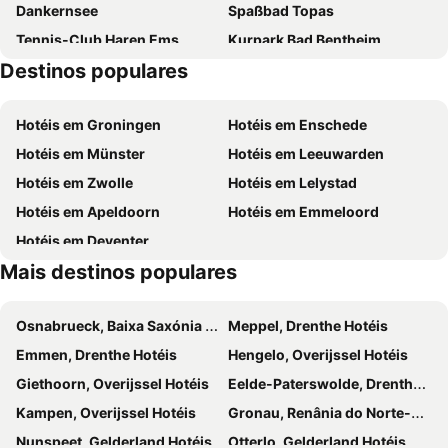
Dankernsee
Spaßbad Topas
Tennis-Club Haren Ems
Kurpark Bad Bentheim
Destinos populares
INDEX
Germania Lichtspiele Meppen
Bourtange Fort
Avonturenpark Hellendoorn
Hotéis em Groningen
Hotéis em Enschede
Weihnachtsmarkt
Hotéis em Münster
Hotéis em Leeuwarden
Hotéis em Zwolle
Hotéis em Lelystad
Hotéis em Apeldoorn
Hotéis em Emmeloord
Hotéis em Deventer
Mais destinos populares
Osnabrueck, Baixa Saxónia Hotéis
Meppel, Drenthe Hotéis
Emmen, Drenthe Hotéis
Hengelo, Overijssel Hotéis
Giethoorn, Overijssel Hotéis
Eelde-Paterswolde, Drenthe Hotéis
Kampen, Overijssel Hotéis
Gronau, Renânia do Norte-Vestfália Hotéis
Nunspeet, Gelderland Hotéis
Otterlo, Gelderland Hotéis