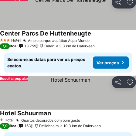
Partilhar
Ad
Center Parcs De Huttenheugte
Hotel
Amplo parque aquático Aqua Mundo
3 Estrelas
7,8
Boa
13.759
Dalen, a 3.3 km de Dalerveen
Selecione as datas para ver os preços
Ver preços
exatos.
Escolha popular
Partilhar
Ad
Hotel Schuurman
Hotel
Quartos decorados com bom gosto
1 Estrelas
7,9
Boa
163
Emlichheim, a 10.3 km de Dalerveen