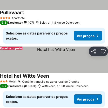
Pullevaart
Aparthotel
4 Estrelas
9,3
Excelente
107
Spier, a 14.8 km de Dalerveen
Selecione as datas para ver os preços
Ver preços
exatos.
Escolha popular
Partilhar
Ad
Hotel het Witte Veen
Hotel
Cenário tranquilo na zona rural de Drenthe
3 Estrelas
8,7
Excelente
1.001
Witteveen, a 16.8 km de Dalerveen
Selecione as datas para ver os preços
Ver preços
exatos.