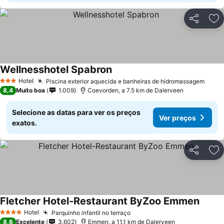
Partilhar
Ad
Wellnesshotel Spabron
Hotel
Piscina exterior aquecida e banheiras de hidromassagem
3 Estrelas
8,4
Muito boa
1.009
Coevorden, a 7.5 km de Dalerveen
Selecione as datas para ver os preços
Ver preços
exatos.
Partilhar
Ad
Fletcher Hotel-Restaurant ByZoo Emmen
Hotel
Parquinho infantil no terraço
4 Estrelas
8,6
Excelente
3.602
Emmen, a 11.1 km de Dalerveen