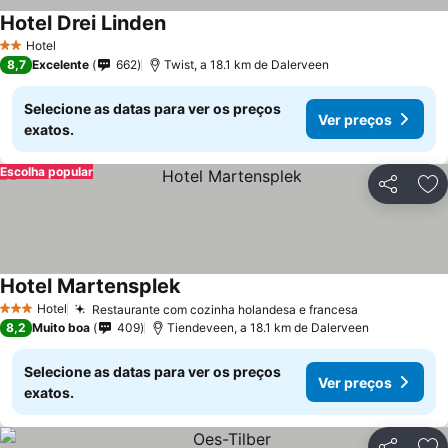
Hotel Drei Linden
Hotel
2 Estrelas
8,7
Excelente
662
Twist, a 18.1 km de Dalerveen
Selecione as datas para ver os preços
Ver preços
exatos.
Escolha popular
Partilhar
Ad
Hotel Martensplek
Hotel
Restaurante com cozinha holandesa e francesa
3 Estrelas
8,2
Muito boa
409
Tiendeveen, a 18.1 km de Dalerveen
Selecione as datas para ver os preços
Ver preços
exatos.