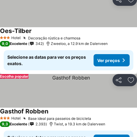
Partilhar
Ad
Oes-Tilber
Hotel
Decoração rústica e charmosa
3 Estrelas
9,0
Excelente
342
Zweeloo, a 12.9 km de Dalerveen
Selecione as datas para ver os preços
Ver preços
exatos.
Escolha popular
Partilhar
Ad
Gasthof Robben
Hotel
Base ideal para passeios de bicicleta
3 Estrelas
9,3
Excelente
2.393
Twist, a 19.3 km de Dalerveen