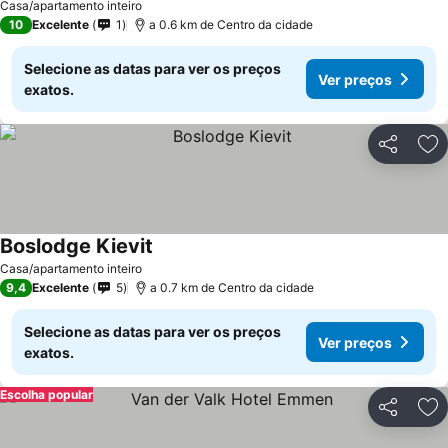
Casa/apartamento inteiro
10
Excelente
1
a 0.6 km de Centro da cidade
Selecione as datas para ver os preços
Ver preços
exatos.
Partilhar
Ad
Boslodge Kievit
Casa/apartamento inteiro
9,4
Excelente
5
a 0.7 km de Centro da cidade
Selecione as datas para ver os preços
Ver preços
exatos.
Escolha popular
Partilhar
Ad