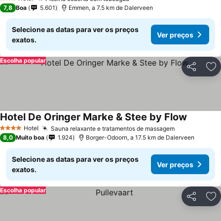
3 Estrelas
7,8
Boa
5.601
Emmen, a 7.5 km de Dalerveen
Selecione as datas para ver os preços
Ver preços
exatos.
Escolha popular
Partilhar
Ad
Hotel De Oringer Marke & Stee by Flow
Hotel
Sauna relaxante e tratamentos de massagem
4 Estrelas
8,0
Muito boa
1.924
Borger-Odoorn, a 17.5 km de Dalerveen
Selecione as datas para ver os preços
Ver preços
exatos.
Escolha popular
Partilhar
Ad