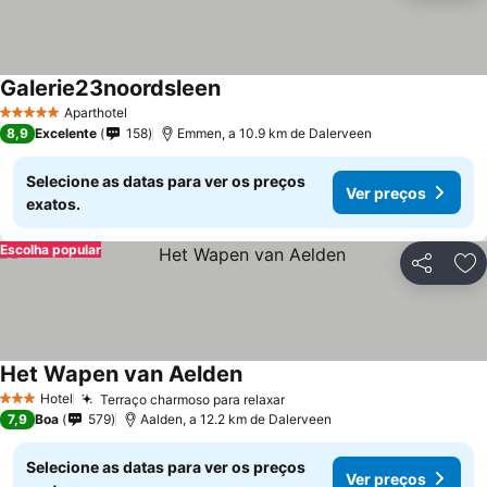
Galerie23noordsleen
Aparthotel
5 Estrelas
8,9
Excelente
158
Emmen, a 10.9 km de Dalerveen
Selecione as datas para ver os preços
Ver preços
exatos.
Escolha popular
Partilhar
Ad
Het Wapen van Aelden
Hotel
Terraço charmoso para relaxar
3 Estrelas
7,9
Boa
579
Aalden, a 12.2 km de Dalerveen
Selecione as datas para ver os preços
Ver preços