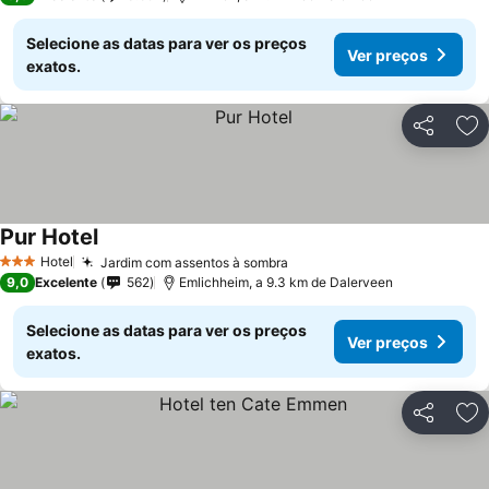
Selecione as datas para ver os preços
Ver preços
exatos.
Partilhar
Ad
Pur Hotel
Hotel
Jardim com assentos à sombra
3 Estrelas
9,0
Excelente
562
Emlichheim, a 9.3 km de Dalerveen
Selecione as datas para ver os preços
Ver preços
exatos.
Partilhar
Ad