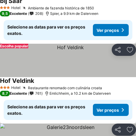
bij Saar
Hotel
Ambiente de fazenda histórica de 1850
3 Estrelas
9,5
Excelente
208
Spier, a 9.9 km de Dalerveen
Selecione as datas para ver os preços
Ver preços
exatos.
Escolha popular
Partilhar
Ad
Hof Veldink
Hotel
Restaurante renomado com culinária croata
3 Estrelas
8,7
Excelente
761
Emlichheim, a 10.2 km de Dalerveen
Selecione as datas para ver os preços
Ver preços
exatos.
Partilhar
Ad