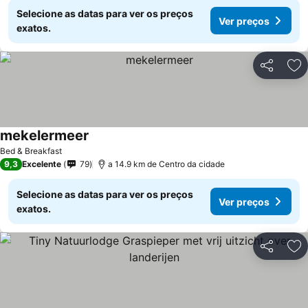
Selecione as datas para ver os preços
Ver preços
exatos.
Partilhar
Ad
mekelermeer
Bed & Breakfast
9,3
Excelente
79
a 14.9 km de Centro da cidade
Selecione as datas para ver os preços
Ver preços
exatos.
Partilhar
Ad