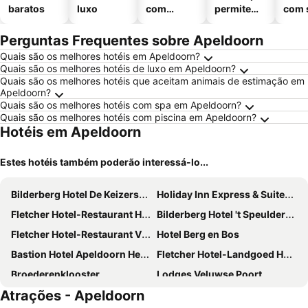
baratos
luxo
com
permitem
com 
piscinas
animais
Perguntas Frequentes sobre Apeldoorn
Quais são os melhores hotéis em Apeldoorn?
Quais são os melhores hotéis de luxo em Apeldoorn?
Quais são os melhores hotéis que aceitam animais de estimação em
Apeldoorn?
Quais são os melhores hotéis com spa em Apeldoorn?
Quais são os melhores hotéis com piscina em Apeldoorn?
Hotéis em Apeldoorn
Estes hotéis também poderão interessá-lo...
Bilderberg Hotel De Keizerskroon
Holiday Inn Express & Suites Deventer By Ihg
Fletcher Hotel-Restaurant Het Veluwse Bos
Bilderberg Hotel 't Speulderbos
Fletcher Hotel-Restaurant Victoria-Hoenderloo
Hotel Berg en Bos
Bastion Hotel Apeldoorn Het Loo
Fletcher Hotel-Landgoed Huis Te Eerbeek
Broederenklooster
Lodges Veluwse Poort
Atrações - Apeldoorn
Fletcher Hotel-Restaurant Apeldoorn
Fletcher Hotel Gilde