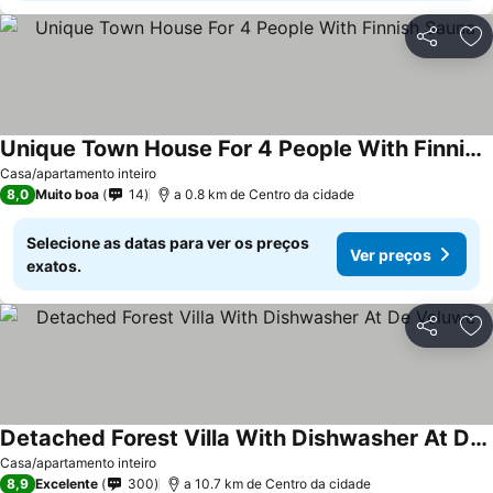
Partilhar
Ad
Unique Town House For 4 People With Finnish Sauna
Casa/apartamento inteiro
8,0
Muito boa
14
a 0.8 km de Centro da cidade
Selecione as datas para ver os preços
Ver preços
exatos.
Partilhar
Ad
Detached Forest Villa With Dishwasher At De Veluwe
Casa/apartamento inteiro
8,9
Excelente
300
a 10.7 km de Centro da cidade