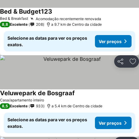
Bed & Budget123
Bed & Breakfast
Acomodação recentemente renovada
8,8
Excelente
208
a 9.7 km de Centro da cidade
Selecione as datas para ver os preços
Ver preços
exatos.
Partilhar
Ad
Veluwepark de Bosgraaf
Casa/apartamento inteiro
8,5
Excelente
933
a 5.4 km de Centro da cidade
Selecione as datas para ver os preços
Ver preços
exatos.