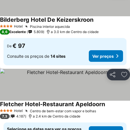
Bilderberg Hotel De Keizerskroon
Hotel
Piscina interior aquecida
4 Estrelas
8,6
Excelente
5.809
a 3.0 km de Centro da cidade
€ 97
De
Consulte os preços de
14 sites
Ver preços
Partilhar
Ad
Fletcher Hotel-Restaurant Apeldoorn
Hotel
Centro de bem-estar com vapor e bolhas
4 Estrelas
7,3
4.187
a 2.4 km de Centro da cidade
Selecione as datas para ver os preços