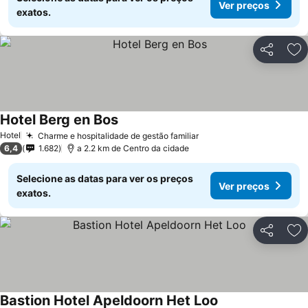
Ver preços
exatos.
Partilhar
Ad
Hotel Berg en Bos
Hotel
Charme e hospitalidade de gestão familiar
6,4
1.682
a 2.2 km de Centro da cidade
Selecione as datas para ver os preços
Ver preços
exatos.
Partilhar
Ad
Bastion Hotel Apeldoorn Het Loo