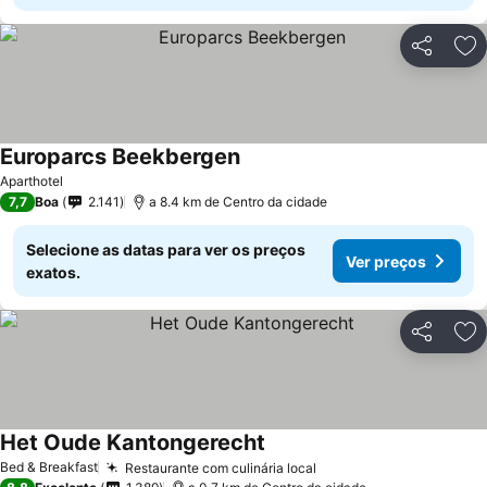
Partilhar
Ad
Europarcs Beekbergen
Aparthotel
7,7
Boa
2.141
a 8.4 km de Centro da cidade
Selecione as datas para ver os preços
Ver preços
exatos.
Partilhar
Ad
Het Oude Kantongerecht
Bed & Breakfast
Restaurante com culinária local