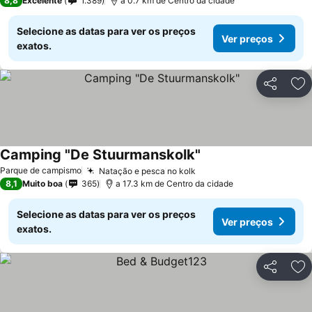
8,8
Excelente
1.389
a 0.7 km de Centro da cidade
Selecione as datas para ver os preços
Ver preços
exatos.
Partilhar
Ad
Camping "De Stuurmanskolk"
Parque de campismo
Natação e pesca no kolk
8,1
Muito boa
365
a 17.3 km de Centro da cidade
Selecione as datas para ver os preços
Ver preços
exatos.
Partilhar
Ad