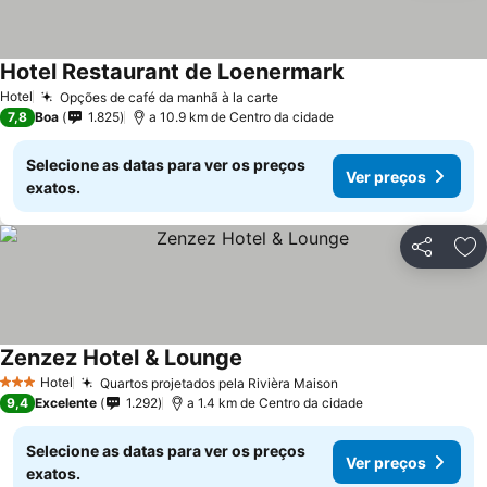
Hotel Restaurant de Loenermark
Hotel
Opções de café da manhã à la carte
7,8
Boa
1.825
a 10.9 km de Centro da cidade
Selecione as datas para ver os preços
Ver preços
exatos.
Partilhar
Ad
Zenzez Hotel & Lounge
Hotel
Quartos projetados pela Rivièra Maison
3 Estrelas
9,4
Excelente
1.292
a 1.4 km de Centro da cidade
Selecione as datas para ver os preços
Ver preços
exatos.