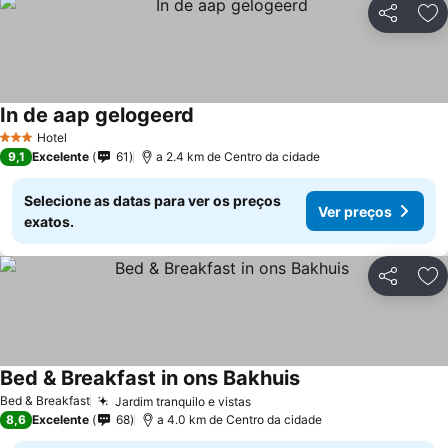
Partilhar
Ad
In de aap gelogeerd
Hotel
3 Estrelas
9,1
Excelente
61
a 2.4 km de Centro da cidade
Selecione as datas para ver os preços
Ver preços
exatos.
Partilhar
Ad
Bed & Breakfast in ons Bakhuis
Bed & Breakfast
Jardim tranquilo e vistas
8,6
Excelente
68
a 4.0 km de Centro da cidade