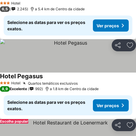
Hotel
3 Estrelas
6,5
2.245
a 5.4 km de Centro da cidade
Selecione as datas para ver os preços
Ver preços
exatos.
Partilhar
Ad
Hotel Pegasus
Hotel
Quartos temáticos exclusivos
3 Estrelas
8,9
Excelente
992
a 1.8 km de Centro da cidade
Selecione as datas para ver os preços
Ver preços
exatos.
Escolha popular
Partilhar
Ad