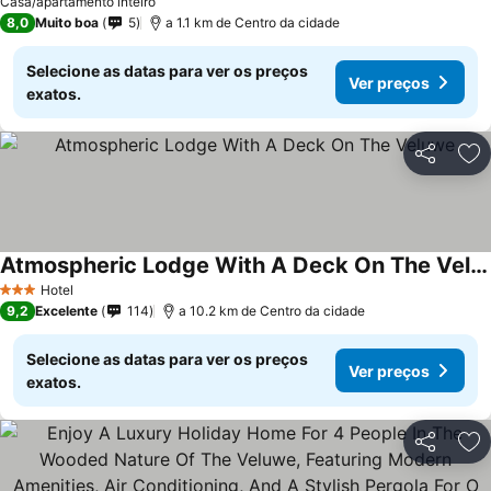
Casa/apartamento inteiro
8,0
Muito boa
5
a 1.1 km de Centro da cidade
Selecione as datas para ver os preços
Ver preços
exatos.
Partilhar
Ad
Atmospheric Lodge With A Deck On The Veluwe
Hotel
3 Estrelas
9,2
Excelente
114
a 10.2 km de Centro da cidade
Selecione as datas para ver os preços
Ver preços
exatos.
Partilhar
Ad