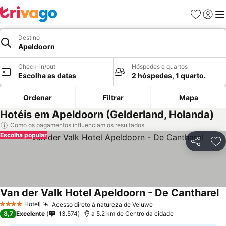
Favoritos
Iniciar
Me
Destino
Apeldoorn
Check-in/out
Hóspedes e quartos
Escolha as datas
2 hóspedes, 1 quarto.
Ordenar
Filtrar
Mapa
Hotéis em Apeldoorn (Gelderland, Holanda)
Como os pagamentos influenciam os resultados
Escolha popular
Partilhar
Ad
Van der Valk Hotel Apeldoorn - De Cantharel
Hotel
Acesso direto à natureza de Veluwe
4 Estrelas
8,7
Excelente
13.574
a 5.2 km de Centro da cidade