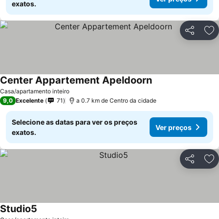
exatos.
Partilhar
Ad
Center Appartement Apeldoorn
Casa/apartamento inteiro
9,0
Excelente
71
a 0.7 km de Centro da cidade
Selecione as datas para ver os preços
Ver preços
exatos.
Partilhar
Ad
Studio5