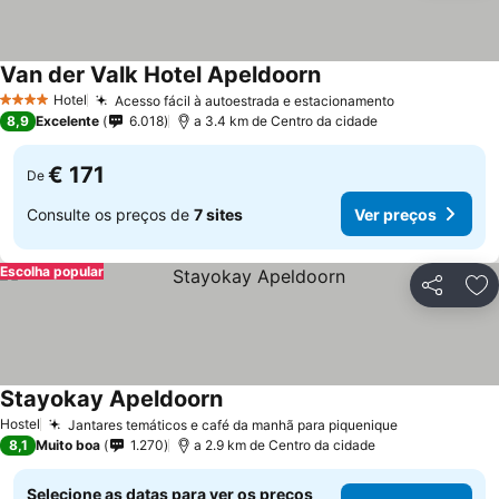
Van der Valk Hotel Apeldoorn
Hotel
Acesso fácil à autoestrada e estacionamento
4 Estrelas
8,9
Excelente
6.018
a 3.4 km de Centro da cidade
€ 171
De
Consulte os preços de
7 sites
Ver preços
Escolha popular
Partilhar
Ad
Stayokay Apeldoorn
Hostel
Jantares temáticos e café da manhã para piquenique
8,1
Muito boa
1.270
a 2.9 km de Centro da cidade
Selecione as datas para ver os preços