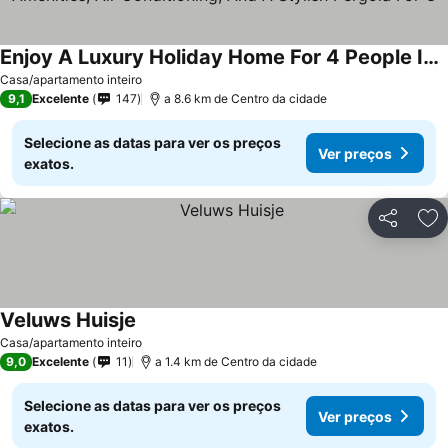
Enjoy A Luxury Holiday Home For 4 People In The Wooded Nature Of The Veluwe, Featuring Modern Amenities, Air Conditioning, And A Stylish Pergola For O
Casa/apartamento inteiro
9,1
Excelente
147
a 8.6 km de Centro da cidade
Selecione as datas para ver os preços
Ver preços
exatos.
Partilhar
Ad
Veluws Huisje
Casa/apartamento inteiro
9,0
Excelente
11
a 1.4 km de Centro da cidade
Selecione as datas para ver os preços
Ver preços
exatos.