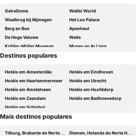
Royal
Fletcher Resort-Hotel Zutphen
GelreDome
Walibi World
Van der Valk Hotel Apeldoorn - De Cantharel
Hotel et le Cafe de Paris
Waalbrug bij Nijmegen
Het Loo Palace
Fletcher Hotel-Restaurant Het Veluwse Bos
Hotel Gastronomique de Echoput
Berg en Bos
Apenheul
Fletcher Hotel-Restaurant De Wipselberg-Veluwe
Landgoed Mennorode
De Hoge Veluwe
Welle
Bird Deventer
FINCH Boutique Hotel
Kröller-Müller Museum
Museu ao Ar Livre
Postillion Hotel Deventer
Hotel De Werelt Garderen
Destinos populares
Burgers Zoo BV
Rheinpromenade
Hotel de Sterrenberg - Adults Only
Kruller - Hotel B&B
La Taverna
Waldschlösschen
Veluwe Hotel Stakenberg
Human & Horse Hotel
Hotéis em Amesterdão
Hotéis em Eindhoven
DierenPark Amersfoort
Huis Doorn
Hotéis em Haarlemmermeer
Hotéis em Utrecht
Hof von Holland
Hotéis em Amstelveen
Hotéis em Hoofddorp
Hotéis em Zaandam
Hotéis em Badhoevedorp
Hotéis em Schiphol
Mais destinos populares
Tilburg, Brabante do Norte Hotéis
Diemen, Holanda do Norte Hotéis