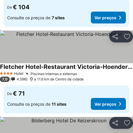
€ 104
De
Consulte os preços de
7 sites
Ver preços
Partilhar
Ad
Fletcher Hotel-Restaurant Victoria-Hoenderloo
Hotel
Piscinas internas e externas
4 Estrelas
7,0
4.596
a 11.6 km de Centro da cidade
€ 71
De
Consulte os preços de
11 sites
Ver preços
Partilhar
Ad