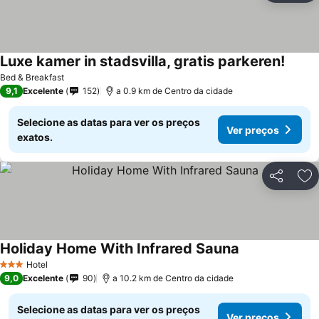
Luxe kamer in stadsvilla, gratis parkeren!
Bed & Breakfast
9,1
Excelente
152
a 0.9 km de Centro da cidade
Selecione as datas para ver os preços
Ver preços
exatos.
Partilhar
Ad
Holiday Home With Infrared Sauna
Hotel
3 Estrelas
9,0
Excelente
90
a 10.2 km de Centro da cidade
Selecione as datas para ver os preços
Ver preços