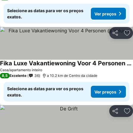
Selecione as datas para ver os preços
Ver preços
exatos.
Partilhar
Ad
Fika Luxe Vakantiewoning Voor 4 Personen @ Veluwe
Casa/apartamento inteiro
8,5
Excelente
36
a 10.2 km de Centro da cidade
Selecione as datas para ver os preços
Ver preços
exatos.
Partilhar
Ad