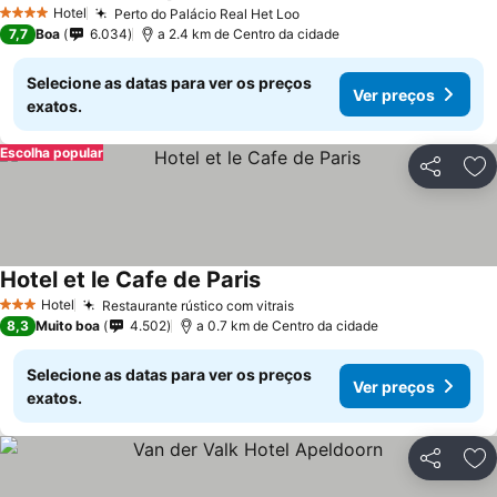
Hotel
Perto do Palácio Real Het Loo
4 Estrelas
7,7
Boa
6.034
a 2.4 km de Centro da cidade
Selecione as datas para ver os preços
Ver preços
exatos.
Escolha popular
Partilhar
Ad
Hotel et le Cafe de Paris
Hotel
Restaurante rústico com vitrais
3 Estrelas
8,3
Muito boa
4.502
a 0.7 km de Centro da cidade
Selecione as datas para ver os preços
Ver preços
exatos.
Partilhar
Ad