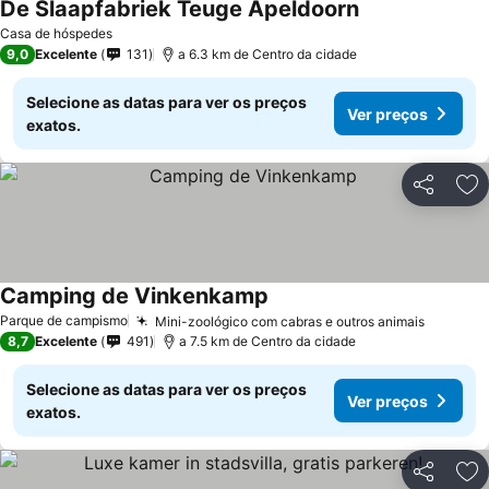
De Slaapfabriek Teuge Apeldoorn
Casa de hóspedes
9,0
Excelente
131
a 6.3 km de Centro da cidade
Selecione as datas para ver os preços
Ver preços
exatos.
Partilhar
Ad
Camping de Vinkenkamp
Parque de campismo
Mini-zoológico com cabras e outros animais
8,7
Excelente
491
a 7.5 km de Centro da cidade
Selecione as datas para ver os preços
Ver preços
exatos.
Partilhar
Ad