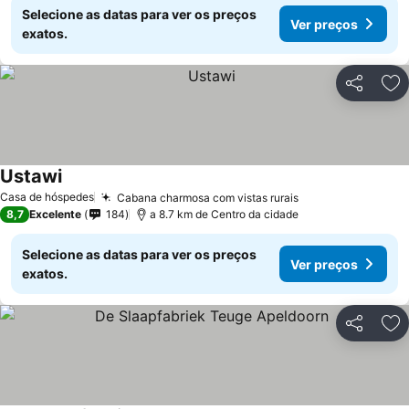
Selecione as datas para ver os preços
Ver preços
exatos.
Partilhar
Ad
Ustawi
Casa de hóspedes
Cabana charmosa com vistas rurais
8,7
Excelente
184
a 8.7 km de Centro da cidade
Selecione as datas para ver os preços
Ver preços
exatos.
Partilhar
Ad