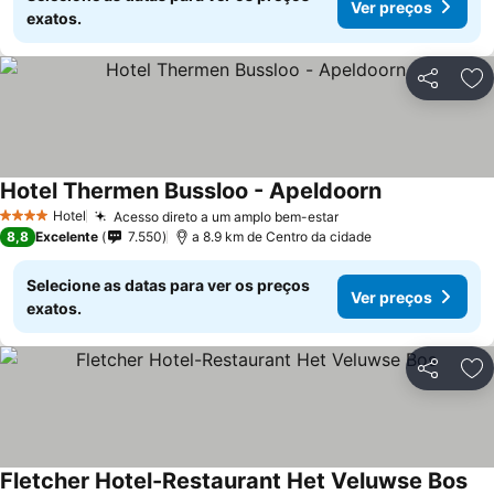
Ver preços
exatos.
Partilhar
Ad
Hotel Thermen Bussloo - Apeldoorn
Hotel
Acesso direto a um amplo bem-estar
4 Estrelas
8,8
Excelente
7.550
a 8.9 km de Centro da cidade
Selecione as datas para ver os preços
Ver preços
exatos.
Partilhar
Ad
Fletcher Hotel-Restaurant Het Veluwse Bos