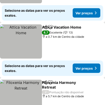
Selecione as datas para ver os preços
Ver preços
exatos.
Attica Vacation Home
Partilhar
Adicionar aos favoritos
Ver 
8,7
Excelente
13
a 0.7 km de Centro da cidade
Selecione as datas para ver os preços
Ver preços
exatos.
Filoxenia Harmony
Partilhar
Adicionar aos favoritos
Retreat
Ver preços
/
Pontuação não disponível
a 5.7 km de Centro da cidade