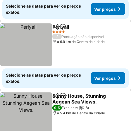
Selecione as datas para ver os preços
Ver preços
exatos.
Periyali
Partilhar
Adicionar aos favoritos
Ver preços
4 Estrelas
/
Pontuação não disponível
a 6.9 km de Centro da cidade
Selecione as datas para ver os preços
Ver preços
exatos.
Sunny House, Stunning
Partilhar
Adicionar aos favoritos
Aegean Sea Views.
Ver preços
9,5
Excelente
8
a 5.4 km de Centro da cidade