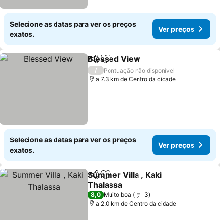
Selecione as datas para ver os preços
Ver preços
exatos.
Blessed View
Partilhar
Adicionar aos favoritos
Ver preços
/
Pontuação não disponível
a 7.3 km de Centro da cidade
Selecione as datas para ver os preços
Ver preços
exatos.
Summer Villa , Kaki
Partilhar
Adicionar aos favoritos
Thalassa
Ver preços
8,0
Muito boa
3
a 2.0 km de Centro da cidade