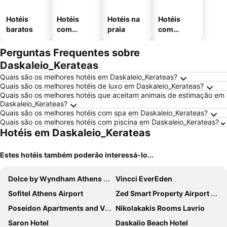
Hotéis
Hotéis
Hotéis na
Hotéis
baratos
com
praia
com
piscinas
estaciona
mento
Perguntas Frequentes sobre
Daskaleio_Kerateas
Quais são os melhores hotéis em Daskaleio_Kerateas?
Quais são os melhores hotéis de luxo em Daskaleio_Kerateas?
Quais são os melhores hotéis que aceitam animais de estimação em
Daskaleio_Kerateas?
Quais são os melhores hotéis com spa em Daskaleio_Kerateas?
Quais são os melhores hotéis com piscina em Daskaleio_Kerateas?
Hotéis em Daskaleio_Kerateas
Estes hotéis também poderão interessá-lo...
Dolce by Wyndham Athens Attica Riviera
Vincci EverEden
Sofitel Athens Airport
Zed Smart Property Airport by Airstay
Poseidon Apartments and Villas by the Sea
Nikolakakis Rooms Lavrio
Saron Hotel
Daskalio Beach Hotel