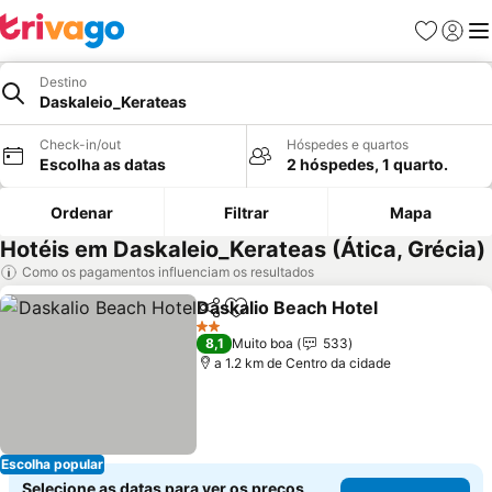
Favoritos
Iniciar
Me
Destino
Daskaleio_Kerateas
Check-in/out
Hóspedes e quartos
Escolha as datas
2 hóspedes, 1 quarto.
Ordenar
Filtrar
Mapa
Hotéis em Daskaleio_Kerateas (Ática, Grécia)
Como os pagamentos influenciam os resultados
Daskalio Beach Hotel
Partilhar
Adicionar aos favoritos
Ver 
2 Estrelas
8,1
Muito boa
533
a 1.2 km de Centro da cidade
Escolha popular
Selecione as datas para ver os preços