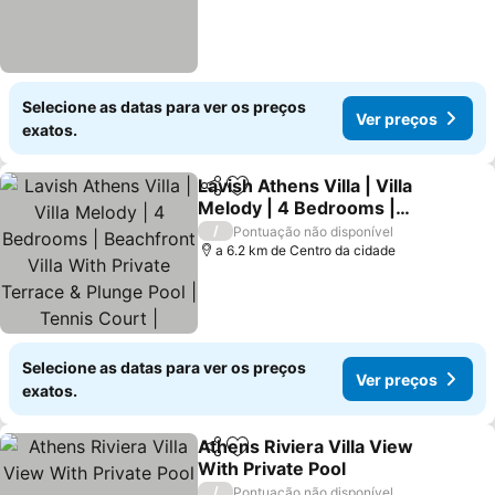
Selecione as datas para ver os preços
Ver preços
exatos.
Lavish Athens Villa | Villa
Partilhar
Adicionar aos favoritos
Melody | 4 Bedrooms |
Beachfront Villa With
Ver preços
/
Pontuação não disponível
Private Terrace & Plunge
a 6.2 km de Centro da cidade
Pool | Tennis Court |
Leoforos Athinon Souniou
38
Selecione as datas para ver os preços
Ver preços
exatos.
Athens Riviera Villa View
Partilhar
Adicionar aos favoritos
With Private Pool
Ver preços
/
Pontuação não disponível