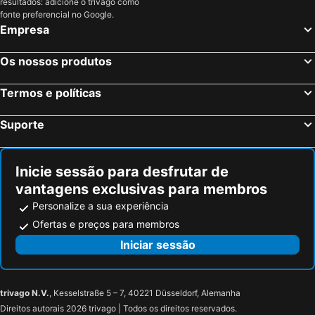
resultados: adicione o trivago como
Askeli, Ática Hotéis
Chania, Creta Hotéis
fonte preferencial no Google.
Empresa
Mykonos-Town, Sul do Mar Egeu Hotéis
Fira, Sul do Mar Egeu Hotéis
Ixia, Sul do Mar Egeu Hotéis
Chersonissos, Creta Hotéis
Os nossos produtos
Corfu-Cidade, Ilhas Jônicas ou Jónicas Hotéis
Oia, Sul do Mar Egeu Hotéis
Termos e políticas
Imerovigli, Sul do Mar Egeu Hotéis
Suporte
Inicie sessão para desfrutar de
vantagens exclusivas para membros
Personalize a sua experiência
Ofertas e preços para membros
Iniciar sessão
trivago N.V.
, Kesselstraße 5 – 7, 40221 Düsseldorf, Alemanha
Direitos autorais 2026 trivago | Todos os direitos reservados.