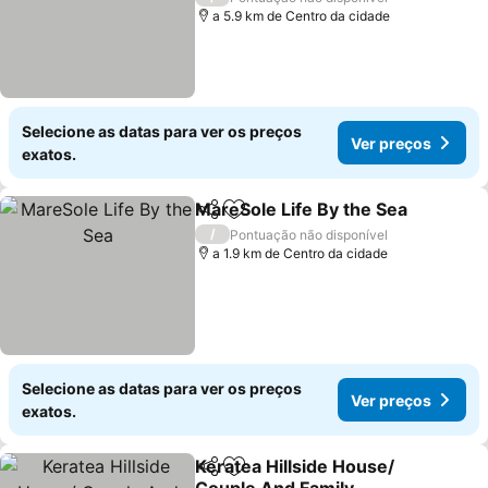
a 5.9 km de Centro da cidade
Selecione as datas para ver os preços
Ver preços
exatos.
MareSole Life By the Sea
Partilhar
Adicionar aos favoritos
V
/
Pontuação não disponível
a 1.9 km de Centro da cidade
Selecione as datas para ver os preços
Ver preços
exatos.
Keratea Hillside House/
Partilhar
Adicionar aos favoritos