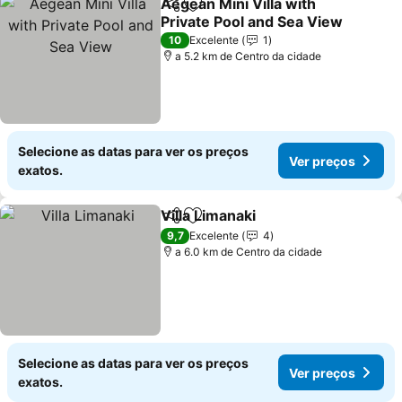
Aegean Mini Villa with
Partilhar
Adicionar aos favoritos
Private Pool and Sea View
Ver preços
10
Excelente
1
a 5.2 km de Centro da cidade
Selecione as datas para ver os preços
Ver preços
exatos.
Villa Limanaki
Partilhar
Adicionar aos favoritos
Ver preços
9,7
Excelente
4
a 6.0 km de Centro da cidade
Selecione as datas para ver os preços
Ver preços
exatos.