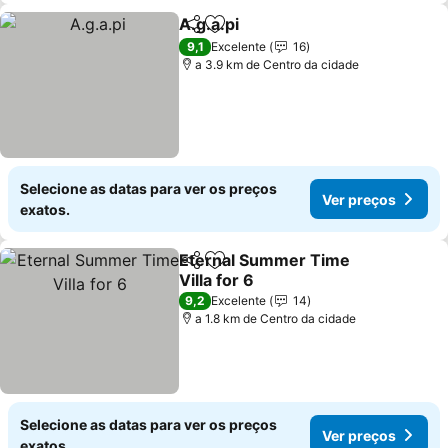
A.g.a.pi
Partilhar
Adicionar aos favoritos
Ver preços
9,1
Excelente
16
a 3.9 km de Centro da cidade
Selecione as datas para ver os preços
Ver preços
exatos.
Eternal Summer Time
Partilhar
Adicionar aos favoritos
Villa for 6
Ver preços
9,2
Excelente
14
a 1.8 km de Centro da cidade
Selecione as datas para ver os preços
Ver preços
exatos.