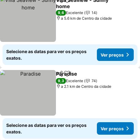
Villa Seaview - Sunny
Partilhar
Adicionar aos favoritos
home
Ver preços
9,6
Excelente
14
a 5.6 km de Centro da cidade
Selecione as datas para ver os preços
Ver preços
exatos.
Paradise
Partilhar
Adicionar aos favoritos
Ver preços
9,3
Excelente
74
a 2.1 km de Centro da cidade
Selecione as datas para ver os preços
Ver preços
exatos.