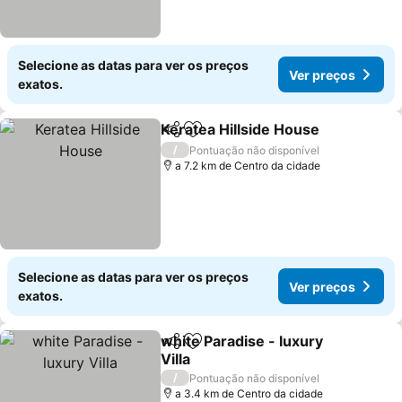
Selecione as datas para ver os preços
Ver preços
exatos.
Keratea Hillside House
Partilhar
Adicionar aos favoritos
Ver
/
Pontuação não disponível
a 7.2 km de Centro da cidade
Selecione as datas para ver os preços
Ver preços
exatos.
white Paradise - luxury
Partilhar
Adicionar aos favoritos
Villa
Ver preços
/
Pontuação não disponível
a 3.4 km de Centro da cidade