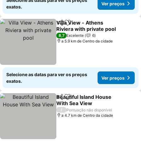
Selecione as datas para ver os preços
Ver preços
exatos.
Villa View - Athens
Partilhar
Adicionar aos favoritos
Riviera with private pool
Ver preços
8,7
Excelente
6
a 5.9 km de Centro da cidade
Selecione as datas para ver os preços
Ver preços
exatos.
Beautiful Island House
Partilhar
Adicionar aos favoritos
With Sea View
Ver preços
/
Pontuação não disponível
a 4.7 km de Centro da cidade