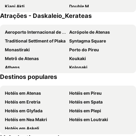
Kiani Akti
Double M
Atrações - Daskaleio_Kerateas
Castle By The Sea
Mini Suites Near Athen's Airport
Hotel Pantheon
Aethon Airport Project
Aeroporto Internacional de Atenas
Acrópole de Atenas
Airscape Hotel Free Shuttle From And To Athen's Airport
Noma Smart Property by Airstay
Traditional Settlment of Plaka
Syntagma Square
Aegeon Beach Hotel
Stone Palace Hotel
Monastiraki
Porto do Pireu
Nikolaki Rooms
4 Seasons Suites Paradise Athens Airport
Metrô de Atenas
Koukaki
3 Olive Trees
Seasabelle Hotel near Athens Airport
Athens
Kolonaki
ATH Airport Suites Free Shuttle From And To Athens Airport
Lepa Kuca
Destinos populares
Lavrio Port
Parthenon
Psirri
Kallithea
Hotéis em Atenas
Hotéis em Pireu
Megaron - Athens International Conference Centre
Christmas at Syntagma Square
Hotéis em Eretria
Hotéis em Spata
Praia Astir
Vouliagmeni Beach
Hotéis em Glyfada
Hotéis em Plepi
War Museum
Odeon de Herodes Ático
Hotéis em Nea Makri
Hotéis em Loutraki
Kaki Thalassa
Avlaki
Hotéis em Askeli
Porto Rafti
Deck