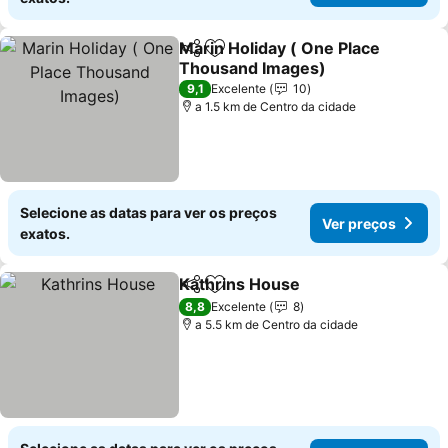
Marin Holiday ( One Place
Partilhar
Adicionar aos favoritos
Thousand Images)
Ver preços
9,1
Excelente
10
a 1.5 km de Centro da cidade
Selecione as datas para ver os preços
Ver preços
exatos.
Kathrins House
Partilhar
Adicionar aos favoritos
Ver preços
8,8
Excelente
8
a 5.5 km de Centro da cidade