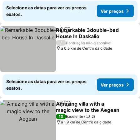
Selecione as datas para ver os preços
Ver preços
exatos.
Remarkable 3double-bed
Partilhar
Adicionar aos favoritos
House In Daskalio
Ver preços
/
Pontuação não disponível
a 0.5 km de Centro da cidade
Selecione as datas para ver os preços
Ver preços
exatos.
Amazing villa with a
Partilhar
Adicionar aos favoritos
magic view to the Aegean
Ver preços
10
Excelente
2
a 1.9 km de Centro da cidade