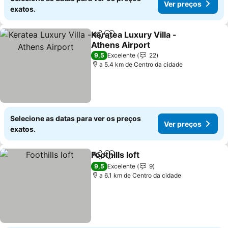
Ver preços
exatos.
Keratea Luxury Villa -
Partilhar
Adicionar aos favoritos
Athens Airport
Ver preços
9,5
Excelente
22
a 5.4 km de Centro da cidade
Selecione as datas para ver os preços
Ver preços
exatos.
Foothills loft
Partilhar
Adicionar aos favoritos
Ver preços
9,5
Excelente
9
a 6.1 km de Centro da cidade