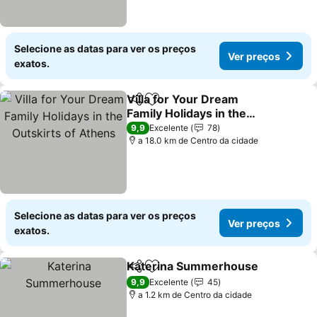
Selecione as datas para ver os preços
Ver preços
exatos.
Villa for Your Dream
Partilhar
Adicionar aos favoritos
Family Holidays in the
Outskirts of Athens
Ver preços
9,9
Excelente
78
a 18.0 km de Centro da cidade
Selecione as datas para ver os preços
Ver preços
exatos.
Katerina Summerhouse
Partilhar
Adicionar aos favoritos
Ve
9,9
Excelente
45
a 1.2 km de Centro da cidade