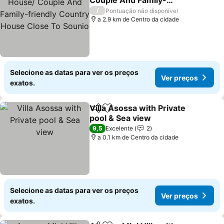
Couple And Family-
friendly Country House
Ver preços
/
Pontuação não disponível
Close To Sounio
a 2.9 km de Centro da cidade
Selecione as datas para ver os preços
Ver preços
exatos.
Villa Asossa with Private
Partilhar
Adicionar aos favoritos
pool & Sea view
Ver preços
9,5
Excelente
2
a 0.1 km de Centro da cidade
Selecione as datas para ver os preços
Ver preços
exatos.