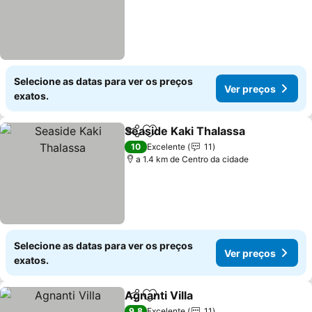
Selecione as datas para ver os preços
Ver preços
exatos.
Seaside Kaki Thalassa
Partilhar
Adicionar aos favoritos
Ver 
10
Excelente
11
a 1.4 km de Centro da cidade
Selecione as datas para ver os preços
Ver preços
exatos.
Agnanti Villa
Partilhar
Adicionar aos favoritos
Ver preços
9,8
Excelente
11