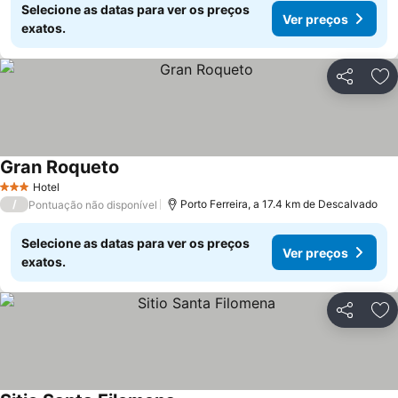
Selecione as datas para ver os preços
Ver preços
exatos.
Partilhar
Ad
Gran Roqueto
Ver preços
Hotel
3 Estrelas
/
Porto Ferreira, a 17.4 km de Descalvado
Pontuação não disponível
Selecione as datas para ver os preços
Ver preços
exatos.
Partilhar
Ad