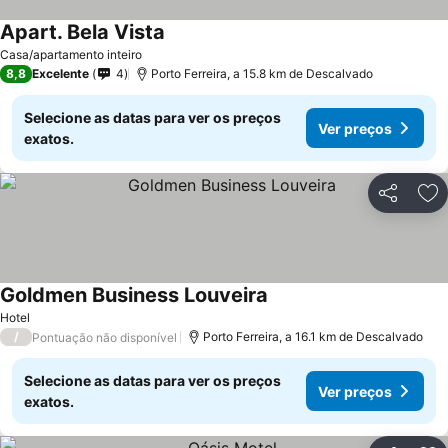
Apart. Bela Vista
Ver preços
Casa/apartamento inteiro
8,8
Excelente
4
Porto Ferreira, a 15.8 km de Descalvado
Selecione as datas para ver os preços
Ver preços
exatos.
Partilhar
Ad
Goldmen Business Louveira
Ver preços
Hotel
/
Porto Ferreira, a 16.1 km de Descalvado
Pontuação não disponível
Selecione as datas para ver os preços
Ver preços
exatos.