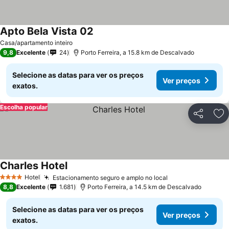
Apto Bela Vista 02
Ver preços
Casa/apartamento inteiro
9,8
Excelente
24
Porto Ferreira, a 15.8 km de Descalvado
Selecione as datas para ver os preços
Ver preços
exatos.
Escolha popular
Partilhar
Ad
Charles Hotel
Ver preços
Hotel
Estacionamento seguro e amplo no local
Ver preços
4 Estrelas
8,8
Excelente
1.681
Porto Ferreira, a 14.5 km de Descalvado
Selecione as datas para ver os preços
Ver preços
exatos.