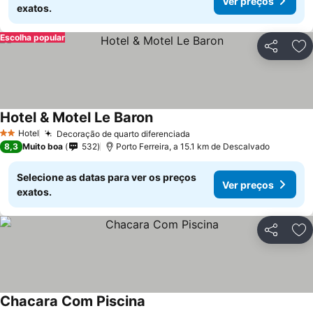
Ver preços
exatos.
Escolha popular
Partilhar
Ad
Hotel & Motel Le Baron
Ver preços
Hotel
Decoração de quarto diferenciada
Ver preços
2 Estrelas
8,3
Muito boa
532
Porto Ferreira, a 15.1 km de Descalvado
Selecione as datas para ver os preços
Ver preços
exatos.
Partilhar
Ad
Chacara Com Piscina
Ver preços