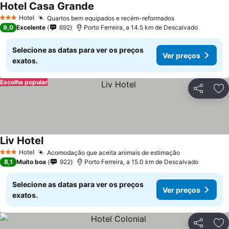
Hotel Casa Grande
Ver preços
Hotel
Quartos bem equipados e recém-reformados
Ver preços
3 Estrelas
9,0
Excelente
692
Porto Ferreira, a 14.5 km de Descalvado
Selecione as datas para ver os preços
Ver preços
exatos.
Escolha popular
Partilhar
Ad
Liv Hotel
Ver preços
Hotel
Acomodação que aceita animais de estimação
Ver preços
3 Estrelas
8,1
Muito boa
922
Porto Ferreira, a 15.0 km de Descalvado
Selecione as datas para ver os preços
Ver preços
exatos.
Partilhar
Ad