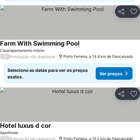
Partilhar
Ad
Farm With Swimming Pool
Ver preços
Casa/apartamento inteiro
/
Porto Ferreira, a 14.6 km de Descalvado
Pontuação não disponível
Selecione as datas para ver os preços
Ver preços
exatos.
Partilhar
Ad
Hotel luxus d cor
Ver preços
Aparthotel
/
Porto Ferreira, a 15.2 km de Descalvado
Pontuação não disponível