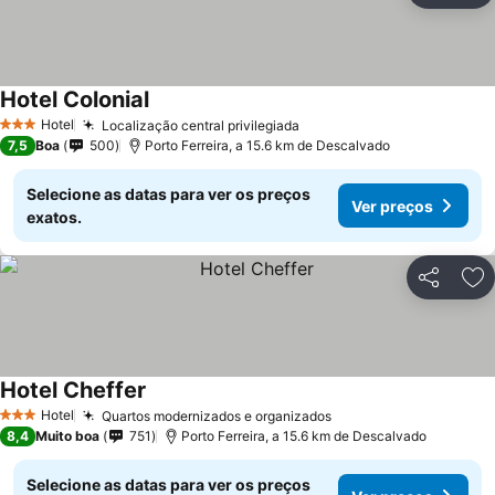
Hotel Colonial
Ver preços
Hotel
Localização central privilegiada
Ver preços
3 Estrelas
7,5
Boa
500
Porto Ferreira, a 15.6 km de Descalvado
Selecione as datas para ver os preços
Ver preços
exatos.
Partilhar
Ad
Hotel Cheffer
Ver preços
Hotel
Quartos modernizados e organizados
Ver preços
3 Estrelas
8,4
Muito boa
751
Porto Ferreira, a 15.6 km de Descalvado
Selecione as datas para ver os preços