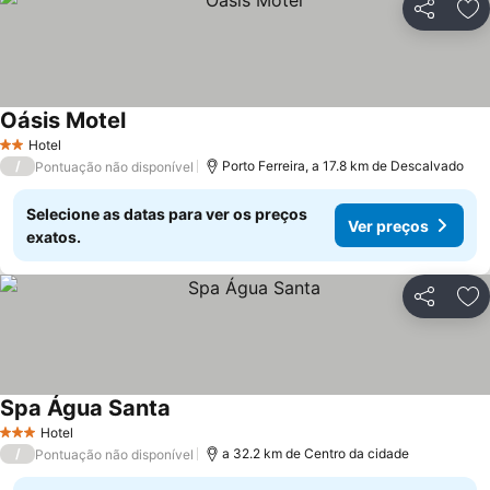
Partilhar
Ad
Oásis Motel
Ver preços
Hotel
2 Estrelas
/
Porto Ferreira, a 17.8 km de Descalvado
Pontuação não disponível
Selecione as datas para ver os preços
Ver preços
exatos.
Partilhar
Ad
Spa Água Santa
Ver preços
Hotel
3 Estrelas
/
a 32.2 km de Centro da cidade
Pontuação não disponível