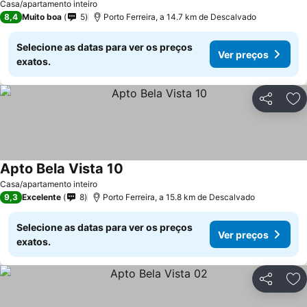
Casa/apartamento inteiro
8,4
Muito boa
5
Porto Ferreira, a 14.7 km de Descalvado
Selecione as datas para ver os preços
Ver preços
exatos.
Partilhar
Ad
Apto Bela Vista 10
Ver preços
Casa/apartamento inteiro
9,3
Excelente
8
Porto Ferreira, a 15.8 km de Descalvado
Selecione as datas para ver os preços
Ver preços
exatos.
Partilhar
Ad