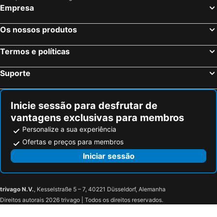
Empresa
Fortaleza, Ceará Hotéis
Natal, Rio Grande do Norte Hotéis
Foz do Iguaçu, Paraná Hotéis
Porto de Galinhas, Pernambuco Hotéis
Os nossos produtos
Salvador, Bahia Hotéis
Maceió, Alagoas Hotéis
Termos e políticas
Porto Seguro, Bahia Hotéis
Suporte
Inicie sessão para desfrutar de
vantagens exclusivas para membros
Personalize a sua experiência
Ofertas e preços para membros
Iniciar sessão
trivago N.V.
, Kesselstraße 5 – 7, 40221 Düsseldorf, Alemanha
Direitos autorais 2026 trivago | Todos os direitos reservados.