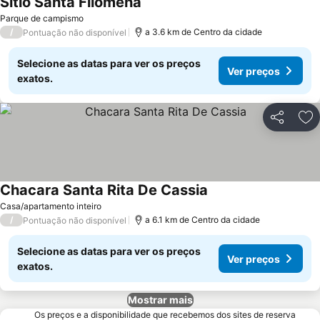
Sitio Santa Filomena
Ver preços
Parque de campismo
/
a 3.6 km de Centro da cidade
Pontuação não disponível
Selecione as datas para ver os preços
Ver preços
exatos.
Partilhar
Ad
Chacara Santa Rita De Cassia
Ver preços
Casa/apartamento inteiro
/
a 6.1 km de Centro da cidade
Pontuação não disponível
Selecione as datas para ver os preços
Ver preços
exatos.
Mostrar mais
Os preços e a disponibilidade que recebemos dos sites de reserva