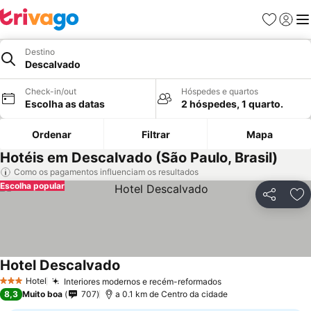
Favoritos
Iniciar
Me
Destino
Descalvado
Check-in/out
Hóspedes e quartos
Escolha as datas
2 hóspedes, 1 quarto.
Ordenar
Filtrar
Mapa
Hotéis em Descalvado (São Paulo, Brasil)
Como os pagamentos influenciam os resultados
Escolha popular
Partilhar
Ad
Hotel Descalvado
Ver preços
Hotel
Interiores modernos e recém-reformados
Ver preços
3 Estrelas
8,3
Muito boa
707
a 0.1 km de Centro da cidade