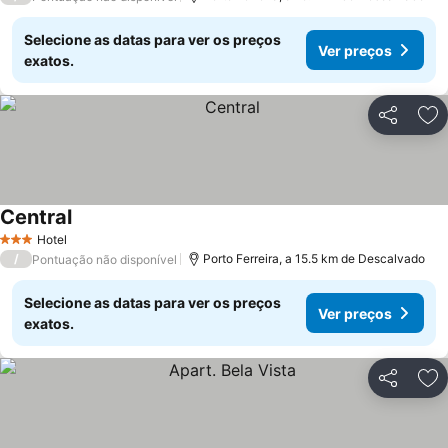
Selecione as datas para ver os preços
Ver preços
exatos.
Partilhar
Ad
Central
Ver preços
Hotel
3 Estrelas
/
Porto Ferreira, a 15.5 km de Descalvado
Pontuação não disponível
Selecione as datas para ver os preços
Ver preços
exatos.
Partilhar
Ad