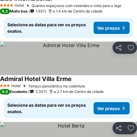
Ver preços
Hotel
Quartos espaçosos com varandas e vista para o lago
Ver pr
4 Estrelas
8,2
Muito boa
1.931
a 1.4 km de Centro da cidade
Selecione as datas para ver os preços
Ver preços
exatos.
Partilhar
Ad
Admiral Hotel Villa Erme
Ver preços
Hotel
Terraço panorâmico na cobertura
Ver preços
3 Estrelas
9,0
Excelente
2.307
a 2.7 km de Centro da cidade
Selecione as datas para ver os preços
Ver preços
exatos.
Partilhar
Ad