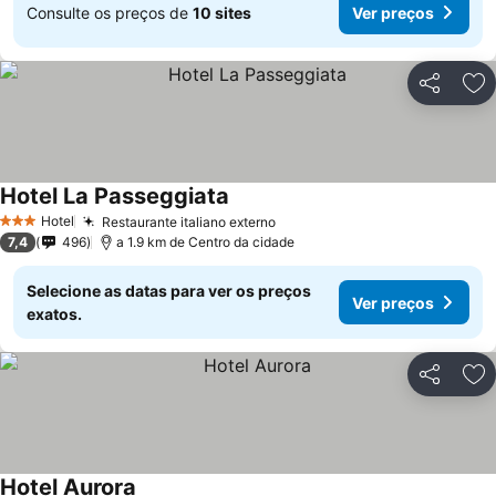
Consulte os preços de
10 sites
Ver preços
Partilhar
Ad
Hotel La Passeggiata
Ver preços
Hotel
Restaurante italiano externo
Ver preços
3 Estrelas
7,4
496
a 1.9 km de Centro da cidade
Selecione as datas para ver os preços
Ver preços
exatos.
Partilhar
Ad
Hotel Aurora