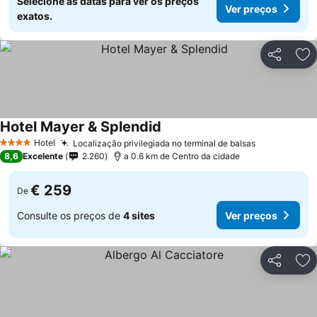
Selecione as datas para ver os preços
Ver preços
exatos.
Partilhar
Ad
Hotel Mayer & Splendid
Ver preços
Hotel
Localização privilegiada no terminal de balsas
Ver preços
4 Estrelas
8,6
Excelente
2.260
a 0.6 km de Centro da cidade
€ 259
De
Consulte os preços de
4 sites
Ver preços
Partilhar
Ad