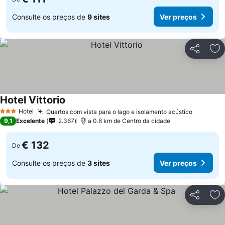
Consulte os preços de
9 sites
Ver preços
Partilhar
Ad
Hotel Vittorio
Ver preços
Hotel
Quartos com vista para o lago e isolamento acústico
Ver preç
3 Estrelas
9,1
Excelente
2.367
a 0.6 km de Centro da cidade
€ 132
De
Consulte os preços de
3 sites
Ver preços
Partilhar
Ad