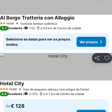
Al Borgo Trattoria con Alloggio
Ver preços
Hotel
Trattoria familiar autêntica
Ver preços
2 Estrelas
8,7
Excelente
112
a 6.8 km de Centro da cidade
Selecione as datas para ver os preços
Ver preços
exatos.
Partilhar
Ad
Hotel City
Ver preços
Hotel
Sala de pequeno-almoço com artigos da Ferrari
Ver preços
3 Estrelas
8,8
Excelente
2.132
a 0.7 km de Centro da cidade
€ 128
De