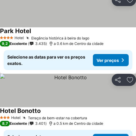
Partilhar
Ad
Park Hotel
Ver preços
Hotel
Elegância histórica à beira do lago
Ver preços
4 Estrelas
9,2
Excelente
3.435
a 0.6 km de Centro da cidade
Selecione as datas para ver os preços
Ver preços
exatos.
Partilhar
Ad
Hotel Bonotto
Ver preços
Hotel
Terraço de bem-estar na cobertura
Ver preços
3 Estrelas
8,7
Excelente
3.401
a 0.5 km de Centro da cidade