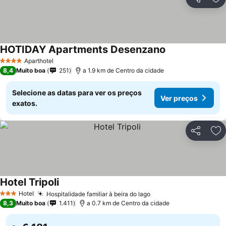
Partilhar
Ad
HOTIDAY Apartments Desenzano
Ver preços
Aparthotel
4 Estrelas
8,4
Muito boa
251
a 1.9 km de Centro da cidade
Selecione as datas para ver os preços
Ver preços
exatos.
Partilhar
Ad
Hotel Tripoli
Ver preços
Hotel
Hospitalidade familiar à beira do lago
Ver preços
3 Estrelas
8,3
Muito boa
1.411
a 0.7 km de Centro da cidade