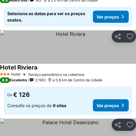
8,0
Muito boa
92
a 2.0 km de Centro da cidade
Selecione as datas para ver os preços
Ver preços
exatos.
Partilhar
Ad
Hotel Riviera
Ver preços
Hotel
Terraço panorâmico na cobertura
Ver preços
3 Estrelas
8,6
Excelente
2.190
a 0.6 km de Centro da cidade
€ 126
De
Consulte os preços de
6 sites
Ver preços
Partilhar
Ad