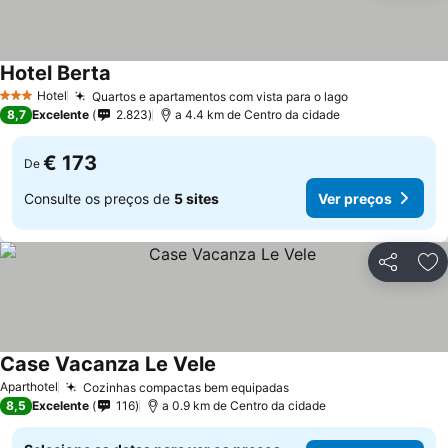
Hotel Berta
Ver preços
Hotel
Quartos e apartamentos com vista para o lago
Ver preços
3 Estrelas
8,7
Excelente
2.823
a 4.4 km de Centro da cidade
€ 173
De
Consulte os preços de
5 sites
Ver preços
Partilhar
Ad
Case Vacanza Le Vele
Ver preços
Aparthotel
Cozinhas compactas bem equipadas
Ver preços
8,5
Excelente
116
a 0.9 km de Centro da cidade