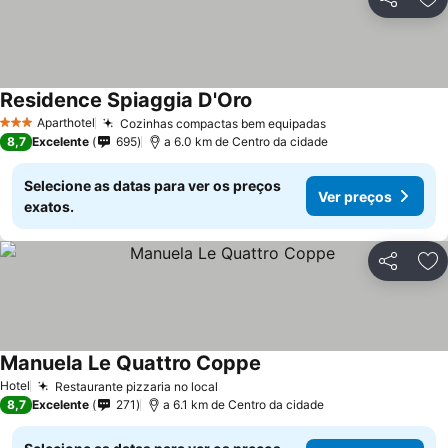
Partilhar
Ad
Residence Spiaggia D'Oro
Ver preços
Aparthotel
Cozinhas compactas bem equipadas
Ver preços
3 Estrelas
8,7
Excelente
695
a 6.0 km de Centro da cidade
Selecione as datas para ver os preços
Ver preços
exatos.
Partilhar
Ad
Manuela Le Quattro Coppe
Ver preços
Hotel
Restaurante pizzaria no local
Ver preços
8,7
Excelente
271
a 6.1 km de Centro da cidade