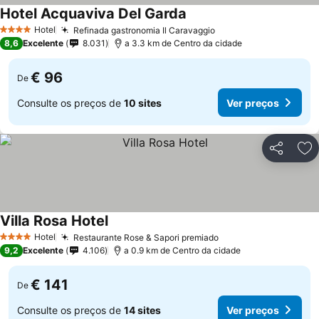
Hotel Acquaviva Del Garda
Ver preços
Hotel
Refinada gastronomia Il Caravaggio
Ver preços
4 Estrelas
8,6
Excelente
8.031
a 3.3 km de Centro da cidade
€ 96
De
Consulte os preços de
10 sites
Ver preços
Partilhar
Ad
Villa Rosa Hotel
Ver preços
Hotel
Restaurante Rose & Sapori premiado
Ver preços
4 Estrelas
9,2
Excelente
4.106
a 0.9 km de Centro da cidade
€ 141
De
Consulte os preços de
14 sites
Ver preços