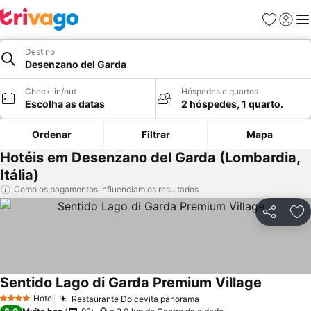
Favoritos
Iniciar
Me
Destino
Desenzano del Garda
Check-in/out
Hóspedes e quartos
Escolha as datas
2 hóspedes, 1 quarto.
Ordenar
Filtrar
Mapa
Hotéis em Desenzano del Garda (Lombardia,
Itália)
Como os pagamentos influenciam os resultados
Partilhar
Ad
Sentido Lago di Garda Premium Village
Ver preç
Hotel
Restaurante Dolcevita panorama
Ver preços
4 Estrelas