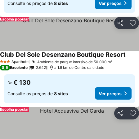
Consulte os preços de
8 sites
Ver preços
Escolha popular
Partilhar
Ad
Club Del Sole Desenzano Boutique Resort
Ver p
Aparthotel
Ambiente de parque imersivo de 50.000 m²
Ver preços
3 Estrelas
8,5
Excelente
2.642
a 1.9 km de Centro da cidade
€ 130
De
Consulte os preços de
8 sites
Ver preços
Escolha popular
Partilhar
Ad