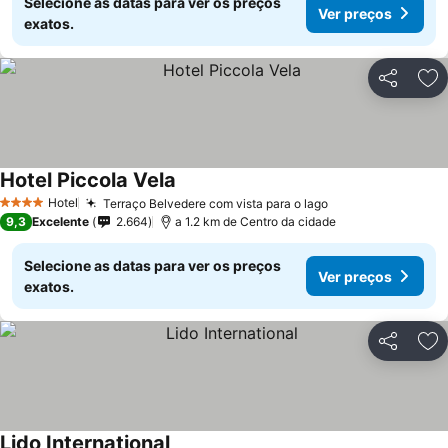
Selecione as datas para ver os preços
Ver preços
exatos.
Partilhar
Ad
Hotel Piccola Vela
Ver preços
Hotel
Terraço Belvedere com vista para o lago
Ver preços
4 Estrelas
9,3
Excelente
2.664
a 1.2 km de Centro da cidade
Selecione as datas para ver os preços
Ver preços
exatos.
Partilhar
Ad
Lido International