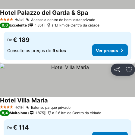
Hotel Palazzo del Garda & Spa
Ver preços
Hotel
Acesso a centro de bem-estar privado
Ver preços
4 Estrelas
9,0
Excelente
1.851
a 1.1 km de Centro da cidade
€ 189
De
Consulte os preços de
9 sites
Ver preços
Partilhar
Ad
Hotel Villa Maria
Ver preços
Hotel
Extenso parque privado
Ver preços
4 Estrelas
8,4
Muito boa
1.875
a 2.6 km de Centro da cidade
€ 114
De