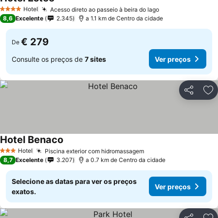
Ver preços
Hotel
Acesso direto ao passeio à beira do lago
Ver preços
4 Estrelas
8,6
Excelente
2.345
a 1.1 km de Centro da cidade
€ 279
De
Consulte os preços de
7 sites
Ver preços
Partilhar
Ad
Hotel Benaco
Ver preços
Hotel
Piscina exterior com hidromassagem
Ver preços
3 Estrelas
8,7
Excelente
3.207
a 0.7 km de Centro da cidade
Selecione as datas para ver os preços
Ver preços
exatos.