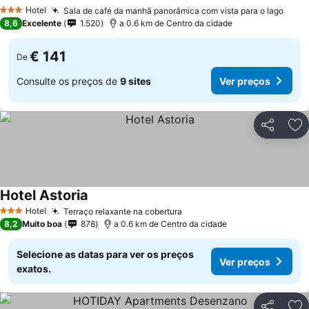
Ver preços
Hotel
Sala de café da manhã panorâmica com vista para o lago
Ver 
3 Estrelas
8,6
Excelente
1.520
a 0.6 km de Centro da cidade
€ 141
De
Consulte os preços de
9 sites
Ver preços
Partilhar
Ad
Hotel Astoria
Ver preços
Hotel
Terraço relaxante na cobertura
Ver preços
3 Estrelas
8,2
Muito boa
878
a 0.6 km de Centro da cidade
Selecione as datas para ver os preços
Ver preços
exatos.