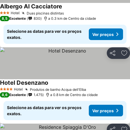
Albergo Al Cacciatore
Ver preços
Hotel
Duas piscinas distintas
Ver preços
3 Estrelas
8,5
Excelente
830
a 0.3 km de Centro da cidade
Selecione as datas para ver os preços
Ver preços
exatos.
Partilhar
Ad
Hotel Desenzano
Ver preços
Hotel
Produtos de banho Acqua dell'Elba
Ver preços
4 Estrelas
8,6
Excelente
1.475
a 0.8 km de Centro da cidade
Selecione as datas para ver os preços
Ver preços
exatos.