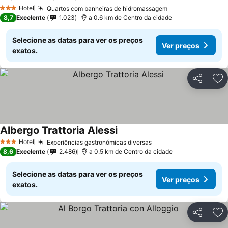
Ver preços
Hotel
Quartos com banheiras de hidromassagem
Ver preços
3 Estrelas
8,7
Excelente
1.023
a 0.6 km de Centro da cidade
Selecione as datas para ver os preços
Ver preços
exatos.
Partilhar
Ad
Albergo Trattoria Alessi
Ver preços
Hotel
Experiências gastronómicas diversas
Ver preços
3 Estrelas
8,6
Excelente
2.486
a 0.5 km de Centro da cidade
Selecione as datas para ver os preços
Ver preços
exatos.
Partilhar
Ad