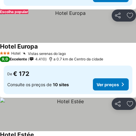
Escolha popular
Partilhar
Ad
Hotel Europa
Ver preços
Hotel
Vistas serenas do lago
Ver preços
3 Estrelas
9,0
Excelente
4.410
a 0.7 km de Centro da cidade
€ 172
De
Consulte os preços de
10 sites
Ver preços
Partilhar
Ad
Hotel Estée