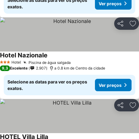
Selecione as datas para ver os preços
Ver preços
exatos.
Partilhar
Ad
Hotel Nazionale
Ver preços
Hotel
Piscina de água salgada
Ver preços
3 Estrelas
9,3
Excelente
2.907
a 0.8 km de Centro da cidade
Selecione as datas para ver os preços
Ver preços
exatos.
Partilhar
Ad
HOTEL Villa Lilla