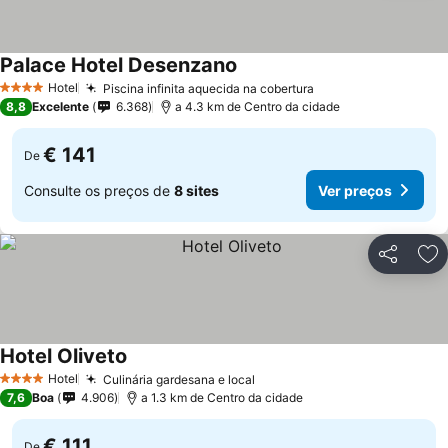
Palace Hotel Desenzano
Ver preços
Hotel
Piscina infinita aquecida na cobertura
Ver preços
4 Estrelas
8,8
Excelente
6.368
a 4.3 km de Centro da cidade
€ 141
De
Consulte os preços de
8 sites
Ver preços
Partilhar
Ad
Hotel Oliveto
Ver preços
Hotel
Culinária gardesana e local
Ver preços
4 Estrelas
7,6
Boa
4.906
a 1.3 km de Centro da cidade
€ 111
De