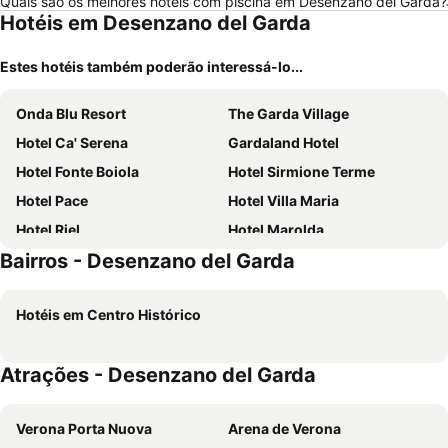
Quais são os melhores hotéis com piscina em Desenzano del Garda?
Hotéis em Desenzano del Garda
Estes hotéis também poderão interessá-lo...
Onda Blu Resort
The Garda Village
Hotel Ca' Serena
Gardaland Hotel
Hotel Fonte Boiola
Hotel Sirmione Terme
Hotel Pace
Hotel Villa Maria
Hotel Riel
Hotel Marolda
Bairros - Desenzano del Garda
Gardaland Hotel Magic & Adventure
Hotel Europa
Palace Hotel Desenzano
Hotel Riviera
Hotéis em Centro Histórico
Hotel Ristorante Al Fiore
Kairos Garda Hotel
Villa Fenaroli Palace Hotel
Hotel Smeraldo
Atrações - Desenzano del Garda
Hotel Broglia
Hotel Villa Olivo
Hotel Europa
Hotel Marina
Verona Porta Nuova
Arena de Verona
Mod 05 Bike Hotel
Hotel Benaco