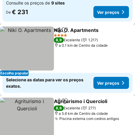
Consulte os preços de
9 sites
€ 231
Ver preços
De
Niki O. Apartments
Partilhar
Adicionar aos favoritos
4 Estrelas
8,9
Excelente
1.217
a 0.1 km de Centro da cidade
Escolha popular
Selecione as datas para ver os preços
Ver preços
exatos.
Agriturismo i Quercioli
Partilhar
Adicionar aos favoritos
8,8
Excelente
277
a 5.6 km de Centro da cidade
Piscina externa com cedros antigos