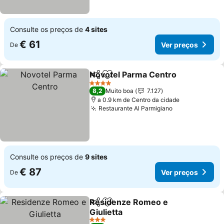
Consulte os preços de
4 sites
€ 61
Ver preços
De
Novotel Parma Centro
Partilhar
Adicionar aos favoritos
4 Estrelas
8,2
Muito boa
7.127
a 0.9 km de Centro da cidade
Restaurante Al Parmigiano
Consulte os preços de
9 sites
€ 87
Ver preços
De
Residenze Romeo e
Partilhar
Adicionar aos favoritos
Giulietta
3 Estrelas