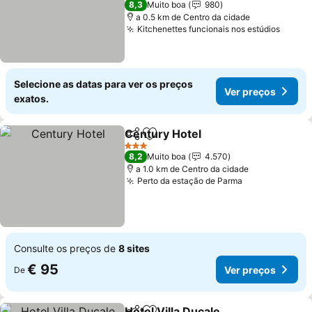
8,3
Muito boa
980
a 0.5 km de Centro da cidade
Kitchenettes funcionais nos estúdios
Selecione as datas para ver os preços
Ver preços
exatos.
Century Hotel
Partilhar
Adicionar aos favoritos
3 Estrelas
8,2
Muito boa
4.570
a 1.0 km de Centro da cidade
Perto da estação de Parma
Consulte os preços de
8 sites
€ 95
Ver preços
De
Hotel Villa Ducale