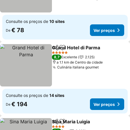
Consulte os preços de
10 sites
€ 78
Ver preços
De
Grand Hotel di Parma
Partilhar
Adicionar aos favoritos
5 Estrelas
8,7
Excelente
2.125
a 1.1 km de Centro da cidade
Culinária italiana gourmet
Consulte os preços de
14 sites
€ 194
Ver preços
De
Sina Maria Luigia
Partilhar
Adicionar aos favoritos
4 Estrelas