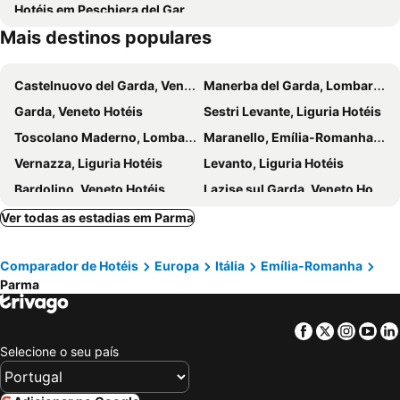
Hotéis em Peschiera del Garda
Mais destinos populares
Castelnuovo del Garda, Veneto Hotéis
Manerba del Garda, Lombardia Hotéis
Garda, Veneto Hotéis
Sestri Levante, Liguria Hotéis
Toscolano Maderno, Lombardia Hotéis
Maranello, Emília-Romanha Hotéis
Vernazza, Liguria Hotéis
Levanto, Liguria Hotéis
Bardolino, Veneto Hotéis
Lazise sul Garda, Veneto Hotéis
Piacenza, Emília-Romanha Hotéis
Villafranca di Verona, Veneto Hotéis
Ver todas as estadias em Parma
Reggio Emilia, Emília-Romanha Hotéis
Marina di Massa, Toscana Hotéis
Comparador de Hotéis
Europa
Itália
Emília-Romanha
San Giovanni Lupatoto, Veneto Hotéis
Barga, Toscana Hotéis
Parma
Gardone Riviera, Lombardia Hotéis
Portovénere, Liguria Hotéis
Calderara Di Reno, Emília-Romanha Hotéis
Torri do Benaco, Veneto Hotéis
Facebook
Twitter
Insta
Yo
Florença, Toscana Hotéis
Bolonha, Emília-Romanha Hotéis
Selecione o seu país
Verona, Veneto Hotéis
Abano Terme, Veneto Hotéis
Montecatini Terme, Toscana Hotéis
Modena, Emília-Romanha Hotéis