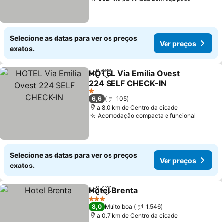
Selecione as datas para ver os preços
Ver preços
exatos.
HOTEL Via Emilia Ovest
Partilhar
Adicionar aos favoritos
224 SELF CHECK-IN
1 Estrelas
6,6
105
a 8.0 km de Centro da cidade
Acomodação compacta e funcional
Selecione as datas para ver os preços
Ver preços
exatos.
Hotel Brenta
Partilhar
Adicionar aos favoritos
3 Estrelas
8,0
Muito boa
1.546
a 0.7 km de Centro da cidade