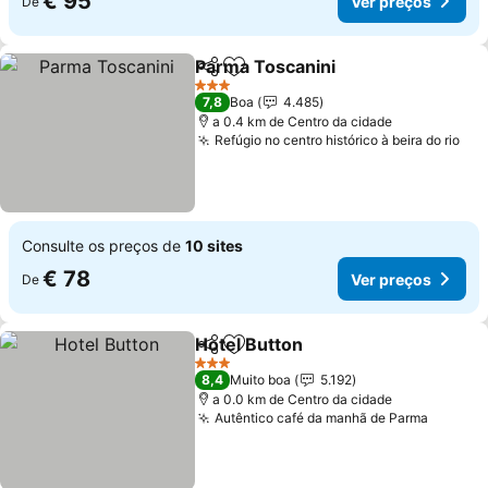
€ 95
Ver preços
De
Parma Toscanini
Partilhar
Adicionar aos favoritos
3 Estrelas
7,8
Boa
4.485
a 0.4 km de Centro da cidade
Refúgio no centro histórico à beira do rio
Consulte os preços de
10 sites
€ 78
Ver preços
De
Hotel Button
Partilhar
Adicionar aos favoritos
3 Estrelas
8,4
Muito boa
5.192
a 0.0 km de Centro da cidade
Autêntico café da manhã de Parma