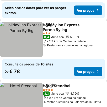
Selecione as datas para ver os preços
Ver preços
exatos.
Holiday Inn Express
Partilhar
Adicionar aos favoritos
Parma By Ihg
3 Estrelas
8,4
Muito boa
5.097
a 2.3 km de Centro da cidade
Restaurante com culinária regional
Consulte os preços de
10 sites
€ 78
Ver preços
De
Hotel Stendhal
Partilhar
Adicionar aos favoritos
4 Estrelas
8,3
Muito boa
4.790
a 0.6 km de Centro da cidade
Vistas históricas do Palazzo della Pilotta