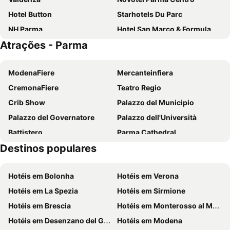
Hotel Button
Starhotels Du Parc
NH Parma
Hotel San Marco & Formula Club
Atrações - Parma
Hotel Torino
Hotel Villa Ducale
Holiday Inn Express Parma By Ihg
Residenze Romeo e Giulietta
ModenaFiere
Mercanteinfiera
voco Parma & Congressi by IHG
Hotel delle Rose Terme & WellnesSpa
CremonaFiere
Teatro Regio
Best Western Hotel Green City
Hotel Ayri
Crib Show
Palazzo del Municipio
Hotel Stendhal
Dado Hotel International
Palazzo del Governatore
Palazzo dell'Università
Hotel Campus
Hotel Padus Meublè Parma
Battistero
Parma Cathedral
Hotel Savoy
Hotel Forum
Destinos populares
Camera di San Paolo
Abbazia di San Giovanni Evangelista
Tricolore Hotel
Link124 Hotel
Battistero
Stadio Ennio Tardini
Best Western Plus Hotel Farnese
Agriturismo i Quercioli
Hotéis em Bolonha
Hotéis em Verona
Piazza dei Martiri
Hotel Verdi Boutique Hotel
Albergo Il Gufo
Hotéis em La Spezia
Hotéis em Sirmione
Hotel Villa Molinari
Hotel Poli
Hotéis em Brescia
Hotéis em Monterosso al Mare
Il Borghetto
Oinoe La Città Del Vino
Hotéis em Desenzano del Garda
Hotéis em Modena