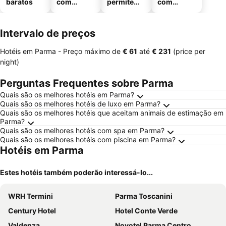
baratos
com
permitem
com
piscinas
animais
estaciona
mento
Intervalo de preços
Hotéis em Parma -
Preço máximo
de
‎€ 61
até
‎€ 231
(price per
night)
Perguntas Frequentes sobre Parma
Quais são os melhores hotéis em Parma?
Quais são os melhores hotéis de luxo em Parma?
Quais são os melhores hotéis que aceitam animais de estimação em
Parma?
Quais são os melhores hotéis com spa em Parma?
Quais são os melhores hotéis com piscina em Parma?
Hotéis em Parma
Estes hotéis também poderão interessá-lo...
WRH Termini
Parma Toscanini
Century Hotel
Hotel Conte Verde
Valdenza
Novotel Parma Centro