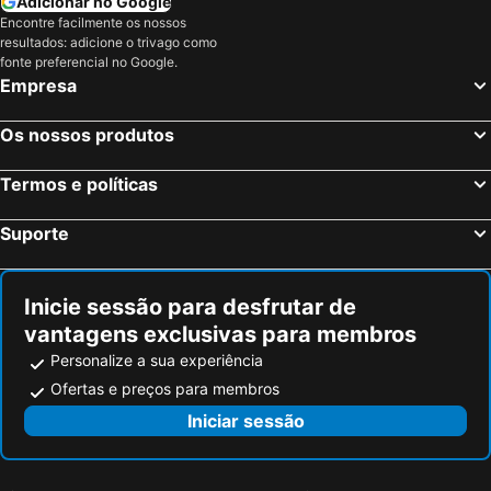
Adicionar no Google
Encontre facilmente os nossos
Ravena, Emília-Romanha Hotéis
Prato, Toscana Hotéis
resultados: adicione o trivago como
Roma, Lazio Hotéis
Milão, Lombardia Hotéis
fonte preferencial no Google.
Empresa
Veneza, Veneto Hotéis
Nápoles, Campanha Hotéis
Palermo, Sicília Hotéis
Cagliari, Sardenha Hotéis
Os nossos produtos
Termos e políticas
Suporte
Inicie sessão para desfrutar de
vantagens exclusivas para membros
Personalize a sua experiência
Ofertas e preços para membros
Iniciar sessão