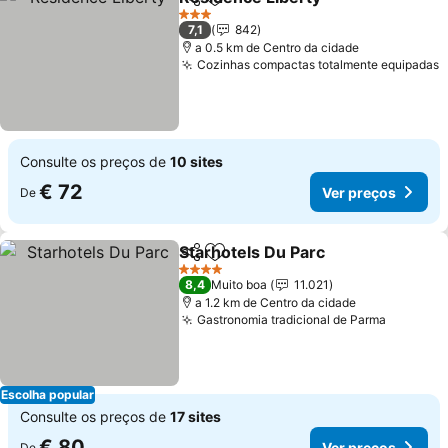
Partilhar
Adicionar aos favoritos
3 Estrelas
7,1
842
a 0.5 km de Centro da cidade
Cozinhas compactas totalmente equipadas
Consulte os preços de
10 sites
€ 72
Ver preços
De
Starhotels Du Parc
Partilhar
Adicionar aos favoritos
4 Estrelas
8,4
Muito boa
11.021
a 1.2 km de Centro da cidade
Gastronomia tradicional de Parma
Escolha popular
Consulte os preços de
17 sites
€ 80
Ver preços
De