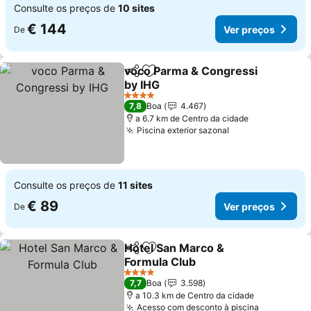
Consulte os preços de
10 sites
€ 144
Ver preços
De
voco Parma & Congressi
Partilhar
Adicionar aos favoritos
by IHG
4 Estrelas
7,8
Boa
4.467
a 6.7 km de Centro da cidade
Piscina exterior sazonal
Consulte os preços de
11 sites
€ 89
Ver preços
De
Hotel San Marco &
Partilhar
Adicionar aos favoritos
Formula Club
4 Estrelas
7,7
Boa
3.598
a 10.3 km de Centro da cidade
Acesso com desconto à piscina