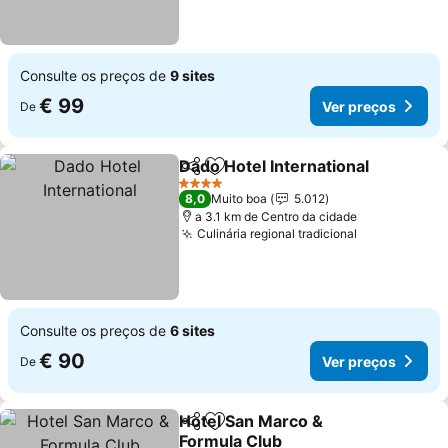
Consulte os preços de
9 sites
€ 99
Ver preços
De
Dado Hotel International
Partilhar
Adicionar aos favoritos
4 Estrelas
8,0
Muito boa
5.012
a 3.1 km de Centro da cidade
Culinária regional tradicional
Consulte os preços de
6 sites
€ 90
Ver preços
De
Hotel San Marco &
Partilhar
Adicionar aos favoritos
Formula Club