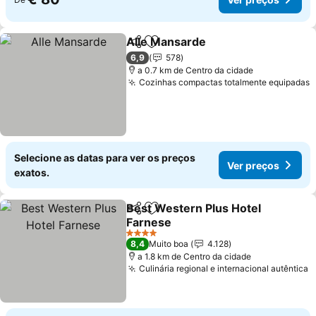
Alle Mansarde
Partilhar
Adicionar aos favoritos
6,9
578
a 0.7 km de Centro da cidade
Cozinhas compactas totalmente equipadas
Selecione as datas para ver os preços
Ver preços
exatos.
Best Western Plus Hotel
Partilhar
Adicionar aos favoritos
Farnese
4 Estrelas
8,4
Muito boa
4.128
a 1.8 km de Centro da cidade
Culinária regional e internacional autêntica