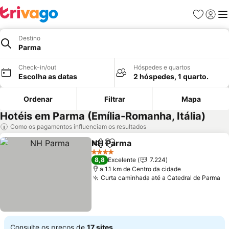
Favoritos
Iniciar
Me
Destino
Parma
Check-in/out
Hóspedes e quartos
Escolha as datas
2 hóspedes, 1 quarto.
Ordenar
Filtrar
Mapa
Hotéis em Parma (Emília-Romanha, Itália)
Como os pagamentos influenciam os resultados
NH Parma
Partilhar
Adicionar aos favoritos
4 Estrelas
8,8
Excelente
7.224
a 1.1 km de Centro da cidade
Curta caminhada até a Catedral de Parma
Consulte os preços de
17 sites