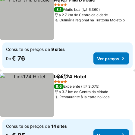
Partilhar
Adicionar aos favoritos
4 Estrelas
8,1
Muito boa
6.360
a 2.7 km de Centro da cidade
Culinária regional na Trattoria Moletolo
Consulte os preços de
9 sites
€ 76
Ver preços
De
Link124 Hotel
Partilhar
Adicionar aos favoritos
4 Estrelas
8,6
Excelente
3.075
a 3.2 km de Centro da cidade
Restaurante à la carte no local
Consulte os preços de
14 sites