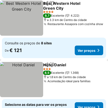
Best Western Hotel
Partilhar
Adicionar aos favoritos
Green City
4 Estrelas
8,7
Excelente
4.222
a 3.3 km de Centro da cidade
Restaurante Assapora com cozinha show
Consulte os preços de
8 sites
€ 121
Ver preços
De
Hotel Daniel
Partilhar
Adicionar aos favoritos
3 Estrelas
8,5
Excelente
1.368
a 1.8 km de Centro da cidade
Acomodação ideal para famílias
Selecione as datas para ver os preços
Ver preços