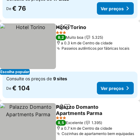
€ 76
Ver preços
De
Hotel Torino
Partilhar
Adicionar aos favoritos
3 Estrelas
8,2
Muito boa
5.325
a 0.3 km de Centro da cidade
Passeios autênticos por fábricas locais
Escolha popular
Consulte os preços de
9 sites
€ 104
Ver preços
De
Palazzo Domanto
Partilhar
Adicionar aos favoritos
Apartments Parma
3 Estrelas
8,5
Excelente
1.395
a 0.7 km de Centro da cidade
Cozinhas de apartamento bem equipadas