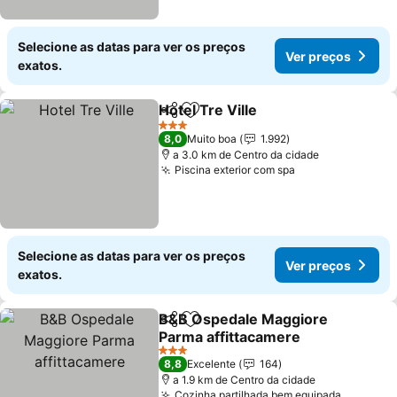
Selecione as datas para ver os preços
Ver preços
exatos.
Hotel Tre Ville
Partilhar
Adicionar aos favoritos
3 Estrelas
8,0
Muito boa
1.992
a 3.0 km de Centro da cidade
Piscina exterior com spa
Selecione as datas para ver os preços
Ver preços
exatos.
B&B Ospedale Maggiore
Partilhar
Adicionar aos favoritos
Parma affittacamere
3 Estrelas
8,8
Excelente
164
a 1.9 km de Centro da cidade
Cozinha partilhada bem equipada