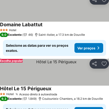
Partilhar
Ad
Domaine Labattut
Ver preços
Hotel
3 Estrelas
9,0
Excelente
46
Saint-Astier, a 17.3 km de Douville
Selecione as datas para ver os preços
Ver preços
exatos.
Escolha popular
Partilhar
Ad
Hôtel Le 15 Périgueux
Ver preços
Hotel
Acesso direto à autoestrada
Ver preços
2 Estrelas
9,3
Excelente
1.849
Coulounieix-Chamiers, a 18.2 km de Douville