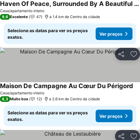
Haven Of Peace, Surrounded By A Beautiful Park, In The Heart Of Périgord
Ver preços
Casa/apartamento inteiro
9,6
Excelente
47
a 1.4 km de Centro da cidade
Selecione as datas para ver os preços
Ver preços
exatos.
Partilhar
Ad
Maison De Campagne Au Cœur Du Périgord
Ve
Casa/apartamento inteiro
8,3
Muito boa
12
a 2.6 km de Centro da cidade
Selecione as datas para ver os preços
Ver preços
exatos.
Partilhar
Ad