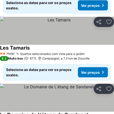
Selecione as datas para ver os preços
Ver preços
exatos.
Partilhar
Ad
Les Tamaris
Ver preços
Hotel
Quartos selecionados com vista para o jardim
Ver preços
2 Estrelas
8,2
Muito boa
677
Campsegret, a 7.3 km de Douville
Selecione as datas para ver os preços
Ver preços
exatos.
Partilhar
Ad