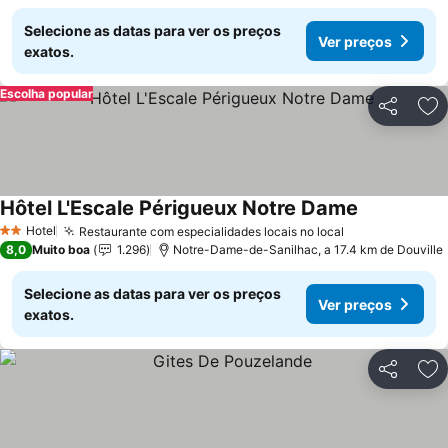
Selecione as datas para ver os preços
Ver preços
exatos.
Escolha popular
Partilhar
Ad
Hôtel L'Escale Périgueux Notre Dame
Ver preços
Hotel
Restaurante com especialidades locais no local
Ver preços
2 Estrelas
8,0
Muito boa
1.296
Notre-Dame-de-Sanilhac, a 17.4 km de Douville
Selecione as datas para ver os preços
Ver preços
exatos.
Partilhar
Ad