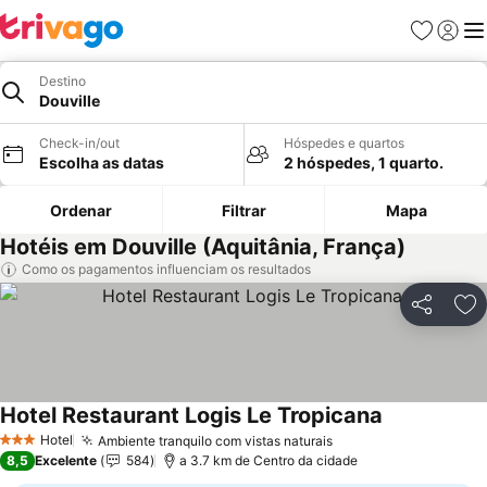
Favoritos
Iniciar
Me
Destino
Douville
Check-in/out
Hóspedes e quartos
Escolha as datas
2 hóspedes, 1 quarto.
Ordenar
Filtrar
Mapa
Hotéis em Douville (Aquitânia, França)
Como os pagamentos influenciam os resultados
Partilhar
Ad
Hotel Restaurant Logis Le Tropicana
Ver preços
Hotel
Ambiente tranquilo com vistas naturais
Ver preços
3 Estrelas
8,5
Excelente
584
a 3.7 km de Centro da cidade