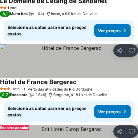
Le Domaine de L'étang de Sandanet
Ver preços
Hotel
2 Estrelas
8,1
Muito boa
104
Issac, a 9.9 km de Douville
Selecione as datas para ver os preços
Ver preços
exatos.
Partilhar
Ad
Hôtel de France Bergerac
Ver preços
Hotel
Perto das atividades do Rio Dordogne
Ver preços
3 Estrelas
8,7
Excelente
1.846
Bergerac, a 18.1 km de Douville
Selecione as datas para ver os preços
Ver preços
exatos.
Escolha popular
Partilhar
Ad