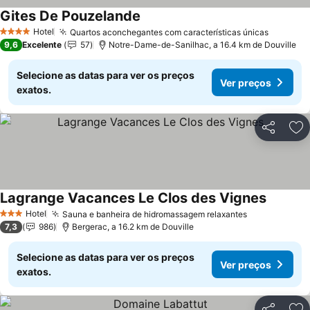
Gites De Pouzelande
Ver preços
Hotel
Quartos aconchegantes com características únicas
Ver pre
4 Estrelas
9,6
Excelente
57
Notre-Dame-de-Sanilhac, a 16.4 km de Douville
Selecione as datas para ver os preços
Ver preços
exatos.
Partilhar
Ad
Lagrange Vacances Le Clos des Vignes
Ver pre
Hotel
Sauna e banheira de hidromassagem relaxantes
Ver preços
3 Estrelas
7,3
986
Bergerac, a 16.2 km de Douville
Selecione as datas para ver os preços
Ver preços
exatos.