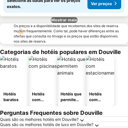
Selecione as datas para ver os preços
Ver preços
exatos.
Mostrar mais
Os preços e a disponibilidade que recebemos dos sites de reserva
mudam frequentemente. Como tal, pode haver diferenças entre as
ofertas que consulta no trivago e os preços que estão disponíveis
nos sites de reserva.
Categorias de hotéis populares em Douville
Hotéis
Hotéis
Hotéis que
Hotéis
baratos
com
permitem
com
piscinas
animais
estaciona
mento
Perguntas Frequentes sobre Douville
Quais são os melhores hotéis em Douville?
Quais são os melhores hotéis de luxo em Douville?