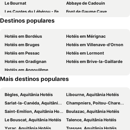
Le Bournat
Abbaye de Cadouin
Les Contes du Lébérou - Festival en Périgord Noir
Font de Gaume Cave
Destinos populares
Prehistoparc
Prehistoric Sites and Decorated Caves of the Vézère Valley
Maison Forte de Reignac
Château des Milandes
Hotéis em Bordéus
Hotéis em Mérignac
Cap Blanc
Hotéis em Bruges
Hotéis em Villenave-d'Ornon
Hotéis em Pessac
Hotéis em Lormont
Hotéis em Gradignan
Hotéis em Brive-la-Gaillarde
Hotéis em Angoulême
Mais destinos populares
Bègles, Aquitânia Hotéis
Libourne, Aquitânia Hotéis
Sarlat-la-Canéda, Aquitânia Hotéis
Champniers, Poitou-Charentes Hotéis
Saint-Emilion, Aquitânia Hotéis
Boulazac, Aquitânia Hotéis
Le Bouscat, Aquitânia Hotéis
Talence, Aquitânia Hotéis
Yvrac, Aquitânia Hotéis
Tresses, Aquitânia Hotéis