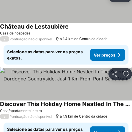
Château de Lestaubière
Ver preços
Casa de hóspedes
/
a 1.4 km de Centro da cidade
Pontuação não disponível
Selecione as datas para ver os preços
Ver preços
exatos.
Partilhar
Ad
Discover This Holiday Home Nestled In The Serene Dordogne Countryside, Just 1 Km From Pont Saint Mam
Ver preços
Casa/apartamento inteiro
/
a 1.9 km de Centro da cidade
Pontuação não disponível
Selecione as datas para ver os preços