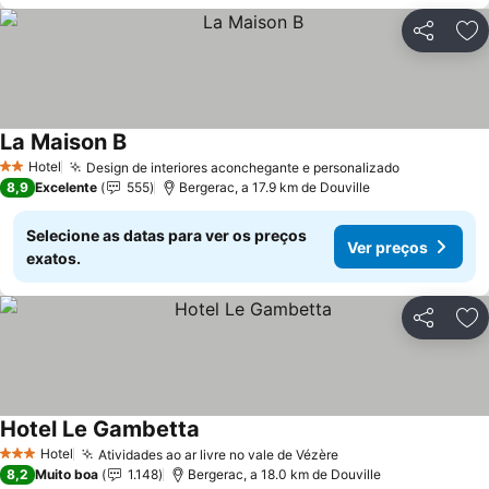
Partilhar
Ad
La Maison B
Ver preços
Hotel
Design de interiores aconchegante e personalizado
Ver preços
2 Estrelas
8,9
Excelente
555
Bergerac, a 17.9 km de Douville
Selecione as datas para ver os preços
Ver preços
exatos.
Partilhar
Ad
Hotel Le Gambetta
Ver preços
Hotel
Atividades ao ar livre no vale de Vézère
Ver preços
3 Estrelas
8,2
Muito boa
1.148
Bergerac, a 18.0 km de Douville