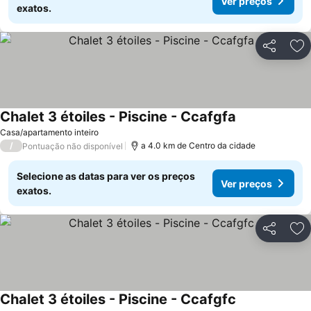
Ver preços
exatos.
Partilhar
Ad
Chalet 3 étoiles - Piscine - Ccafgfa
Ver preços
Casa/apartamento inteiro
/
a 4.0 km de Centro da cidade
Pontuação não disponível
Selecione as datas para ver os preços
Ver preços
exatos.
Partilhar
Ad
Chalet 3 étoiles - Piscine - Ccafgfc
Ver preços