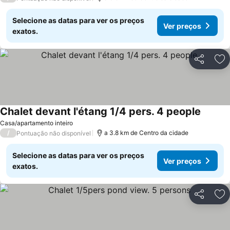
Selecione as datas para ver os preços
Ver preços
exatos.
Partilhar
Ad
Chalet devant l'étang 1/4 pers. 4 people
Ver pre
Casa/apartamento inteiro
/
a 3.8 km de Centro da cidade
Pontuação não disponível
Selecione as datas para ver os preços
Ver preços
exatos.
Partilhar
Ad