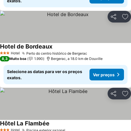
exatos.
Partilhar
Ad
Hotel de Bordeaux
Ver preços
Hotel
Perto do centro histórico de Bergerac
Ver preços
3 Estrelas
8,3
Muito boa
1.990
Bergerac, a 18.0 km de Douville
Selecione as datas para ver os preços
Ver preços
exatos.
Partilhar
Ad
Hôtel La Flambée
Ver preços
Hotel
Piscina exterior sazonal