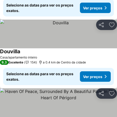
Selecione as datas para ver os preços
Ver preços
exatos.
Partilhar
Ad
Douvilla
Ver preços
Casa/apartamento inteiro
9,3
Excelente
154
a 0.4 km de Centro da cidade
Selecione as datas para ver os preços
Ver preços
exatos.
Partilhar
Ad