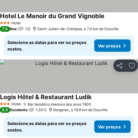
Hotel Le Manoir du Grand Vignoble
Ver preços
Hotel
3 Estrelas
7,5
Boa
12
Saint-Julien-de-Crempse, a 7.4 km de Douville
Selecione as datas para ver os preços
Ver preços
exatos.
Partilhar
Ad
Logis Hôtel & Restaurant Ludik
Ver preços
Hotel
Bar temático imersivo dos anos 1900
Ver preços
3 Estrelas
8,5
Excelente
1.301
Bergerac, a 19.8 km de Douville
Selecione as datas para ver os preços
Ver preços
exatos.