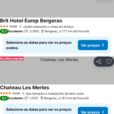
Brit Hotel Europ Bergerac
Ver preços
Hotel
Jardim relaxante e vistas do terraço
Ver preços
3 Estrelas
8,7
Excelente
3.260
Bergerac, a 17.7 km de Douville
Selecione as datas para ver os preços
Ver preços
exatos.
Escolha popular
Partilhar
Ad
Chateau Les Merles
Ver preços
Hotel
Spa tranquilo e instalações de bem-estar
Ver preços
4 Estrelas
9,1
Excelente
1.097
Bergerac, a 16.5 km de Douville
Selecione as datas para ver os preços
Ver preços