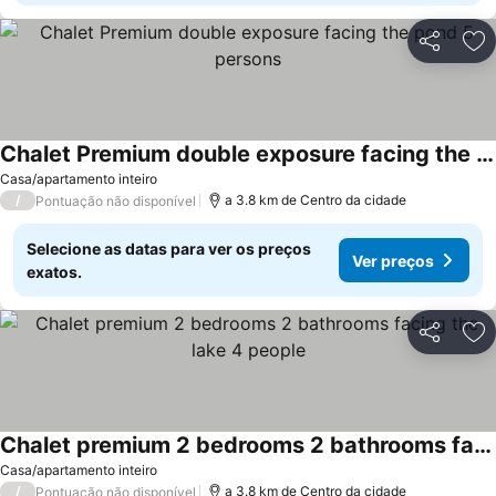
Partilhar
Ad
Chalet Premium double exposure facing the pond 5 persons
Ver preços
Casa/apartamento inteiro
/
a 3.8 km de Centro da cidade
Pontuação não disponível
Selecione as datas para ver os preços
Ver preços
exatos.
Partilhar
Ad
Chalet premium 2 bedrooms 2 bathrooms facing the lake 4 people
Ver preços
Casa/apartamento inteiro
/
a 3.8 km de Centro da cidade
Pontuação não disponível