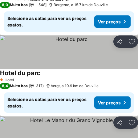
Ver preços
3 Estrelas
8,0
Muito boa
1.548
Bergerac, a 15.7 km de Douville
Selecione as datas para ver os preços
Ver preços
exatos.
Partilhar
Ad
Hotel du parc
Ver preços
Hotel
1 Estrelas
8,4
Muito boa
317
Vergt, a 10.9 km de Douville
Selecione as datas para ver os preços
Ver preços
exatos.
Partilhar
Ad