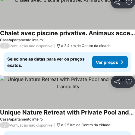
Partilhar
Ad
Chalet avec piscine privative. Animaux acceptés
Ver preços
Casa/apartamento inteiro
/
a 2.4 km de Centro da cidade
Pontuação não disponível
Selecione as datas para ver os preços
Ver preços
exatos.
Partilhar
Ad
Unique Nature Retreat with Private Pool and Complete Tranquility
Ver preços
Casa/apartamento inteiro
/
a 2.5 km de Centro da cidade
Pontuação não disponível