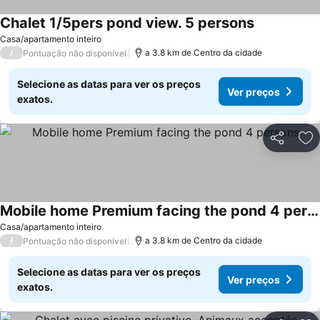
Chalet 1/5pers pond view. 5 persons
Ver preços
Casa/apartamento inteiro
/
a 3.8 km de Centro da cidade
Pontuação não disponível
Selecione as datas para ver os preços
Ver preços
exatos.
Partilhar
Ad
Mobile home Premium facing the pond 4 persons
Ver preços
Casa/apartamento inteiro
/
a 3.8 km de Centro da cidade
Pontuação não disponível
Selecione as datas para ver os preços
Ver preços
exatos.