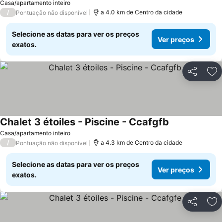
Casa/apartamento inteiro
/
a 4.0 km de Centro da cidade
Pontuação não disponível
Selecione as datas para ver os preços
Ver preços
exatos.
Partilhar
Ad
Chalet 3 étoiles - Piscine - Ccafgfb
Ver preços
Casa/apartamento inteiro
/
a 4.3 km de Centro da cidade
Pontuação não disponível
Selecione as datas para ver os preços
Ver preços
exatos.
Partilhar
Ad