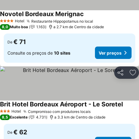
Novotel Bordeaux Merignac
Hotel
Restaurante Hippopotamus no local
4 Estrelas
8,0
Muito boa
1.163
a 2.7 km de Centro da cidade
€ 71
De
Consulte os preços de
10 sites
Ver preços
Partilhar
Ad
Brit Hotel Bordeaux Aéroport - Le Soretel
Hotel
Compromisso com produtores locais
3 Estrelas
8,5
Excelente
4.731
a 3.3 km de Centro da cidade
€ 62
De