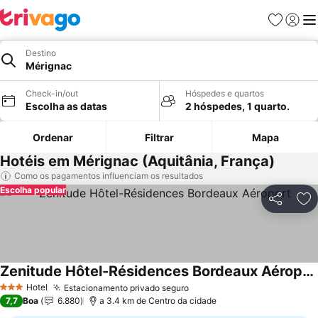
Favoritos
Iniciar
Me
Destino
Mérignac
Check-in/out
Hóspedes e quartos
Escolha as datas
2 hóspedes, 1 quarto.
Ordenar
Filtrar
Mapa
Hotéis em Mérignac (Aquitânia, França)
Como os pagamentos influenciam os resultados
Escolha popular
Partilhar
Ad
Zenitude Hôtel-Résidences Bordeaux Aéroport
Hotel
Estacionamento privado seguro
3 Estrelas
7,7
Boa
6.880
a 3.4 km de Centro da cidade