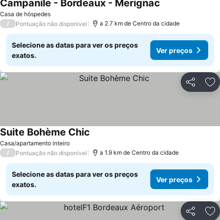
Campanile - Bordeaux - Merignac
Casa de hóspedes
/
a 2.7 km de Centro da cidade
Pontuação não disponível
Selecione as datas para ver os preços
Ver preços
exatos.
Partilhar
Ad
Suite Bohème Chic
Casa/apartamento inteiro
/
a 1.9 km de Centro da cidade
Pontuação não disponível
Selecione as datas para ver os preços
Ver preços
exatos.
Partilhar
Ad