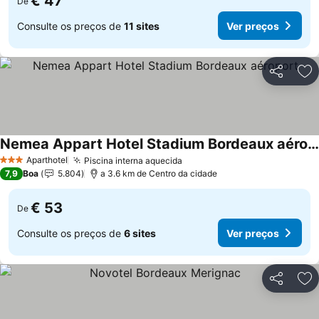
€ 47
De
Consulte os preços de
11 sites
Ver preços
Partilhar
Ad
Nemea Appart Hotel Stadium Bordeaux aéroport
Aparthotel
Piscina interna aquecida
3 Estrelas
7,9
Boa
5.804
a 3.6 km de Centro da cidade
€ 53
De
Consulte os preços de
6 sites
Ver preços
Partilhar
Ad