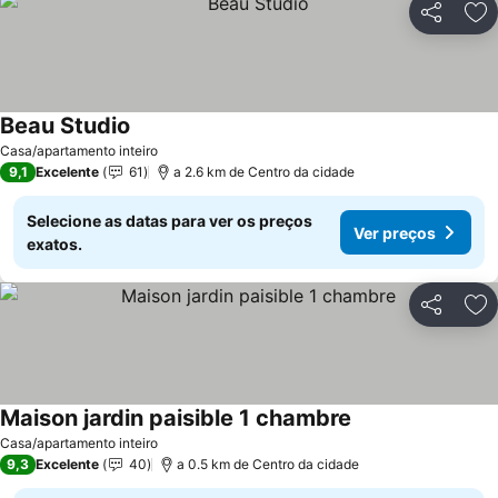
Partilhar
Ad
Beau Studio
Casa/apartamento inteiro
9,1
Excelente
61
a 2.6 km de Centro da cidade
Selecione as datas para ver os preços
Ver preços
exatos.
Partilhar
Ad
Maison jardin paisible 1 chambre
Casa/apartamento inteiro
9,3
Excelente
40
a 0.5 km de Centro da cidade