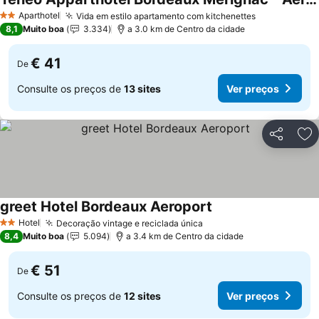
Aparthotel
Vida em estilo apartamento com kitchenettes
2 Estrelas
8,1
Muito boa
3.334
a 3.0 km de Centro da cidade
€ 41
De
Consulte os preços de
13 sites
Ver preços
Partilhar
Ad
greet Hotel Bordeaux Aeroport
Hotel
Decoração vintage e reciclada única
2 Estrelas
8,4
Muito boa
5.094
a 3.4 km de Centro da cidade
€ 51
De
Consulte os preços de
12 sites
Ver preços