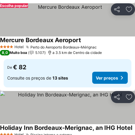
Escolha popular
Partilhar
Ad
Mercure Bordeaux Aeroport
Hotel
Perto do Aeroporto Bordeaux–Mérignac
4 Estrelas
8,0
Muito boa
5.107
a 3.5 km de Centro da cidade
€ 82
De
Consulte os preços de
13 sites
Ver preços
Partilhar
Ad
Holiday Inn Bordeaux-Merignac, an IHG Hotel
Hotel
Piscina interna e externa