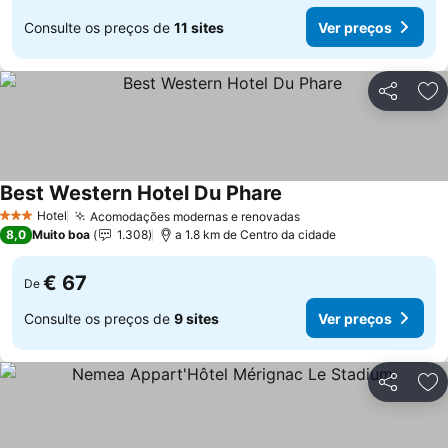
Consulte os preços de
11 sites
Ver preços
Partilhar
Ad
Best Western Hotel Du Phare
Hotel
Acomodações modernas e renovadas
3 Estrelas
8,0
Muito boa
1.308
a 1.8 km de Centro da cidade
€ 67
De
Consulte os preços de
9 sites
Ver preços
Partilhar
Ad