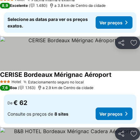
4 Estrelas
8,9
Excelente
1.480
a 3.8 km de Centro da cidade
Selecione as datas para ver os preços
Ver preços
exatos.
Partilhar
Ad
CERISE Bordeaux Mérignac Aéroport
Hotel
Estacionamento seguro no local
3 Estrelas
7,6
Boa
1.163
a 2.9 km de Centro da cidade
€ 62
De
Consulte os preços de
8 sites
Ver preços
Partilhar
Ad