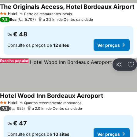
The Originals Access, Hotel Bordeaux Airport
Hotel
Perto de restaurantes locais
2 Estrelas
7,8
Boa
5.707
a 3.2 km de Centro da cidade
€ 48
De
Consulte os preços de
12 sites
Ver preços
Escolha popular
Partilhar
Ad
Hotel Wood Inn Bordeaux Aeroport
Hotel
Quartos recentemente renovados
2 Estrelas
7,3
955
a 2.0 km de Centro da cidade
€ 47
De
Consulte os preços de
10 sites
Ver preços