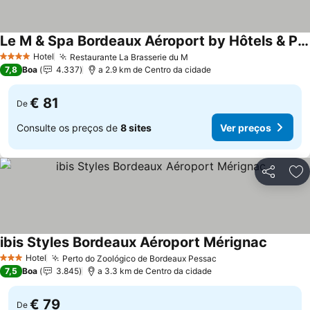
Le M & Spa Bordeaux Aéroport by Hôtels & Préférence
Hotel
Restaurante La Brasserie du M
4 Estrelas
7,8
Boa
4.337
a 2.9 km de Centro da cidade
€ 81
De
Consulte os preços de
8 sites
Ver preços
Partilhar
Ad
ibis Styles Bordeaux Aéroport Mérignac
Hotel
Perto do Zoológico de Bordeaux Pessac
3 Estrelas
7,5
Boa
3.845
a 3.3 km de Centro da cidade
€ 79
De