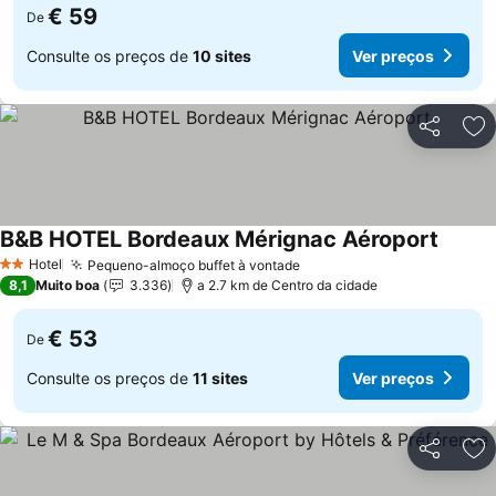
€ 59
De
Consulte os preços de
10 sites
Ver preços
Partilhar
Ad
B&B HOTEL Bordeaux Mérignac Aéroport
Hotel
Pequeno-almoço buffet à vontade
2 Estrelas
8,1
Muito boa
3.336
a 2.7 km de Centro da cidade
€ 53
De
Consulte os preços de
11 sites
Ver preços
Partilhar
Ad