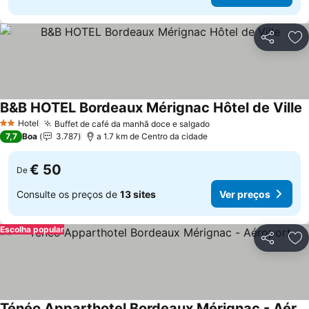
Partilhar
Ad
B&B HOTEL Bordeaux Mérignac Hôtel de Ville
Hotel
Buffet de café da manhã doce e salgado
2 Estrelas
7,7
Boa
3.787
a 1.7 km de Centro da cidade
€ 50
De
Consulte os preços de
13 sites
Ver preços
Escolha popular
Partilhar
Ad
Ténéo Apparthotel Bordeaux Mérignac - Aéroport