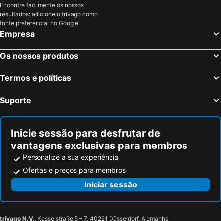
Encontre facilmente os nossos
Lormont, Aquitânia Hotéis
Gradignan, Aquitânia Hotéis
resultados: adicione o trivago como
Paris, França Hotéis
Nice, Provença-Alpes-Costa Azul Hotéis
fonte preferencial no Google.
Empresa
Coupvray, França Hotéis
Estrasburgo, Alsácia Hotéis
Montévrain, França Hotéis
Serris, França Hotéis
Os nossos produtos
Colmar, Alsácia Hotéis
Magny le Hongre, França Hotéis
Termos e políticas
Suporte
Inicie sessão para desfrutar de
vantagens exclusivas para membros
Personalize a sua experiência
Ofertas e preços para membros
Iniciar sessão
trivago N.V.
, Kesselstraße 5 – 7, 40221 Düsseldorf, Alemanha