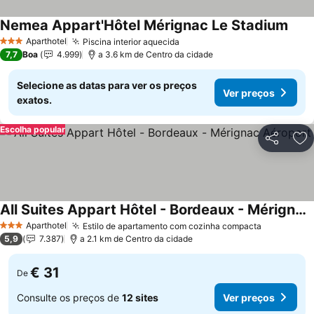
Nemea Appart'Hôtel Mérignac Le Stadium
Aparthotel
Piscina interior aquecida
3 Estrelas
7,7
Boa
4.999
a 3.6 km de Centro da cidade
Selecione as datas para ver os preços
Ver preços
exatos.
Escolha popular
Partilhar
Ad
All Suites Appart Hôtel - Bordeaux - Mérignac Aéroport
Aparthotel
Estilo de apartamento com cozinha compacta
3 Estrelas
5,9
7.387
a 2.1 km de Centro da cidade
€ 31
De
Consulte os preços de
12 sites
Ver preços