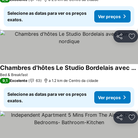
Selecione as datas para ver os preços
Ver preços
exatos.
Partilhar
Ad
Chambres d'hôtes Le Studio Bordelais avec bain nordique
Bed & Breakfast
9,1
Excelente
63
a 1.2 km de Centro da cidade
Selecione as datas para ver os preços
Ver preços
exatos.
Partilhar
Ad