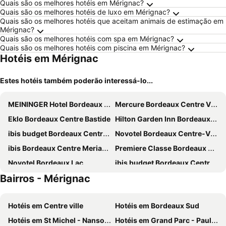
Quais são os melhores hotéis em Mérignac?
Quais são os melhores hotéis de luxo em Mérignac?
Quais são os melhores hotéis que aceitam animais de estimação em
Mérignac?
Quais são os melhores hotéis com spa em Mérignac?
Quais são os melhores hotéis com piscina em Mérignac?
Hotéis em Mérignac
Estes hotéis também poderão interessá-lo...
MEININGER Hotel Bordeaux Gare Saint-jean
Mercure Bordeaux Centre Ville
Eklo Bordeaux Centre Bastide
Hilton Garden Inn Bordeaux Centre
ibis budget Bordeaux Centre Mériadeck
Novotel Bordeaux Centre-Ville
ibis Bordeaux Centre Meriadeck
Premiere Classe Bordeaux Nord - Lac
Novotel Bordeaux Lac
ibis budget Bordeaux Centre Gare Saint Jean
Bairros - Mérignac
ibis budget Bordeaux Centre Bastide
Ace Hotel Bordeaux Cestas
Quality Hotel Bordeaux Centre
ibis budget Bordeaux le Lac
Hotéis em Centre ville
Hotéis em Bordeaux Sud
Kyriad Direct Bordeaux Sud Cestas
ibis Bordeaux Centre Bastide
Hotéis em St Michel - Nansouty - St Genès
Hotéis em Grand Parc - Paul Doumer
Novotel Bordeaux Centre Gare Saint Jean
B&B HOTEL Bordeaux Centre Gare Saint-Jean