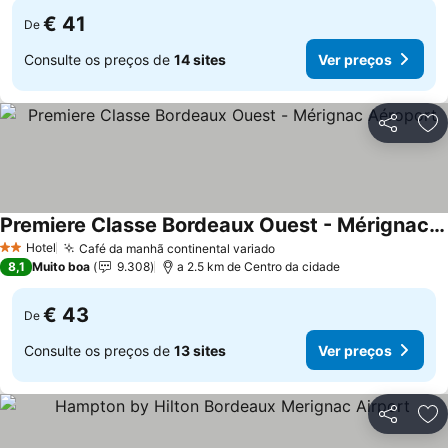
€ 41
De
Consulte os preços de
14 sites
Ver preços
Partilhar
Ad
Premiere Classe Bordeaux Ouest - Mérignac Aéroport
Hotel
Café da manhã continental variado
2 Estrelas
8,1
Muito boa
9.308
a 2.5 km de Centro da cidade
€ 43
De
Consulte os preços de
13 sites
Ver preços
Partilhar
Ad