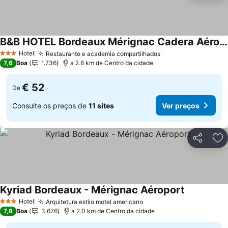
B&B HOTEL Bordeaux Mérignac Cadera Aéroport
Hotel
Restaurante e academia compartilhados
3 Estrelas
7,6
Boa
1.736
a 2.6 km de Centro da cidade
€ 52
De
Consulte os preços de
11 sites
Ver preços
Partilhar
Ad
Kyriad Bordeaux - Mérignac Aéroport
Hotel
Arquitetura estilo motel americano
3 Estrelas
7,8
Boa
3.676
a 2.0 km de Centro da cidade