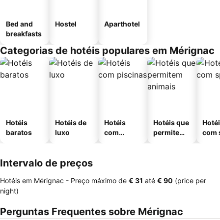
Bed and
Hostel
Aparthotel
breakfasts
Categorias de hotéis populares em Mérignac
Hotéis
Hotéis de
Hotéis
Hotéis que
Hoté
baratos
luxo
com
permitem
com 
piscinas
animais
Intervalo de preços
Hotéis em Mérignac -
Preço máximo
de
‎€ 31
até
‎€ 90
(price per
night)
Perguntas Frequentes sobre Mérignac