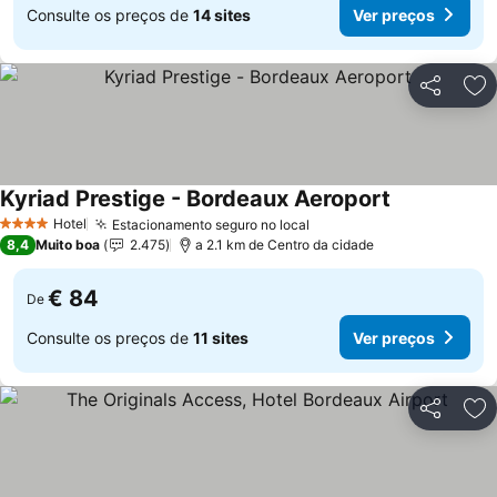
Consulte os preços de
14 sites
Ver preços
Partilhar
Ad
Kyriad Prestige - Bordeaux Aeroport
Hotel
Estacionamento seguro no local
4 Estrelas
8,4
Muito boa
2.475
a 2.1 km de Centro da cidade
€ 84
De
Consulte os preços de
11 sites
Ver preços
Partilhar
Ad