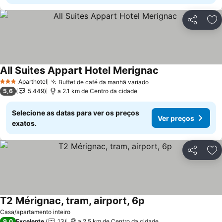
Partilhar
Ad
All Suites Appart Hotel Merignac
Aparthotel
Buffet de café da manhã variado
3 Estrelas
5,6
5.449
a 2.1 km de Centro da cidade
Selecione as datas para ver os preços
Ver preços
exatos.
Partilhar
Ad
T2 Mérignac, tram, airport, 6p
Casa/apartamento inteiro
9,0
Excelente
13
a 2.5 km de Centro da cidade