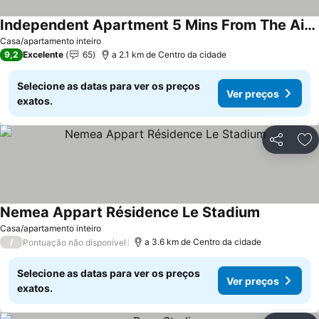
Independent Apartment 5 Mins From The Airport- 2 Bedrooms- Bathroom-Kitchen
Casa/apartamento inteiro
9,2
Excelente
65
a 2.1 km de Centro da cidade
Selecione as datas para ver os preços
Ver preços
exatos.
Partilhar
Ad
Nemea Appart Résidence Le Stadium
Casa/apartamento inteiro
/
a 3.6 km de Centro da cidade
Pontuação não disponível
Selecione as datas para ver os preços
Ver preços
exatos.