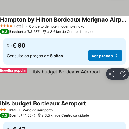
Hampton by Hilton Bordeaux Merignac Airport
Hotel
Conceito de hotel moderno e novo
4 Estrelas
9,3
Excelente
587
a 3.6 km de Centro da cidade
€ 90
De
Consulte os preços de
5 sites
Ver preços
Escolha popular
Partilhar
Ad
ibis budget Bordeaux Aéroport
Hotel
Perto do aeroporto
2 Estrelas
7,5
Boa
11.534
a 3.5 km de Centro da cidade