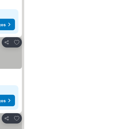
ços
Adicionar aos favoritos
Partilhar
ços
Adicionar aos favoritos
Partilhar