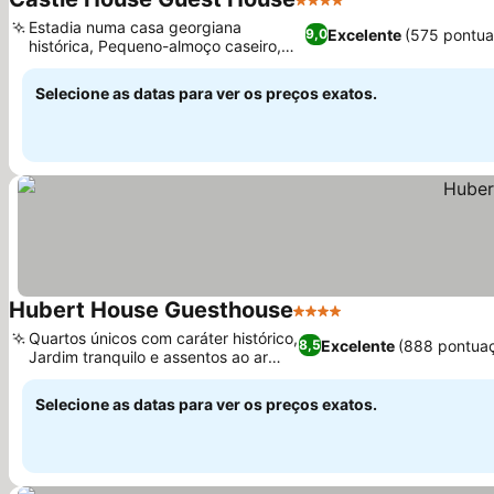
4 Estrelas
Estadia numa casa georgiana
Excelente
(575 pontua
9,0
histórica, Pequeno-almoço caseiro,
feito na hora
Selecione as datas para ver os preços exatos.
Hubert House Guesthouse
4 Estrelas
Quartos únicos com caráter histórico,
Excelente
(888 pontua
8,5
Jardim tranquilo e assentos ao ar
livre
Selecione as datas para ver os preços exatos.