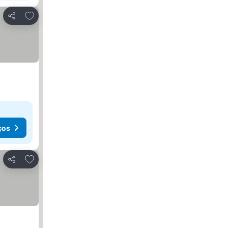
Adicionar aos favoritos
Partilhar
ços
Adicionar aos favoritos
Partilhar