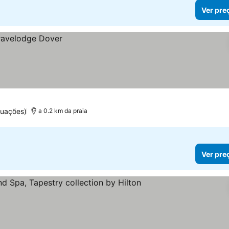
Ver pre
tuações)
a 0.2 km da praia
Ver pre