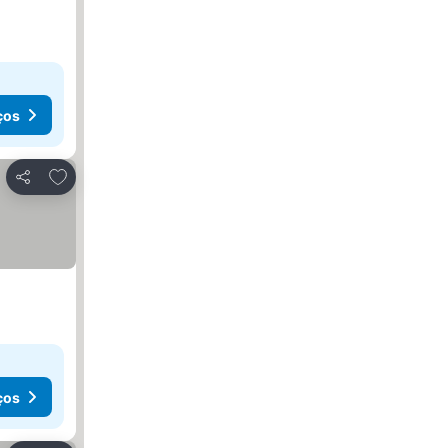
ços
Adicionar aos favoritos
Partilhar
ços