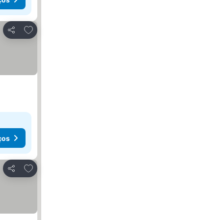
Adicionar aos favoritos
Partilhar
ços
Adicionar aos favoritos
Partilhar