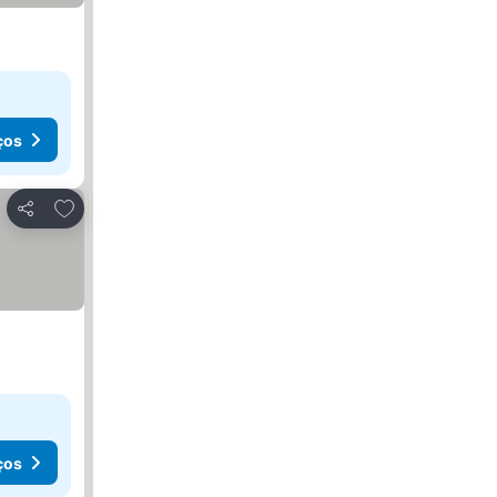
ços
Adicionar aos favoritos
Partilhar
ços