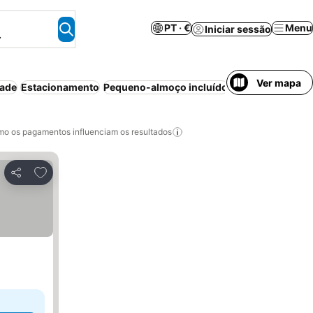
PT · €
Menu
Iniciar sessão
.
Ver mapa
dade
Estacionamento
Pequeno-almoço incluído
Ar condicionado
o os pagamentos influenciam os resultados
Adicionar aos favoritos
Partilhar