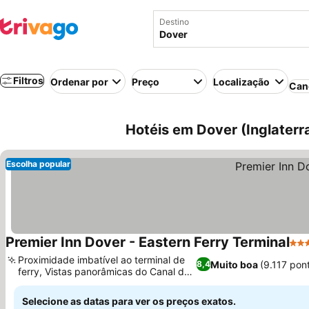
Destino
Filtros
Ordenar por
Preço
Localização
Can
Hotéis em Dover (Inglaterr
Escolha popular
Premier Inn Dover - Eastern Ferry Terminal
3 E
Proximidade imbatível ao terminal de
Muito boa
(9.117 pon
8,4
ferry, Vistas panorâmicas do Canal da
Mancha
Selecione as datas para ver os preços exatos.