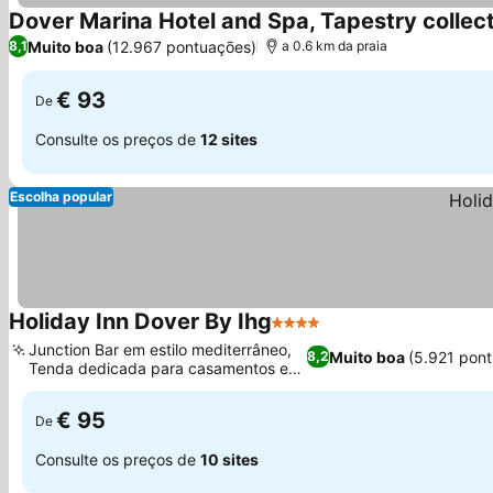
Dover Marina Hotel and Spa, Tapestry collect
Muito boa
(12.967 pontuações)
8,1
a 0.6 km da praia
€ 93
De
Consulte os preços de
12 sites
Escolha popular
Holiday Inn Dover By Ihg
4 Estrelas
Junction Bar em estilo mediterrâneo,
Muito boa
(5.921 pon
8,2
Tenda dedicada para casamentos e
eventos
€ 95
De
Consulte os preços de
10 sites