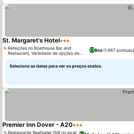
St. Margaret's Hotel
3 Estrelas
Refeições no Boathouse Bar and
Boa
(1.967 pontuaç
7,7
Restaurant, Variedade de opções de
acomodação
Selecione as datas para ver os preços exatos.
Premier Inn Dover - A20
3 Estrelas
Restaurante Beefeater Grill no local,