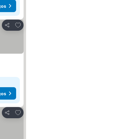
ços
Adicionar aos favoritos
Partilhar
ços
Adicionar aos favoritos
Partilhar