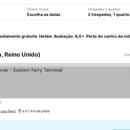
Check-in/out
Hóspedes e quartos
Escolha as datas
2 hóspedes, 1 quarto
celamento gratuito
Hotéis
Avaliação: 8,0+
Perto do centro da ci
a, Reino Unido)
Com
strelas
tuações)
a 0.1 km da praia