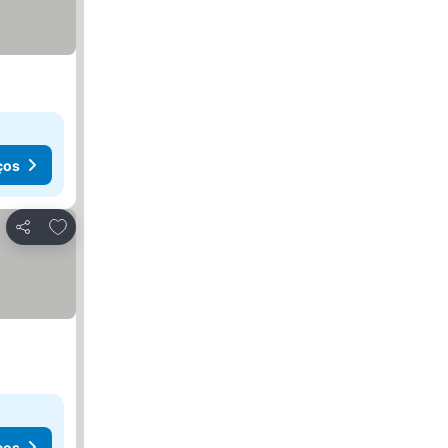
ços
Adicionar aos favoritos
Partilhar
ços