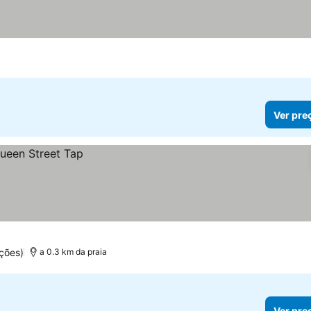
Ver pre
ções)
a 0.3 km da praia
Ver pre