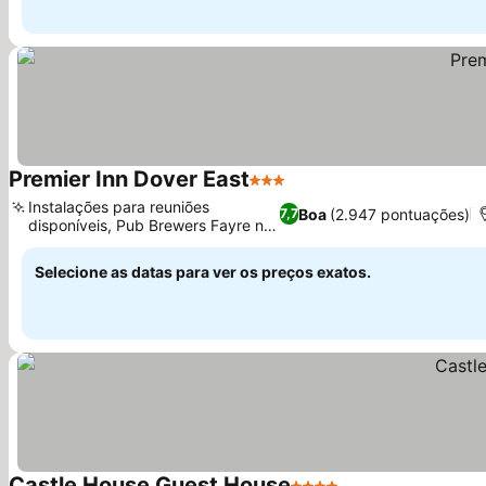
Premier Inn Dover East
3 Estrelas
Instalações para reuniões
Boa
(2.947 pontuações)
7,7
disponíveis, Pub Brewers Fayre no
local
Selecione as datas para ver os preços exatos.
Castle House Guest House