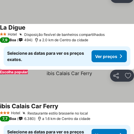
Ad
La Digue
Hotel
Disposição flexível de banheiros compartilhados
2 Estrelas
7,9
Boa
494
a 2.0 km de Centro da cidade
Selecione as datas para ver os preços
Ver preços
exatos.
Escolha popular
Partilhar
Ad
ibis Calais Car Ferry
Hotel
Restaurante estilo brasserie no local
3 Estrelas
7,7
Boa
6.380
a 1.6 km de Centro da cidade
Selecione as datas para ver os preços