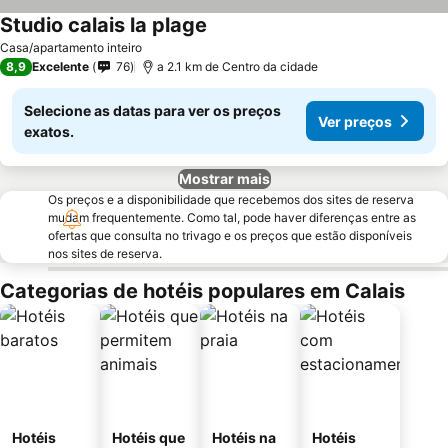
Studio calais la plage
Casa/apartamento inteiro
8,9
Excelente
76
a 2.1 km de Centro da cidade
Selecione as datas para ver os preços
Ver preços
exatos.
Mostrar mais
Os preços e a disponibilidade que recebemos dos sites de reserva
mudam frequentemente. Como tal, pode haver diferenças entre as
ofertas que consulta no trivago e os preços que estão disponíveis
nos sites de reserva.
Categorias de hotéis populares em Calais
Hotéis
Hotéis que
Hotéis na
Hotéis