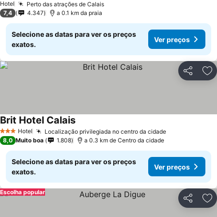
Hotel
Perto das atrações de Calais
7,4
4.347
a 0.1 km da praia
Selecione as datas para ver os preços
Ver preços
exatos.
Partilhar
Ad
Brit Hotel Calais
Hotel
Localização privilegiada no centro da cidade
3 Estrelas
8,0
Muito boa
1.808
a 0.3 km de Centro da cidade
Selecione as datas para ver os preços
Ver preços
exatos.
Escolha popular
Partilhar
Ad