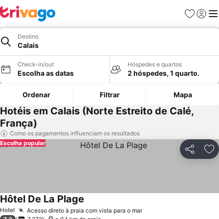
Favoritos
Iniciar
Me
Destino
Calais
Check-in/out
Hóspedes e quartos
Escolha as datas
2 hóspedes, 1 quarto.
Ordenar
Filtrar
Mapa
Hotéis em Calais (Norte Estreito de Calé,
França)
Como os pagamentos influenciam os resultados
Escolha popular
Partilhar
Ad
Hôtel De La Plage
Hotel
Acesso direto à praia com vista para o mar