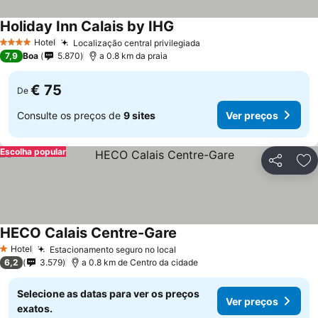
Holiday Inn Calais by IHG
Hotel
Localização central privilegiada
4 Estrelas
7,9
Boa
5.870
a 0.8 km da praia
€ 75
De
Consulte os preços de
9 sites
Ver preços
Escolha popular
Partilhar
Ad
HECO Calais Centre-Gare
Hotel
Estacionamento seguro no local
1 Estrelas
6,2
3.579
a 0.8 km de Centro da cidade
Selecione as datas para ver os preços
Ver preços
exatos.