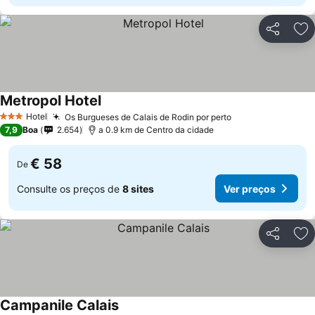
Partilhar
Ad
Metropol Hotel
Hotel
Os Burgueses de Calais de Rodin por perto
3 Estrelas
7,9
Boa
2.654
a 0.9 km de Centro da cidade
€ 58
De
Consulte os preços de
8 sites
Ver preços
Partilhar
Ad
Campanile Calais