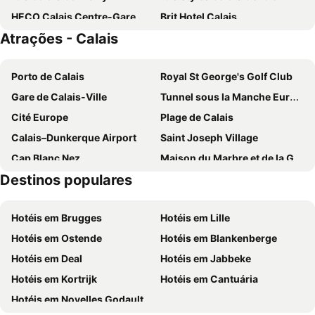
HECO Calais Centre-Gare
Brit Hotel Calais
Atrações - Calais
Hotel Meurice
B&B HOTEL Calais Terminal Cité de l'Europe 3 étoiles
L’hémisphère Hôtel
Face à la mer
Porto de Calais
Royal St George's Golf Club
Metropol Hotel
Breeze Hotel
Gare de Calais-Ville
Tunnel sous la Manche Eurotunnel
B&B HOTEL Calais Terminal Cité de l'Europe 2 étoiles
Hotel Le Bellevue
Cité Europe
Plage de Calais
Chateau De Cocove
Hôtel du Beffroi Gravelines Dunkerque
Calais–Dunkerque Airport
Saint Joseph Village
Cap Blanc Nez
Maison du Marbre et de la Géologie
Destinos populares
La Rue de Lille
Ascenseur à bateaux des Fontinettes
Le Calvaire des Marins
Sportica
Hotéis em Brugges
Hotéis em Lille
Le Palais de l'Univers et des Sciences
Dennlys Parc
Hotéis em Ostende
Hotéis em Blankenberge
The Leas Cliff Hall
Hotéis em Deal
Hotéis em Jabbeke
Hotéis em Kortrijk
Hotéis em Cantuária
Hotéis em Noyelles Godault