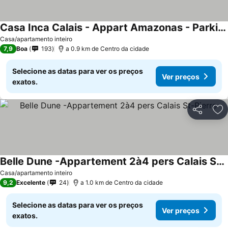
Casa Inca Calais - Appart Amazonas - Parking Free, Station
Casa/apartamento inteiro
7,9
Boa
193
a 0.9 km de Centro da cidade
Selecione as datas para ver os preços
Ver preços
exatos.
Partilhar
Ad
Belle Dune -Appartement 2à4 pers Calais St-Pierre
Casa/apartamento inteiro
9,2
Excelente
24
a 1.0 km de Centro da cidade
Selecione as datas para ver os preços
Ver preços
exatos.