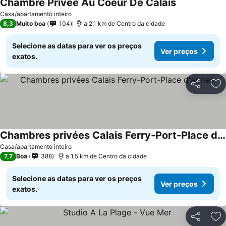
Chambre Privee Au Coeur De Calais
Casa/apartamento inteiro
8,3
Muito boa
104
a 2.1 km de Centro da cidade
Selecione as datas para ver os preços
Ver preços
exatos.
Partilhar
Ad
Chambres privées Calais Ferry-Port-Place d'armes
Casa/apartamento inteiro
7,7
Boa
388
a 1.5 km de Centro da cidade
Selecione as datas para ver os preços
Ver preços
exatos.
Partilhar
Ad