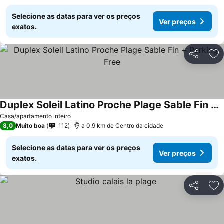
Selecione as datas para ver os preços
Ver preços
exatos.
Partilhar
Ad
Duplex Soleil Latino Proche Plage Sable Fin + Parking Free
Casa/apartamento inteiro
8,0
Muito boa
112
a 0.9 km de Centro da cidade
Selecione as datas para ver os preços
Ver preços
exatos.
Partilhar
Ad