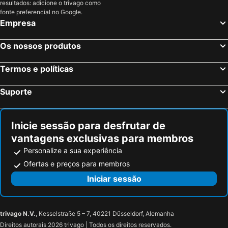
resultados: adicione o trivago como
Paris, França Hotéis
Nice, Provença-Alpes-Costa Azul Hotéis
fonte preferencial no Google.
Empresa
Coupvray, França Hotéis
Estrasburgo, Alsácia Hotéis
Bordéus, Aquitânia Hotéis
Montévrain, França Hotéis
Os nossos produtos
Serris, França Hotéis
Colmar, Alsácia Hotéis
Termos e políticas
Magny le Hongre, França Hotéis
Suporte
Inicie sessão para desfrutar de
vantagens exclusivas para membros
Personalize a sua experiência
Ofertas e preços para membros
Iniciar sessão
trivago N.V.
, Kesselstraße 5 – 7, 40221 Düsseldorf, Alemanha
Direitos autorais 2026 trivago | Todos os direitos reservados.