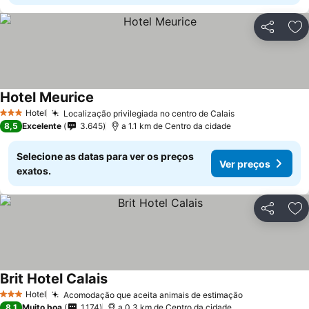
Partilhar
Ad
Hotel Meurice
Hotel
Localização privilegiada no centro de Calais
3 Estrelas
8,5
Excelente
3.645
a 1.1 km de Centro da cidade
Selecione as datas para ver os preços
Ver preços
exatos.
Partilhar
Ad
Brit Hotel Calais
Hotel
Acomodação que aceita animais de estimação
3 Estrelas
8,1
Muito boa
1.174
a 0.3 km de Centro da cidade