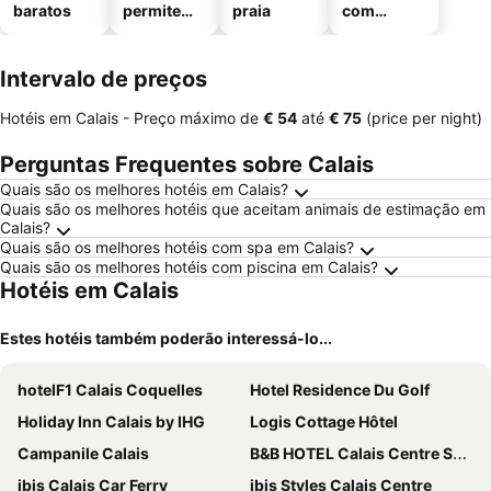
baratos
permitem
praia
com
animais
estaciona
mento
Intervalo de preços
Hotéis em Calais -
Preço máximo
de
‎€ 54
até
‎€ 75
(price per night)
Perguntas Frequentes sobre Calais
Quais são os melhores hotéis em Calais?
Quais são os melhores hotéis que aceitam animais de estimação em
Calais?
Quais são os melhores hotéis com spa em Calais?
Quais são os melhores hotéis com piscina em Calais?
Hotéis em Calais
Estes hotéis também poderão interessá-lo...
hotelF1 Calais Coquelles
Hotel Residence Du Golf
Holiday Inn Calais by IHG
Logis Cottage Hôtel
Campanile Calais
B&B HOTEL Calais Centre Saint-Pierre
ibis Calais Car Ferry
ibis Styles Calais Centre