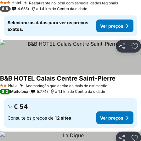
Hotel
Restaurante no local com especialidades regionais
3 Estrelas
6,8
4.685
a 1.4 km de Centro da cidade
Selecione as datas para ver os preços
Ver preços
exatos.
Partilhar
Ad
B&B HOTEL Calais Centre Saint-Pierre
Hotel
Acomodação que aceita animais de estimação
2 Estrelas
8,2
Muito boa
5.774
a 1.1 km de Centro da cidade
€ 54
De
Consulte os preços de
12 sites
Ver preços
Partilhar