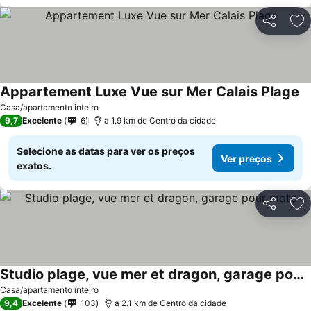
Partilhar
Ad
Appartement Luxe Vue sur Mer Calais Plage
Casa/apartamento inteiro
9,7
Excelente
6
a 1.9 km de Centro da cidade
Selecione as datas para ver os preços
Ver preços
exatos.
Partilhar
Ad
Studio plage, vue mer et dragon, garage pour moto
Casa/apartamento inteiro
9,4
Excelente
103
a 2.1 km de Centro da cidade