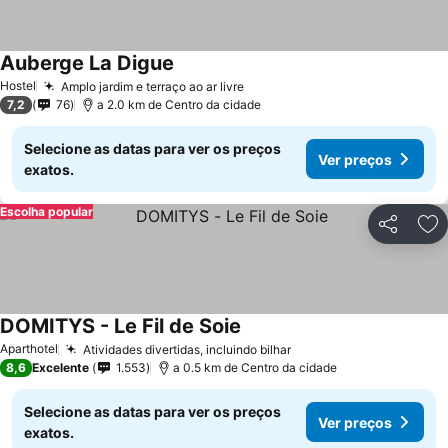
Auberge La Digue
Hostel
Amplo jardim e terraço ao ar livre
7,2
76
a 2.0 km de Centro da cidade
Selecione as datas para ver os preços
Ver preços
exatos.
Escolha popular
Partilhar
Ad
DOMITYS - Le Fil de Soie
Aparthotel
Atividades divertidas, incluindo bilhar
8,6
Excelente
1.553
a 0.5 km de Centro da cidade
Selecione as datas para ver os preços
Ver preços
exatos.