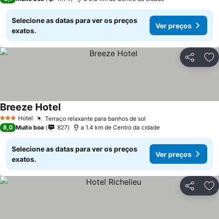
Selecione as datas para ver os preços
Ver preços
exatos.
Partilhar
Ad
Breeze Hotel
Hotel
Terraço relaxante para banhos de sol
3 Estrelas
8,0
Muito boa
827
a 1.4 km de Centro da cidade
Selecione as datas para ver os preços
Ver preços
exatos.
Partilhar
Ad