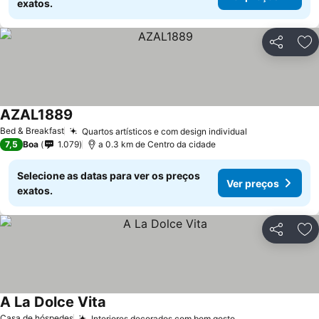
exatos.
Partilhar
Ad
AZAL1889
Bed & Breakfast
Quartos artísticos e com design individual
7,5
Boa
1.079
a 0.3 km de Centro da cidade
Selecione as datas para ver os preços
Ver preços
exatos.
Partilhar
Ad
A La Dolce Vita
Casa de hóspedes
Interiores decorados com bom gosto