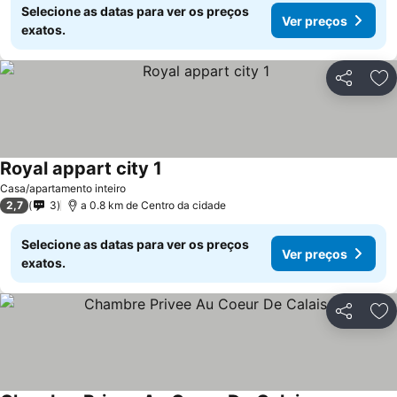
Selecione as datas para ver os preços
Ver preços
exatos.
Partilhar
Ad
Royal appart city 1
Casa/apartamento inteiro
2,7
3
a 0.8 km de Centro da cidade
Selecione as datas para ver os preços
Ver preços
exatos.
Partilhar
Ad