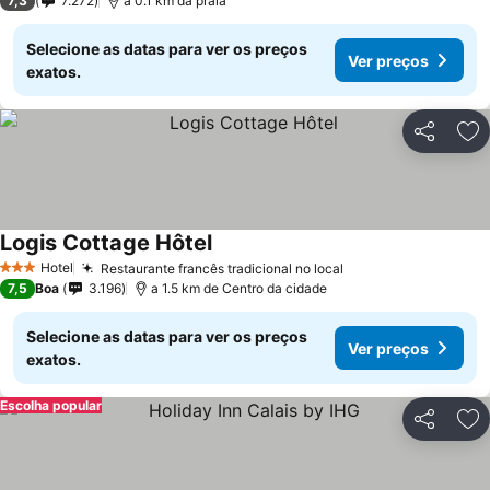
7,3
7.272
a 0.1 km da praia
Selecione as datas para ver os preços
Ver preços
exatos.
Partilhar
Ad
Logis Cottage Hôtel
Hotel
Restaurante francês tradicional no local
3 Estrelas
7,5
Boa
3.196
a 1.5 km de Centro da cidade
Selecione as datas para ver os preços
Ver preços
exatos.
Escolha popular
Partilhar
Ad