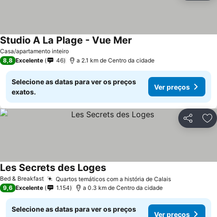
Studio A La Plage - Vue Mer
Casa/apartamento inteiro
8,8
Excelente
46
a 2.1 km de Centro da cidade
Selecione as datas para ver os preços
Ver preços
exatos.
Partilhar
Ad
Les Secrets des Loges
Bed & Breakfast
Quartos temáticos com a história de Calais
9,6
Excelente
1.154
a 0.3 km de Centro da cidade
Selecione as datas para ver os preços
Ver preços