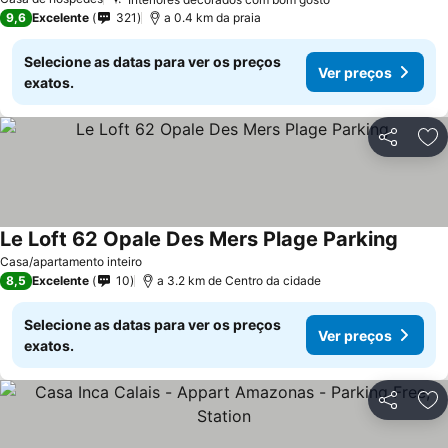
9,6
Excelente
321
a 0.4 km da praia
Selecione as datas para ver os preços
Ver preços
exatos.
Partilhar
Ad
Le Loft 62 Opale Des Mers Plage Parking
Casa/apartamento inteiro
8,5
Excelente
10
a 3.2 km de Centro da cidade
Selecione as datas para ver os preços
Ver preços
exatos.
Partilhar
Ad