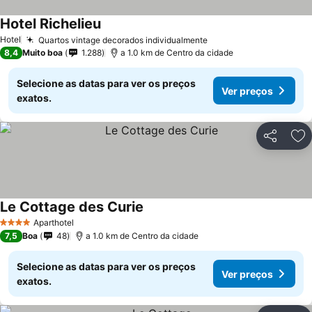
Hotel Richelieu
Hotel
Quartos vintage decorados individualmente
8,4
Muito boa
1.288
a 1.0 km de Centro da cidade
Selecione as datas para ver os preços
Ver preços
exatos.
Partilhar
Ad
Le Cottage des Curie
Aparthotel
4 Estrelas
7,5
Boa
48
a 1.0 km de Centro da cidade
Selecione as datas para ver os preços
Ver preços
exatos.