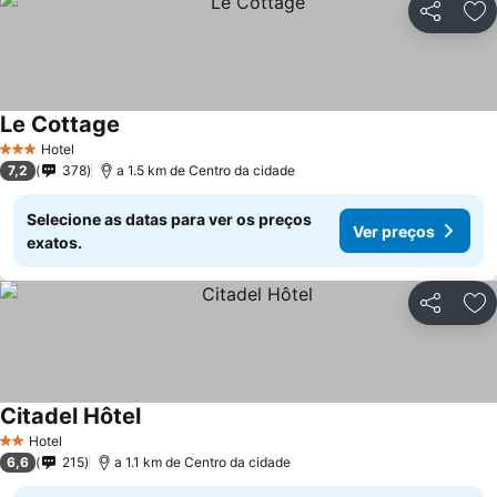
Partilhar
Ad
Le Cottage
Hotel
3 Estrelas
7,2
378
a 1.5 km de Centro da cidade
Selecione as datas para ver os preços
Ver preços
exatos.
Partilhar
Ad
Citadel Hôtel
Hotel
2 Estrelas
6,6
215
a 1.1 km de Centro da cidade