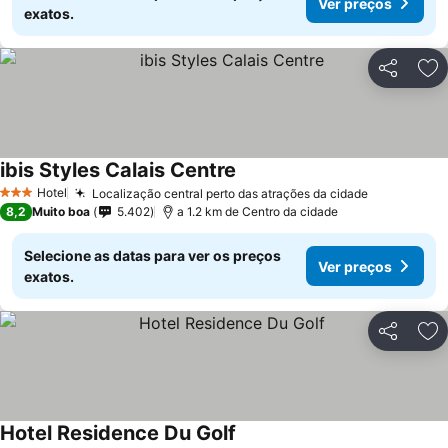
Ver preços
exatos.
Partilhar
Ad
ibis Styles Calais Centre
Hotel
Localização central perto das atrações da cidade
3 Estrelas
8,2
Muito boa
5.402
a 1.2 km de Centro da cidade
Selecione as datas para ver os preços
Ver preços
exatos.
Partilhar
Ad
Hotel Residence Du Golf