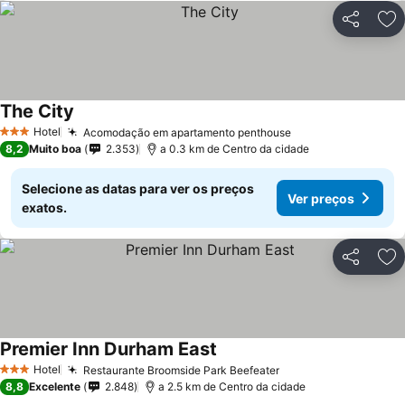
Partilhar
Ad
The City
Hotel
Acomodação em apartamento penthouse
3 Estrelas
8,2
Muito boa
2.353
a 0.3 km de Centro da cidade
Selecione as datas para ver os preços
Ver preços
exatos.
Partilhar
Ad
Premier Inn Durham East
Hotel
Restaurante Broomside Park Beefeater
3 Estrelas
8,8
Excelente
2.848
a 2.5 km de Centro da cidade