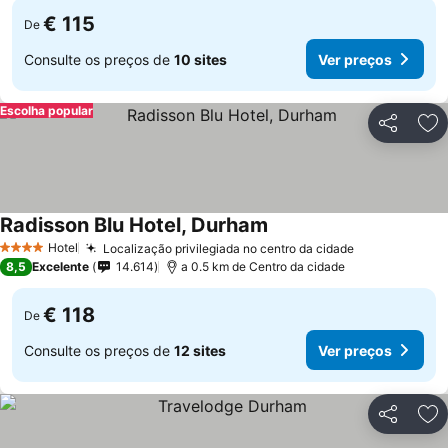
€ 115
De
Consulte os preços de
10 sites
Ver preços
Escolha popular
Partilhar
Ad
Radisson Blu Hotel, Durham
Hotel
Localização privilegiada no centro da cidade
4 Estrelas
8,5
Excelente
14.614
a 0.5 km de Centro da cidade
€ 118
De
Consulte os preços de
12 sites
Ver preços
Partilhar
Ad