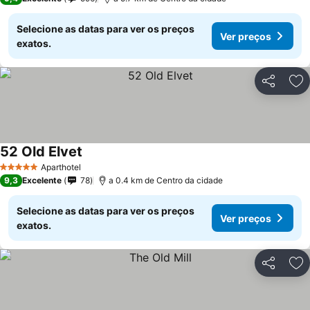
Selecione as datas para ver os preços
Ver preços
exatos.
Partilhar
Ad
52 Old Elvet
Aparthotel
5 Estrelas
9,3
Excelente
78
a 0.4 km de Centro da cidade
Selecione as datas para ver os preços
Ver preços
exatos.
Partilhar
Ad