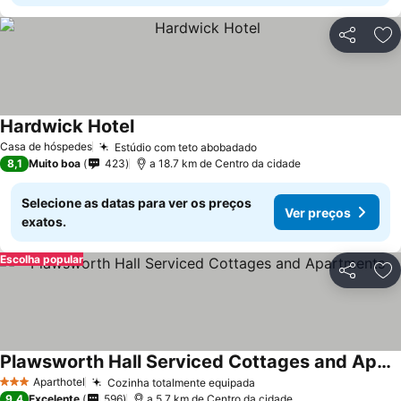
Partilhar
Ad
Hardwick Hotel
Casa de hóspedes
Estúdio com teto abobadado
8,1
Muito boa
423
a 18.7 km de Centro da cidade
Selecione as datas para ver os preços
Ver preços
exatos.
Escolha popular
Partilhar
Ad
Plawsworth Hall Serviced Cottages and Apartments
Aparthotel
Cozinha totalmente equipada
3 Estrelas
9,4
Excelente
596
a 5.7 km de Centro da cidade