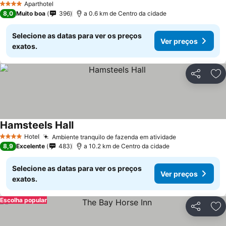
Aparthotel
4 Estrelas
8,0
Muito boa
396
a 0.6 km de Centro da cidade
Selecione as datas para ver os preços
Ver preços
exatos.
Partilhar
Ad
Hamsteels Hall
Hotel
Ambiente tranquilo de fazenda em atividade
4 Estrelas
8,9
Excelente
483
a 10.2 km de Centro da cidade
Selecione as datas para ver os preços
Ver preços
exatos.
Escolha popular
Partilhar
Ad