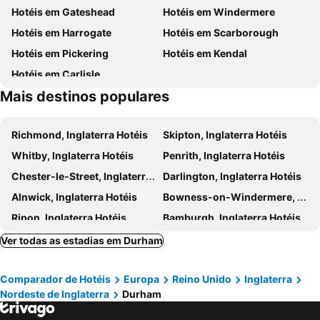
Hotéis em Gateshead
Hotéis em Windermere
Hunley Hall
Jesmond Dene
Hotéis em Harrogate
Hotéis em Scarborough
Hexham Old Gaol
Northumberland Street
Hotéis em Pickering
Hotéis em Kendal
Gosforth
Hotéis em Carlisle
Mais destinos populares
Richmond, Inglaterra Hotéis
Skipton, Inglaterra Hotéis
Whitby, Inglaterra Hotéis
Penrith, Inglaterra Hotéis
Chester-le-Street, Inglaterra Hotéis
Darlington, Inglaterra Hotéis
Alnwick, Inglaterra Hotéis
Bowness-on-Windermere, Inglaterra Hotéis
Ripon, Inglaterra Hotéis
Bamburgh, Inglaterra Hotéis
South Shields, Inglaterra Hotéis
Hexham, Inglaterra Hotéis
Ver todas as estadias em Durham
Malton, Inglaterra Hotéis
Grasmere, Inglaterra Hotéis
Comparador de Hotéis
Europa
Reino Unido
Inglaterra
Hartlepool, Inglaterra Hotéis
Ambleside, Inglaterra Hotéis
Nordeste de Inglaterra
Durham
Redcar, Inglaterra Hotéis
Kirkbymoorside, Inglaterra Hotéis