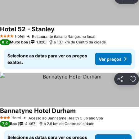
Partilhar
Ad
Hotel 52 - Stanley
Hotel
Restaurante italiano Rangos no local
4 Estrelas
8,2
Muito boa
1.826
a 13.1 km de Centro da cidade
Selecione as datas para ver os preços
Ver preços
exatos.
Partilhar
Ad
Bannatyne Hotel Durham
Hotel
Acesso ao Bannatyne Health Club and Spa
3 Estrelas
7,9
Boa
4.467
a 2.9 km de Centro da cidade
Selecione as datas para ver os preços