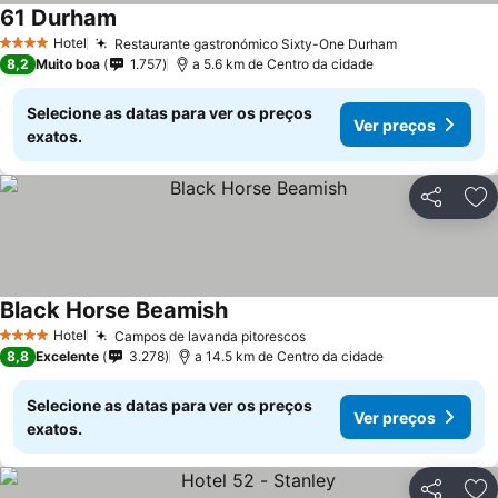
61 Durham
Hotel
Restaurante gastronómico Sixty-One Durham
4 Estrelas
8,2
Muito boa
1.757
a 5.6 km de Centro da cidade
Selecione as datas para ver os preços
Ver preços
exatos.
Partilhar
Ad
Black Horse Beamish
Hotel
Campos de lavanda pitorescos
4 Estrelas
8,8
Excelente
3.278
a 14.5 km de Centro da cidade
Selecione as datas para ver os preços
Ver preços
exatos.