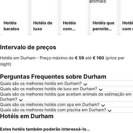
Hotéis
Hotéis de
Hotéis
Hotéis que
Hoté
baratos
luxo
com
permitem
com 
piscinas
animais
Intervalo de preços
Hotéis em Durham -
Preço máximo
de
‎€ 59
até
‎€ 160
(price per
night)
Perguntas Frequentes sobre Durham
Quais são os melhores hotéis em Durham?
Quais são os melhores hotéis de luxo em Durham?
Quais são os melhores hotéis que aceitam animais de estimação em
Durham?
Quais são os melhores hotéis com spa em Durham?
Quais são os melhores hotéis com piscina em Durham?
Hotéis em Durham
Estes hotéis também poderão interessá-lo...