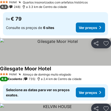
Hotel
Quartos insonorizados com artefatos históricos
3 Estrelas
6,3
248
a 3.3 km de Centro da cidade
€ 79
De
Consulte os preços de
6 sites
Ver preços
Partilhar
Ad
Gilesgate Moor Hotel
Hotel
Almoço de domingo muito elogiado
3 Estrelas
8,8
Excelente
735
a 2.4 km de Centro da cidade
Selecione as datas para ver os preços
Ver preços
exatos.
Partilhar