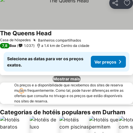
Partilhar
Ad
The Queens Head
Casa de hóspedes
Banheiros compartilhados
7,8
Boa
1.037
a 1.4 km de Centro da cidade
Selecione as datas para ver os preços
Ver preços
exatos.
Mostrar mais
Os preços e a disponibilidade que recebemos dos sites de reserva
mudam frequentemente. Como tal, pode haver diferenças entre as
ofertas que consulta no trivago e os preços que estão disponíveis
nos sites de reserva.
Categorias de hotéis populares em Durham