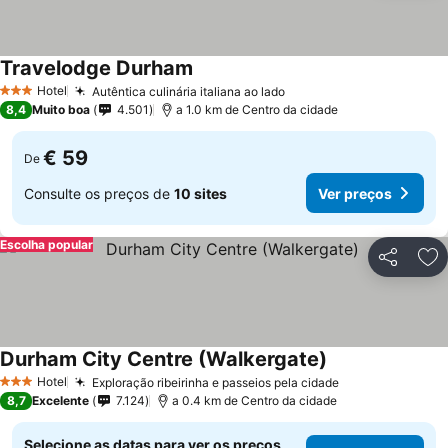
Travelodge Durham
Hotel
Autêntica culinária italiana ao lado
3 Estrelas
8,4
Muito boa
4.501
a 1.0 km de Centro da cidade
€ 59
De
Consulte os preços de
10 sites
Ver preços
Escolha popular
Partilhar
Ad
Durham City Centre (Walkergate)
Hotel
Exploração ribeirinha e passeios pela cidade
3 Estrelas
8,7
Excelente
7.124
a 0.4 km de Centro da cidade
Selecione as datas para ver os preços