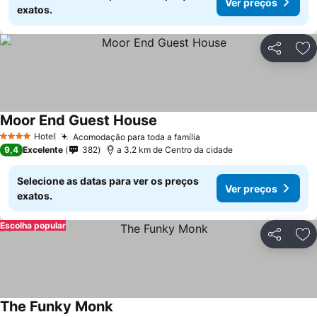
Ver preços
exatos.
Partilhar
Ad
Moor End Guest House
Hotel
Acomodação para toda a família
4 Estrelas
9,4
Excelente
382
a 3.2 km de Centro da cidade
Selecione as datas para ver os preços
Ver preços
exatos.
Escolha popular
Partilhar
Ad
The Funky Monk