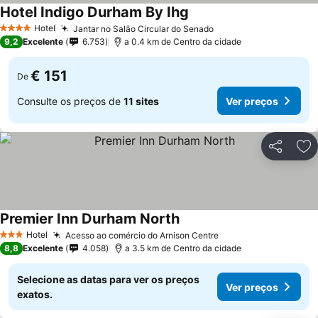
Hotel Indigo Durham By Ihg
Hotel
Jantar no Salão Circular do Senado
4 Estrelas
9,2
Excelente
6.753
a 0.4 km de Centro da cidade
€ 151
De
Consulte os preços de
11 sites
Ver preços
Partilhar
Ad
Premier Inn Durham North
Hotel
Acesso ao comércio do Arnison Centre
3 Estrelas
8,8
Excelente
4.058
a 3.5 km de Centro da cidade
Selecione as datas para ver os preços
Ver preços
exatos.