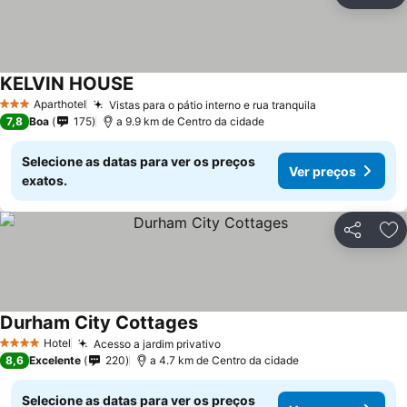
Ad
KELVIN HOUSE
Aparthotel
Vistas para o pátio interno e rua tranquila
3 Estrelas
7,8
Boa
175
a 9.9 km de Centro da cidade
Selecione as datas para ver os preços
Ver preços
exatos.
Partilhar
Ad
Durham City Cottages
Hotel
Acesso a jardim privativo
4 Estrelas
8,6
Excelente
220
a 4.7 km de Centro da cidade
Selecione as datas para ver os preços