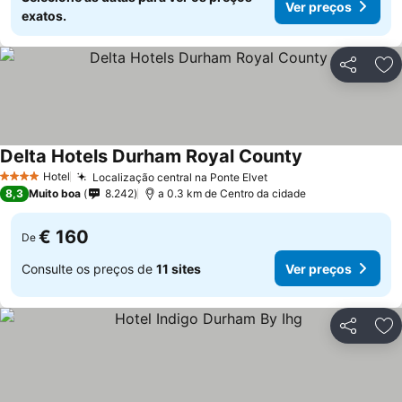
Ver preços
exatos.
Partilhar
Ad
Delta Hotels Durham Royal County
Hotel
Localização central na Ponte Elvet
4 Estrelas
8,3
Muito boa
8.242
a 0.3 km de Centro da cidade
€ 160
De
Consulte os preços de
11 sites
Ver preços
Partilhar
Ad