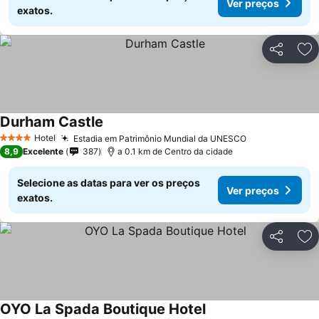
Ver preços
exatos.
Partilhar
Ad
Durham Castle
Hotel
Estadia em Patrimônio Mundial da UNESCO
4 Estrelas
8,9
Excelente
387
a 0.1 km de Centro da cidade
Selecione as datas para ver os preços
Ver preços
exatos.
Partilhar
Ad
OYO La Spada Boutique Hotel