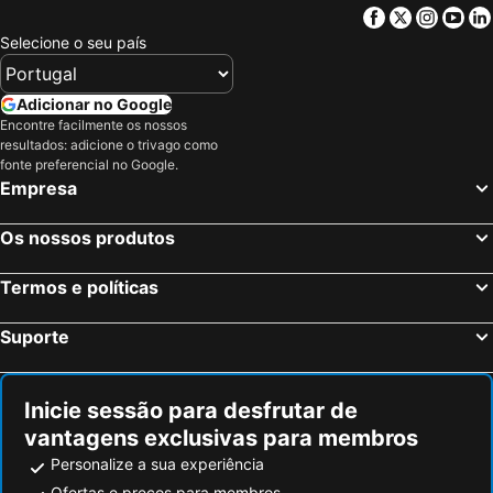
Grassington, Inglaterra Hotéis
Whitley Bay, Inglaterra Hotéis
Facebook
Twitter
Insta
Yo
Birmingham, Inglaterra Hotéis
Oxford, Inglaterra Hotéis
Selecione o seu país
Cambridge, Inglaterra Hotéis
Luton, Inglaterra Hotéis
Nottingham, Inglaterra Hotéis
Leicester, Inglaterra Hotéis
Adicionar no Google
Encontre facilmente os nossos
Peterborough, Inglaterra Hotéis
Watford, Inglaterra Hotéis
resultados: adicione o trivago como
Milton Keynes, Inglaterra Hotéis
Londres, Inglaterra Hotéis
fonte preferencial no Google.
Empresa
Edimburgo, Escócia Hotéis
Manchester, Inglaterra Hotéis
Liverpool, Inglaterra Hotéis
Glasgow, Escócia Hotéis
Os nossos produtos
Hounslow, Inglaterra Hotéis
Bristol, Inglaterra Hotéis
Termos e políticas
Inverness, Escócia Hotéis
Suporte
Inicie sessão para desfrutar de
vantagens exclusivas para membros
Personalize a sua experiência
Ofertas e preços para membros