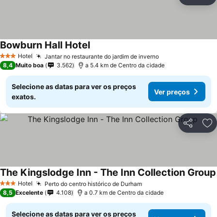
Partilhar
Ad
Bowburn Hall Hotel
Hotel
Jantar no restaurante do jardim de inverno
3 Estrelas
8,4
Muito boa
3.562
a 5.4 km de Centro da cidade
Selecione as datas para ver os preços
Ver preços
exatos.
Partilhar
Ad
The Kingslodge Inn - The Inn Collection Group
Hotel
Perto do centro histórico de Durham
3 Estrelas
8,5
Excelente
4.108
a 0.7 km de Centro da cidade
Selecione as datas para ver os preços