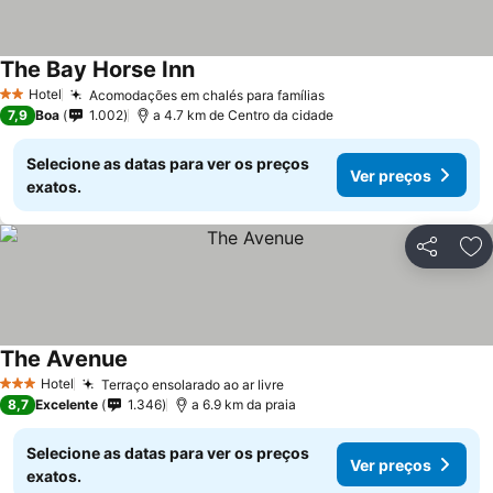
The Bay Horse Inn
Hotel
Acomodações em chalés para famílias
2 Estrelas
7,9
Boa
1.002
a 4.7 km de Centro da cidade
Selecione as datas para ver os preços
Ver preços
exatos.
Partilhar
Ad
The Avenue
Hotel
Terraço ensolarado ao ar livre
3 Estrelas
8,7
Excelente
1.346
a 6.9 km da praia
Selecione as datas para ver os preços
Ver preços
exatos.