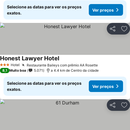
Selecione as datas para ver os preços
Ver preços
exatos.
Partilhar
Ad
Honest Lawyer Hotel
Hotel
Restaurante Baileys com prêmio AA Rosette
3 Estrelas
8,1
Muito boa
5.071
a 4.4 km de Centro da cidade
Selecione as datas para ver os preços
Ver preços
exatos.
Partilhar
Ad