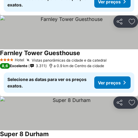
Ver preços
exatos.
Partilhar
Ad
Farnley Tower Guesthouse
Hotel
Vistas panorâmicas da cidade e da catedral
4 Estrelas
8,6
Excelente
3.311
a 0.9 km de Centro da cidade
Selecione as datas para ver os preços
Ver preços
exatos.
Partilhar
Ad
Super 8 Durham