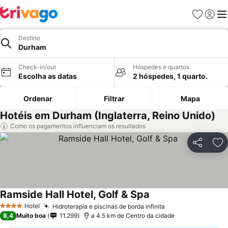
Favoritos
Iniciar
Me
Destino
Durham
Check-in/out
Hóspedes e quartos
Escolha as datas
2 hóspedes, 1 quarto.
Ordenar
Filtrar
Mapa
Hotéis em Durham (Inglaterra, Reino Unido)
Como os pagamentos influenciam os resultados
Partilhar
Ad
Ramside Hall Hotel, Golf & Spa
Hotel
Hidroterapia e piscinas de borda infinita
4 Estrelas
8,4
Muito boa
11.299
a 4.5 km de Centro da cidade