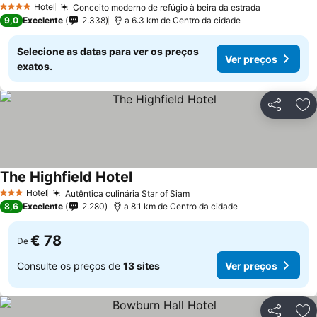
Hotel
Conceito moderno de refúgio à beira da estrada
4 Estrelas
9,0
Excelente
2.338
a 6.3 km de Centro da cidade
Selecione as datas para ver os preços
Ver preços
exatos.
Partilhar
Ad
The Highfield Hotel
Hotel
Autêntica culinária Star of Siam
3 Estrelas
8,6
Excelente
2.280
a 8.1 km de Centro da cidade
€ 78
De
Consulte os preços de
13 sites
Ver preços