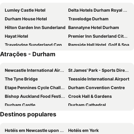
Lumley Castle Hotel
Delta Hotels Durham Royal County
Durham House Hotel
Travelodge Durham
Hilton Garden Inn Sunderland
Bannatyne Hotel Durham
Hayat Hotel
Premier Inn Sunderland City Centre
Travelodge Sunderland Central
Ramside Hall Hotel, Golf & Spa
Atrações - Durham
Radisson Blu Hotel, Durham
Durham City Centre (Walkergate)
Premier Inn Durham North
Premier Inn Durham East
Newcastle International Airport
St James' Park - Sports Direct Arena
The Highfield Hotel
Hayat Express Hotel
The Tyne Bridge
Teesside International Airport
Thomas Wright House
Beamish Hall Hotel, BW Premier Collection
Etape Pennines Cycle Challenge
Durham Convention Centre
Seaham Hall and Serenity Spa
Hardwicke Hall Manor Hotel
Bishop Auckland Food Festival
Crook Hall & Gardens
Embassy Newcastle, Sure Hotel Collection by Best Western
Holiday Inn Sunderland - City Centre by IHG
Durham Castle
Durham Cathedral
Westminster
Redworth Hall Hotel
Destinos populares
Durham University Botanic Gardens and Visitor Centre
Beamish Museum
The Maiden
Auckland Castle
Arc
Hotéis em Newcastle upon Tyne
Hotéis em York
Tynemouth Castle and Priory
Victoria Gardens