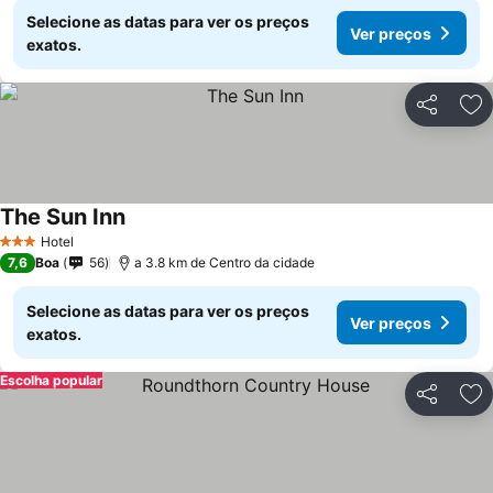
Selecione as datas para ver os preços
Ver preços
exatos.
Partilhar
Ad
The Sun Inn
Hotel
3 Estrelas
7,6
Boa
56
a 3.8 km de Centro da cidade
Selecione as datas para ver os preços
Ver preços
exatos.
Escolha popular
Partilhar
Ad