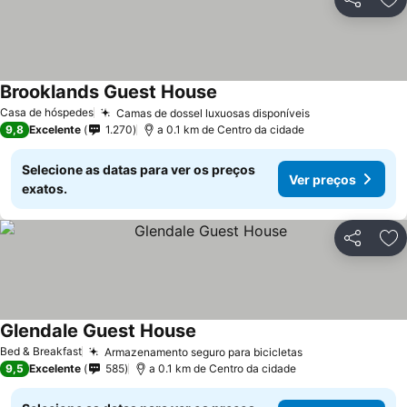
Partilhar
Ad
Brooklands Guest House
Casa de hóspedes
Camas de dossel luxuosas disponíveis
9,8
Excelente
1.270
a 0.1 km de Centro da cidade
Selecione as datas para ver os preços
Ver preços
exatos.
Partilhar
Ad
Glendale Guest House
Bed & Breakfast
Armazenamento seguro para bicicletas
9,5
Excelente
585
a 0.1 km de Centro da cidade