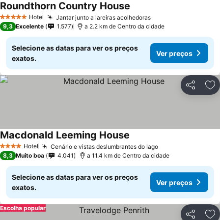
Roundthorn Country House
Hotel
Jantar junto a lareiras acolhedoras
5 Estrelas
9,3
Excelente
1.577
a 2.2 km de Centro da cidade
Selecione as datas para ver os preços
Ver preços
exatos.
Partilhar
Ad
Macdonald Leeming House
Hotel
Cenário e vistas deslumbrantes do lago
4 Estrelas
8,3
Muito boa
4.041
a 11.4 km de Centro da cidade
Selecione as datas para ver os preços
Ver preços
exatos.
Escolha popular
Partilhar
Ad