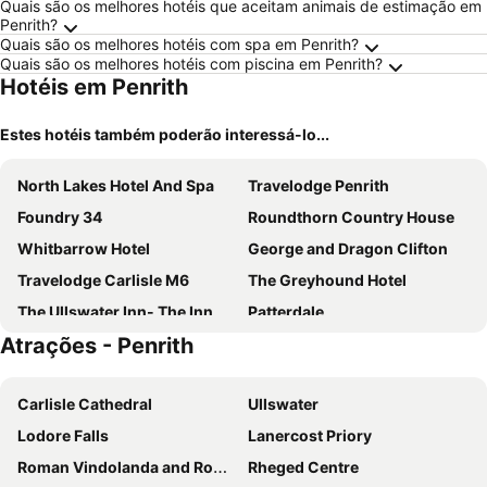
Quais são os melhores hotéis que aceitam animais de estimação em
Penrith?
Quais são os melhores hotéis com spa em Penrith?
Quais são os melhores hotéis com piscina em Penrith?
Hotéis em Penrith
Estes hotéis também poderão interessá-lo...
North Lakes Hotel And Spa
Travelodge Penrith
Foundry 34
Roundthorn Country House
Whitbarrow Hotel
George and Dragon Clifton
Travelodge Carlisle M6
The Greyhound Hotel
The Ullswater Inn- The Inn Collection Group
Patterdale
Atrações - Penrith
Carlisle Cathedral
Ullswater
Lodore Falls
Lanercost Priory
Roman Vindolanda and Roman Army Museum
Rheged Centre