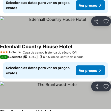
Selecione as datas para ver os preços
Ver preços
exatos.
Partilhar
Ad
Edenhall Country House Hotel
Hotel
Casa de campo histórica do século XVII
3 Estrelas
8,6
Excelente
1.047
a 5.5 km de Centro da cidade
Selecione as datas para ver os preços
Ver preços
exatos.
Partilhar
Ad