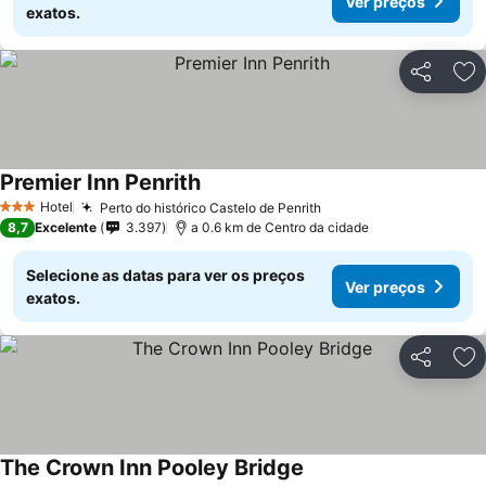
Ver preços
exatos.
Partilhar
Ad
Premier Inn Penrith
Hotel
Perto do histórico Castelo de Penrith
3 Estrelas
8,7
Excelente
3.397
a 0.6 km de Centro da cidade
Selecione as datas para ver os preços
Ver preços
exatos.
Partilhar
Ad
The Crown Inn Pooley Bridge