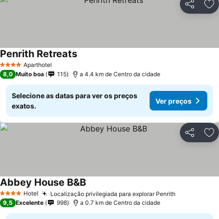
Partilhar
Ad
Penrith Retreats
Aparthotel
4 Estrelas
8,0
Muito boa
115
a 4.4 km de Centro da cidade
Selecione as datas para ver os preços
Ver preços
exatos.
Partilhar
Ad
Abbey House B&B
Hotel
Localização privilegiada para explorar Penrith
4 Estrelas
9,5
Excelente
998
a 0.7 km de Centro da cidade