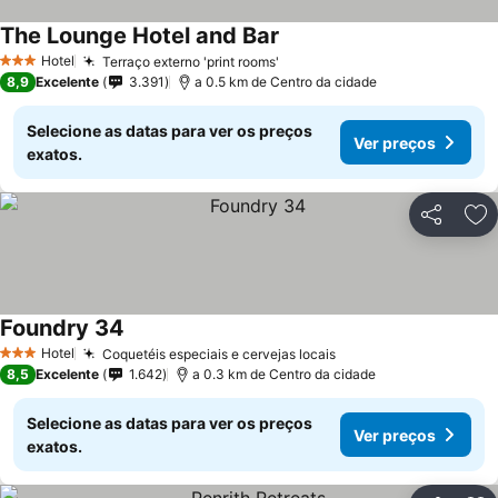
The Lounge Hotel and Bar
Hotel
Terraço externo 'print rooms'
3 Estrelas
8,9
Excelente
3.391
a 0.5 km de Centro da cidade
Selecione as datas para ver os preços
Ver preços
exatos.
Partilhar
Ad
Foundry 34
Hotel
Coquetéis especiais e cervejas locais
3 Estrelas
8,5
Excelente
1.642
a 0.3 km de Centro da cidade
Selecione as datas para ver os preços
Ver preços
exatos.