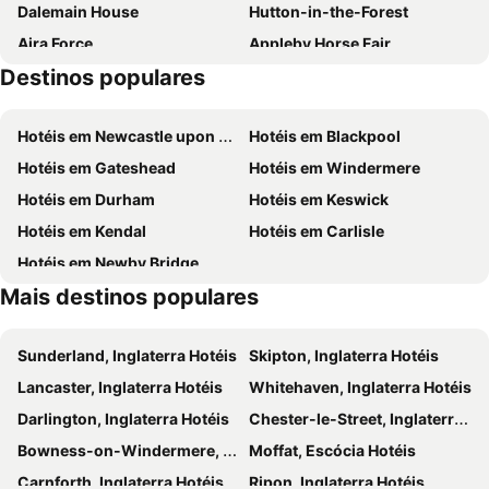
Dalemain House
Hutton-in-the-Forest
Aira Force
Appleby Horse Fair
Destinos populares
Appleby Castle
Castlerigg Stone Circle
Whinlatter Forest Park
Lake District Visitor Centre at Brockhole
Hotéis em Newcastle upon Tyne
Hotéis em Blackpool
Lake District Walking Festival
Lake District Summer Music
Hotéis em Gateshead
Hotéis em Windermere
Honister Slate Mine
Around Buttermere
Hotéis em Durham
Hotéis em Keswick
Hotéis em Kendal
Hotéis em Carlisle
Hotéis em Newby Bridge
Mais destinos populares
Sunderland, Inglaterra Hotéis
Skipton, Inglaterra Hotéis
Lancaster, Inglaterra Hotéis
Whitehaven, Inglaterra Hotéis
Darlington, Inglaterra Hotéis
Chester-le-Street, Inglaterra Hotéis
Bowness-on-Windermere, Inglaterra Hotéis
Moffat, Escócia Hotéis
Carnforth, Inglaterra Hotéis
Ripon, Inglaterra Hotéis