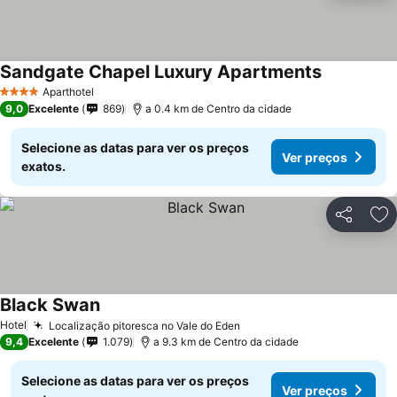
Sandgate Chapel Luxury Apartments
Aparthotel
4 Estrelas
9,0
Excelente
869
a 0.4 km de Centro da cidade
Selecione as datas para ver os preços
Ver preços
exatos.
Partilhar
Ad
Black Swan
Hotel
Localização pitoresca no Vale do Eden
9,4
Excelente
1.079
a 9.3 km de Centro da cidade
Selecione as datas para ver os preços
Ver preços