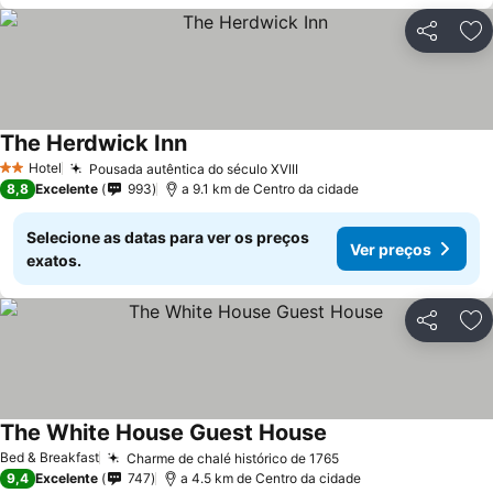
Partilhar
Ad
The Herdwick Inn
Hotel
Pousada autêntica do século XVIII
2 Estrelas
8,8
Excelente
993
a 9.1 km de Centro da cidade
Selecione as datas para ver os preços
Ver preços
exatos.
Partilhar
Ad
The White House Guest House
Bed & Breakfast
Charme de chalé histórico de 1765
9,4
Excelente
747
a 4.5 km de Centro da cidade