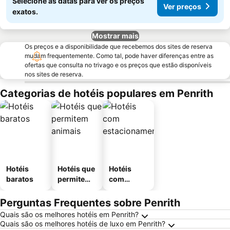
Selecione as datas para ver os preços
Ver preços
exatos.
Mostrar mais
Os preços e a disponibilidade que recebemos dos sites de reserva
mudam frequentemente. Como tal, pode haver diferenças entre as
ofertas que consulta no trivago e os preços que estão disponíveis
nos sites de reserva.
Categorias de hotéis populares em Penrith
Hotéis
Hotéis que
Hotéis
baratos
permitem
com
animais
estaciona
mento
Perguntas Frequentes sobre Penrith
Quais são os melhores hotéis em Penrith?
Quais são os melhores hotéis de luxo em Penrith?