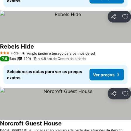
exatos.
Partilhar
Ad
Rebels Hide
Hotel
Amplo jardim e terraço para banhos de sol
3 Estrelas
7,9
Boa
120
a 4.8 km de Centro da cidade
Selecione as datas para ver os preços
Ver preços
exatos.
Partilhar
Ad
Norcroft Guest House
Bed & Breakfast
Localização privilegiada perto das atrações de Penrith