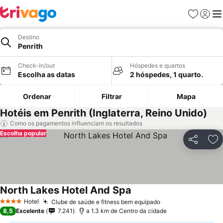
Favoritos
Iniciar
Me
Destino
Penrith
Check-in/out
Hóspedes e quartos
Escolha as datas
2 hóspedes, 1 quarto.
Ordenar
Filtrar
Mapa
Hotéis em Penrith (Inglaterra, Reino Unido)
Como os pagamentos influenciam os resultados
Escolha popular
Partilhar
Ad
North Lakes Hotel And Spa
Hotel
Clube de saúde e fitness bem equipado
4 Estrelas
8,5
Excelente
7.241
a 1.3 km de Centro da cidade