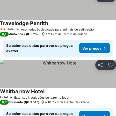
Travelodge Penrith
Hotel
Acomodação dedicada para animais de estimação
2 Estrelas
8,1
Muito boa
3.257
a 2.1 km de Centro da cidade
Selecione as datas para ver os preços
Ver preços
exatos.
Partilhar
Ad
Whitbarrow Hotel
Hotel
Extensas instalações de lazer no local
8,7
Excelente
3.517
a 10.7 km de Centro da cidade
Selecione as datas para ver os preços