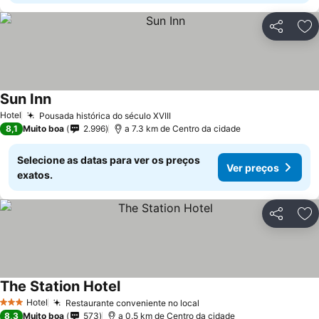
Partilhar
Ad
Sun Inn
Hotel
Pousada histórica do século XVIII
8,1
Muito boa
2.996
a 7.3 km de Centro da cidade
Selecione as datas para ver os preços
Ver preços
exatos.
Partilhar
Ad
The Station Hotel
Hotel
Restaurante conveniente no local
3 Estrelas
8,3
Muito boa
573
a 0.5 km de Centro da cidade