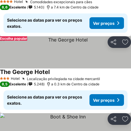
Hotel
Comodidades excepcionais para cães
4 Estrelas
8,6
Excelente
5.140
a 7.4 km de Centro da cidade
Selecione as datas para ver os preços
Ver preços
exatos.
Escolha popular
Partilhar
Ad
The George Hotel
Hotel
Localização privilegiada na cidade mercantil
3 Estrelas
8,5
Excelente
5.248
a 0.3 km de Centro da cidade
Selecione as datas para ver os preços
Ver preços
exatos.
Partilhar
Ad