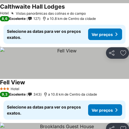
Calthwaite Hall Lodges
Hotel
Vistas panorâmicas das colinas e do campo
8,6
Excelente
127
a 10.8 km de Centro da cidade
Selecione as datas para ver os preços
Ver preços
exatos.
Partilhar
Ad
Fell View
Hotel
3 Estrelas
9,3
Excelente
343
a 10.6 km de Centro da cidade
Selecione as datas para ver os preços
Ver preços
exatos.