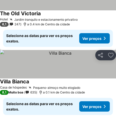
The Old Victoria
Hotel
Jardim tranquilo e estacionamento privativo
6,1
247
a 0.4 km de Centro da cidade
Selecione as datas para ver os preços
Ver preços
exatos.
Partilhar
Ad
Villa Bianca
Casa de hóspedes
Pequeno-almoço muito elogiado
8,1
Muito boa
635
a 0.1 km de Centro da cidade
Selecione as datas para ver os preços
Ver preços
exatos.