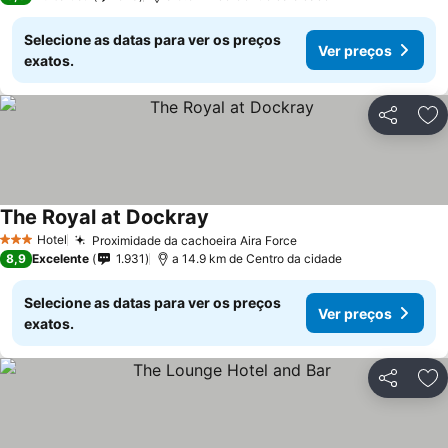
Selecione as datas para ver os preços
Ver preços
exatos.
Partilhar
Ad
The Royal at Dockray
Hotel
Proximidade da cachoeira Aira Force
3 Estrelas
8,9
Excelente
1.931
a 14.9 km de Centro da cidade
Selecione as datas para ver os preços
Ver preços
exatos.
Partilhar
Ad