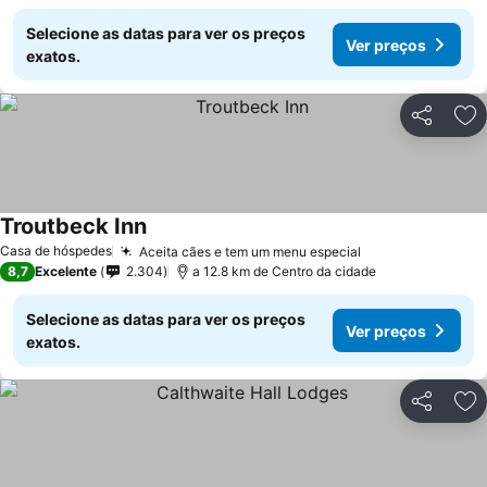
Selecione as datas para ver os preços
Ver preços
exatos.
Partilhar
Ad
Troutbeck Inn
Casa de hóspedes
Aceita cães e tem um menu especial
8,7
Excelente
2.304
a 12.8 km de Centro da cidade
Selecione as datas para ver os preços
Ver preços
exatos.
Partilhar
Ad