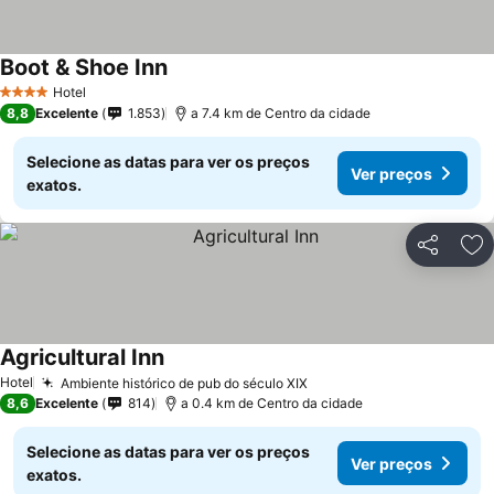
Boot & Shoe Inn
Hotel
4 Estrelas
8,8
Excelente
1.853
a 7.4 km de Centro da cidade
Selecione as datas para ver os preços
Ver preços
exatos.
Partilhar
Ad
Agricultural Inn
Hotel
Ambiente histórico de pub do século XIX
8,6
Excelente
814
a 0.4 km de Centro da cidade
Selecione as datas para ver os preços
Ver preços
exatos.