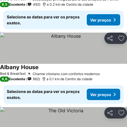
9,5
Excelente
492
a 0.2 km de Centro da cidade
Selecione as datas para ver os preços
Ver preços
exatos.
Partilhar
Ad
Albany House
Bed & Breakfast
Charme vitoriano com confortos modernos
9,6
Excelente
662
a 0.1 km de Centro da cidade
Selecione as datas para ver os preços
Ver preços
exatos.
Partilhar
Ad