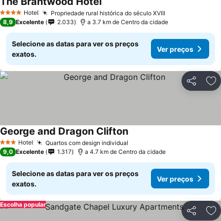
The Brantwood Hotel
Hotel
Propriedade rural histórica do século XVIII
4 Estrelas
8,9
Excelente
2.033
a 3.7 km de Centro da cidade
Selecione as datas para ver os preços
Ver preços
exatos.
Partilhar
Ad
George and Dragon Clifton
Hotel
Quartos com design individual
3 Estrelas
9,0
Excelente
1.317
a 4.7 km de Centro da cidade
Selecione as datas para ver os preços
Ver preços
exatos.
Escolha popular
Partilhar
Ad