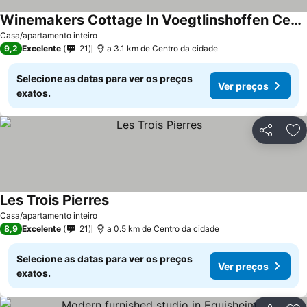
Winemakers Cottage In Voegtlinshoffen Center Alsace
Casa/apartamento inteiro
9,2
Excelente
21
a 3.1 km de Centro da cidade
Selecione as datas para ver os preços
Ver preços
exatos.
Partilhar
Ad
Les Trois Pierres
Casa/apartamento inteiro
8,9
Excelente
21
a 0.5 km de Centro da cidade
Selecione as datas para ver os preços
Ver preços
exatos.