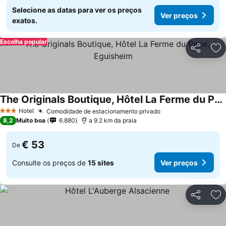
Selecione as datas para ver os preços
Ver preços
exatos.
Escolha popular
Partilhar
Ad
The Originals Boutique, Hôtel La Ferme du Pape, Eguisheim
Hotel
Comodidade de estacionamento privado
3 Estrelas
8,2
Muito boa
6.880
a 9.2 km da praia
€ 53
De
Consulte os preços de
15 sites
Ver preços
Partilhar
Ad