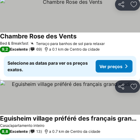
Partilhar
Ad
Chambre Rose des Vents
Bed & Breakfast
Terraço para banhos de sol para relaxar
9,2
Excelente
69
a 0.1 km de Centro da cidade
Selecione as datas para ver os preços
Ver preços
exatos.
Partilhar
Ad
Eguisheim village préféré des français grand studio
Casa/apartamento inteiro
8,8
Excelente
13
a 0.7 km de Centro da cidade