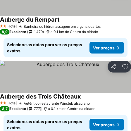
Auberge du Rempart
Hotel
Banheira de hidromassagem em alguns quartos
2 Estrelas
8,9
Excelente
1.479
a 0.1 km de Centro da cidade
Selecione as datas para ver os preços
Ver preços
exatos.
Partilhar
Ad
Auberge des Trois Châteaux
Hotel
Autêntico restaurante Winstub alsaciano
2 Estrelas
8,7
Excelente
777
a 0.1 km de Centro da cidade
Selecione as datas para ver os preços
Ver preços
exatos.