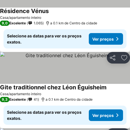
Résidence Vénus
Casa/apartamento inteiro
9,0
Excelente
1.065
a 0.1 km de Centro da cidade
Selecione as datas para ver os preços
Ver preços
exatos.
Partilhar
Ad
Gite traditionnel chez Léon Éguisheim
Casa/apartamento inteiro
9,3
Excelente
41
a 0.1 km de Centro da cidade
Selecione as datas para ver os preços
Ver preços
exatos.