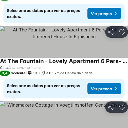
Selecione as datas para ver os preços
Ver preços
exatos.
Partilhar
Ad
At The Fountain - Lovely Apartment 6 Pers- Half-timbered House In Eguisheim
Casa/apartamento inteiro
9,4
Excelente
191
a 0.1 km de Centro da cidade
Selecione as datas para ver os preços
Ver preços
exatos.
Partilhar
Ad