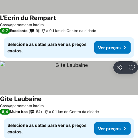
L'Ecrin du Rempart
Casa/apartamento inteiro
9,7
Excelente
9
a 0.1 km de Centro da cidade
Selecione as datas para ver os preços
Ver preços
exatos.
Partilhar
Ad
Gite Laubaine
Casa/apartamento inteiro
8,4
Muito boa
54
a 0.1 km de Centro da cidade
Selecione as datas para ver os preços
Ver preços
exatos.