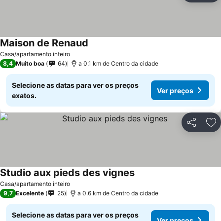
Maison de Renaud
Casa/apartamento inteiro
8,4
Muito boa
64
a 0.1 km de Centro da cidade
Selecione as datas para ver os preços
Ver preços
exatos.
Partilhar
Ad
Studio aux pieds des vignes
Casa/apartamento inteiro
9,7
Excelente
25
a 0.6 km de Centro da cidade
Selecione as datas para ver os preços
Ver preços