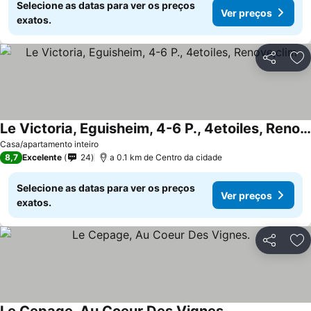
Selecione as datas para ver os preços
Ver preços
exatos.
Partilhar
Ad
Le Victoria, Eguisheim, 4-6 P., 4etoiles, Renove,clim
Casa/apartamento inteiro
8,7
Excelente
24
a 0.1 km de Centro da cidade
Selecione as datas para ver os preços
Ver preços
exatos.
Partilhar
Ad