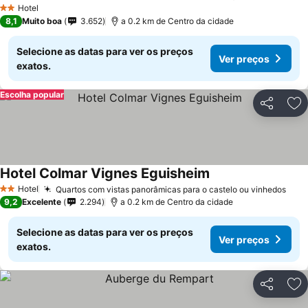
Hotel
2 Estrelas
8,1
Muito boa
3.652
a 0.2 km de Centro da cidade
Selecione as datas para ver os preços
Ver preços
exatos.
Escolha popular
Partilhar
Ad
Hotel Colmar Vignes Eguisheim
Hotel
Quartos com vistas panorâmicas para o castelo ou vinhedos
2 Estrelas
9,2
Excelente
2.294
a 0.2 km de Centro da cidade
Selecione as datas para ver os preços
Ver preços
exatos.
Partilhar
Ad