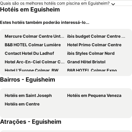
Quais são os melhores hotéis com piscina em Eguisheim?
Hotéis em Eguisheim
Estes hotéis também poderão interessá-lo...
Mercure Colmar Centre Unterlinden
ibis budget Colmar Centre Ville
B&B HOTEL Colmar Lumière
Hotel Primo Colmar Centre
Contact Hotel Du Ladhof
ibis Styles Colmar Nord
Hotel Arc-En-Ciel Colmar Contact Hotel
Grand Hôtel Bristol
Hotel L'Europe Colmar, BW Signature Collection
B&B HOTEL Colmar Expo
Bairros - Eguisheim
Hôtel le Saint Nicolas
Best Western Colmar Expo
Novotel Suites Colmar Centre
Hôtel Maison Turenne
Hotéis em Saint Joseph
Hotéis em Pequena Veneza
Campanile NATURE - Colmar Parc des Exposition
Greet Hotel Colmar
Hotéis em Centre
The Originals City, Hôtel Colmar Gare
L'Esquisse Hotel & Spa Colmar - MGallery Collection
Hôtel Gustave Colmar
Colmar Hotel
Atrações - Eguisheim
B&B HOTEL Colmar Liberté
Alexain Hotel Restaurant & Wellness - Colmar Ouest
PAUL & PIA - Welcome Home Hotel
B&B HOTEL Colmar Vignobles Ouest