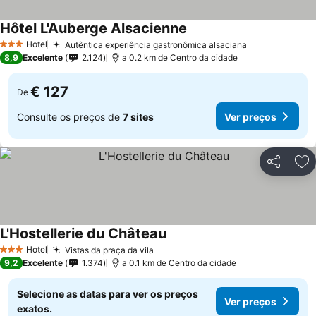
Hôtel L'Auberge Alsacienne
Hotel
Autêntica experiência gastronômica alsaciana
3 Estrelas
8,9
Excelente
2.124
a 0.2 km de Centro da cidade
€ 127
De
Consulte os preços de
7 sites
Ver preços
Partilhar
Ad
L'Hostellerie du Château
Hotel
Vistas da praça da vila
3 Estrelas
9,2
Excelente
1.374
a 0.1 km de Centro da cidade
Selecione as datas para ver os preços
Ver preços
exatos.