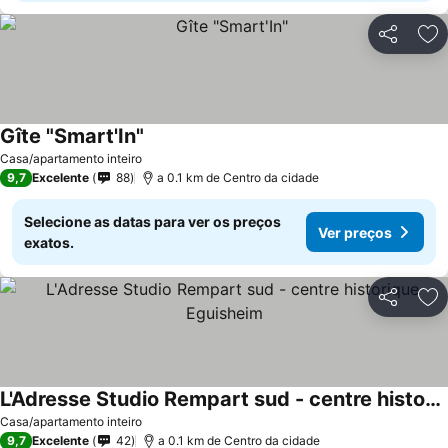
Partilhar
Ad
Gîte "Smart'In"
Casa/apartamento inteiro
9,7
Excelente
88
a 0.1 km de Centro da cidade
Selecione as datas para ver os preços
Ver preços
exatos.
Partilhar
Ad
L'Adresse Studio Rempart sud - centre historique Eguisheim
Casa/apartamento inteiro
9,7
Excelente
42
a 0.1 km de Centro da cidade