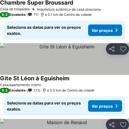
Chambre Super Broussard
Casa de hóspedes
Arquitetura autêntica de casa alsaciana
9,3
Excelente
71
a 0.1 km de Centro da cidade
Selecione as datas para ver os preços
Ver preços
exatos.
Partilhar
Ad
Gite St Léon à Eguisheim
Casa/apartamento inteiro
9,3
Excelente
172
a 0.0 km de Centro da cidade
Selecione as datas para ver os preços
Ver preços
exatos.
Partilhar
Ad