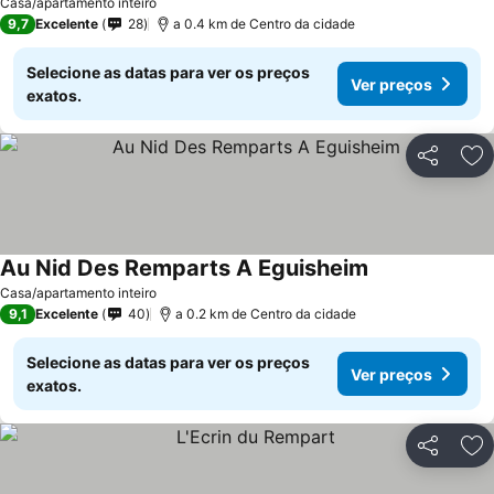
Casa/apartamento inteiro
9,7
Excelente
28
a 0.4 km de Centro da cidade
Selecione as datas para ver os preços
Ver preços
exatos.
Partilhar
Ad
Au Nid Des Remparts A Eguisheim
Casa/apartamento inteiro
9,1
Excelente
40
a 0.2 km de Centro da cidade
Selecione as datas para ver os preços
Ver preços
exatos.
Partilhar
Ad