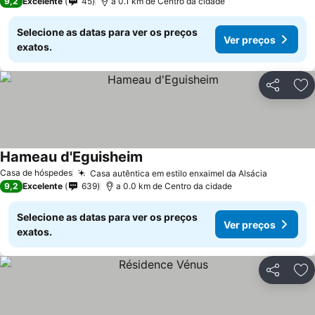
9,2
Excelente
45
a 0.1 km de Centro da cidade
Selecione as datas para ver os preços
Ver preços
exatos.
Partilhar
Ad
Hameau d'Eguisheim
Casa de hóspedes
Casa autêntica em estilo enxaimel da Alsácia
9,2
Excelente
639
a 0.0 km de Centro da cidade
Selecione as datas para ver os preços
Ver preços
exatos.
Partilhar
Ad