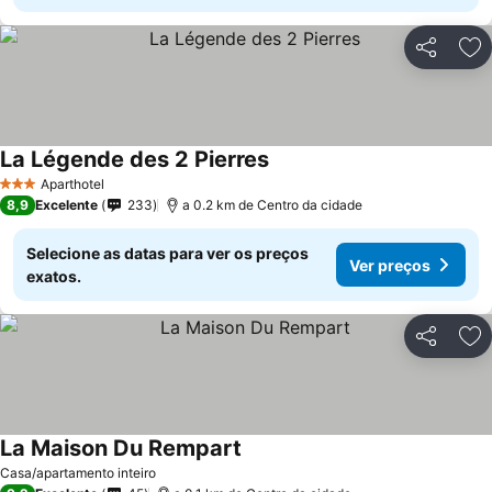
Partilhar
Ad
La Légende des 2 Pierres
Aparthotel
3 Estrelas
8,9
Excelente
233
a 0.2 km de Centro da cidade
Selecione as datas para ver os preços
Ver preços
exatos.
Partilhar
Ad
La Maison Du Rempart
Casa/apartamento inteiro