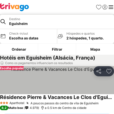
Favoritos
Iniciar
Me
Destino
Eguisheim
Check-in/out
Hóspedes e quartos
Escolha as datas
2 hóspedes, 1 quarto.
Ordenar
Filtrar
Mapa
Hotéis em Eguisheim (Alsácia, França)
Como os pagamentos influenciam os resultados
Escolha popular
Partilhar
Ad
Résidence Pierre & Vacances Le Clos d'Eguisheim
Aparthotel
A poucos passos do centro da vila de Eguisheim
3 Estrelas
8,2
Muito boa
4.979
a 0.5 km de Centro da cidade