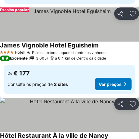
Escolha popular
Partilhar
Ad
James Vignoble Hotel Eguisheim
Hotel
Piscina externa aquecida entre os vinhedos
4 Estrelas
8,9
Excelente
3.005
a 0.4 km de Centro da cidade
€ 177
De
Consulte os preços de
2 sites
Ver preços
Partilhar
Ad
Hôtel Restaurant À la ville de Nancy