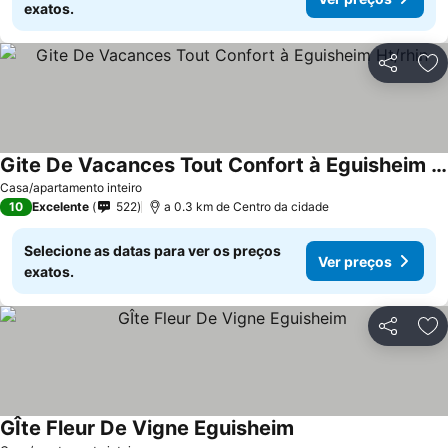
exatos.
Partilhar
Ad
Gite De Vacances Tout Confort à Eguisheim Ht/rhin
Casa/apartamento inteiro
10
Excelente
522
a 0.3 km de Centro da cidade
Selecione as datas para ver os preços
Ver preços
exatos.
Partilhar
Ad
GÎte Fleur De Vigne Eguisheim