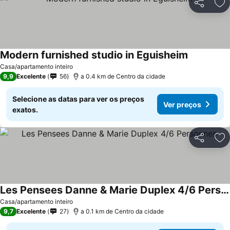
Partilhar
Ad
Modern furnished studio in Eguisheim
Casa/apartamento inteiro
9,9
Excelente
56
a 0.4 km de Centro da cidade
Selecione as datas para ver os preços
Ver preços
exatos.
Partilhar
Ad
Les Pensees Danne & Marie Duplex 4/6 Personnes
Casa/apartamento inteiro
9,7
Excelente
27
a 0.1 km de Centro da cidade