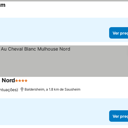
im
Ver pre
e Nord
4 Estrelas
ntuações)
Baldersheim, a 1.8 km de Sausheim
Ver pre