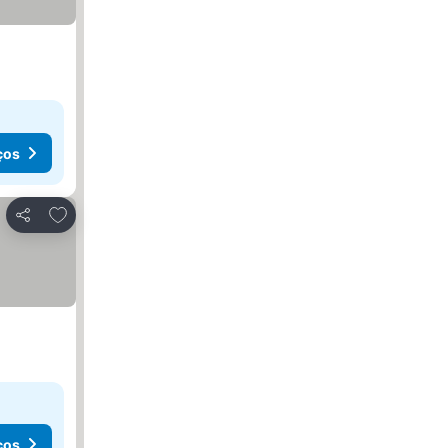
ços
Adicionar aos favoritos
Partilhar
ços