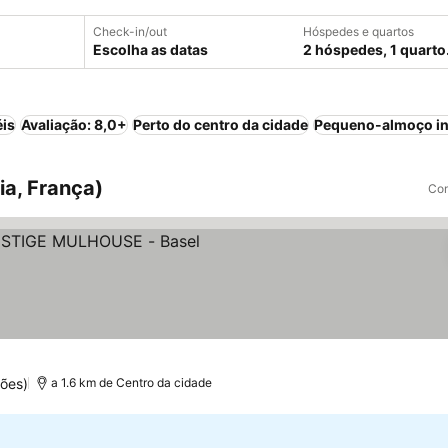
Check-in/out
Hóspedes e quartos
Escolha as datas
2 hóspedes, 1 quarto
éis
Avaliação: 8,0+
Perto do centro da cidade
Pequeno-almoço in
ia, França)
Com
s
ões)
a 1.6 km de Centro da cidade