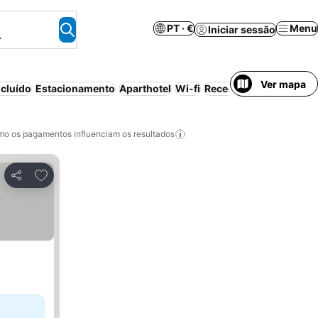
PT · €
Menu
Iniciar sessão
.
Ver mapa
cluído
Estacionamento
Aparthotel
Wi-fi
Receção 24 horas
Ar c
o os pagamentos influenciam os resultados
Adicionar aos favoritos
Partilhar