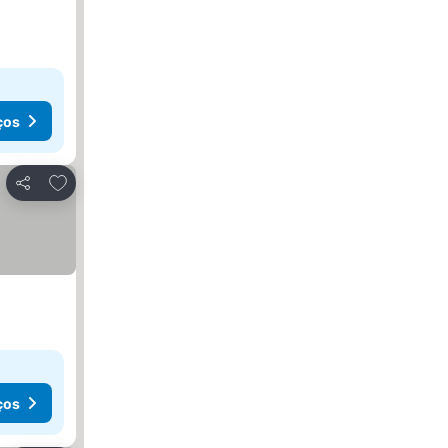
ços
Adicionar aos favoritos
Partilhar
ços