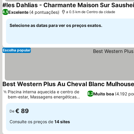
#les Dahlias - Charmante Maison Sur Saushe
Excelente
(4 pontuações)
8,5
a 0.5 km de Centro da cidade
Selecione as datas para ver os preços exatos.
Escolha popular
Best Western Plus Au Cheval Blanc Mulhous
Piscina interna aquecida e centro de
Muito boa
(4.192 po
8,2
bem-estar, Massagens energéticas
personalizadas
€ 89
De
Consulte os preços de
14 sites