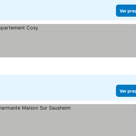
Ver pre
Ver pre