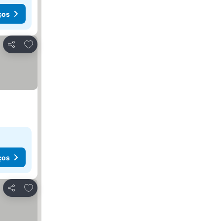
ços
Adicionar aos favoritos
Partilhar
ços
Adicionar aos favoritos
Partilhar