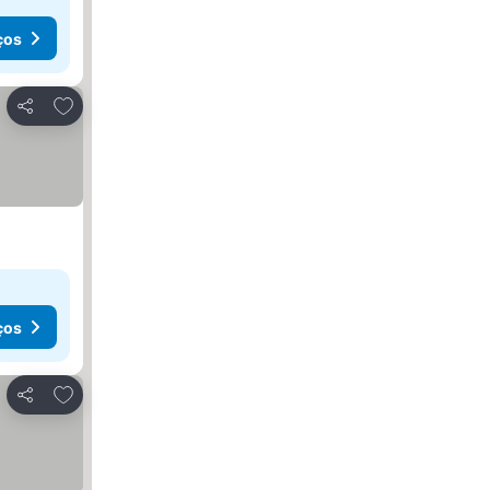
ços
Adicionar aos favoritos
Partilhar
ços
Adicionar aos favoritos
Partilhar