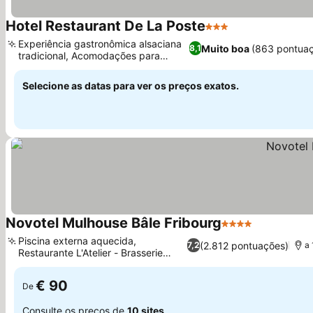
Hotel Restaurant De La Poste
3 Estrelas
Experiência gastronômica alsaciana
Muito boa
(863 pontua
8,1
tradicional, Acomodações para
famílias
Selecione as datas para ver os preços exatos.
Novotel Mulhouse Bâle Fribourg
4 Estrelas
Piscina externa aquecida,
(2.812 pontuações)
7,2
a 
Restaurante L'Atelier - Brasserie
Maison
€ 90
De
Consulte os preços de
10 sites