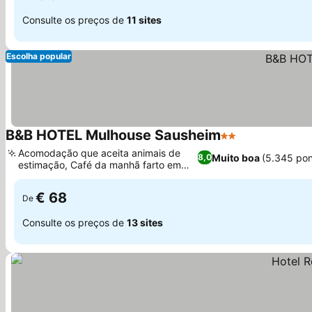
Consulte os preços de
11 sites
Escolha popular
B&B HOTEL Mulhouse Sausheim
2 Estrelas
Acomodação que aceita animais de
Muito boa
(5.345 po
8,0
estimação, Café da manhã farto em
estilo buffet
€ 68
De
Consulte os preços de
13 sites