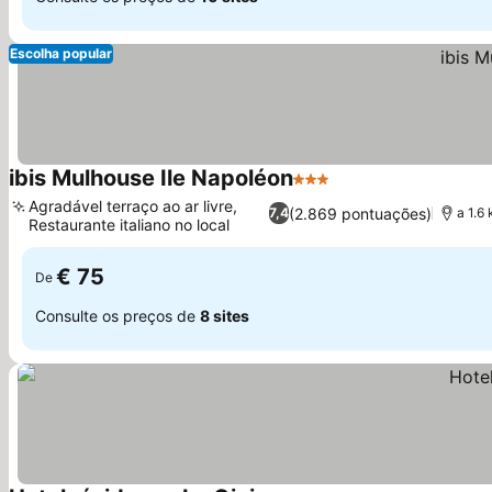
Escolha popular
ibis Mulhouse Ile Napoléon
3 Estrelas
Agradável terraço ao ar livre,
(2.869 pontuações)
7,4
a 1.6
Restaurante italiano no local
€ 75
De
Consulte os preços de
8 sites