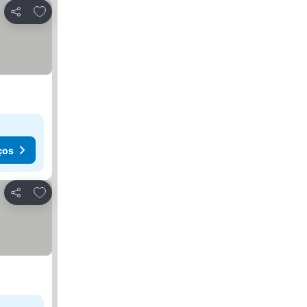
Adicionar aos favoritos
Partilhar
ços
Adicionar aos favoritos
Partilhar