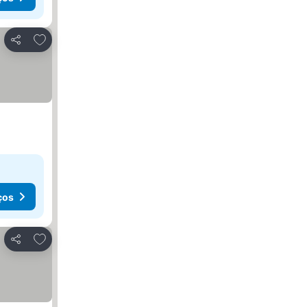
Adicionar aos favoritos
Partilhar
ços
Adicionar aos favoritos
Partilhar