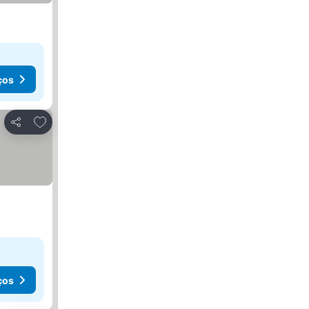
ços
Adicionar aos favoritos
Partilhar
ços