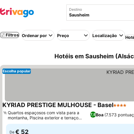
Destino
Filtros
Ordenar por
Preço
Localização
Hot
Hotéis em Sausheim (Alsác
Escolha popular
KYRIAD PRESTIGE MULHOUSE - Basel
4 Estrela
Quartos espaçosos com vista para a
Boa
(7.573 pontuaç
7,8
montanha, Piscina exterior e terraço
ajardinado
€ 52
De