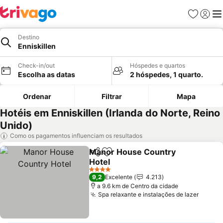
Favoritos
Iniciar
Me
Destino
Enniskillen
Check-in/out
Hóspedes e quartos
Escolha as datas
2 hóspedes, 1 quarto.
Ordenar
Filtrar
Mapa
Hotéis em Enniskillen (Irlanda do Norte, Reino
Unido)
Como os pagamentos influenciam os resultados
Manor House Country
Partilhar
Adicionar aos favoritos
Hotel
4 Estrelas
9,2
Excelente
4.213
a 9.6 km de Centro da cidade
Spa relaxante e instalações de lazer