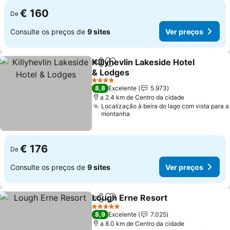
€ 160
De
Consulte os preços de
9 sites
Ver preços
Killyhevlin Lakeside Hotel
Partilhar
Adicionar aos favoritos
& Lodges
4 Estrelas
8,8
Excelente
5.973
a 2.4 km de Centro da cidade
Localização à beira do lago com vista para a
montanha
€ 176
De
Consulte os preços de
9 sites
Ver preços
Lough Erne Resort
Partilhar
Adicionar aos favoritos
5 Estrelas
8,9
Excelente
7.025
a 8.0 km de Centro da cidade