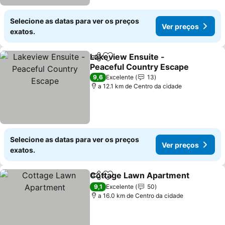
Selecione as datas para ver os preços
Ver preços
exatos.
Lakeview Ensuite -
Partilhar
Adicionar aos favoritos
Peaceful Country Escape
9,6
Excelente
13
a 12.1 km de Centro da cidade
Selecione as datas para ver os preços
Ver preços
exatos.
Cottage Lawn Apartment
Partilhar
Adicionar aos favoritos
9,1
Excelente
50
a 16.0 km de Centro da cidade