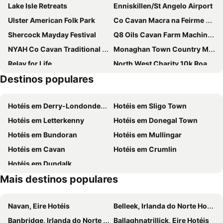
Lake Isle Retreats
Enniskillen/St Angelo Airport
Ulster American Folk Park
Co Cavan Macra na Feirme Reunion
Shercock Mayday Festival
Q8 Oils Cavan Farm Machinery Show
NYAH Co Cavan Traditional Music Festival
Monaghan Town Country Music Festival
Relay for Life
North West Charity 10k Road Race and Walk
Destinos populares
Donegal Live
Hotéis em Derry-Londonderry
Hotéis em Sligo Town
Hotéis em Letterkenny
Hotéis em Donegal Town
Hotéis em Bundoran
Hotéis em Mullingar
Hotéis em Cavan
Hotéis em Crumlin
Hotéis em Dundalk
Mais destinos populares
Navan, Eire Hotéis
Belleek, Irlanda do Norte Hotéis
Banbridge, Irlanda do Norte Hotéis
Ballaghnatrillick, Eire Hotéis