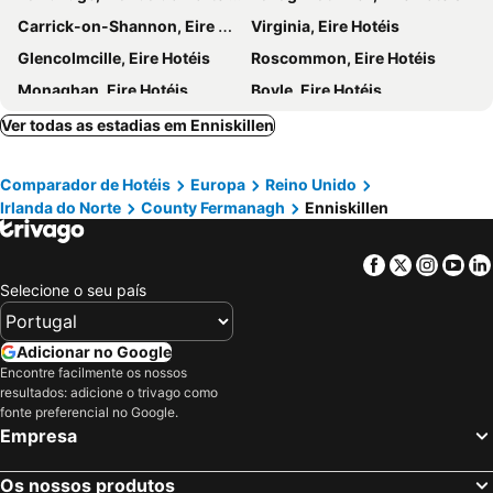
Carrick-on-Shannon, Eire Hotéis
Virginia, Eire Hotéis
Glencolmcille, Eire Hotéis
Roscommon, Eire Hotéis
Monaghan, Eire Hotéis
Boyle, Eire Hotéis
Armagh, Irlanda do Norte Hotéis
Tubbercurry, Eire Hotéis
Ver todas as estadias em Enniskillen
Inishcrone/Enniscrone, Eire Hotéis
Stranorlar, Eire Hotéis
Comparador de Hotéis
Europa
Reino Unido
Longford, Eire Hotéis
Burt, Eire Hotéis
Irlanda do Norte
County Fermanagh
Enniskillen
Omagh, Irlanda do Norte Hotéis
Ballybofey, Eire Hotéis
Castlebaldwin, Eire Hotéis
Dungannon, Irlanda do Norte Hotéis
Facebook
Twitter
Insta
Yo
Belfast, Irlanda do Norte Hotéis
Derry-Londonderry, Irlanda do Norte Hotéis
Selecione o seu país
Letterkenny, Eire Hotéis
Antrim, Irlanda do Norte Hotéis
Portpatrick, Escócia Hotéis
Lisburn, Irlanda do Norte Hotéis
Adicionar no Google
Encontre facilmente os nossos
Holywood, Irlanda do Norte Hotéis
Coleraine, Irlanda do Norte Hotéis
resultados: adicione o trivago como
Crumlin, Irlanda do Norte Hotéis
Londres, Inglaterra Hotéis
fonte preferencial no Google.
Empresa
Edimburgo, Escócia Hotéis
Manchester, Inglaterra Hotéis
Liverpool, Inglaterra Hotéis
Glasgow, Escócia Hotéis
Os nossos produtos