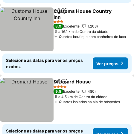
Customs House Country
Partilhar
Adicionar aos favoritos
Inn
3 Estrelas
8,9
Excelente
1.208
a 16.1 km de Centro da cidade
Quartos boutique com banheiros de luxo
Selecione as datas para ver os preços
Ver preços
exatos.
Dromard House
Partilhar
Adicionar aos favoritos
4 Estrelas
9,5
Excelente
480
a 4.5 km de Centro da cidade
Quartos isolados na ala de hóspedes
Selecione as datas para ver os preços