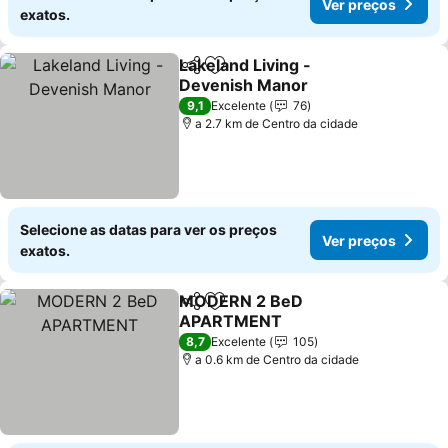
Ver preços
exatos.
Lakeland Living -
Partilhar
Adicionar aos favoritos
Devenish Manor
9,1
Excelente
76
a 2.7 km de Centro da cidade
Selecione as datas para ver os preços
Ver preços
exatos.
MODERN 2 BeD
Partilhar
Adicionar aos favoritos
APARTMENT
8,7
Excelente
105
a 0.6 km de Centro da cidade