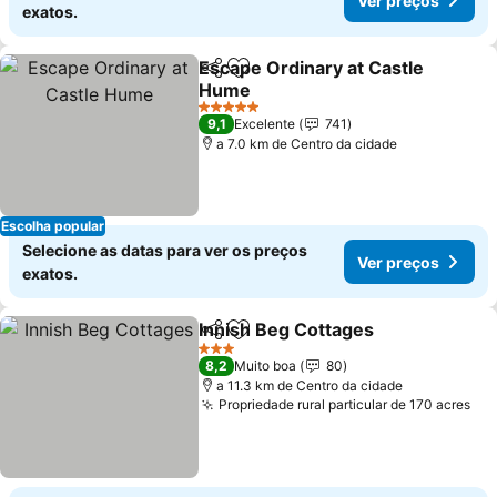
Ver preços
exatos.
Escape Ordinary at Castle
Partilhar
Adicionar aos favoritos
Hume
5 Estrelas
9,1
Excelente
741
a 7.0 km de Centro da cidade
Escolha popular
Selecione as datas para ver os preços
Ver preços
exatos.
Innish Beg Cottages
Partilhar
Adicionar aos favoritos
3 Estrelas
8,2
Muito boa
80
a 11.3 km de Centro da cidade
Propriedade rural particular de 170 acres