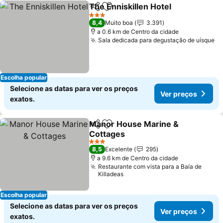
The Enniskillen Hotel
Partilhar
Adicionar aos favoritos
3 Estrelas
8,4
Muito boa
3.391
a 0.6 km de Centro da cidade
Sala dedicada para degustação de uísque
Escolha popular
Selecione as datas para ver os preços
Ver preços
exatos.
Manor House Marine &
Partilhar
Adicionar aos favoritos
Cottages
3 Estrelas
8,5
Excelente
295
a 9.6 km de Centro da cidade
Restaurante com vista para a Baía de
Killadeas
Escolha popular
Selecione as datas para ver os preços
Ver preços
exatos.