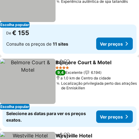
Experiência autêntica de spa tailandês
Escolha popular
€ 155
De
Consulte os preços de
11 sites
Ver preços
Belmore Court & Motel
Partilhar
Adicionar aos favoritos
4 Estrelas
9,4
Excelente
6.194
a 1.0 km de Centro da cidade
Localização privilegiada perto das atrações
de Enniskillen
Escolha popular
Selecione as datas para ver os preços
Ver preços
exatos.
Westville Hotel
Partilhar
Adicionar aos favoritos