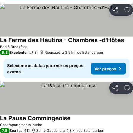
Partilhar
Ad
La Ferme des Hautins - Chambres -d'Hôtes
Bed & Breakfast
9,8
Excelente
8
Rieucazé, a 3.9 km de Estancarbon
Selecione as datas para ver os preços
Ver preços
exatos.
Partilhar
Ad
La Pause Commingeoise
Casa/apartamento inteiro
7,5
Boa
41
Saint-Gaudens, a 4.8 km de Estancarbon