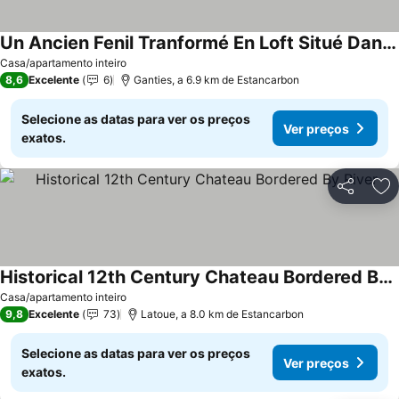
Un Ancien Fenil Tranformé En Loft Situé Dans Une Ancienne Ferme Commingeoise
Casa/apartamento inteiro
8,6
Excelente
6
Ganties, a 6.9 km de Estancarbon
Selecione as datas para ver os preços
Ver preços
exatos.
Partilhar
Ad
Historical 12th Century Chateau Bordered By River
Casa/apartamento inteiro
9,8
Excelente
73
Latoue, a 8.0 km de Estancarbon
Selecione as datas para ver os preços
Ver preços
exatos.