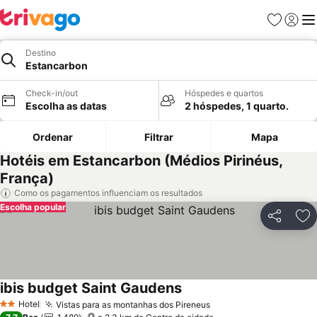
Favoritos
Iniciar
Me
Destino
Estancarbon
Check-in/out
Hóspedes e quartos
Escolha as datas
2 hóspedes, 1 quarto.
Ordenar
Filtrar
Mapa
Hotéis em Estancarbon (Médios Pirinéus,
França)
Como os pagamentos influenciam os resultados
Escolha popular
Partilhar
Ad
ibis budget Saint Gaudens
Hotel
Vistas para as montanhas dos Pireneus
2 Estrelas