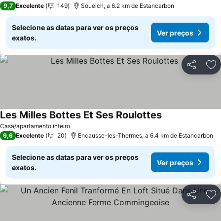
9,7
Excelente
149
Soueich, a 6.2 km de Estancarbon
Selecione as datas para ver os preços
Ver preços
exatos.
Partilhar
Ad
Les Milles Bottes Et Ses Roulottes
Casa/apartamento inteiro
9,6
Excelente
20
Encausse-les-Thermes, a 6.4 km de Estancarbon
Selecione as datas para ver os preços
Ver preços
exatos.
Partilhar
Ad