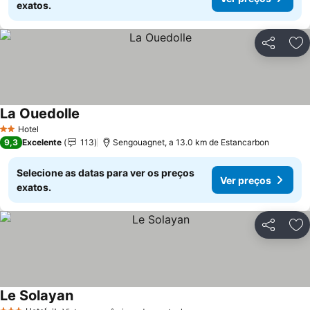
exatos.
Partilhar
Ad
La Ouedolle
Hotel
2 Estrelas
9,3
Excelente
113
Sengouagnet, a 13.0 km de Estancarbon
Selecione as datas para ver os preços
Ver preços
exatos.
Partilhar
Ad
Le Solayan