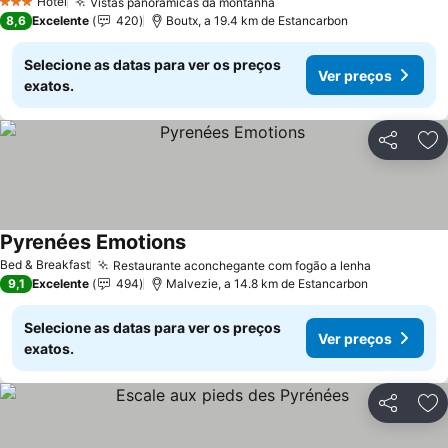
Hotel
Vistas panorâmicas da montanha
3 Estrelas
8,6
Excelente
420
Boutx, a 19.4 km de Estancarbon
Selecione as datas para ver os preços
Ver preços
exatos.
Partilhar
Ad
Pyrenées Emotions
Bed & Breakfast
Restaurante aconchegante com fogão a lenha
9,1
Excelente
494
Malvezie, a 14.8 km de Estancarbon
Selecione as datas para ver os preços
Ver preços
exatos.
Partilhar
Ad