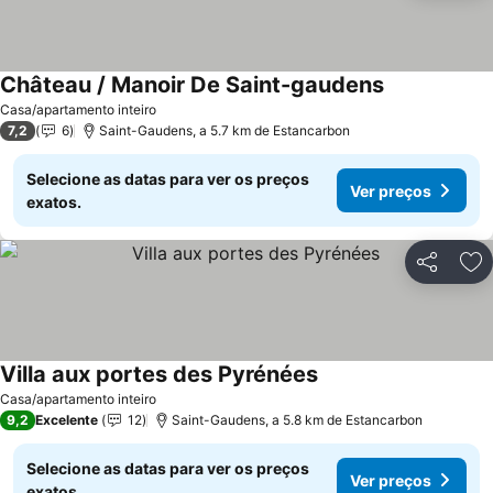
Château / Manoir De Saint-gaudens
Casa/apartamento inteiro
7,2
6
Saint-Gaudens, a 5.7 km de Estancarbon
Selecione as datas para ver os preços
Ver preços
exatos.
Partilhar
Ad
Villa aux portes des Pyrénées
Casa/apartamento inteiro
9,2
Excelente
12
Saint-Gaudens, a 5.8 km de Estancarbon
Selecione as datas para ver os preços
Ver preços
exatos.