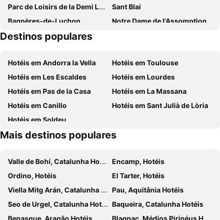
Parc de Loisirs de la Demi Lune
Sant Blai
Bagnères-de-Luchon
Notre Dame de l'Assomption
Destinos populares
Sant Fabian de Arres de Jos
Station de Ski Luchon-Superbagnères
Lac de Payolle
Santa Maria d'Arties
Hotéis em Andorra la Vella
Hotéis em Toulouse
Hotéis em Les Escaldes
Hotéis em Lourdes
Hotéis em Pas de la Casa
Hotéis em La Massana
Hotéis em Canillo
Hotéis em Sant Julià de Lòria
Hotéis em Soldeu
Mais destinos populares
Valle de Bohí, Catalunha Hotéis
Encamp, Hotéis
Ordino, Hotéis
El Tarter, Hotéis
Viella Mitg Arán, Catalunha Hotéis
Pau, Aquitânia Hotéis
Seo de Urgel, Catalunha Hotéis
Baqueira, Catalunha Hotéis
Benasque, Aragão Hotéis
Blagnac, Médios Pirinéus Hotéis