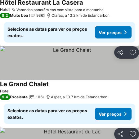
Hôtel Restaurant La Casera
Hotel
Varandas panorâmicas com vista para a montanha
8,2
Muito boa
936
Clarac, a 13.2 km de Estancarbon
Selecione as datas para ver os preços
Ver preços
exatos.
Partilhar
Ad
Le Grand Chalet
Hotel
9,4
Excelente
106
Aspet, a 10.7 km de Estancarbon
Selecione as datas para ver os preços
Ver preços
exatos.
Partilhar
Ad