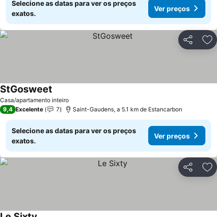
Selecione as datas para ver os preços
Ver preços
exatos.
Partilhar
Ad
StGosweet
Casa/apartamento inteiro
9,4
Excelente
7
Saint-Gaudens, a 5.1 km de Estancarbon
Selecione as datas para ver os preços
Ver preços
exatos.
Partilhar
Ad
Le Sixty