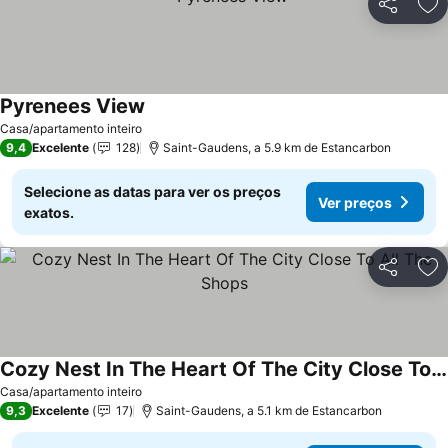
Partilhar
Ad
Pyrenees View
Casa/apartamento inteiro
9,4
Excelente
128
Saint-Gaudens, a 5.9 km de Estancarbon
Selecione as datas para ver os preços
Ver preços
exatos.
Partilhar
Ad
Cozy Nest In The Heart Of The City Close To All The Shops
Casa/apartamento inteiro
9,3
Excelente
17
Saint-Gaudens, a 5.1 km de Estancarbon