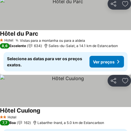
Partilhar
Ad
Hôtel du Parc
Hotel
Vistas para a montanha ou para a aldeia
1 Estrelas
8,6
Excelente
634
Salies-du-Salat, a 14.1 km de Estancarbon
Selecione as datas para ver os preços
Ver preços
exatos.
Partilhar
Ad
Hôtel Cuulong
Hotel
2 Estrelas
7,7
Boa
162
Labarthe-Inard, a 5.0 km de Estancarbon