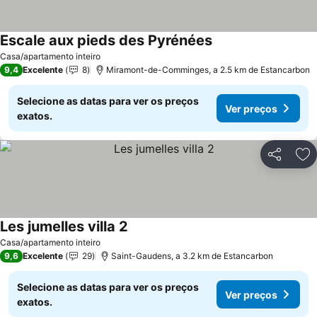
Escale aux pieds des Pyrénées
Casa/apartamento inteiro
9,4
Excelente
8
Miramont-de-Comminges, a 2.5 km de Estancarbon
Selecione as datas para ver os preços
Ver preços
exatos.
Partilhar
Ad
Les jumelles villa 2
Casa/apartamento inteiro
9,6
Excelente
29
Saint-Gaudens, a 3.2 km de Estancarbon
Selecione as datas para ver os preços
Ver preços
exatos.