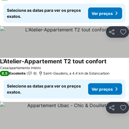
Selecione as datas para ver os preços
Ver preços
exatos.
Partilhar
Ad
L'Atelier-Appartement T2 tout confort
Casa/apartamento inteiro
8,5
Excelente
6
Saint-Gaudens, a 4.4 km de Estancarbon
Selecione as datas para ver os preços
Ver preços
exatos.
Partilhar
Ad