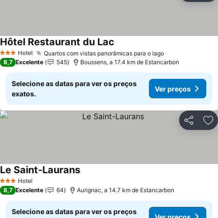
Hôtel Restaurant du Lac
Hotel
Quartos com vistas panorâmicas para o lago
3 Estrelas
8,7
Excelente
545
Boussens, a 17.4 km de Estancarbon
Selecione as datas para ver os preços
Ver preços
exatos.
Partilhar
Ad
Le Saint-Laurans
Hotel
3 Estrelas
8,7
Excelente
64
Aurignac, a 14.7 km de Estancarbon
Selecione as datas para ver os preços
Ver preços