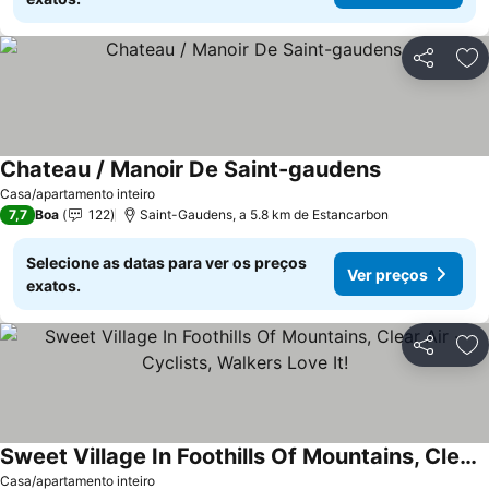
Partilhar
Ad
Chateau / Manoir De Saint-gaudens
Casa/apartamento inteiro
7,7
Boa
122
Saint-Gaudens, a 5.8 km de Estancarbon
Selecione as datas para ver os preços
Ver preços
exatos.
Partilhar
Ad
Sweet Village In Foothills Of Mountains, Clear Air - Cyclists, Walkers Love It!
Casa/apartamento inteiro