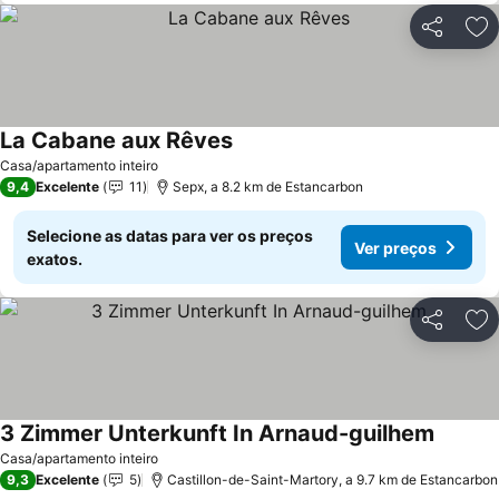
Partilhar
Ad
La Cabane aux Rêves
Casa/apartamento inteiro
9,4
Excelente
11
Sepx, a 8.2 km de Estancarbon
Selecione as datas para ver os preços
Ver preços
exatos.
Partilhar
Ad
3 Zimmer Unterkunft In Arnaud-guilhem
Casa/apartamento inteiro
9,3
Excelente
5
Castillon-de-Saint-Martory, a 9.7 km de Estancarbon