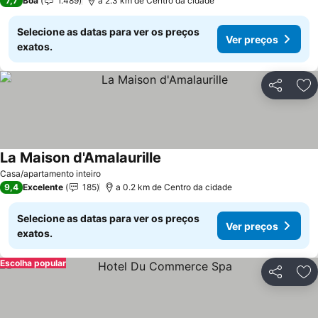
7,7
Boa
1.489
a 2.3 km de Centro da cidade
Selecione as datas para ver os preços
Ver preços
exatos.
Partilhar
Ad
La Maison d'Amalaurille
Casa/apartamento inteiro
9,4
Excelente
185
a 0.2 km de Centro da cidade
Selecione as datas para ver os preços
Ver preços
exatos.
Escolha popular
Partilhar
Ad