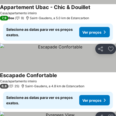
Appartement Ubac - Chic & Douillet
Casa/apartamento inteiro
7,9
Boa
9
Saint-Gaudens, a 5.0 km de Estancarbon
Selecione as datas para ver os preços
Ver preços
exatos.
Partilhar
Ad
Escapade Confortable
Casa/apartamento inteiro
6,8
25
Saint-Gaudens, a 4.8 km de Estancarbon
Selecione as datas para ver os preços
Ver preços
exatos.