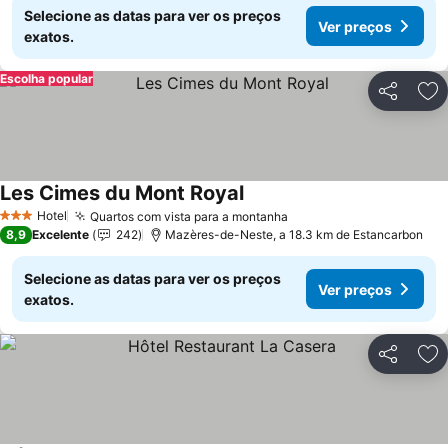
Selecione as datas para ver os preços
Ver preços
exatos.
Escolha popular
Partilhar
Ad
Les Cimes du Mont Royal
Hotel
Quartos com vista para a montanha
3 Estrelas
8,9
Excelente
242
Mazères-de-Neste, a 18.3 km de Estancarbon
Selecione as datas para ver os preços
Ver preços
exatos.
Partilhar
Ad