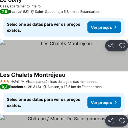
Casa/apartamento inteiro
7,5
Boa
58
Saint-Gaudens, a 5.3 km de Estancarbon
Selecione as datas para ver os preços
Ver preços
exatos.
Partilhar
Ad
Les Chalets Montréjeau
Hotel
Vistas panorâmicas do lago e das montanhas
3 Estrelas
9,2
Excelente
346
Ausson, a 18.5 km de Estancarbon
Selecione as datas para ver os preços
Ver preços
exatos.
Partilhar
Ad