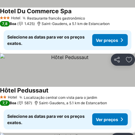
Hotel Du Commerce Spa
Hotel
Restaurante francês gastronômico
3 Estrelas
7,8
Boa
1.425
Saint-Gaudens, a 5.1 km de Estancarbon
Selecione as datas para ver os preços
Ver preços
exatos.
Partilhar
Ad
Hôtel Pedussaut
Hotel
Localização central com vista para o jardim
2 Estrelas
7,7
Boa
587
Saint-Gaudens, a 5.1 km de Estancarbon
Selecione as datas para ver os preços
Ver preços
exatos.