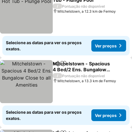
Tub - Plunge Pool
Ver preços
/
Pontuação não disponível
Mitchelstown, a 12.3 km de Fermoy
Selecione as datas para ver os preços
Ver preços
exatos.
Mitchelstown - Spacious
Partilhar
Adicionar aos favoritos
4 Bed/2 Ens. Bungalow
Close to all Amenities
Ver preços
/
Pontuação não disponível
Mitchelstown, a 13.3 km de Fermoy
Selecione as datas para ver os preços
Ver preços
exatos.