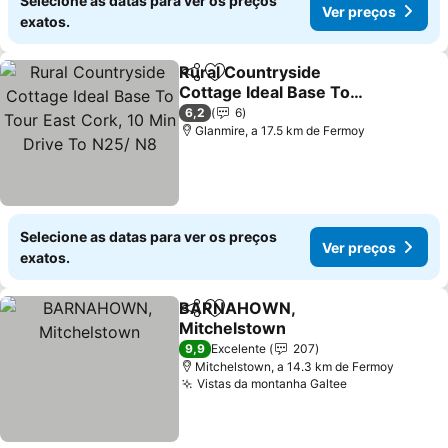
Selecione as datas para ver os preços
Ver preços
exatos.
Rural Countryside
Partilhar
Adicionar aos favoritos
Cottage Ideal Base To
Tour East Cork, 10 Min
Ver preços
6,2
6
Drive To N25/ N8
Glanmire, a 17.5 km de Fermoy
Selecione as datas para ver os preços
Ver preços
exatos.
BARNAHOWN,
Partilhar
Adicionar aos favoritos
Mitchelstown
Ver preços
9,9
Excelente
207
Mitchelstown, a 14.3 km de Fermoy
Vistas da montanha Galtee
Ver preços