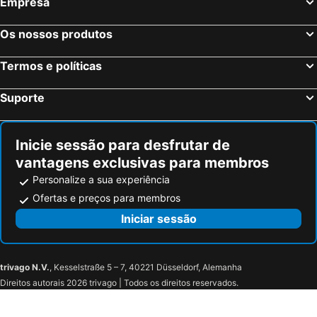
Empresa
Cork, Eire Hotéis
Swords, Eire Hotéis
Killarney, Eire Hotéis
Kilkenny, Eire Hotéis
Os nossos produtos
Tallaght, Eire Hotéis
Wexford, Eire Hotéis
Termos e políticas
Suporte
Inicie sessão para desfrutar de
vantagens exclusivas para membros
Personalize a sua experiência
Ofertas e preços para membros
Iniciar sessão
trivago N.V.
, Kesselstraße 5 – 7, 40221 Düsseldorf, Alemanha
Direitos autorais 2026 trivago | Todos os direitos reservados.