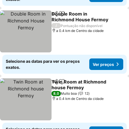
Double Room in
Partilhar
Adicionar aos favoritos
Richmond House Fermoy
Ver preços
/
Pontuação não disponível
a 0.4 km de Centro da cidade
Selecione as datas para ver os preços
Ver preços
exatos.
Twin Room at Richmond
Partilhar
Adicionar aos favoritos
house Fermoy
Ver preços
8,0
Muito boa
12
a 0.4 km de Centro da cidade