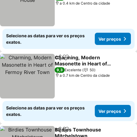
a 0.4 km de Centro da cidade
Selecione as datas para ver os preços
Ver preços
exatos.
Charming, Modern
Partilhar
Adicionar aos favoritos
Masonette in Heart of
Fermoy River Town
Ver preços
9,3
Excelente
50
a 0.7 km de Centro da cidade
Selecione as datas para ver os preços
Ver preços
exatos.
Birdies Townhouse
Partilhar
Adicionar aos favoritos
Mitchelstown