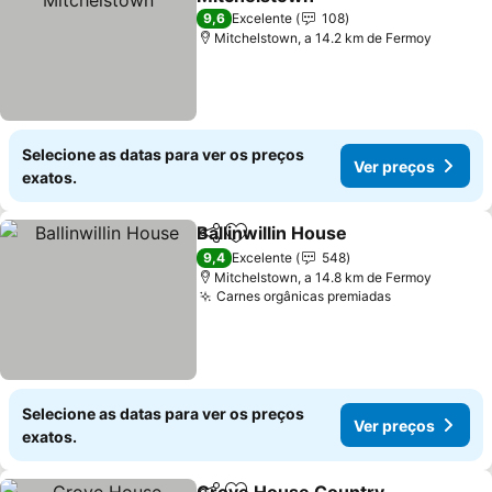
Ver preços
9,6
Excelente
108
Mitchelstown, a 14.2 km de Fermoy
Selecione as datas para ver os preços
Ver preços
exatos.
Ballinwillin House
Partilhar
Adicionar aos favoritos
Ver preç
9,4
Excelente
548
Mitchelstown, a 14.8 km de Fermoy
Carnes orgânicas premiadas
Ver preços
Selecione as datas para ver os preços
Ver preços
exatos.