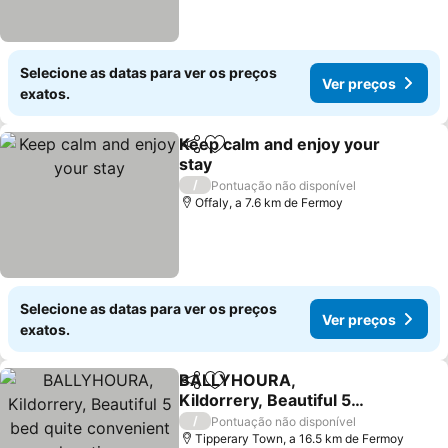
Selecione as datas para ver os preços
Ver preços
exatos.
Keep calm and enjoy your
Partilhar
Adicionar aos favoritos
stay
Ver preços
/
Pontuação não disponível
Offaly, a 7.6 km de Fermoy
Selecione as datas para ver os preços
Ver preços
exatos.
BALLYHOURA,
Partilhar
Adicionar aos favoritos
Kildorrery, Beautiful 5
bed quite convenient
Ver preços
/
Pontuação não disponível
location
Tipperary Town, a 16.5 km de Fermoy