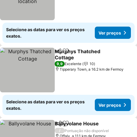
Selecione as datas para ver os preços
Ver preços
exatos.
Murphys Thatched
Partilhar
Adicionar aos favoritos
Cottage
Ver preços
9,9
Excelente
10
Tipperary Town, a 16.2 km de Fermoy
Selecione as datas para ver os preços
Ver preços
exatos.
Ballyvolane House
Partilhar
Adicionar aos favoritos
Ver pre
/
Pontuação não disponível
Offaly, a 11.1 km de Fermoy