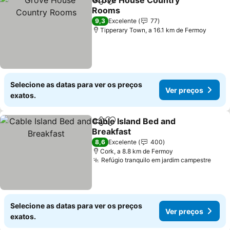
Grove House Country
Partilhar
Adicionar aos favoritos
Rooms
Ver preços
9,3
Excelente
77
Tipperary Town, a 16.1 km de Fermoy
Selecione as datas para ver os preços
Ver preços
exatos.
Cable Island Bed and
Partilhar
Adicionar aos favoritos
Breakfast
Ver preços
8,6
Excelente
400
Cork, a 8.8 km de Fermoy
Refúgio tranquilo em jardim campestre
Ver 
Selecione as datas para ver os preços
Ver preços
exatos.