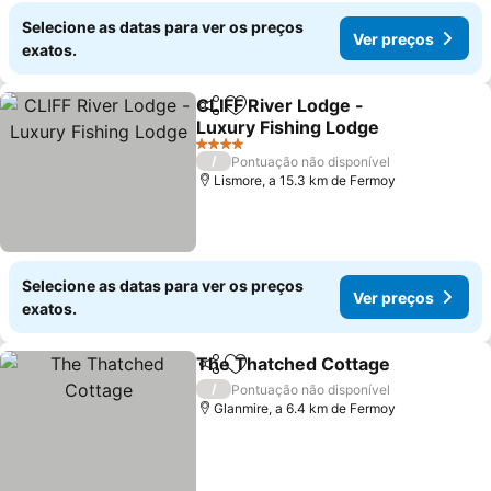
Selecione as datas para ver os preços
Ver preços
exatos.
CLIFF River Lodge -
Partilhar
Adicionar aos favoritos
Luxury Fishing Lodge
Ver preços
4 Estrelas
/
Pontuação não disponível
Lismore, a 15.3 km de Fermoy
Selecione as datas para ver os preços
Ver preços
exatos.
The Thatched Cottage
Partilhar
Adicionar aos favoritos
Ver
/
Pontuação não disponível
Glanmire, a 6.4 km de Fermoy