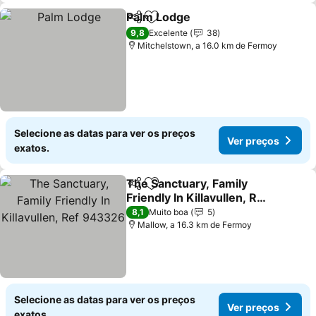
Palm Lodge
Partilhar
Adicionar aos favoritos
Ver preços
9,8
Excelente
38
Mitchelstown, a 16.0 km de Fermoy
Selecione as datas para ver os preços
Ver preços
exatos.
The Sanctuary, Family
Partilhar
Adicionar aos favoritos
Friendly In Killavullen, Ref
943326
Ver preços
8,1
Muito boa
5
Mallow, a 16.3 km de Fermoy
Selecione as datas para ver os preços
Ver preços
exatos.