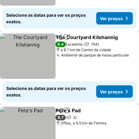
Selecione as datas para ver os preços
Ver preços
exatos.
The Courtyard Kilshannig
Partilhar
Adicionar aos favoritos
9,4
Excelente
764
a 8.7 km de Centro da cidade
Ambiente de parque de haras particular
Ver 
Selecione as datas para ver os preços
Ver preços
exatos.
Pete's Pad
Partilhar
Adicionar aos favoritos
Ver preços
6,7
3
Offaly, a 6.5 km de Fermoy