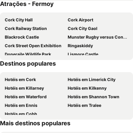
Atrações - Fermoy
Cork City Hall
Cork Airport
Cork Railway Station
Cork City Gaol
Blackrock Castle
Munster Rugby versus Connacht Rugby in the RaboDirect Pro 12
Cork Street Open Exhibition
Ringaskiddy
Doneraile Wildlife Park
Lismore Castle
Destinos populares
Fota Arboretum
Mahon Point Shopping Centre
Port of Cork
Cork International Choral Festival
Hotéis em Cork
Hotéis em Limerick City
Cork Opera House
Guiness Cork Jazz Festival
Hotéis em Killarney
Hotéis em Kilkenny
Rock of Cashel
Cashel Heritage Center
Hotéis em Waterford
Hotéis em Shannon Town
Swiss Cottage
Ocean to City
Hotéis em Ennis
Hotéis em Tralee
Hotéis em Cobh
Mais destinos populares