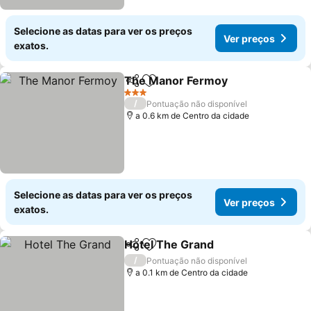
Selecione as datas para ver os preços
Ver preços
exatos.
The Manor Fermoy
Partilhar
Adicionar aos favoritos
Ver pr
3 Estrelas
/
Pontuação não disponível
a 0.6 km de Centro da cidade
Selecione as datas para ver os preços
Ver preços
exatos.
Hotel The Grand
Partilhar
Adicionar aos favoritos
Ver preço
/
Pontuação não disponível
a 0.1 km de Centro da cidade