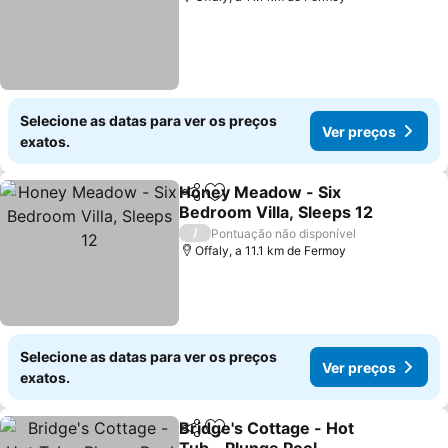
Selecione as datas para ver os preços
Ver preços
exatos.
Honey Meadow - Six
Partilhar
Adicionar aos favoritos
Bedroom Villa, Sleeps 12
Ver preços
/
Pontuação não disponível
Offaly, a 11.1 km de Fermoy
Selecione as datas para ver os preços
Ver preços
exatos.
Bridge's Cottage - Hot
Partilhar
Adicionar aos favoritos