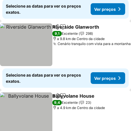
Selecione as datas para ver os preços
Ver preços
exatos.
Riverside Glanworth
Partilhar
Adicionar aos favoritos
Ver p
9,1
Excelente
298
a 9.8 km de Centro da cidade
Cenário tranquilo com vista para a montanha
Selecione as datas para ver os preços
Ver preços
exatos.
Ballyvolane House
Partilhar
Adicionar aos favoritos
Ver pre
9,4
Excelente
23
a 4.9 km de Centro da cidade