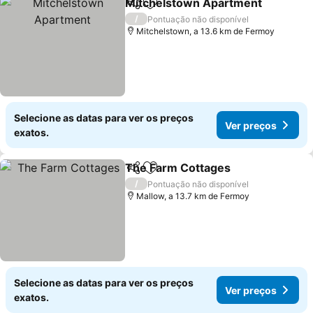
Mitchelstown Apartment
Partilhar
Adicionar aos favoritos
V
/
Pontuação não disponível
Mitchelstown, a 13.6 km de Fermoy
Selecione as datas para ver os preços
Ver preços
exatos.
The Farm Cottages
Partilhar
Adicionar aos favoritos
Ver pr
/
Pontuação não disponível
Mallow, a 13.7 km de Fermoy
Selecione as datas para ver os preços
Ver preços
exatos.