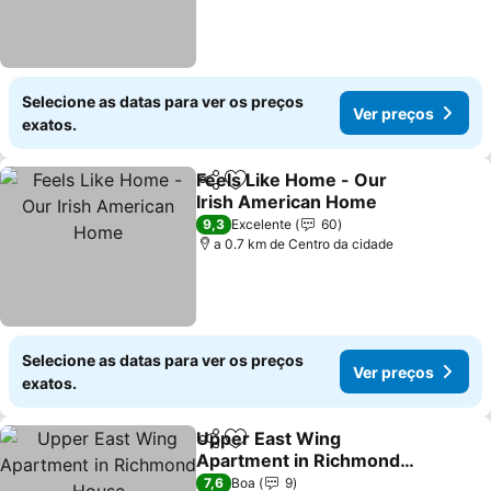
Selecione as datas para ver os preços
Ver preços
exatos.
Feels Like Home - Our
Partilhar
Adicionar aos favoritos
Irish American Home
Ver preços
9,3
Excelente
60
a 0.7 km de Centro da cidade
Selecione as datas para ver os preços
Ver preços
exatos.
Upper East Wing
Partilhar
Adicionar aos favoritos
Apartment in Richmond
House
Ver preços
7,6
Boa
9