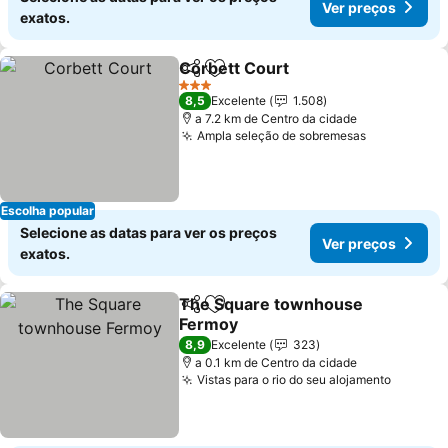
Ver preços
exatos.
Corbett Court
Partilhar
Adicionar aos favoritos
Ver preços
3 Estrelas
8,5
Excelente
1.508
a 7.2 km de Centro da cidade
Ampla seleção de sobremesas
Ver preços
Escolha popular
Selecione as datas para ver os preços
Ver preços
exatos.
The Square townhouse
Partilhar
Adicionar aos favoritos
Fermoy
Ver preços
8,9
Excelente
323
a 0.1 km de Centro da cidade
Vistas para o rio do seu alojamento
Ver pre