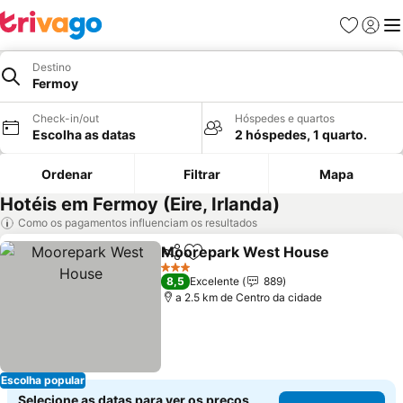
Favoritos
Iniciar
Me
Destino
Fermoy
Check-in/out
Hóspedes e quartos
Escolha as datas
2 hóspedes, 1 quarto.
Ordenar
Filtrar
Mapa
Hotéis em Fermoy (Eire, Irlanda)
Como os pagamentos influenciam os resultados
Moorepark West House
Partilhar
Adicionar aos favoritos
Ve
3 Estrelas
8,5
Excelente
889
a 2.5 km de Centro da cidade
Escolha popular
Selecione as datas para ver os preços