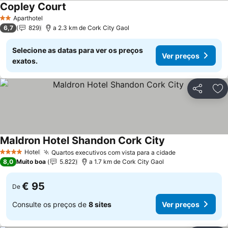
Copley Court
Aparthotel
2 Estrelas
6,7
829
a 2.3 km de Cork City Gaol
Selecione as datas para ver os preços
Ver preços
exatos.
Partilhar
Ad
Maldron Hotel Shandon Cork City
Hotel
Quartos executivos com vista para a cidade
4 Estrelas
8,0
Muito boa
5.822
a 1.7 km de Cork City Gaol
€ 95
De
Consulte os preços de
8 sites
Ver preços