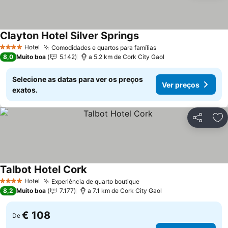
Clayton Hotel Silver Springs
Hotel
Comodidades e quartos para famílias
4 Estrelas
8,0
Muito boa
5.142
a 5.2 km de Cork City Gaol
Selecione as datas para ver os preços
Ver preços
exatos.
Partilhar
Ad
Talbot Hotel Cork
Hotel
Experiência de quarto boutique
4 Estrelas
8,2
Muito boa
7.177
a 7.1 km de Cork City Gaol
€ 108
De