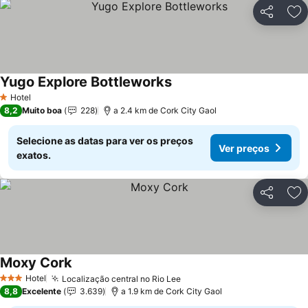
Partilhar
Ad
Yugo Explore Bottleworks
Hotel
1 Estrelas
8,2
Muito boa
228
a 2.4 km de Cork City Gaol
Selecione as datas para ver os preços
Ver preços
exatos.
Partilhar
Ad
Moxy Cork
Hotel
Localização central no Rio Lee
3 Estrelas
8,8
Excelente
3.639
a 1.9 km de Cork City Gaol