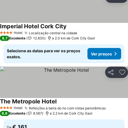
Ad
Imperial Hotel Cork City
Hotel
Localização central na cidade
4 Estrelas
8,7
Excelente
12.830
a 2.0 km de Cork City Gaol
Selecione as datas para ver os preços
Ver preços
exatos.
Partilhar
Ad
The Metropole Hotel
Hotel
Refeições à beira do rio com vistas panorâmicas
4 Estrelas
8,6
Excelente
8.567
a 2.2 km de Cork City Gaol
€ 161
De