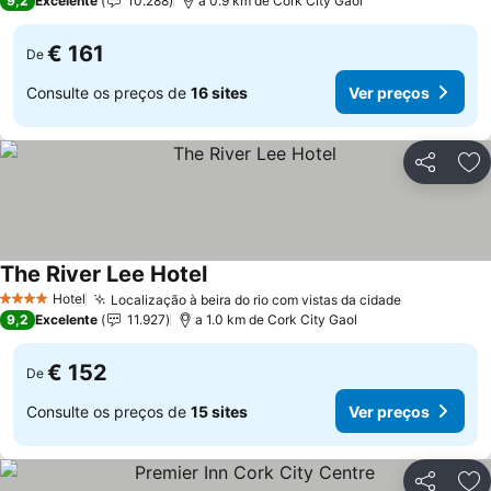
9,2
Excelente
10.288
a 0.9 km de Cork City Gaol
€ 161
De
Consulte os preços de
16 sites
Ver preços
Partilhar
Ad
The River Lee Hotel
Hotel
Localização à beira do rio com vistas da cidade
4 Estrelas
9,2
Excelente
11.927
a 1.0 km de Cork City Gaol
€ 152
De
Consulte os preços de
15 sites
Ver preços