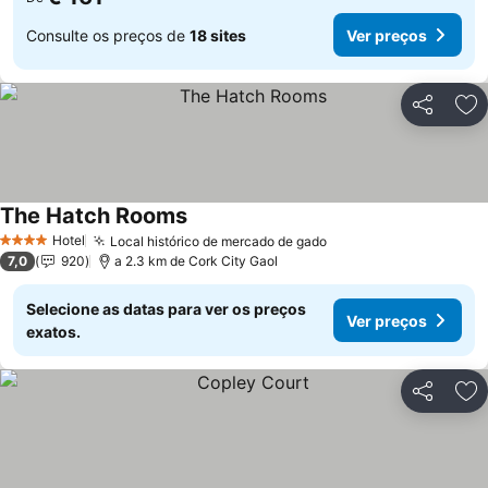
Consulte os preços de
18 sites
Ver preços
Partilhar
Ad
The Hatch Rooms
Hotel
Local histórico de mercado de gado
4 Estrelas
7,0
920
a 2.3 km de Cork City Gaol
Selecione as datas para ver os preços
Ver preços
exatos.
Partilhar
Ad