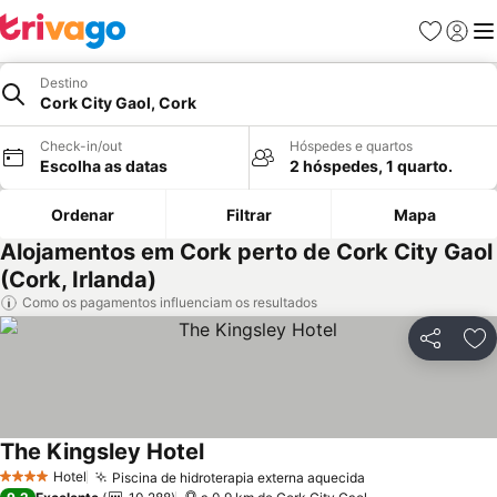
Favoritos
Iniciar
Me
Destino
Cork City Gaol, Cork
Check-in/out
Hóspedes e quartos
Escolha as datas
2 hóspedes, 1 quarto.
Ordenar
Filtrar
Mapa
Alojamentos em Cork perto de Cork City Gaol
(Cork, Irlanda)
Como os pagamentos influenciam os resultados
Partilhar
Ad
The Kingsley Hotel
Hotel
Piscina de hidroterapia externa aquecida
4 Estrelas