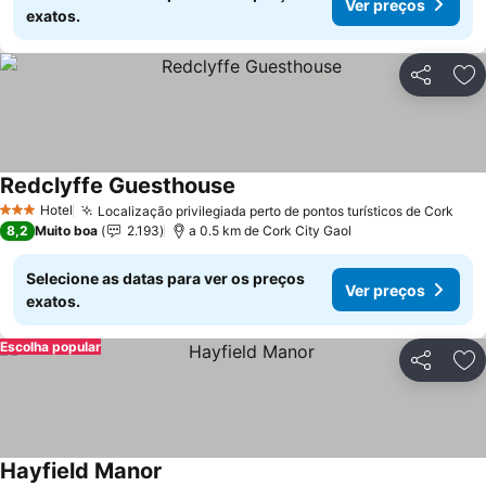
Ver preços
exatos.
Partilhar
Ad
Redclyffe Guesthouse
Hotel
Localização privilegiada perto de pontos turísticos de Cork
3 Estrelas
8,2
Muito boa
2.193
a 0.5 km de Cork City Gaol
Selecione as datas para ver os preços
Ver preços
exatos.
Escolha popular
Partilhar
Ad
Hayfield Manor