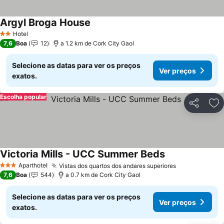
Argyl Broga House
Hotel
2 Estrelas
7,6
Boa
12
a 1.2 km de Cork City Gaol
Selecione as datas para ver os preços
Ver preços
exatos.
Escolha popular
Partilhar
Ad
Victoria Mills - UCC Summer Beds
Aparthotel
Vistas dos quartos dos andares superiores
3 Estrelas
7,6
Boa
544
a 0.7 km de Cork City Gaol
Selecione as datas para ver os preços
Ver preços
exatos.