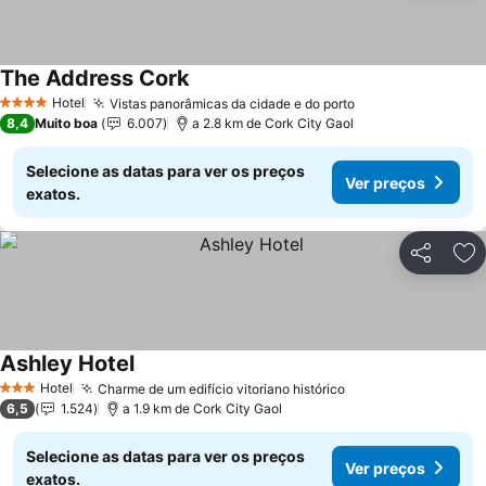
The Address Cork
Hotel
Vistas panorâmicas da cidade e do porto
4 Estrelas
8,4
Muito boa
6.007
a 2.8 km de Cork City Gaol
Selecione as datas para ver os preços
Ver preços
exatos.
Partilhar
Ad
Ashley Hotel
Hotel
Charme de um edifício vitoriano histórico
3 Estrelas
6,5
1.524
a 1.9 km de Cork City Gaol
Selecione as datas para ver os preços
Ver preços
exatos.