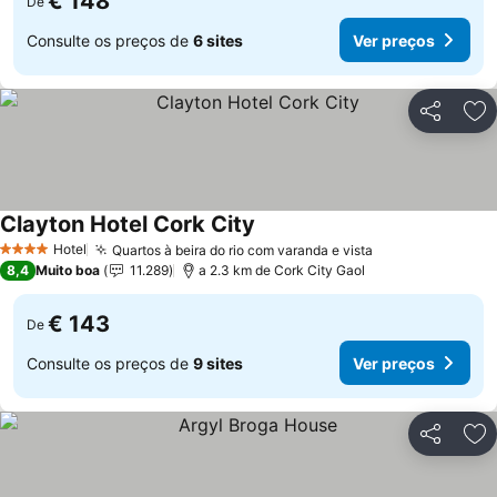
€ 148
De
Consulte os preços de
6 sites
Ver preços
Partilhar
Ad
Clayton Hotel Cork City
Hotel
Quartos à beira do rio com varanda e vista
4 Estrelas
8,4
Muito boa
11.289
a 2.3 km de Cork City Gaol
€ 143
De
Consulte os preços de
9 sites
Ver preços
Partilhar
Ad