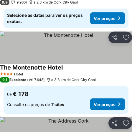
6,9
9.966
a 2.3 km de Cork City Gaol
Selecione as datas para ver os preços
Ver preços
exatos.
Partilhar
Ad
The Montenotte Hotel
Hotel
4 Estrelas
9,1
Excelente
7.648
a 3.3 km de Cork City Gaol
€ 178
De
Consulte os preços de
7 sites
Ver preços
Partilhar
Ad