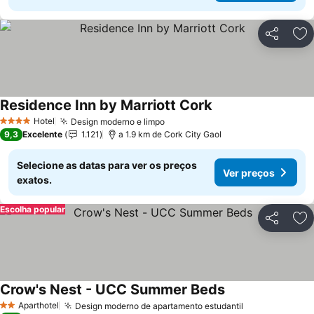
Partilhar
Ad
Residence Inn by Marriott Cork
Hotel
Design moderno e limpo
4 Estrelas
9,3
Excelente
1.121
a 1.9 km de Cork City Gaol
Selecione as datas para ver os preços
Ver preços
exatos.
Escolha popular
Partilhar
Ad
Crow's Nest - UCC Summer Beds
Aparthotel
Design moderno de apartamento estudantil
2 Estrelas