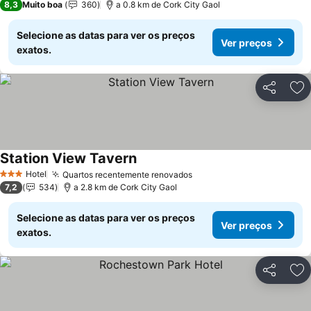
8,3
Muito boa
360
a 0.8 km de Cork City Gaol
Selecione as datas para ver os preços
Ver preços
exatos.
Partilhar
Ad
Station View Tavern
Hotel
Quartos recentemente renovados
3 Estrelas
7,2
534
a 2.8 km de Cork City Gaol
Selecione as datas para ver os preços
Ver preços
exatos.
Partilhar
Ad