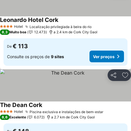
Leonardo Hotel Cork
Hotel
Localização privilegiada à beira do rio
4 Estrelas
8,3
Muito boa
12.473
a 2.4 km de Cork City Gaol
€ 113
De
Consulte os preços de
9 sites
Ver preços
Partilhar
Ad
The Dean Cork
Hotel
Piscina exclusiva e instalações de bem-estar
4 Estrelas
8,6
Excelente
6.072
a 2.7 km de Cork City Gaol