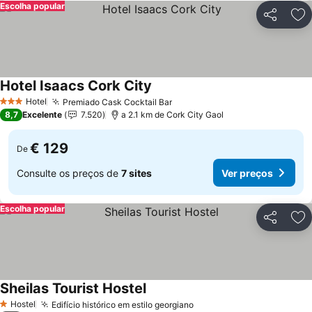
Escolha popular
Partilhar
Ad
Hotel Isaacs Cork City
Hotel
Premiado Cask Cocktail Bar
3 Estrelas
8,7
Excelente
7.520
a 2.1 km de Cork City Gaol
€ 129
De
Consulte os preços de
7 sites
Ver preços
Escolha popular
Partilhar
Ad
Sheilas Tourist Hostel
Hostel
Edifício histórico em estilo georgiano
1 Estrelas