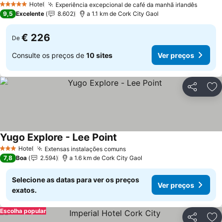
Hotel
Experiência excepcional de café da manhã irlandês
5 Estrelas
9,5
Excelente
8.602
a 1.1 km de Cork City Gaol
€ 226
De
Consulte os preços de
10 sites
Ver preços
Partilhar
Ad
Yugo Explore - Lee Point
Hotel
Extensas instalações comuns
3 Estrelas
7,8
Boa
2.594
a 1.6 km de Cork City Gaol
Selecione as datas para ver os preços
Ver preços
exatos.
Escolha popular
Partilhar