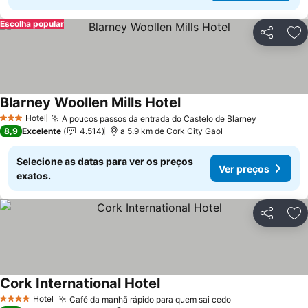
Escolha popular
Partilhar
Ad
Blarney Woollen Mills Hotel
Hotel
A poucos passos da entrada do Castelo de Blarney
3 Estrelas
8,9
Excelente
4.514
a 5.9 km de Cork City Gaol
Selecione as datas para ver os preços
Ver preços
exatos.
Partilhar
Ad
Cork International Hotel
Hotel
Café da manhã rápido para quem sai cedo
4 Estrelas