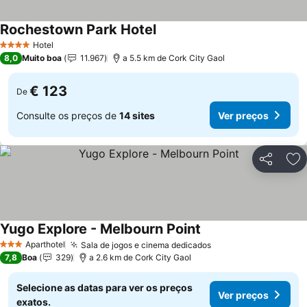
Rochestown Park Hotel
Hotel
4 Estrelas
8,0
Muito boa
11.967
a 5.5 km de Cork City Gaol
€ 123
De
Consulte os preços de
14 sites
Ver preços
Partilhar
Ad
Yugo Explore - Melbourn Point
Aparthotel
Sala de jogos e cinema dedicados
3 Estrelas
7,8
Boa
329
a 2.6 km de Cork City Gaol
Selecione as datas para ver os preços
Ver preços
exatos.