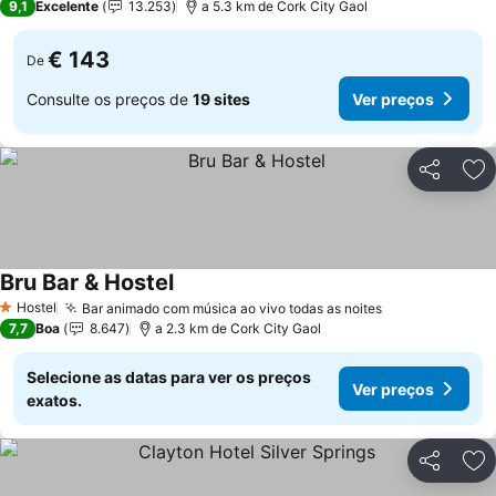
9,1
Excelente
13.253
a 5.3 km de Cork City Gaol
€ 143
De
Consulte os preços de
19 sites
Ver preços
Partilhar
Ad
Bru Bar & Hostel
Hostel
Bar animado com música ao vivo todas as noites
1 Estrelas
7,7
Boa
8.647
a 2.3 km de Cork City Gaol
Selecione as datas para ver os preços
Ver preços
exatos.
Partilhar
Ad