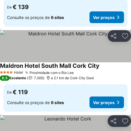
€ 139
De
Consulte os preços de
6 sites
Ver preços
Partilhar
Ad
Maldron Hotel South Mall Cork City
Hotel
Proximidade com o Rio Lee
4 Estrelas
8,5
Excelente
7.365
a 2.1 km de Cork City Gaol
€ 119
De
Consulte os preços de
6 sites
Ver preços
Partilhar
Ad