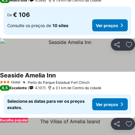
8,2
Muito boa
6.589
a 1.9 km de Centro da cidade
€ 106
De
Consulte os preços de
10 sites
Ver preços
Partilhar
Ad
Seaside Amelia Inn
Hotel
Perto do Parque Estadual Fort Clinch
3 Estrelas
8,5
Excelente
4.107
a 3.1 km de Centro da cidade
Selecione as datas para ver os preços
Ver preços
exatos.
Escolha popular
Partilhar
Ad