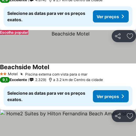
Selecione as datas para ver os preços
Ver preços
exatos.
Escolha popular
Partilhar
Ad
Beachside Motel
Motel
Piscina externa com vista para o mar
2 Estrelas
9,1
Excelente
2.329
a 3.2 km de Centro da cidade
Selecione as datas para ver os preços
Ver preços
exatos.
Partilhar
Ad