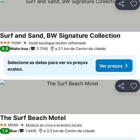
Partilhar
Ad
Surf and Sand, BW Signature Collection
Hotel
Hotel boutique recém-reformado
3 Estrelas
8,0
Muito boa
2.706
a 3.1 km de Centro da cidade
Selecione as datas para ver os preços
Ver preços
exatos.
Partilhar
Ad
The Surf Beach Motel
Motel
Música ao vivo e eventos locais
2 Estrelas
7,9
Boa
1.449
a 3.2 km de Centro da cidade