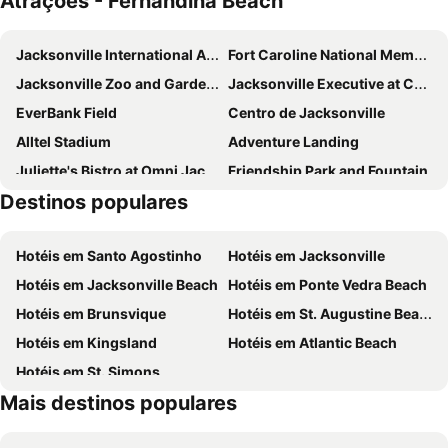
Atrações - Fernandina Beach
Jacksonville International Airport
Fort Caroline National Memorial
Jacksonville Zoo and Gardens
Jacksonville Executive at Craig Airport
EverBank Field
Centro de Jacksonville
Alltel Stadium
Adventure Landing
Juliette's Bistro at Omni Jacksonville Hotel
Friendship Park and Fountain
Destinos populares
Jacksonville Beaches
St Johns Town Center
Hotéis em Santo Agostinho
Hotéis em Jacksonville
Hotéis em Jacksonville Beach
Hotéis em Ponte Vedra Beach
Hotéis em Brunsvique
Hotéis em St. Augustine Beach
Hotéis em Kingsland
Hotéis em Atlantic Beach
Hotéis em St. Simons
Mais destinos populares