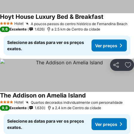
Hoyt House Luxury Bed & Breakfast
Hotel
A poucos passos do centro histórico de Fernandina Beach
4 Estrelas
9,6
Excelente
1.626
a 2.5 km de Centro da cidade
Selecione as datas para ver os preços
Ver preços
exatos.
Partilhar
Ad
The Addison on Amelia Island
Hotel
Quartos decorados individualmente com personalidade
4 Estrelas
9,8
Excelente
1.630
a 2.4 km de Centro da cidade
Selecione as datas para ver os preços
Ver preços
exatos.