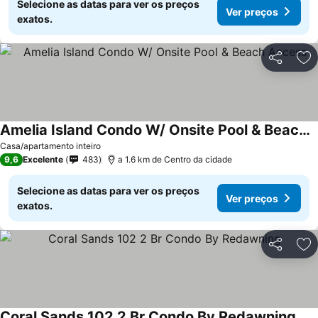
Selecione as datas para ver os preços
Ver preços
exatos.
Partilhar
Ad
Amelia Island Condo W/ Onsite Pool & Beach Access
Casa/apartamento inteiro
9,6
Excelente
483
a 1.6 km de Centro da cidade
Selecione as datas para ver os preços
Ver preços
exatos.
Partilhar
Ad
Coral Sands 102 2 Br Condo By Redawning