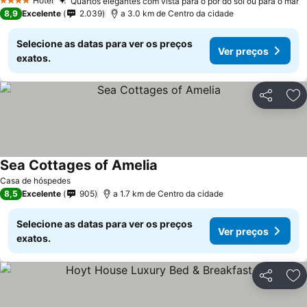
Hotel
Quartos elegantes com vista para o pôr do sol ou para o mar
4 Estrelas
8,9
Excelente
2.039
a 3.0 km de Centro da cidade
Selecione as datas para ver os preços
Ver preços
exatos.
Partilhar
Ad
Sea Cottages of Amelia
Casa de hóspedes
8,5
Excelente
905
a 1.7 km de Centro da cidade
Selecione as datas para ver os preços
Ver preços
exatos.
Partilhar
Ad