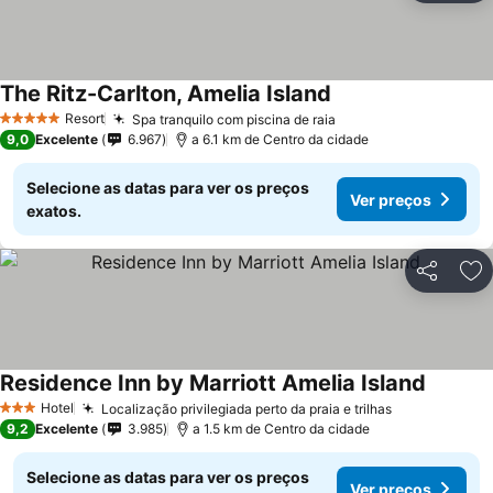
The Ritz-Carlton, Amelia Island
Resort
Spa tranquilo com piscina de raia
5 Estrelas
9,0
Excelente
6.967
a 6.1 km de Centro da cidade
Selecione as datas para ver os preços
Ver preços
exatos.
Partilhar
Ad
Residence Inn by Marriott Amelia Island
Hotel
Localização privilegiada perto da praia e trilhas
3 Estrelas
9,2
Excelente
3.985
a 1.5 km de Centro da cidade
Selecione as datas para ver os preços
Ver preços