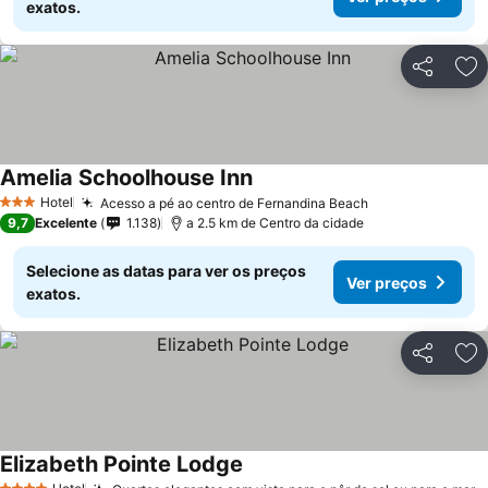
exatos.
Partilhar
Ad
Amelia Schoolhouse Inn
Hotel
Acesso a pé ao centro de Fernandina Beach
3 Estrelas
9,7
Excelente
1.138
a 2.5 km de Centro da cidade
Selecione as datas para ver os preços
Ver preços
exatos.
Partilhar
Ad
Elizabeth Pointe Lodge