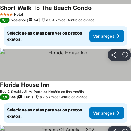
Short Walk To The Beach Condo
Hotel
4 Estrelas
9,6
Excelente
54
a 3.4 km de Centro da cidade
Selecione as datas para ver os preços
Ver preços
exatos.
Partilhar
Ad
Florida House Inn
Bed & Breakfast
Perto da história da Ilha Amélia
7,9
Boa
1.661
a 2.6 km de Centro da cidade
Selecione as datas para ver os preços
Ver preços
exatos.