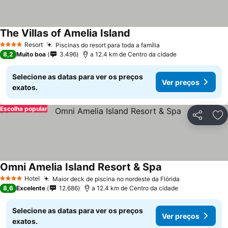
The Villas of Amelia Island
Resort
Piscinas do resort para toda a família
4 Estrelas
8,2
Muito boa
3.496
a 12.4 km de Centro da cidade
Selecione as datas para ver os preços
Ver preços
exatos.
Escolha popular
Partilhar
Ad
Omni Amelia Island Resort & Spa
Hotel
Maior deck de piscina no nordeste da Flórida
4 Estrelas
8,6
Excelente
12.686
a 12.4 km de Centro da cidade
Selecione as datas para ver os preços
Ver preços
exatos.