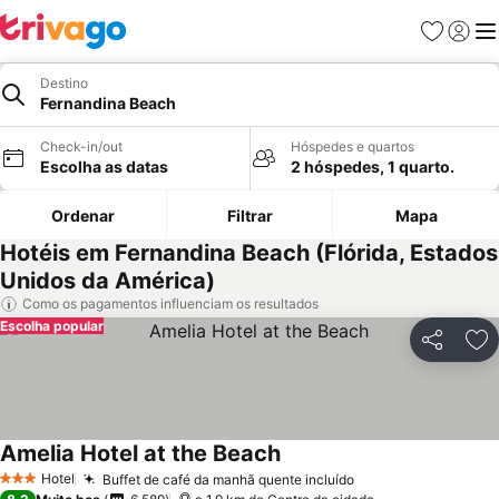
Favoritos
Iniciar
Me
Destino
Fernandina Beach
Check-in/out
Hóspedes e quartos
Escolha as datas
2 hóspedes, 1 quarto.
Ordenar
Filtrar
Mapa
Hotéis em Fernandina Beach (Flórida, Estados
Unidos da América)
Como os pagamentos influenciam os resultados
Escolha popular
Partilhar
Ad
Amelia Hotel at the Beach
Hotel
Buffet de café da manhã quente incluído
3 Estrelas