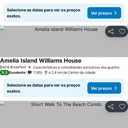
Selecione as datas para ver os preços
Ver preços
exatos.
Partilhar
Ad
Amelia Island Williams House
Bed & Breakfast
Características e comodidades exclusivas dos quartos
9,5
Excelente
1.195
a 2.4 km de Centro da cidade
Selecione as datas para ver os preços
Ver preços
exatos.
Partilhar
Ad