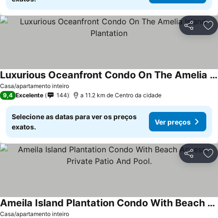
Partilhar
Ad
Luxurious Oceanfront Condo On The Amelia Island Plantation
Casa/apartamento inteiro
9,4
Excelente
144
a 11.2 km de Centro da cidade
Selecione as datas para ver os preços
Ver preços
exatos.
Partilhar
Ad
Ameila Island Plantation Condo With Beach Access, Private Patio And Pool.
Casa/apartamento inteiro