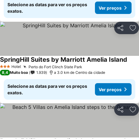
Selecione as datas para ver os preços
Ver preços
exatos.
Partilhar
Ad
SpringHill Suites by Marriott Amelia Island
Hotel
Perto do Fort Clinch State Park
3 Estrelas
8,4
Muito boa
1.939
a 3.0 km de Centro da cidade
Selecione as datas para ver os preços
Ver preços
exatos.
Partilhar
Ad