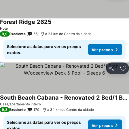
Forest Ridge 2625
Hotel
9,9
Excelente
56
a 2.1 km de Centro da cidade
Selecione as datas para ver os preços
Ver preços
exatos.
Partilhar
Ad
South Beach Cabana - Renovated 2 Bed/1 Bath W/oceanview Deck & Pool - Sleeps 6
Casa/apartamento inteiro
9,8
Excelente
170
a 3.1 km de Centro da cidade
Selecione as datas para ver os preços
Ver preços
exatos.