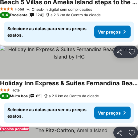
Beach 5 Villas on Amelia Island steps to the Ocean
Hotel
Check-in digital sem complicações
4 Estrelas
9,4
Excelente
124
a 2.6 km de Centro da cidade
Selecione as datas para ver os preços
Ver preços
exatos.
Partilhar
Ad
Holiday Inn Express & Suites Fernandina Beach Amelia Island by IHG
Hotel
3 Estrelas
8,0
Muito boa
65
a 2.6 km de Centro da cidade
Selecione as datas para ver os preços
Ver preços
exatos.
Escolha popular
Partilhar
Ad