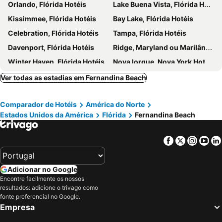
Orlando, Flórida Hotéis
Lake Buena Vista, Flórida Hotéis
Kissimmee, Flórida Hotéis
Bay Lake, Flórida Hotéis
Celebration, Flórida Hotéis
Tampa, Flórida Hotéis
Davenport, Flórida Hotéis
Ridge, Maryland ou Marilândia Hotéis
Winter Haven, Flórida Hotéis
Nova Iorque, Nova York Hotéis
Miami Beach, Flórida Hotéis
Miami, Flórida Hotéis
Ver todas as estadias em Fernandina Beach
Las Vegas, Nevada Hotéis
Los Angeles, Califórnia Hotéis
Comparador de Hotéis
América do Norte
Chicago, Ilinóis Hotéis
Boston, Massachusetts Hotéis
Estados Unidos da América
Flórida
Fernandina Beach
Facebook
Twitter
Insta
Yo
Adicionar no Google
Encontre facilmente os nossos
resultados: adicione o trivago como
fonte preferencial no Google.
Empresa