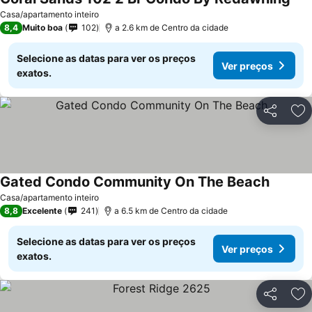
Casa/apartamento inteiro
8,4
Muito boa
102
a 2.6 km de Centro da cidade
Selecione as datas para ver os preços
Ver preços
exatos.
Partilhar
Ad
Gated Condo Community On The Beach
Casa/apartamento inteiro
8,8
Excelente
241
a 6.5 km de Centro da cidade
Selecione as datas para ver os preços
Ver preços
exatos.
Partilhar
Ad