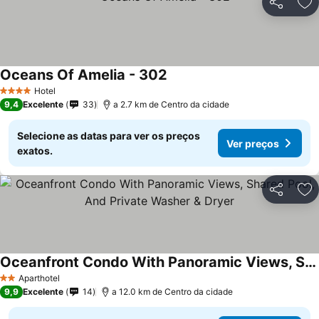
Partilhar
Ad
Oceans Of Amelia - 302
Hotel
4 Estrelas
9,4
Excelente
33
a 2.7 km de Centro da cidade
Selecione as datas para ver os preços
Ver preços
exatos.
Partilhar
Ad
Oceanfront Condo With Panoramic Views, Shared Pool, And Private Washer & Dryer
Aparthotel
2 Estrelas
9,9
Excelente
14
a 12.0 km de Centro da cidade