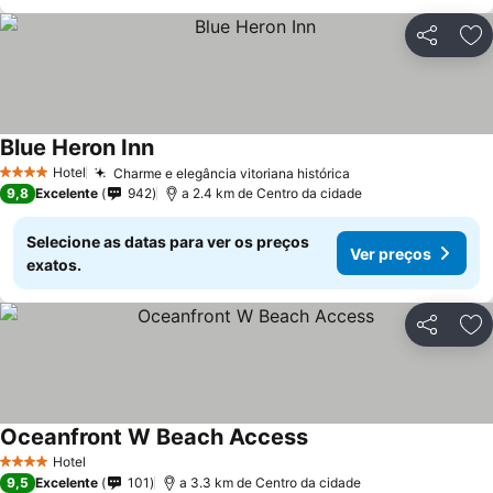
Partilhar
Ad
Blue Heron Inn
Hotel
Charme e elegância vitoriana histórica
4 Estrelas
9,8
Excelente
942
a 2.4 km de Centro da cidade
Selecione as datas para ver os preços
Ver preços
exatos.
Partilhar
Ad
Oceanfront W Beach Access
Hotel
4 Estrelas
9,5
Excelente
101
a 3.3 km de Centro da cidade