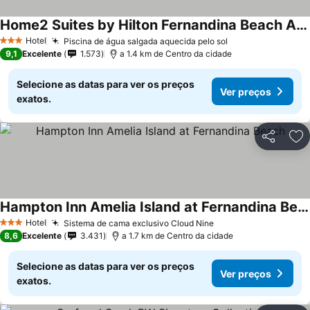
Home2 Suites by Hilton Fernandina Beach Amelia Island
Hotel
Piscina de água salgada aquecida pelo sol
3 Estrelas
9,1
Excelente
1.573
a 1.4 km de Centro da cidade
Selecione as datas para ver os preços
Ver preços
exatos.
Partilhar
Ad
Hampton Inn Amelia Island at Fernandina Beach
Hotel
Sistema de cama exclusivo Cloud Nine
3 Estrelas
8,6
Excelente
3.431
a 1.7 km de Centro da cidade
Selecione as datas para ver os preços
Ver preços
exatos.