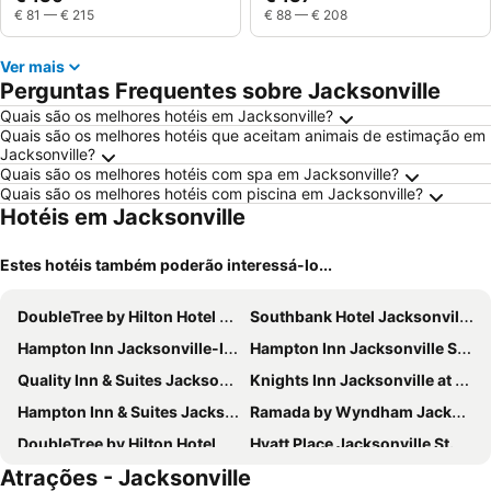
€ 81
—
€ 215
€ 88
—
€ 208
Ver mais
Perguntas Frequentes sobre Jacksonville
Quais são os melhores hotéis em Jacksonville?
Quais são os melhores hotéis que aceitam animais de estimação em
Jacksonville?
Quais são os melhores hotéis com spa em Jacksonville?
Quais são os melhores hotéis com piscina em Jacksonville?
Hotéis em Jacksonville
Estes hotéis também poderão interessá-lo...
DoubleTree by Hilton Hotel Jacksonville Riverfront
Southbank Hotel Jacksonville Riverwalk
Hampton Inn Jacksonville-I-295 East/Baymeadows
Hampton Inn Jacksonville South/I-95 at JTB
Quality Inn & Suites Jacksonville-Baymeadows
Knights Inn Jacksonville at Dix Ellis Trail
Hampton Inn & Suites Jacksonville-Airport
Ramada by Wyndham Jacksonville Hotel & Conference Center
DoubleTree by Hilton Hotel Jacksonville Airport
Hyatt Place Jacksonville St. Johns Town Center
Atrações - Jacksonville
Days Inn by Wyndham Jacksonville Airport
Red Roof PLUS+ Jacksonville – Southpoint