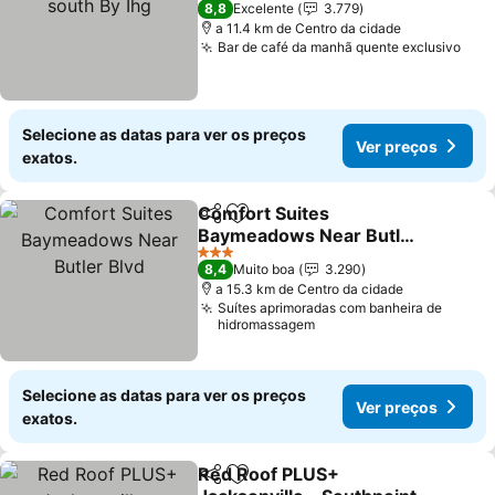
8,8
Excelente
3.779
a 11.4 km de Centro da cidade
Bar de café da manhã quente exclusivo
Ver
Selecione as datas para ver os preços
Ver preços
exatos.
Comfort Suites
Partilhar
Adicionar aos favoritos
Baymeadows Near Butler
Blvd
Ver preços
3 Estrelas
8,4
Muito boa
3.290
a 15.3 km de Centro da cidade
Suítes aprimoradas com banheira de
hidromassagem
Selecione as datas para ver os preços
Ver preços
exatos.
Red Roof PLUS+
Partilhar
Adicionar aos favoritos