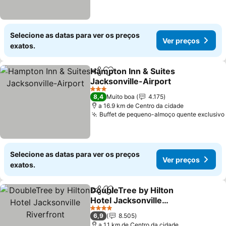
Selecione as datas para ver os preços
Ver preços
exatos.
Hampton Inn & Suites
Partilhar
Adicionar aos favoritos
Jacksonville-Airport
Ver preços
3 Estrelas
8,4
Muito boa
4.175
a 16.9 km de Centro da cidade
Buffet de pequeno-almoço quente exclusivo
Selecione as datas para ver os preços
Ver preços
exatos.
DoubleTree by Hilton
Partilhar
Adicionar aos favoritos
Hotel Jacksonville
Riverfront
Ver preços
4 Estrelas
6,9
8.505
a 1.1 km de Centro da cidade