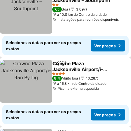
Jacksonville – Southpoint
Ver preços
2 Estrelas
7,5
Boa
3.097
a 10.8 km de Centro da cidade
Instalações para reuniões disponíveis
Ver p
Selecione as datas para ver os preços
Ver preços
exatos.
Crowne Plaza
Partilhar
Adicionar aos favoritos
Jacksonville Airport/i-
95n By Ihg
Ver preços
4 Estrelas
8,4
Muito boa
10.287
a 16.8 km de Centro da cidade
Piscina externa aquecida
Ver preços
Selecione as datas para ver os preços
Ver preços
exatos.