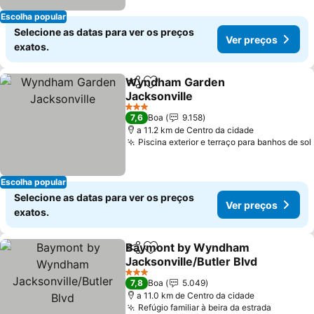
Escolha popular
Selecione as datas para ver os preços
Ver preços
exatos.
Wyndham Garden
Partilhar
Adicionar aos favoritos
Jacksonville
Ver preços
3 Estrelas
7,6
Boa
9.158
a 11.2 km de Centro da cidade
Piscina exterior e terraço para banhos de sol
Escolha popular
Selecione as datas para ver os preços
Ver preços
exatos.
Baymont by Wyndham
Partilhar
Adicionar aos favoritos
Jacksonville/Butler Blvd
Ver preços
3 Estrelas
7,8
Boa
5.049
a 11.0 km de Centro da cidade
Refúgio familiar à beira da estrada
Ver pre