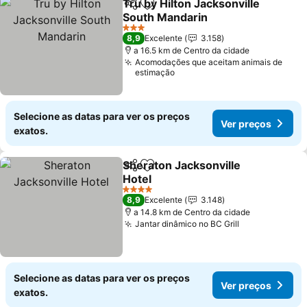
Tru by Hilton Jacksonville
Partilhar
Adicionar aos favoritos
South Mandarin
Ver preços
3 Estrelas
8,9
Excelente
3.158
a 16.5 km de Centro da cidade
Acomodações que aceitam animais de
estimação
Selecione as datas para ver os preços
Ver preços
exatos.
Sheraton Jacksonville
Partilhar
Adicionar aos favoritos
Hotel
Ver preços
4 Estrelas
8,9
Excelente
3.148
a 14.8 km de Centro da cidade
Jantar dinâmico no BC Grill
Ver preços
Selecione as datas para ver os preços
Ver preços
exatos.