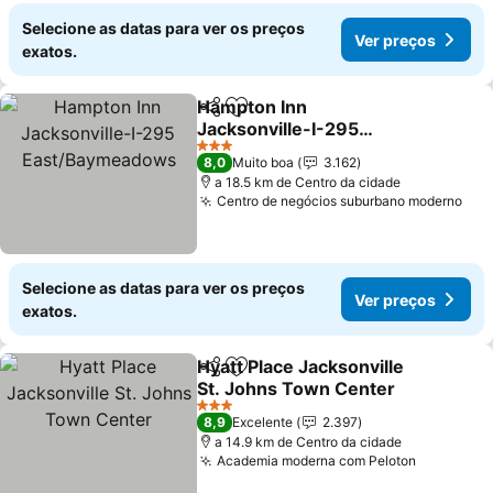
Selecione as datas para ver os preços
Ver preços
exatos.
Hampton Inn
Partilhar
Adicionar aos favoritos
Jacksonville-I-295
East/Baymeadows
Ver preços
3 Estrelas
8,0
Muito boa
3.162
a 18.5 km de Centro da cidade
Centro de negócios suburbano moderno
Ver
Selecione as datas para ver os preços
Ver preços
exatos.
Hyatt Place Jacksonville
Partilhar
Adicionar aos favoritos
St. Johns Town Center
Ver preços
3 Estrelas
8,9
Excelente
2.397
a 14.9 km de Centro da cidade
Academia moderna com Peloton
Ver preç