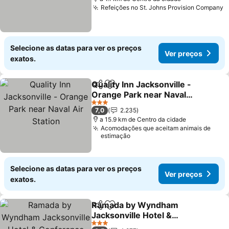
Refeições no St. Johns Provision Company
V
Selecione as datas para ver os preços
Ver preços
exatos.
Quality Inn Jacksonville -
Partilhar
Adicionar aos favoritos
Orange Park near Naval
Air Station
Ver preços
3 Estrelas
7,0
2.235
a 15.9 km de Centro da cidade
Acomodações que aceitam animais de
estimação
Selecione as datas para ver os preços
Ver preços
exatos.
Ramada by Wyndham
Partilhar
Adicionar aos favoritos
Jacksonville Hotel &
Conference Center
Ver preços
3 Estrelas