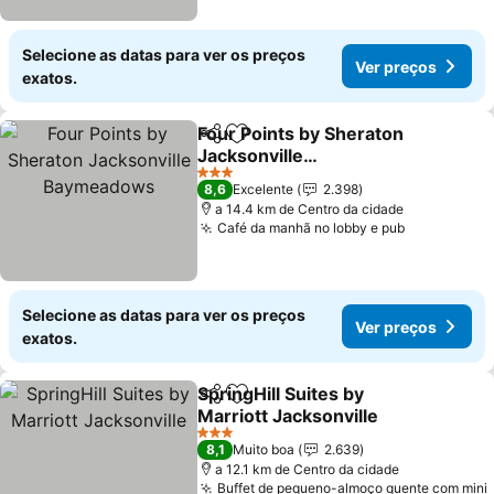
Selecione as datas para ver os preços
Ver preços
exatos.
Four Points by Sheraton
Partilhar
Adicionar aos favoritos
Jacksonville
Baymeadows
Ver preços
3 Estrelas
8,6
Excelente
2.398
a 14.4 km de Centro da cidade
Café da manhã no lobby e pub
Ver preço
Selecione as datas para ver os preços
Ver preços
exatos.
SpringHill Suites by
Partilhar
Adicionar aos favoritos
Marriott Jacksonville
Ver preços
3 Estrelas
8,1
Muito boa
2.639
a 12.1 km de Centro da cidade
Buffet de pequeno-almoço quente com mini