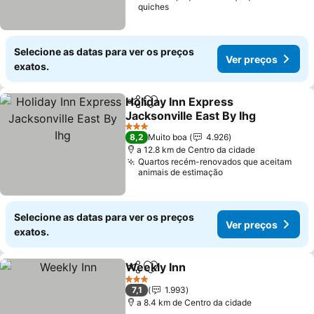
quiches
Selecione as datas para ver os preços
Ver preços
exatos.
Holiday Inn Express
Partilhar
Adicionar aos favoritos
Jacksonville East By Ihg
Ver preços
3 Estrelas
8,2
Muito boa
4.926
a 12.8 km de Centro da cidade
Quartos recém-renovados que aceitam
animais de estimação
Selecione as datas para ver os preços
Ver preços
exatos.
Weekly Inn
Partilhar
Adicionar aos favoritos
Ver preços
3 Estrelas
7,1
1.993
a 8.4 km de Centro da cidade