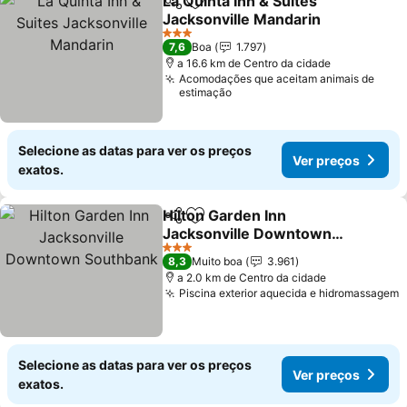
La Quinta Inn & Suites
Partilhar
Adicionar aos favoritos
Jacksonville Mandarin
Ver preços
3 Estrelas
7,6
Boa
1.797
a 16.6 km de Centro da cidade
Acomodações que aceitam animais de
estimação
Selecione as datas para ver os preços
Ver preços
exatos.
Hilton Garden Inn
Partilhar
Adicionar aos favoritos
Jacksonville Downtown
Southbank
Ver preços
3 Estrelas
8,3
Muito boa
3.961
a 2.0 km de Centro da cidade
Piscina exterior aquecida e hidromassagem
V
Selecione as datas para ver os preços
Ver preços
exatos.