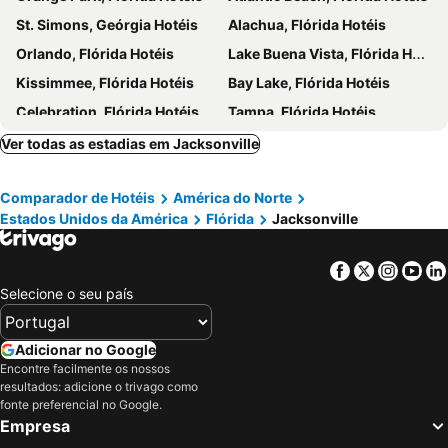
St. Simons, Geórgia Hotéis
Alachua, Flórida Hotéis
Orlando, Flórida Hotéis
Lake Buena Vista, Flórida Hotéis
Kissimmee, Flórida Hotéis
Bay Lake, Flórida Hotéis
Celebration, Flórida Hotéis
Tampa, Flórida Hotéis
Davenport, Flórida Hotéis
Ridge, Maryland ou Marilândia Hotéis
Ver todas as estadias em Jacksonville
Winter Haven, Flórida Hotéis
Nova Iorque, Nova York Hotéis
Comparador de Hotéis
América do Norte
Miami Beach, Flórida Hotéis
Miami, Flórida Hotéis
Estados Unidos da América
Flórida
Jacksonville
Las Vegas, Nevada Hotéis
Los Angeles, Califórnia Hotéis
Chicago, Ilinóis Hotéis
Boston, Massachusetts Hotéis
Facebook
Twitter
Insta
Yo
Selecione o seu país
Adicionar no Google
Encontre facilmente os nossos
resultados: adicione o trivago como
fonte preferencial no Google.
Empresa