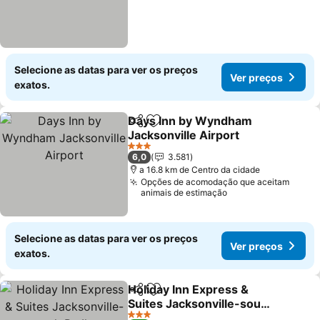
Selecione as datas para ver os preços
Ver preços
exatos.
Days Inn by Wyndham
Partilhar
Adicionar aos favoritos
Jacksonville Airport
Ver preços
3 Estrelas
6,0
3.581
a 16.8 km de Centro da cidade
Opções de acomodação que aceitam
animais de estimação
Selecione as datas para ver os preços
Ver preços
exatos.
Holiday Inn Express &
Partilhar
Adicionar aos favoritos
Suites Jacksonville-south
By Ihg
Ver preços
3 Estrelas