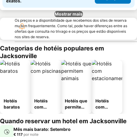
exatos.
Mostrar mais
Os preços e a disponibilidade que recebemos dos sites de reserva
mudam frequentemente. Como tal, pode haver diferenças entre as
ofertas que consulta no trivago e os preços que estão disponíveis
nos sites de reserva.
Categorias de hotéis populares em
Jacksonville
Hotéis
Hotéis
Hotéis que
Hotéis
baratos
com
permitem
com
piscinas
animais
estaciona
mento
Quando reservar um hotel em Jacksonville
Mês mais barato: Setembro
€ 117
por noite