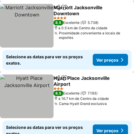
Marriott Jacksonville
Partilhar
Adicionar aos favoritos
Downtown
Ver preços
4 Estrelas
8,5
Excelente
5.738
a 0.5 km de Centro da cidade
Proximidade conveniente a locais de
esportes
Selecione as datas para ver os preços
Ver preços
exatos.
Hyatt Place Jacksonville
Partilhar
Adicionar aos favoritos
Airport
Ver preços
3 Estrelas
8,5
Excelente
7.193
a 16.7 km de Centro da cidade
Cama Hyatt Grand exclusiva
Ver preços
Selecione as datas para ver os preços
Ver preços
exatos.