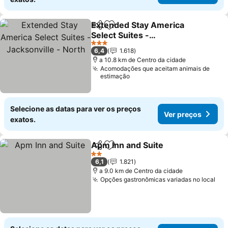
Extended Stay America
Partilhar
Adicionar aos favoritos
Select Suites -
Jacksonville - North
Ver preços
3 Estrelas
6,4
1.618
a 10.8 km de Centro da cidade
Acomodações que aceitam animais de
estimação
Selecione as datas para ver os preços
Ver preços
exatos.
Apm Inn and Suite
Partilhar
Adicionar aos favoritos
Ver pre
2 Estrelas
6,1
1.821
a 9.0 km de Centro da cidade
Opções gastronômicas variadas no local
Ver