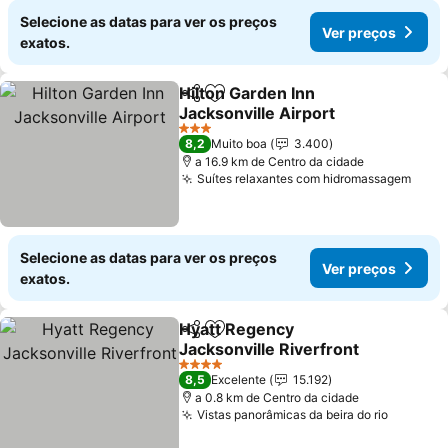
Selecione as datas para ver os preços
Ver preços
exatos.
Hilton Garden Inn
Partilhar
Adicionar aos favoritos
Jacksonville Airport
Ver preços
3 Estrelas
8,2
Muito boa
3.400
a 16.9 km de Centro da cidade
Suítes relaxantes com hidromassagem
Ver 
Selecione as datas para ver os preços
Ver preços
exatos.
Hyatt Regency
Partilhar
Adicionar aos favoritos
Jacksonville Riverfront
Ver preços
4 Estrelas
8,5
Excelente
15.192
a 0.8 km de Centro da cidade
Vistas panorâmicas da beira do rio
Ver pre