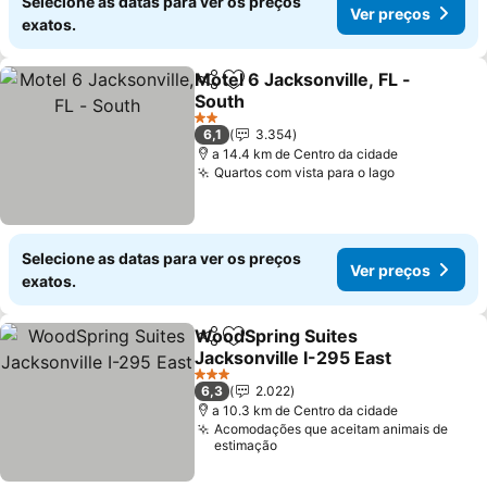
Selecione as datas para ver os preços
Ver preços
exatos.
Motel 6 Jacksonville, FL -
Partilhar
Adicionar aos favoritos
South
Ver preços
2 Estrelas
6,1
3.354
a 14.4 km de Centro da cidade
Quartos com vista para o lago
Ver preços
Selecione as datas para ver os preços
Ver preços
exatos.
WoodSpring Suites
Partilhar
Adicionar aos favoritos
Jacksonville I-295 East
Ver preços
3 Estrelas
6,3
2.022
a 10.3 km de Centro da cidade
Acomodações que aceitam animais de
estimação