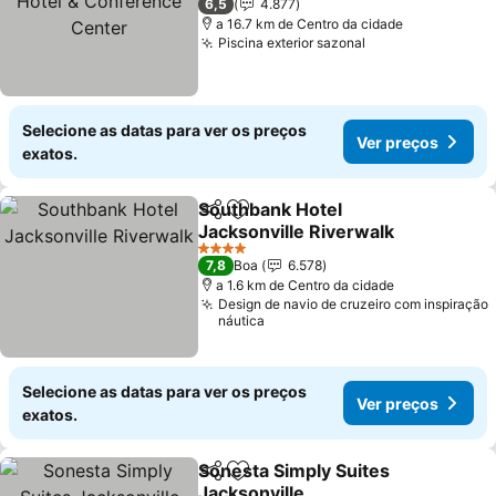
6,5
4.877
a 16.7 km de Centro da cidade
Piscina exterior sazonal
Ver preços
Selecione as datas para ver os preços
Ver preços
exatos.
Southbank Hotel
Partilhar
Adicionar aos favoritos
Jacksonville Riverwalk
Ver preços
4 Estrelas
7,8
Boa
6.578
a 1.6 km de Centro da cidade
Design de navio de cruzeiro com inspiração
náutica
Selecione as datas para ver os preços
Ver preços
exatos.
Sonesta Simply Suites
Partilhar
Adicionar aos favoritos
Jacksonville