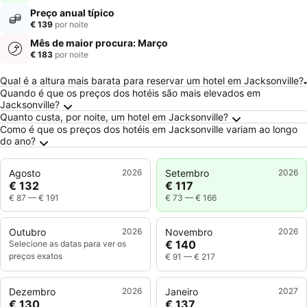
Preço anual típico
€ 139
por noite
Mês de maior procura: Março
€ 183
por noite
Perguntas Frequentes sobre Jacksonville
Qual é a altura mais barata para reservar um hotel em Jacksonville?
Quando é que os preços dos hotéis são mais elevados em
Jacksonville?
Quanto custa, por noite, um hotel em Jacksonville?
Como é que os preços dos hotéis em Jacksonville variam ao longo
do ano?
Agosto
2026
Setembro
2026
€ 132
€ 117
€ 87
—
€ 191
€ 73
—
€ 166
Outubro
2026
Novembro
2026
€ 140
Selecione as datas para ver os
preços exatos
€ 91
—
€ 217
Dezembro
2026
Janeiro
2027
€ 130
€ 137