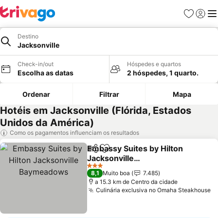
Favoritos
Iniciar
Me
Destino
Jacksonville
Check-in/out
Hóspedes e quartos
Escolha as datas
2 hóspedes, 1 quarto.
Ordenar
Filtrar
Mapa
Hotéis em Jacksonville (Flórida, Estados
Unidos da América)
Como os pagamentos influenciam os resultados
Embassy Suites by Hilton
Partilhar
Adicionar aos favoritos
Jacksonville
Baymeadows
Ver preços
3 Estrelas
8,1
Muito boa
7.485
a 15.3 km de Centro da cidade
Culinária exclusiva no Omaha Steakhouse
V