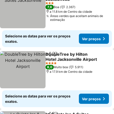
Ver preços
3 Estrelas
7,8
Boa
2.367
a 11.8 km de Centro da cidade
Áreas verdes que aceitam animais de
estimação
Selecione as datas para ver os preços
Ver preços
exatos.
DoubleTree by Hilton
Partilhar
Adicionar aos favoritos
Hotel Jacksonville Airport
Ver preços
4 Estrelas
8,0
Muito boa
5.911
a 17.9 km de Centro da cidade
Selecione as datas para ver os preços
Ver preços
exatos.