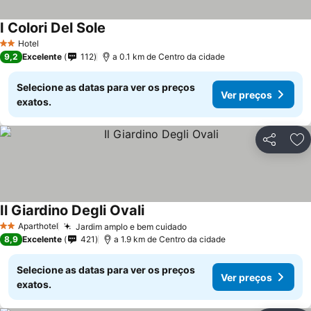
I Colori Del Sole
Ver preços
Hotel
2 Estrelas
9,2
Excelente
112
a 0.1 km de Centro da cidade
Selecione as datas para ver os preços
Ver preços
exatos.
Partilhar
Ad
Il Giardino Degli Ovali
Ver preços
Aparthotel
Jardim amplo e bem cuidado
Ver preços
2 Estrelas
8,9
Excelente
421
a 1.9 km de Centro da cidade
Selecione as datas para ver os preços
Ver preços
exatos.