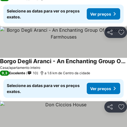
Selecione as datas para ver os preços
Ver preços
exatos.
Partilhar
Ad
Borgo Degli Aranci - An Enchanting Group Of Restored Farmhouses
Ver preços
Casa/apartamento inteiro
9,3
Excelente
10
a 1.6 km de Centro da cidade
Selecione as datas para ver os preços
Ver preços
exatos.
Partilhar
Ad