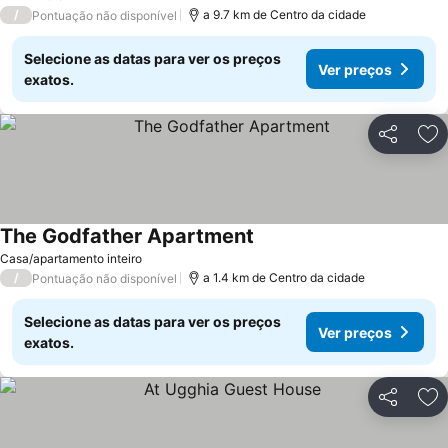
3 Estrelas
/
a 9.7 km de Centro da cidade
Pontuação não disponível
Selecione as datas para ver os preços
Ver preços
exatos.
Partilhar
Ad
The Godfather Apartment
Ver preços
Casa/apartamento inteiro
/
a 1.4 km de Centro da cidade
Pontuação não disponível
Selecione as datas para ver os preços
Ver preços
exatos.
Partilhar
Ad