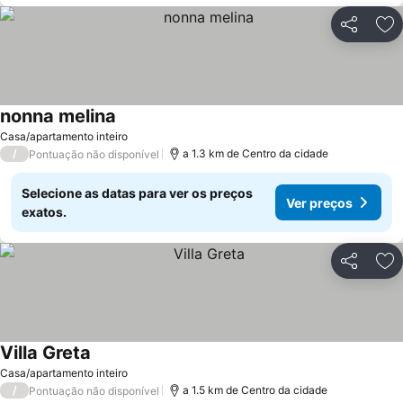
Partilhar
Ad
nonna melina
Ver preços
Casa/apartamento inteiro
/
a 1.3 km de Centro da cidade
Pontuação não disponível
Selecione as datas para ver os preços
Ver preços
exatos.
Partilhar
Ad
Villa Greta
Ver preços
Casa/apartamento inteiro
/
a 1.5 km de Centro da cidade
Pontuação não disponível