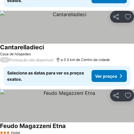
exatos.
Partilhar
Ad
Cantarelladieci
Ver preços
Casa de hóspedes
/
a 0.5 km de Centro da cidade
Pontuação não disponível
Selecione as datas para ver os preços
Ver preços
exatos.
Partilhar
Ad
Feudo Magazzeni Etna
Ver preços
Hotel