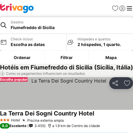
Favoritos
Iniciar
Me
Destino
Fiumefreddo di Sicilia
Check-in/out
Hóspedes e quartos
Escolha as datas
2 hóspedes, 1 quarto.
Ordenar
Filtrar
Mapa
Hotéis em Fiumefreddo di Sicilia (Sicília, Itália)
Como os pagamentos influenciam os resultados
Escolha popular
Partilhar
Ad
La Terra Dei Sogni Country Hotel
Ver preços
Hotel
Piscina externa ampla
Ver preços
3 Estrelas
9,0
Excelente
3.455
a 1.9 km de Centro da cidade