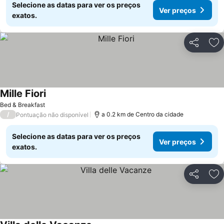
Selecione as datas para ver os preços
Ver preços
exatos.
Partilhar
Ad
Mille Fiori
Ver preços
Bed & Breakfast
/
a 0.2 km de Centro da cidade
Pontuação não disponível
Selecione as datas para ver os preços
Ver preços
exatos.
Partilhar
Ad