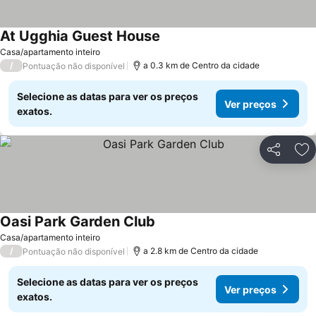
At Ugghia Guest House
Ver preços
Casa/apartamento inteiro
/
a 0.3 km de Centro da cidade
Pontuação não disponível
Selecione as datas para ver os preços
Ver preços
exatos.
Partilhar
Ad
Oasi Park Garden Club
Ver preços
Casa/apartamento inteiro
/
a 2.8 km de Centro da cidade
Pontuação não disponível
Selecione as datas para ver os preços
Ver preços
exatos.