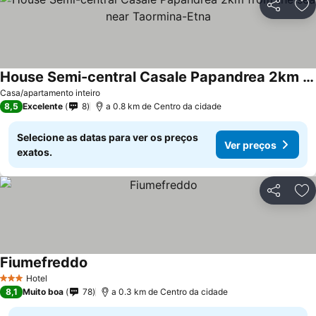
Partilhar
Ad
House Semi-central Casale Papandrea 2km from the sea near Taormina-Etna
Ver preços
Casa/apartamento inteiro
8,5
Excelente
8
a 0.8 km de Centro da cidade
Selecione as datas para ver os preços
Ver preços
exatos.
Partilhar
Ad
Fiumefreddo
Ver preços
Hotel
3 Estrelas
8,1
Muito boa
78
a 0.3 km de Centro da cidade