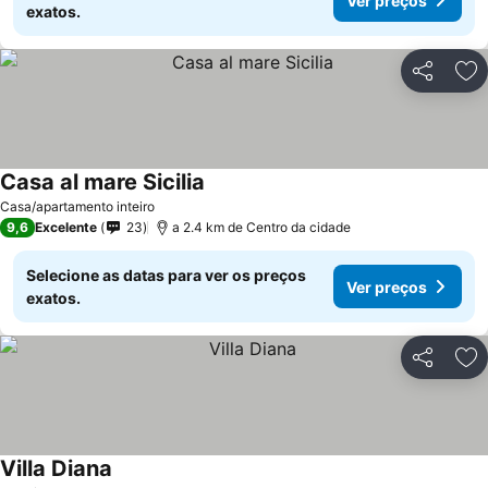
Ver preços
exatos.
Partilhar
Ad
Casa al mare Sicilia
Ver preços
Casa/apartamento inteiro
9,6
Excelente
23
a 2.4 km de Centro da cidade
Selecione as datas para ver os preços
Ver preços
exatos.
Partilhar
Ad
Villa Diana
Ver preços