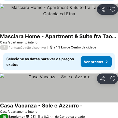
Partilhar
Ad
Masciara Home - Apartment & Suite fra Taormina, Catania ed Etna
Ver preços
Casa/apartamento inteiro
/
a 1.3 km de Centro da cidade
Pontuação não disponível
Selecione as datas para ver os preços
Ver preços
exatos.
Partilhar
Ad
Casa Vacanza - Sole e Azzurro -
Ver preços
Casa/apartamento inteiro
10
Excelente
28
a 0.3 km de Centro da cidade