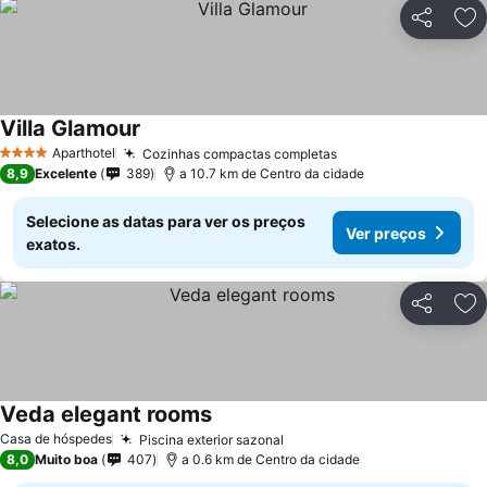
Partilhar
Ad
Villa Glamour
Ver preços
Aparthotel
Cozinhas compactas completas
Ver preços
4 Estrelas
8,9
Excelente
389
a 10.7 km de Centro da cidade
Selecione as datas para ver os preços
Ver preços
exatos.
Partilhar
Ad
Veda elegant rooms
Ver preços
Casa de hóspedes
Piscina exterior sazonal
Ver preços
8,0
Muito boa
407
a 0.6 km de Centro da cidade