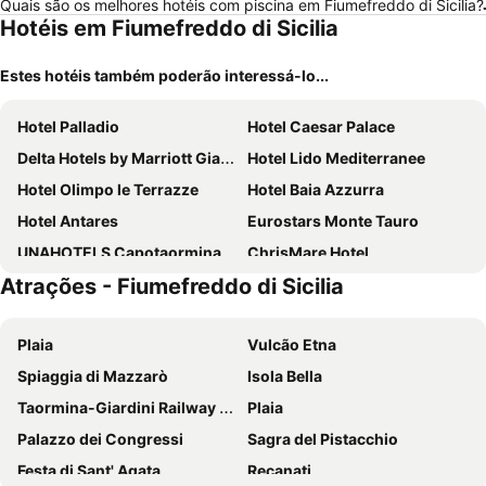
Quais são os melhores hotéis com piscina em Fiumefreddo di Sicilia?
Hotéis em Fiumefreddo di Sicilia
Estes hotéis também poderão interessá-lo...
Hotel Palladio
Hotel Caesar Palace
Delta Hotels by Marriott Giardini Naxos
Hotel Lido Mediterranee
Hotel Olimpo le Terrazze
Hotel Baia Azzurra
Hotel Antares
Eurostars Monte Tauro
UNAHOTELS Capotaormina
ChrisMare Hotel
Atrações - Fiumefreddo di Sicilia
Splendid Hotel Taormina - Handwritten Collection
Excelsior Palace Hotel
Bay Palace Mazzarò
San Domenico Palace, Taormina, A Four Seasons Hotel
Plaia
Vulcão Etna
Hotel Isola Bella
Hotel Corallo
Spiaggia di Mazzarò
Isola Bella
Hotel Continental
Hotel Ariston
Taormina-Giardini Railway Station
Plaia
Airone Wellness Hotel
Jonic Hotel Mazzarò
Palazzo dei Congressi
Sagra del Pistacchio
Hotel Caparena
Taormina Palace Hotel
Festa di Sant' Agata
Recanati
Panoramic Hotel Taormina
Hotel Villa Bianca