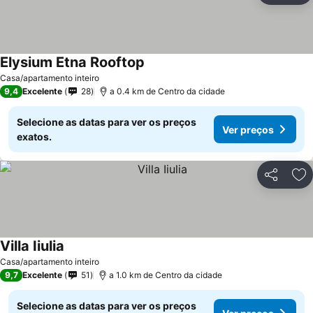
Elysium Etna Rooftop
Ver preços
Casa/apartamento inteiro
9,4
Excelente
28
a 0.4 km de Centro da cidade
Selecione as datas para ver os preços
Ver preços
exatos.
Partilhar
Ad
Villa Iiulia
Ver preços
Casa/apartamento inteiro
9,7
Excelente
51
a 1.0 km de Centro da cidade
Selecione as datas para ver os preços