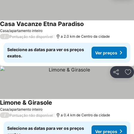
Casa Vacanze Etna Paradiso
Ver preços
Casa/apartamento inteiro
/
a 2.0 km de Centro da cidade
Pontuação não disponível
Selecione as datas para ver os preços
Ver preços
exatos.
Partilhar
Ad
Limone & Girasole
Ver preços
Casa/apartamento inteiro
/
a 0.4 km de Centro da cidade
Pontuação não disponível
Selecione as datas para ver os preços
Ver preços