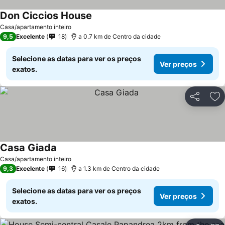
Don Ciccios House
Ver preços
Casa/apartamento inteiro
9,5
Excelente
18
a 0.7 km de Centro da cidade
Selecione as datas para ver os preços
Ver preços
exatos.
Partilhar
Ad
Casa Giada
Ver preços
Casa/apartamento inteiro
9,3
Excelente
16
a 1.3 km de Centro da cidade
Selecione as datas para ver os preços
Ver preços
exatos.