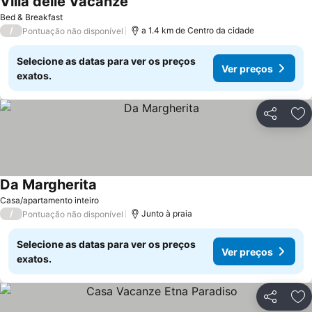
Villa delle Vacanze
Ver preços
Bed & Breakfast
/
a 1.4 km de Centro da cidade
Pontuação não disponível
Selecione as datas para ver os preços
Ver preços
exatos.
Partilhar
Ad
Da Margherita
Ver preços
Casa/apartamento inteiro
/
Junto à praia
Pontuação não disponível
Selecione as datas para ver os preços
Ver preços
exatos.
Partilhar
Ad