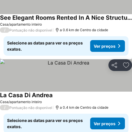
See Elegant Rooms Rented In A Nice Structure
Ver preços
Casa/apartamento inteiro
/
a 0.6 km de Centro da cidade
Pontuação não disponível
Selecione as datas para ver os preços
Ver preços
exatos.
Partilhar
Ad
La Casa Di Andrea
Ver preços
Casa/apartamento inteiro
/
a 0.4 km de Centro da cidade
Pontuação não disponível
Selecione as datas para ver os preços
Ver preços
exatos.