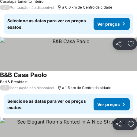
Casa/apartamento inteiro
/
a 0.6 km de Centro da cidade
Pontuação não disponível
Selecione as datas para ver os preços
Ver preços
exatos.
Partilhar
Ad
B&B Casa Paolo
Ver preços
Bed & Breakfast
/
a 1.6 km de Centro da cidade
Pontuação não disponível
Selecione as datas para ver os preços
Ver preços
exatos.
Partilhar
Ad