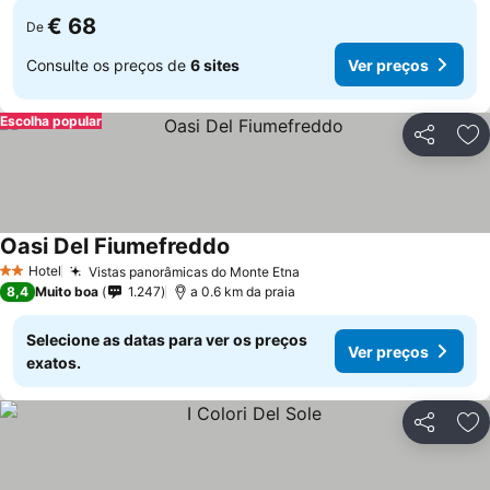
€ 68
De
Consulte os preços de
6 sites
Ver preços
Escolha popular
Partilhar
Ad
Oasi Del Fiumefreddo
Ver preços
Hotel
Vistas panorâmicas do Monte Etna
Ver preços
2 Estrelas
8,4
Muito boa
1.247
a 0.6 km da praia
Selecione as datas para ver os preços
Ver preços
exatos.
Partilhar
Ad