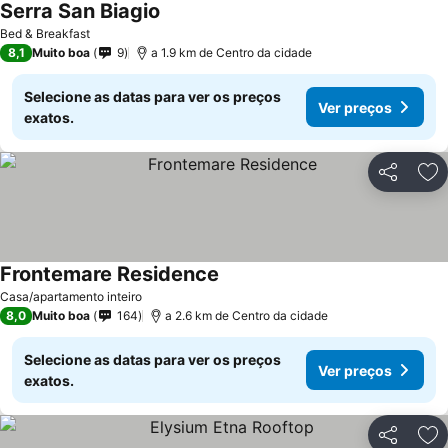
Serra San Biagio
Ver preços
Bed & Breakfast
8,1
Muito boa
9
a 1.9 km de Centro da cidade
Selecione as datas para ver os preços
Ver preços
exatos.
Partilhar
Ad
Frontemare Residence
Ver preços
Casa/apartamento inteiro
8,0
Muito boa
164
a 2.6 km de Centro da cidade
Selecione as datas para ver os preços
Ver preços
exatos.
Partilhar
Ad