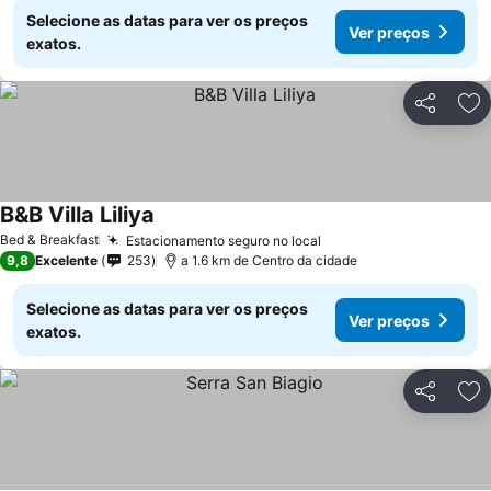
Selecione as datas para ver os preços
Ver preços
exatos.
Partilhar
Ad
B&B Villa Liliya
Ver preços
Bed & Breakfast
Estacionamento seguro no local
Ver preços
9,8
Excelente
253
a 1.6 km de Centro da cidade
Selecione as datas para ver os preços
Ver preços
exatos.
Partilhar
Ad