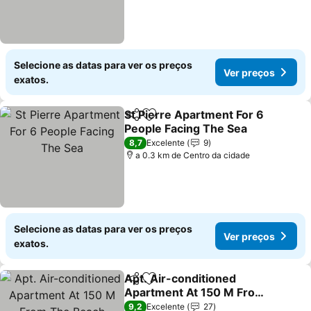
Selecione as datas para ver os preços
Ver preços
exatos.
St Pierre Apartment For 6
Partilhar
Adicionar aos favoritos
People Facing The Sea
8,7
Excelente
9
a 0.3 km de Centro da cidade
Selecione as datas para ver os preços
Ver preços
exatos.
Apt. Air-conditioned
Partilhar
Adicionar aos favoritos
Apartment At 150 M From
The Beach
9,2
Excelente
27