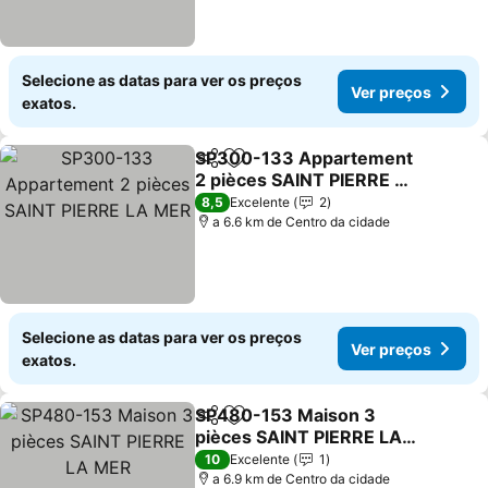
Selecione as datas para ver os preços
Ver preços
exatos.
SP300-133 Appartement
Partilhar
Adicionar aos favoritos
2 pièces SAINT PIERRE LA
MER
8,5
Excelente
2
a 6.6 km de Centro da cidade
Selecione as datas para ver os preços
Ver preços
exatos.
SP480-153 Maison 3
Partilhar
Adicionar aos favoritos
pièces SAINT PIERRE LA
MER
10
Excelente
1
a 6.9 km de Centro da cidade