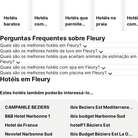
Hotéis
Hotéis
Hotéis que
Hotéis na
Hoté
baratos
com
permitem
praia
com
piscinas
animais
esta
ment
Perguntas Frequentes sobre Fleury
Quais são os melhores hotéis em Fleury?
Quais são os melhores hotéis de luxo em Fleury?
Quais são os melhores hotéis que aceitam animais de estimação em
Fleury?
Quais são os melhores hotéis com spa em Fleury?
Quais são os melhores hotéis com piscina em Fleury?
Hotéis em Fleury
Estes hotéis também poderão interessá-lo...
CAMPANILE BEZIERS
ibis Beziers Est Mediterranee A9/A75
B&B Hotel Narbonne 1
ibis budget Narbonne Sud
Hotel de France
hotelF1 Béziers Est
Novotel Narbonne Sud
Ibis Budget Béziers Est La Giniesse