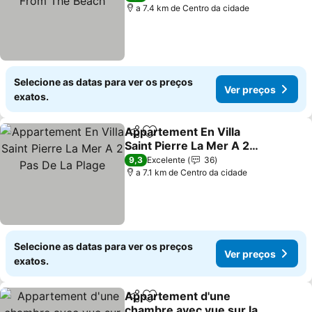
a 7.4 km de Centro da cidade
Selecione as datas para ver os preços
Ver preços
exatos.
Appartement En Villa
Partilhar
Adicionar aos favoritos
Saint Pierre La Mer A 2
Pas De La Plage
9,3
Excelente
36
a 7.1 km de Centro da cidade
Selecione as datas para ver os preços
Ver preços
exatos.
Appartement d'une
Partilhar
Adicionar aos favoritos
chambre avec vue sur la