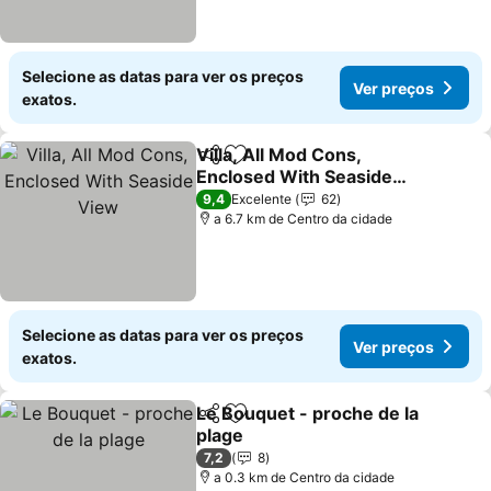
Selecione as datas para ver os preços
Ver preços
exatos.
Villa, All Mod Cons,
Partilhar
Adicionar aos favoritos
Enclosed With Seaside
View
9,4
Excelente
62
a 6.7 km de Centro da cidade
Selecione as datas para ver os preços
Ver preços
exatos.
Le Bouquet - proche de la
Partilhar
Adicionar aos favoritos
plage
7,2
8
a 0.3 km de Centro da cidade