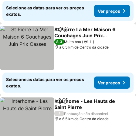
Selecione as datas para ver os preços
Ver preços
exatos.
St Pierre La Mer Maison 6
Partilhar
Adicionar aos favoritos
Couchages Juin Prix
Casses
8,3
Muito boa
11
a 6.5 km de Centro da cidade
Selecione as datas para ver os preços
Ver preços
exatos.
Interhome - Les Hauts de
Partilhar
Adicionar aos favoritos
Saint Pierre
/
Pontuação não disponível
a 6.5 km de Centro da cidade