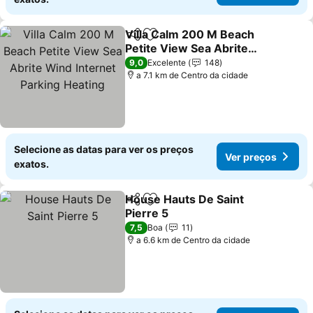
Villa Calm 200 M Beach
Partilhar
Adicionar aos favoritos
Petite View Sea Abrite
Wind Internet Parking
9,0
Excelente
148
Heating
a 7.1 km de Centro da cidade
Selecione as datas para ver os preços
Ver preços
exatos.
House Hauts De Saint
Partilhar
Adicionar aos favoritos
Pierre 5
7,5
Boa
11
a 6.6 km de Centro da cidade