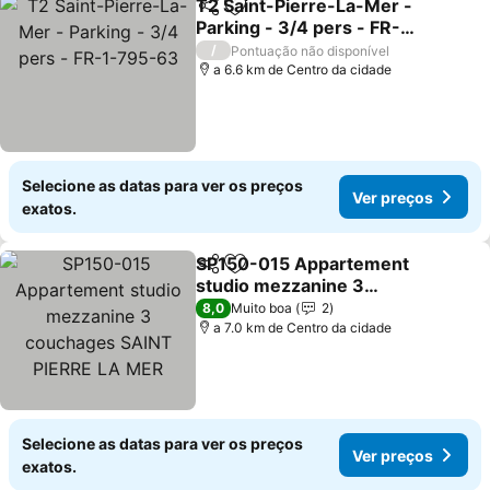
T2 Saint-Pierre-La-Mer -
Partilhar
Adicionar aos favoritos
Parking - 3/4 pers - FR-1-
795-63
/
Pontuação não disponível
a 6.6 km de Centro da cidade
Selecione as datas para ver os preços
Ver preços
exatos.
SP150-015 Appartement
Partilhar
Adicionar aos favoritos
studio mezzanine 3
couchages SAINT PIERRE
8,0
Muito boa
2
LA MER
a 7.0 km de Centro da cidade
Selecione as datas para ver os preços
Ver preços
exatos.