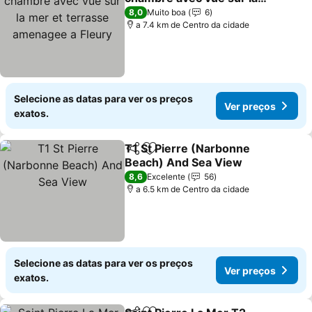
mer et terrasse
8,0
Muito boa
6
amenagee a Fleury
a 7.4 km de Centro da cidade
Selecione as datas para ver os preços
Ver preços
exatos.
T1 St Pierre (Narbonne
Partilhar
Adicionar aos favoritos
Beach) And Sea View
8,6
Excelente
56
a 6.5 km de Centro da cidade
Selecione as datas para ver os preços
Ver preços
exatos.