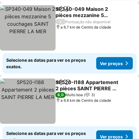
SP340-049 Maison 2
Partilhar
Adicionar aos favoritos
pièces mezzanine 5
couchages SAINT PIERRE
/
Pontuação não disponível
LA MER
a 6.7 km de Centro da cidade
Selecione as datas para ver os preços
Ver preços
exatos.
SP520-I188 Appartement
Partilhar
Adicionar aos favoritos
2 pièces SAINT PIERRE LA
MER
8,0
Muito boa
3
a 6.6 km de Centro da cidade
Selecione as datas para ver os preços
Ver preços