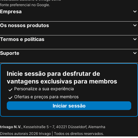
Albi, Médios Pirinéus Hotéis
Paris, França Hotéis
fonte preferencial no Google.
Empresa
Nice, Provença-Alpes-Costa Azul Hotéis
Coupvray, França Hotéis
Estrasburgo, Alsácia Hotéis
Bordéus, Aquitânia Hotéis
Os nossos produtos
Montévrain, França Hotéis
Serris, França Hotéis
Termos e políticas
Colmar, Alsácia Hotéis
Magny le Hongre, França Hotéis
Suporte
Inicie sessão para desfrutar de
vantagens exclusivas para membros
Personalize a sua experiência
Ofertas e preços para membros
Iniciar sessão
trivago N.V.
, Kesselstraße 5 – 7, 40221 Düsseldorf, Alemanha
Direitos autorais 2026 trivago | Todos os direitos reservados.