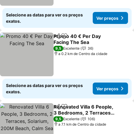
Selecione as datas para ver os preços
Ver preços
exatos.
Promo 40 € Per Day
Partilhar
Adicionar aos favoritos
Facing The Sea
9,5
Excelente
36
a 0.2 km de Centro da cidade
Selecione as datas para ver os preços
Ver preços
exatos.
Renovated Villa 6 People,
Partilhar
Adicionar aos favoritos
3 Bedrooms, 2 Terraces,
Solarium, 200M Beach,
9,5
Excelente
106
Calm Sea
a 7.1 km de Centro da cidade