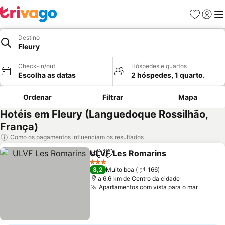
Favoritos
Iniciar
Me
Destino
Fleury
Check-in/out
Hóspedes e quartos
Escolha as datas
2 hóspedes, 1 quarto.
Ordenar
Filtrar
Mapa
Hotéis em Fleury (Languedoque Rossilhão,
França)
Como os pagamentos influenciam os resultados
ULVF Les Romarins
Partilhar
Adicionar aos favoritos
3 Estrelas
8,2
Muito boa
166
a 6.6 km de Centro da cidade
Apartamentos com vista para o mar