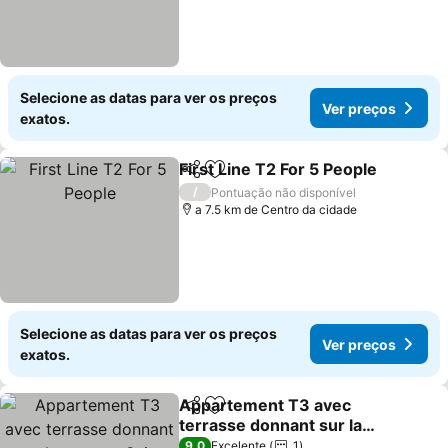
Selecione as datas para ver os preços
Ver preços
exatos.
First Line T2 For 5 People
Partilhar
Adicionar aos favoritos
/
Pontuação não disponível
a 7.5 km de Centro da cidade
Selecione as datas para ver os preços
Ver preços
exatos.
Appartement T3 avec
Partilhar
Adicionar aos favoritos
terrasse donnant sur la
mer sur Saint Pierre la
9,0
Excelente
1